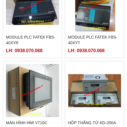
MODULE PLC FATEK FBS-
MODULE PLC FATEK FBS-
40XYR
40XYT
LH: 0938.070.068
LH: 0938.070.068
MÀN HÌNH HMI V710C
HỘP THẮNG TỪ KD-200A