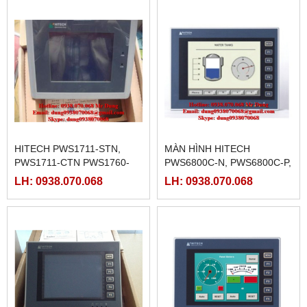
HITECH PWS1711-STN,
MÀN HÌNH HITECH
PWS1711-CTN PWS1760-
PWS6800C-N, PWS6800C-P,
STN, PWS1760-CTN,
PWS6A00T-N,PWS6A00T-P
LH: 0938.070.068
LH: 0938.070.068
PWS3261-FTN, PWS3261-
DTN, PWS3261-TFT