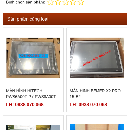
Bình chọn sản phẩm:
Sản phẩm cùng loại
MÀN HÌNH HITECH
MÀN HÌNH BEIJER X2 PRO
PWS6A00T-P ( PWS6A00T-
15-B2
PE)
LH: 0938.070.068
LH: 0938.070.068