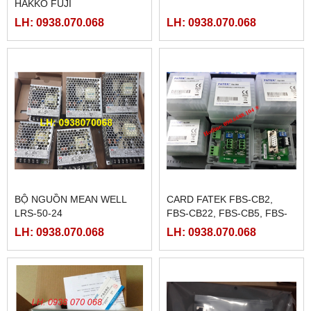
HAKKO FUJI
LH: 0938.070.068
LH: 0938.070.068
BỘ NGUỒN MEAN WELL
CARD FATEK FBS-CB2,
LRS-50-24
FBS-CB22, FBS-CB5, FBS-
CB25, FBS-CB55
LH: 0938.070.068
LH: 0938.070.068