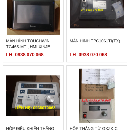
MÀN HÌNH TOUCHWIN
MÀN HÌNH TPC1061TI(TX)
TG465-MT , HMI XINJE
TG465-MT
LH: 0938.070.068
LH: 0938.070.068
HỘP ĐIỀU KHIỂN THẮNG
HỘP THẮNG TỪ GXZK-C