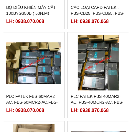
BỘ ĐIỀU KHIỂN MÁY CẮT
CÁC LOẠI CARD FATEK :
130BYG350B ( 50N.M)
FBS-CB25, FBS-CB55, FBS-
CB2, FBS-CB5
LH: 0938.070.068
LH: 0938.070.068
PLC FATEK FBS-60MAR2-
PLC FATEK FBS-40MAR2-
AC, FBS-60MCR2-AC,FBS-
AC, FBS-40MCR2-AC, FBS-
60MAT2-AC, FBS-60MCT2-
40MCRT-AC, FBS-40MART-
LH: 0938.070.068
LH: 0938.070.068
AC,
AC