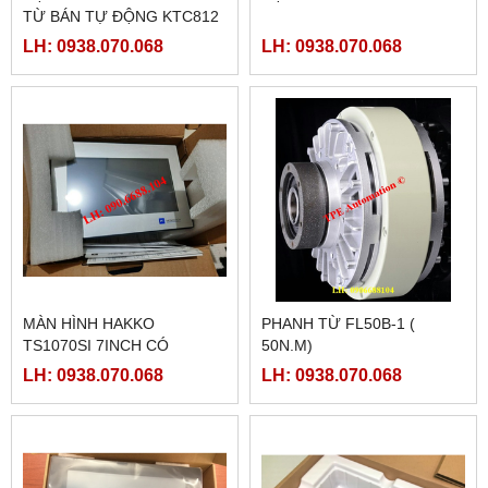
TỪ BÁN TỰ ĐỘNG KTC812
LH: 0938.070.068
LH: 0938.070.068
MÀN HÌNH HAKKO
PHANH TỪ FL50B-1 (
TS1070SI 7INCH CÓ
50N.M)
ETHERNET
LH: 0938.070.068
LH: 0938.070.068