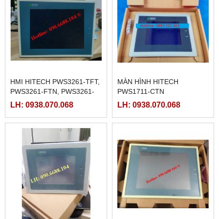
HMI HITECH PWS3261-TFT,
MÀN HÌNH HITECH
PWS3261-FTN, PWS3261-
PWS1711-CTN
DTN
LH: 0938.070.068
LH: 0938.070.068