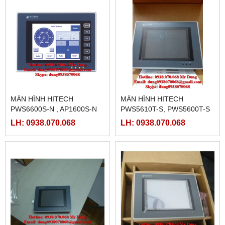
MÀN HÌNH HITECH
MÀN HÌNH HITECH
PWS6600S-N , AP1600S-N
PWS5610T-S, PWS5600T-S
LH: 0938.070.068
LH: 0938.070.068