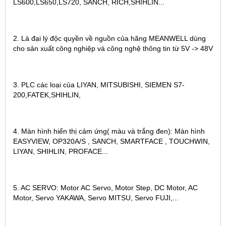
LS600,LS650,LS720, SANCH, RICH,SHIHLIN...
2. Là đại lý độc quyền về nguồn của hãng MEANWELL dùng
cho sản xuất công nghiệp và công nghệ thông tin từ 5V -> 48V
3. PLC các loại của LIYAN, MITSUBISHI, SIEMEN S7-
200,FATEK,SHIHLIN,
4. Màn hình hiển thị cảm ứng( màu và trắng đen): Màn hình
EASYVIEW, OP320A/S , SANCH, SMARTFACE , TOUCHWIN,
LIYAN, SHIHLIN, PROFACE...
5. AC SERVO: Motor AC Servo, Motor Step, DC Motor, AC
Motor, Servo YAKAWA, Servo MITSU, Servo FUJI,...