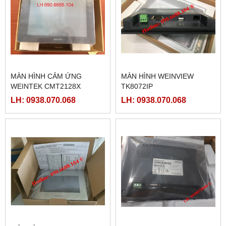
MÀN HÌNH CẢM ỨNG
MÀN HÌNH WEINVIEW
WEINTEK CMT2128X
TK8072IP
LH: 0938.070.068
LH: 0938.070.068