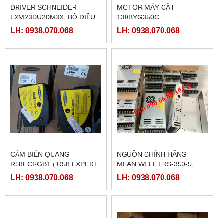
DRIVER SCHNEIDER
MOTOR MÁY CẮT
LXM23DU20M3X, BỘ ĐIỀU
130BYG350C
KHIỂN SERVO
LH: 0938.070.068
LH: 0938.070.068
LXM23DU20M3X
CẢM BIẾN QUANG
NGUỒN CHÍNH HÃNG
R58ECRGB1 ( R58 EXPERT
MEAN WELL LRS-350-5,
BANNER)
LRS-350-12, LRS-350-24,
LH: 0938.070.068
LH: 0938.070.068
LRS-350-36, LRS-350-27,
LRS-350-48