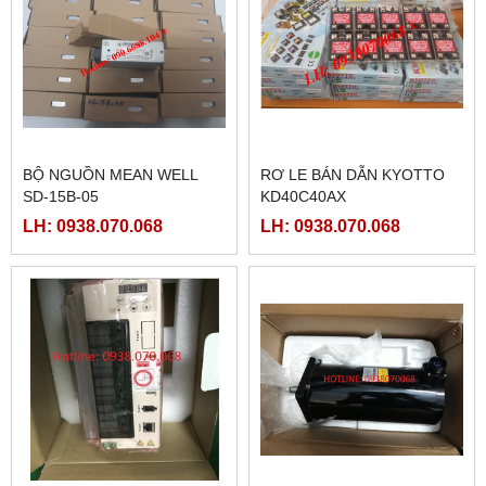
BỘ NGUỒN MEAN WELL
RƠ LE BÁN DẪN KYOTTO
SD-15B-05
KD40C40AX
LH: 0938.070.068
LH: 0938.070.068