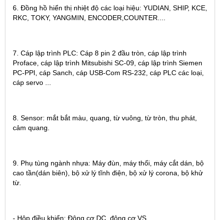
6. Đồng hồ hiển thị nhiệt độ các loại hiệu: YUDIAN, SHIP, KCE,
RKC, TOKY, YANGMIN, ENCODER,COUNTER....
7. Cáp lập trình PLC: Cáp 8 pin 2 đầu tròn, cáp lập trình
Proface, cáp lập trình Mitsubishi SC-09, cáp lập trình Siemen
PC-PPI, cáp Sanch, cáp USB-Com RS-232, cáp PLC các loại,
cáp servo ...
8. Sensor: mắt bắt màu, quang, từ vuông, từ tròn, thu phát,
cảm quang.
9. Phụ tùng ngành nhựa: Máy đùn, máy thổi, máy cắt dán, bộ
cao tần(dán biên), bộ xử lý tĩnh điện, bộ xử lý corona, bộ khử
từ.
- Hộp điều khiển: Động cơ DC, động cơ VS