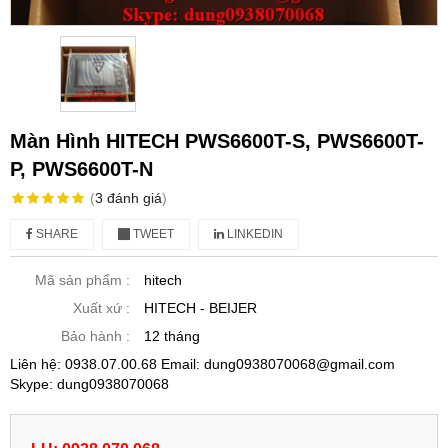
Màn Hình HITECH PWS6600T-S, PWS6600T-
P, PWS6600T-N
(
3
đánh giá
)
SHARE
TWEET
LINKEDIN
Mã sản phẩm :
hitech
Xuất xứ :
HITECH - BEIJER
Bảo hành :
12 tháng
Liên hệ: 0938.07.00.68 Email: dung0938070068@gmail.com
Skype: dung0938070068