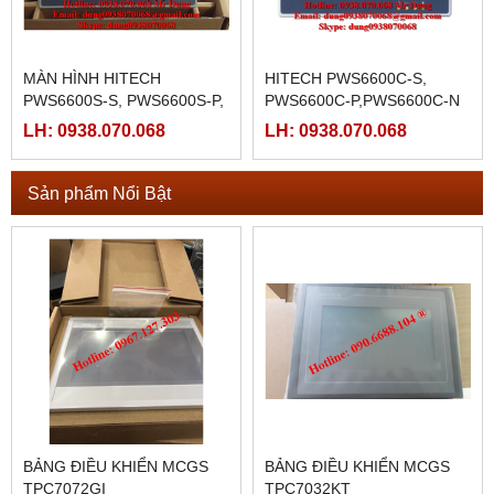
MÀN HÌNH HITECH
HITECH PWS6600C-S,
PWS6600S-S, PWS6600S-P,
PWS6600C-P,PWS6600C-N
PWS6600S-N
LH: 0938.070.068
LH: 0938.070.068
Sản phẩm Nổi Bật
BẢNG ĐIỀU KHIỂN MCGS
BẢNG ĐIỀU KHIỂN MCGS
TPC7072GI
TPC7032KT