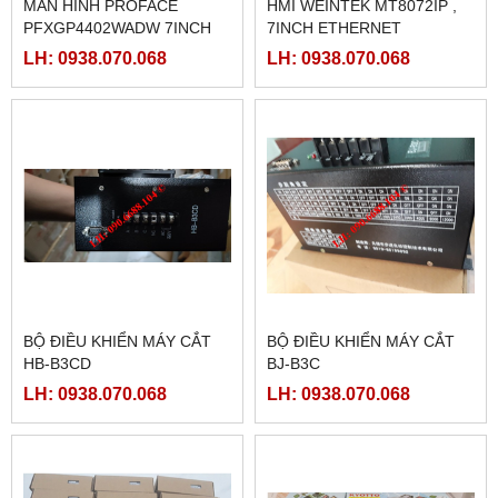
MÀN HÌNH PROFACE
HMI WEINTEK MT8072IP ,
PFXGP4402WADW 7INCH
7INCH ETHERNET
LH: 0938.070.068
LH: 0938.070.068
BỘ ĐIỀU KHIỂN MÁY CẮT
BỘ ĐIỀU KHIỂN MÁY CẮT
HB-B3CD
BJ-B3C
LH: 0938.070.068
LH: 0938.070.068