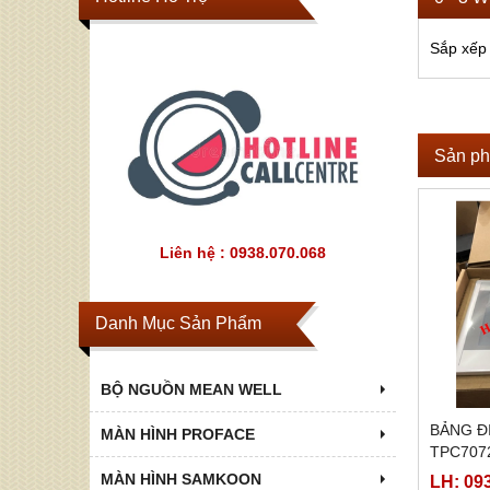
Sắp xếp
Sản ph
Liên hệ : 0938.070.068
Danh Mục Sản Phẩm
BỘ NGUỒN MEAN WELL
BẢNG Đ
MÀN HÌNH PROFACE
TPC707
MÀN HÌNH SAMKOON
LH: 09