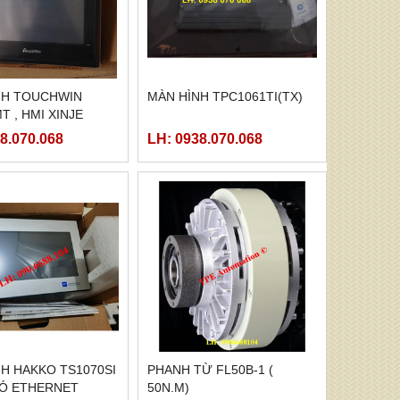
NH TOUCHWIN
MÀN HÌNH TPC1061TI(TX)
T , HMI XINJE
MT
8.070.068
LH: 0938.070.068
H HAKKO TS1070SI
PHANH TỪ FL50B-1 (
CÓ ETHERNET
50N.M)