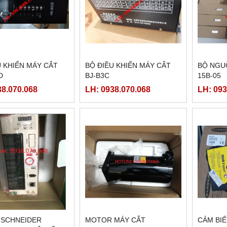
U KHIỂN MÁY CẮT
BỘ ĐIỀU KHIỂN MÁY CẮT
BỘ NGU
D
BJ-B3C
15B-05
38.070.068
LH: 0938.070.068
LH: 093
 SCHNEIDER
MOTOR MÁY CẮT
CẢM BI