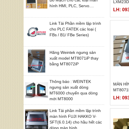
LXM23D
hình HMI, PLC, Servo....
KHIỂN 
LH: 09
LXM23D
Link Tải Phần mềm lập trình
cho PLC FATEK các loại (
FBs / B1/ FBe Series)
Hãng Weintek ngưng sản
xuất model MT8071iP thay
bằng MT8072iP
Thông báo : WEINTEK
MÀN HÌ
ngưng sản xuất dòng
MT8071
MT6000 chuyển qua dòng
LH: 09
mới MT8000
Link Tải phần mềm lập trình
màn hình FUJI HAKKO V-
SFT(6.0.14) cho hầu hết các
dòng màn hình