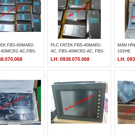
TEK FBS-60MAR2-
PLC FATEK FBS-40MAR2-
MÀN HÌ
S-60MCR2-AC,FBS-
AC, FBS-40MCR2-AC, FBS-
102HE
-AC, FBS-60MCT2-
40MCRT-AC, FBS-40MART-
38.070.068
LH: 0938.070.068
LH: 093
AC