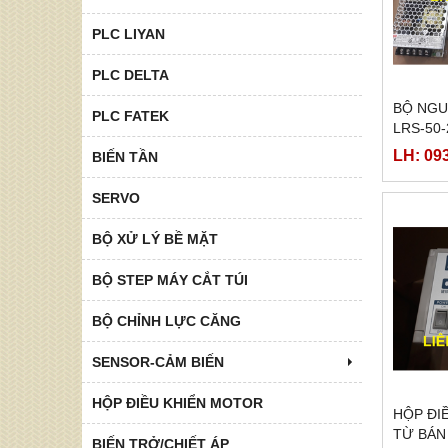
PLC LIYAN
PLC DELTA
BỘ NGU
PLC FATEK
LRS-50-
LH: 09
BIẾN TẦN
SERVO
BỘ XỬ LÝ BỀ MẶT
BỘ STEP MÁY CẮT TÚI
BỘ CHỈNH LỰC CĂNG
SENSOR-CẢM BIẾN
HỘP ĐIỀU KHIỂN MOTOR
HỘP ĐI
TỪ BÁN
BIẾN TRỞ/CHIẾT ÁP