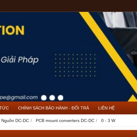
 TỨC
CHÍNH SÁCH BẢO HÀNH - ĐỔI TRẢ
LIÊN HỆ
 Nguồn DC-DC
PCB mount converters DC-DC
0 - 3 W