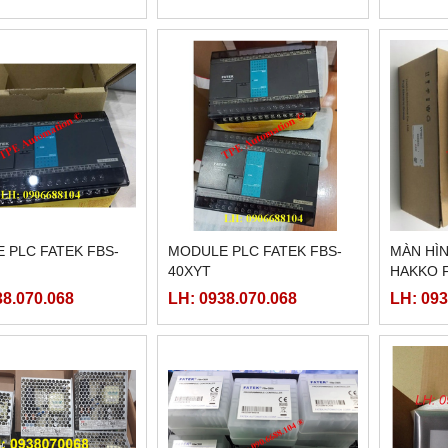
 PLC FATEK FBS-
MODULE PLC FATEK FBS-
MÀN HÌN
40XYT
HAKKO F
38.070.068
LH: 0938.070.068
LH: 093