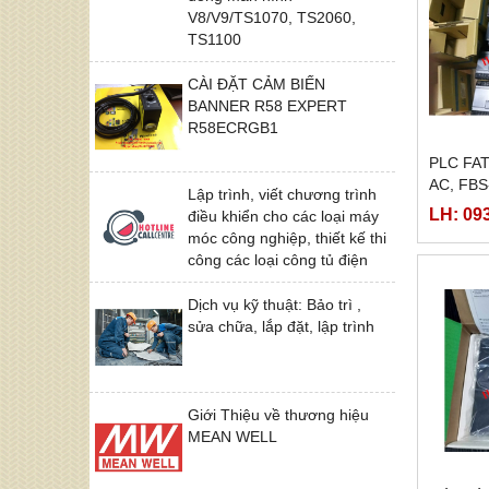
V8/V9/TS1070, TS2060,
TS1100
CÀI ĐẶT CẢM BIẾN
BANNER R58 EXPERT
R58ECRGB1
PLC FA
AC, FB
Lập trình, viết chương trình
60MAT2
LH: 09
điều khiển cho các loại máy
AC,
móc công nghiệp, thiết kế thi
công các loại công tủ điện
Dịch vụ kỹ thuật: Bảo trì ,
sửa chữa, lắp đặt, lập trình
Giới Thiệu về thương hiệu
MEAN WELL