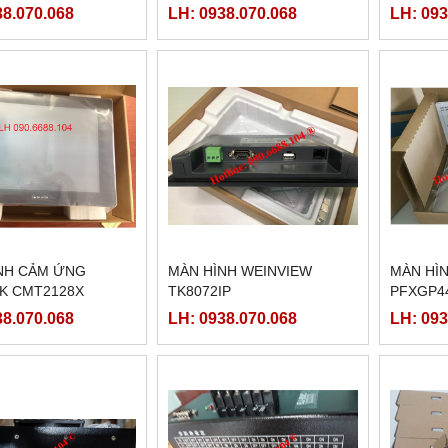
38.070.068
LH: 0938.070.068
LH: 093
NH CẢM ỨNG
MÀN HÌNH WEINVIEW
MÀN HÌ
K CMT2128X
TK8072IP
PFXGP4
38.070.068
LH: 0938.070.068
LH: 093