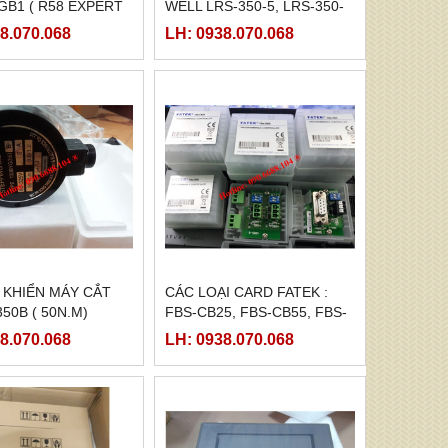
B1 ( R58 EXPERT
WELL LRS-350-5, LRS-350-
)
12, LRS-350-24, LRS-350-36,
8.070.068
LH: 0938.070.068
LRS-350-27, LRS-350-48
 KHIỂN MÁY CẮT
CÁC LOẠI CARD FATEK :
50B ( 50N.M)
FBS-CB25, FBS-CB55, FBS-
CB2, FBS-CB5
8.070.068
LH: 0938.070.068