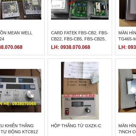
ỒN MEAN WELL
CARD FATEK FBS-CB2, FBS-
MÀN HÌ
24
CB22, FBS-CB5, FBS-CB25,
TG465-M
FBS-CB55
TG465-
38.070.068
LH: 0938.070.068
LH: 093
ỀU KHIỂN THẮNG
HỘP THẮNG TỪ GXZK-C
MÀN HÌN
 TỰ ĐỘNG KTC812
7INCH 