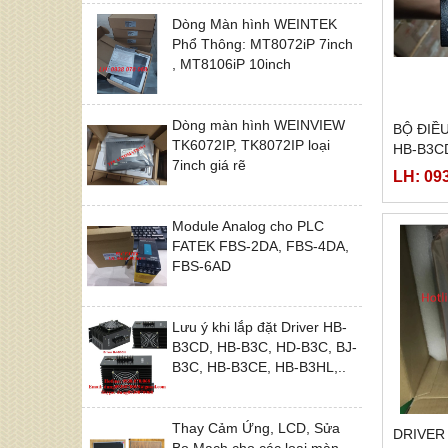
Dòng Màn hình WEINTEK
Phổ Thông: MT8072iP 7inch
, MT8106iP 10inch
Dòng màn hình WEINVIEW
BỘ ĐIỀ
TK6072IP, TK8072IP loại
HB-B3C
7inch giá rẽ
LH: 09
Module Analog cho PLC
FATEK FBS-2DA, FBS-4DA,
FBS-6AD
Lưu ý khi lắp đặt Driver HB-
B3CD, HB-B3C, HD-B3C, BJ-
B3C, HB-B3CE, HB-B3HL,..
Thay Cảm Ứng, LCD, Sửa
DRIVER
Bo Mạch cho các loại màn