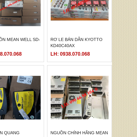
ỒN MEAN WELL SD-
RƠ LE BÁN DẪN KYOTTO
KD40C40AX
8.070.068
LH: 0938.070.068
ẾN QUANG
NGUỒN CHÍNH HÃNG MEAN