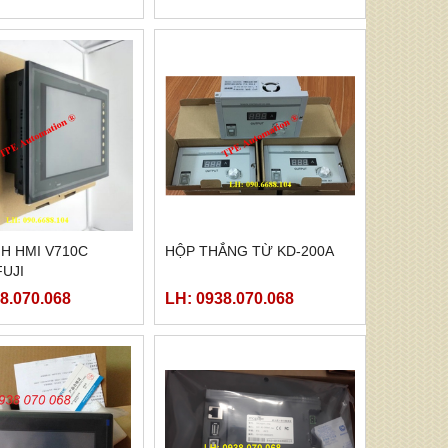
H HMI V710C
HỘP THẮNG TỪ KD-200A
UJI
8.070.068
LH: 0938.070.068