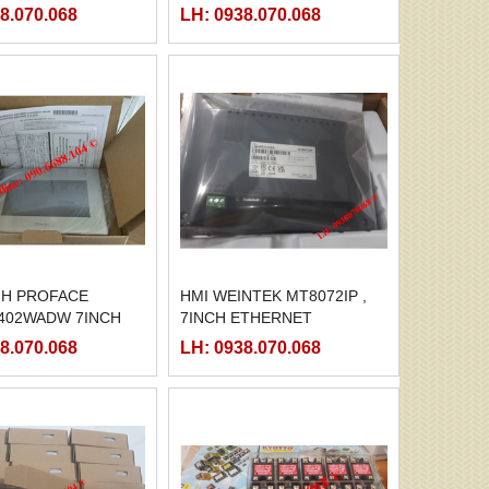
8.070.068
LH: 0938.070.068
NH PROFACE
HMI WEINTEK MT8072IP ,
402WADW 7INCH
7INCH ETHERNET
8.070.068
LH: 0938.070.068