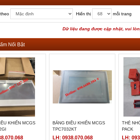
 theo
Hiển thị
mỗi trang
Dữ liệu đang được cập nhật, vui lòn
ẩm Nổi Bật
IỀU KHIỂN MCGS
BẢNG ĐIỀU KHIỂN MCGS
THẺ NHỚ
2GI
TPC7032KT
PACK
38.070.068
LH: 0938.070.068
LH: 093