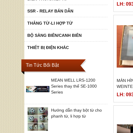
LH: 09
SSR - RELAY BÁN DẪN
THẮNG TỪ-LI HỢP TỪ
BỘ SÀNG BIÊN/CANH BIÊN
THIẾT BỊ ĐIỆN KHÁC
Tin Tức Bổi Bật
MEAN WELL LRS-1200
MÀN HÌ
Series thay thế SE-1000
WEINTE
Series
LH: 09
Hướng dẫn thay bột từ cho
phanh từ, li hợp từ