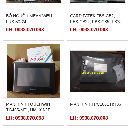
BỘ NGUỒN MEAN WELL
CARD FATEK FBS-CB2,
LRS-50-24
FBS-CB22, FBS-CB5, FBS-
CB25, FBS-CB55
LH: 0938.070.068
LH: 0938.070.068
MÀN HÌNH TOUCHWIN
MÀN HÌNH TPC1061TI(TX)
TG465-MT , HMI XINJE
TG465-MT
LH: 0938.070.068
LH: 0938.070.068