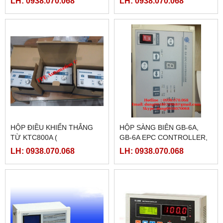
LH: 0938.070.068
LH: 0938.070.068
HỘP ĐIỀU KHIỂN THẮNG
HỘP SÀNG BIÊN GB-6A,
TỪ KTC800A (
GB-6A EPC CONTROLLER,
24VDC/4AMPE)
LH: 0938.070.068
LH: 0938.070.068