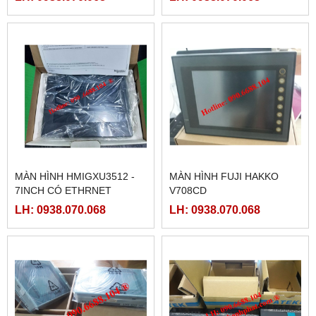
MÀN HÌNH HMIGXU3512 -
MÀN HÌNH FUJI HAKKO
7INCH CÓ ETHRNET
V708CD
LH: 0938.070.068
LH: 0938.070.068