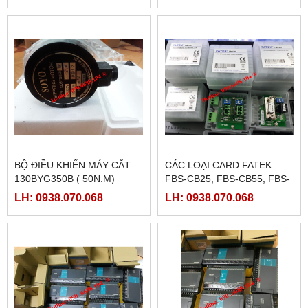
BỘ ĐIỀU KHIỂN MÁY CẮT
CÁC LOẠI CARD FATEK :
130BYG350B ( 50N.M)
FBS-CB25, FBS-CB55, FBS-
CB2, FBS-CB5
LH: 0938.070.068
LH: 0938.070.068