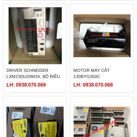
DRIVER SCHNEIDER
MOTOR MÁY CẮT
LXM23DU20M3X, BỘ ĐIỀU
130BYG350C
KHIỂN SERVO
LH: 0938.070.068
LH: 0938.070.068
LXM23DU20M3X