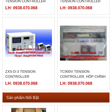
TENSION CONTROLLER
TENSION CONTROLLER
ZXTEC
ZXTEC
LH: 0938.070.068
LH: 0938.070.068
ZXS-D-3 TENSION
TC900V TENSION
CONTROLLER
CONTROLLER, HỘP CHỈNH
LỰC CĂNG TC900V
LH: 0938.070.068
LH: 0938.070.068
Sản phẩm Nổi Bật