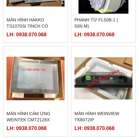
MÀN HÌNH HAKKO
PHANH TỪ FL50B-1 (
TS1070SI 7INCH CÓ
50N.M)
ETHERNET
LH: 0938.070.068
LH: 0938.070.068
MÀN HÌNH CẢM ỨNG
MÀN HÌNH WEINVIEW
WEINTEK CMT2128X
TK8072IP
LH: 0938.070.068
LH: 0938.070.068