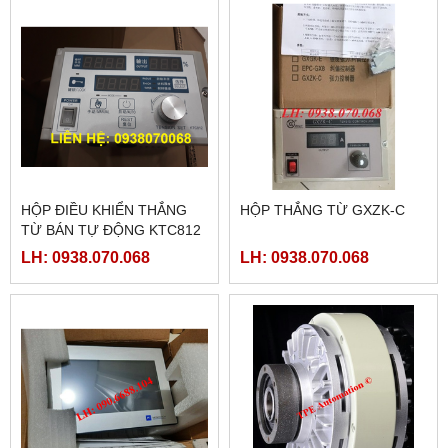
HỘP ĐIỀU KHIỂN THẮNG
HỘP THẮNG TỪ GXZK-C
TỪ BÁN TỰ ĐỘNG KTC812
LH: 0938.070.068
LH: 0938.070.068