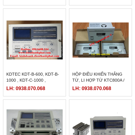
KDTEC KDT-B-600, KDT-B-
HỘP ĐIỀU KHIỂN THẮNG
1000 , KDT-C-1000 ,
TỪ, LI HỢP TỪ KTC800A /
TENSION CONTROLLER ,
KD200A
LH: 0938.070.068
LH: 0938.070.068
CHỈNH LỰC CĂNG TỰ
ĐỘNG