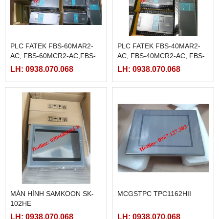
PLC FATEK FBS-60MAR2-
PLC FATEK FBS-40MAR2-
AC, FBS-60MCR2-AC,FBS-
AC, FBS-40MCR2-AC, FBS-
60MAT2-AC, FBS-60MCT2-
40MCRT-AC, FBS-40MART-
LH: 0938.070.068
LH: 0938.070.068
AC,
AC
MÀN HÌNH SAMKOON SK-
MCGSTPC TPC1162HII
102HE
LH: 0938.070.068
LH: 0938.070.068