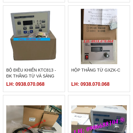
BỘ ĐIỀU KHIỂN KTC813 -
HỘP THẮNG TỪ GXZK-C
ĐK THẮNG TỪ VÀ SÀNG
BIÊN
LH: 0938.070.068
LH: 0938.070.068