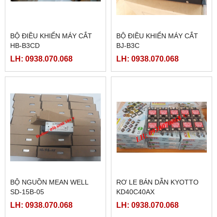
BỘ ĐIỀU KHIỂN MÁY CẮT
BỘ ĐIỀU KHIỂN MÁY CẮT
HB-B3CD
BJ-B3C
LH: 0938.070.068
LH: 0938.070.068
BỘ NGUỒN MEAN WELL
RƠ LE BÁN DẪN KYOTTO
SD-15B-05
KD40C40AX
LH: 0938.070.068
LH: 0938.070.068