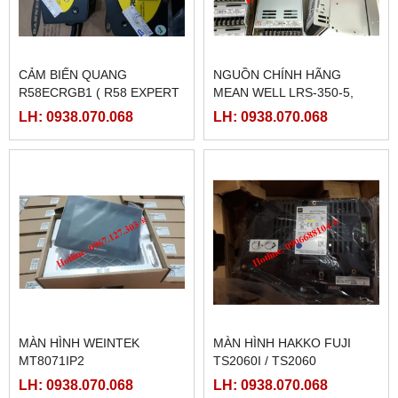
CẢM BIẾN QUANG
NGUỒN CHÍNH HÃNG
R58ECRGB1 ( R58 EXPERT
MEAN WELL LRS-350-5,
BANNER)
LRS-350-12, LRS-350-24,
LH: 0938.070.068
LH: 0938.070.068
LRS-350-36, LRS-350-27,
LRS-350-48
MÀN HÌNH WEINTEK
MÀN HÌNH HAKKO FUJI
MT8071IP2
TS2060I / TS2060
LH: 0938.070.068
LH: 0938.070.068