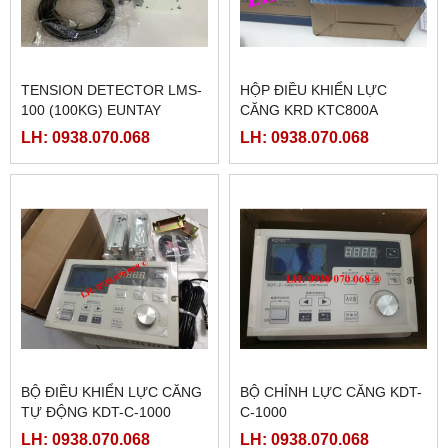
TENSION DETECTOR LMS-
HỘP ĐIỀU KHIỂN LỰC
100 (100KG) EUNTAY
CĂNG KRD KTC800A
LH: 0938.070.068
LH: 0938.070.068
BỘ ĐIỀU KHIỂN LỰC CĂNG
BỘ CHỈNH LỰC CĂNG KDT-
TỰ ĐỘNG KDT-C-1000
C-1000
LH: 0938.070.068
LH: 0938.070.068