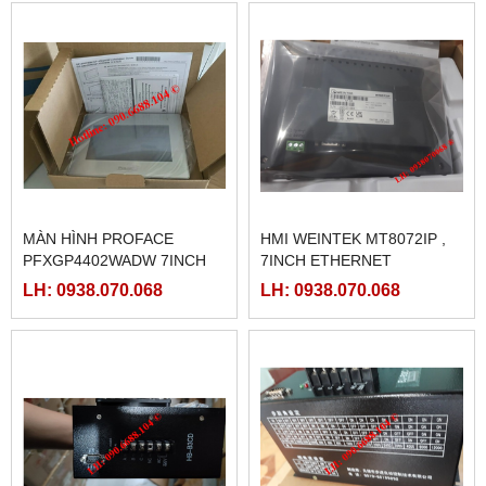
MÀN HÌNH PROFACE
HMI WEINTEK MT8072IP ,
PFXGP4402WADW 7INCH
7INCH ETHERNET
LH: 0938.070.068
LH: 0938.070.068