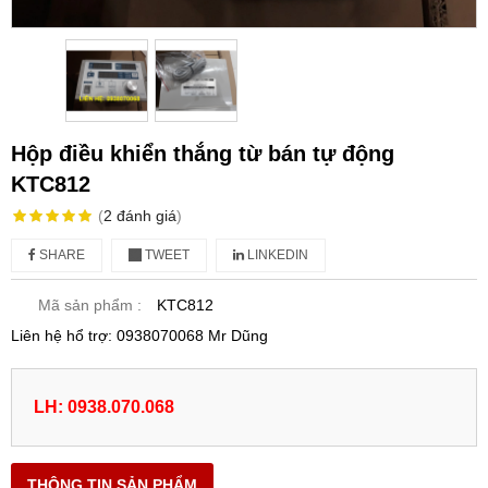
Hộp điều khiển thắng từ bán tự động
KTC812
(
2
đánh giá
)
SHARE
TWEET
LINKEDIN
Mã sản phẩm :
KTC812
Liên hệ hổ trợ: 0938070068 Mr Dũng
LH: 0938.070.068
THÔNG TIN SẢN PHẨM