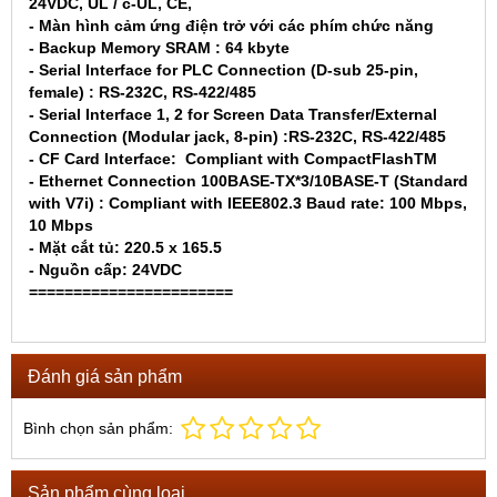
24VDC, UL / c-UL, CE,
- Màn hình cảm ứng điện trở với các phím chức năng
- Backup Memory SRAM : 64 kbyte
- Serial Interface for PLC Connection (D-sub 25-pin,
female) : RS-232C, RS-422/485
- Serial Interface 1, 2 for Screen Data Transfer/External
Connection (Modular jack, 8-pin) :RS-232C, RS-422/485
- CF Card Interface: Compliant with CompactFlashTM
- Ethernet Connection 100BASE-TX*3/10BASE-T (Standard
with V7i) : Compliant with IEEE802.3 Baud rate: 100 Mbps,
10 Mbps
- Mặt cắt tủ: 220.5 x 165.5
- Nguồn cấp: 24VDC
=======================
Đánh giá sản phẩm
Bình chọn sản phẩm:
Sản phẩm cùng loại