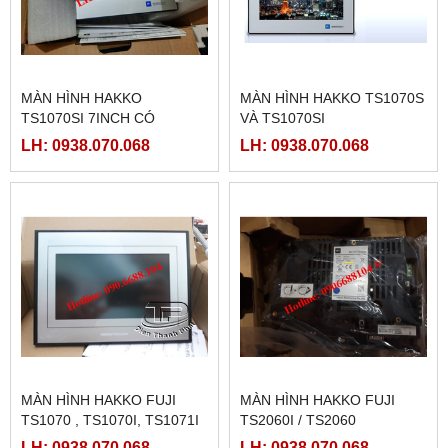
MÀN HÌNH HAKKO
MÀN HÌNH HAKKO TS1070S
TS1070SI 7INCH CÓ
VÀ TS1070SI
ETHERNET
LH: 0938.070.068
LH: 0938.070.068
MÀN HÌNH HAKKO FUJI
MÀN HÌNH HAKKO FUJI
TS1070 , TS1070I, TS1071I
TS2060I / TS2060
LH: 0938.070.068
LH: 0938.070.068