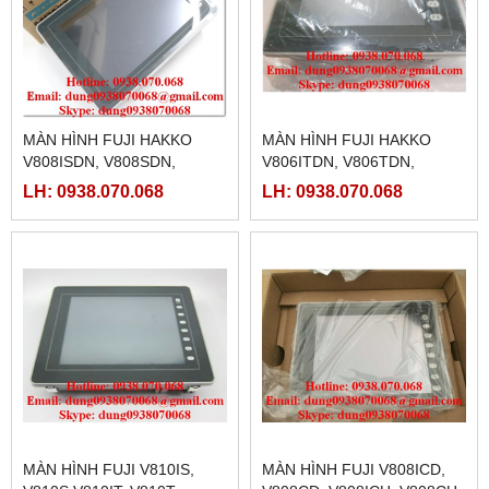
MÀN HÌNH FUJI HAKKO
MÀN HÌNH FUJI HAKKO
V808ISDN, V808SDN,
V806ITDN, V806TDN,
V808ICDN,V808CDN
V806ICDN, V806CDN,
LH: 0938.070.068
LH: 0938.070.068
V806IMDN, V806MDN
MÀN HÌNH FUJI V810IS,
MÀN HÌNH FUJI V808ICD,