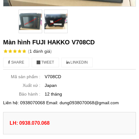
Màn hình FUJI HAKKO V708CD
(
1
đánh giá
)
SHARE
TWEET
LINKEDIN
Mã sản phẩm :
V708CD
Xuất xứ :
Japan
Bảo hành :
12 tháng
Liên hệ: 0938070068 Email: dung0938070068@gmail.com
LH: 0938.070.068