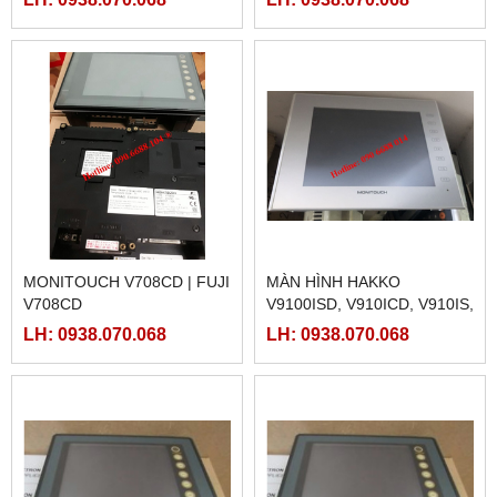
MONITOUCH V708CD | FUJI
MÀN HÌNH HAKKO
V708CD
V9100ISD, V910ICD, V910IS,
V910IC
LH: 0938.070.068
LH: 0938.070.068