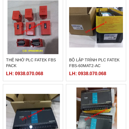
THẺ NHỚ PLC FATEK FBS
BỘ LẬP TRÌNH PLC FATEK
PACK
FBS-60MAT2-AC
LH: 0938.070.068
LH: 0938.070.068