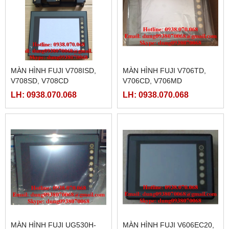
MÀN HÌNH FUJI V708ISD,
MÀN HÌNH FUJI V706TD,
V708SD, V708CD
V706CD, V706MD
LH: 0938.070.068
LH: 0938.070.068
MÀN HÌNH FUJI UG530H-
MÀN HÌNH FUJI V606EC20,