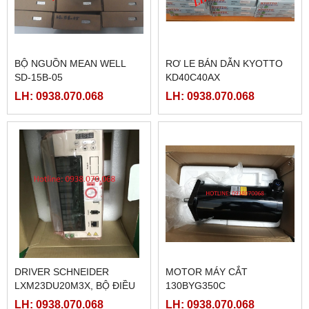
BỘ NGUỒN MEAN WELL
RƠ LE BÁN DẪN KYOTTO
SD-15B-05
KD40C40AX
LH: 0938.070.068
LH: 0938.070.068
DRIVER SCHNEIDER
MOTOR MÁY CẮT
LXM23DU20M3X, BỘ ĐIỀU
130BYG350C
KHIỂN SERVO
LH: 0938.070.068
LH: 0938.070.068