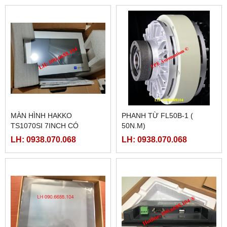
MÀN HÌNH HAKKO
PHANH TỪ FL50B-1 (
TS1070SI 7INCH CÓ
50N.M)
ETHERNET
LH: 0938.070.068
LH: 0938.070.068