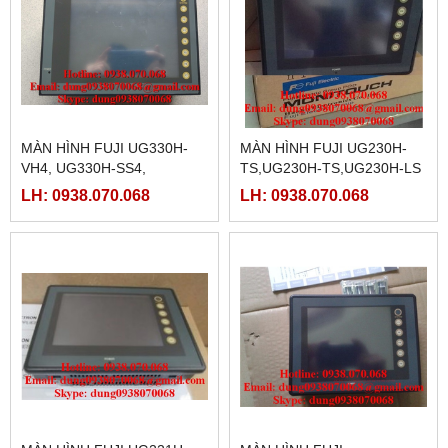
MÀN HÌNH FUJI UG330H-
MÀN HÌNH FUJI UG230H-
VH4, UG330H-SS4,
TS,UG230H-TS,UG230H-LS
UG330H-VS4
LH: 0938.070.068
LH: 0938.070.068