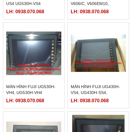
US4 UG530H-VS4
V606IC, V606EM10,
V606EM20
LH: 0938.070.068
LH: 0938.070.068
MÀN HÌNH FUJI UG530H-
MÀN HÌNH FUJI UG430H-
VH4, UG530H-VH4
VS4, UG430H-SS4,
UG430H-TS4
LH: 0938.070.068
LH: 0938.070.068