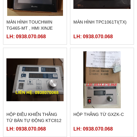
MÀN HÌNH TOUCHWIN
MÀN HÌNH TPC1061TI(TX)
TG465-MT , HMI XINJE
TG465-MT
LH: 0938.070.068
LH: 0938.070.068
HỘP ĐIỀU KHIỂN THẮNG
HỘP THẮNG TỪ GXZK-C
TỪ BÁN TỰ ĐỘNG KTC812
LH: 0938.070.068
LH: 0938.070.068