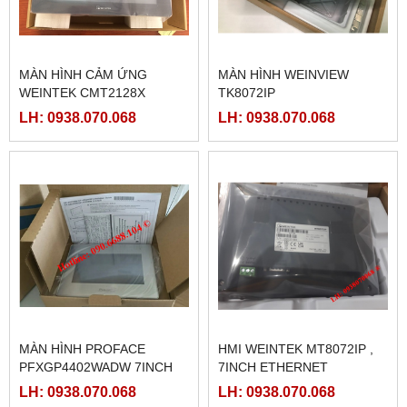
MÀN HÌNH CẢM ỨNG
MÀN HÌNH WEINVIEW
WEINTEK CMT2128X
TK8072IP
LH: 0938.070.068
LH: 0938.070.068
MÀN HÌNH PROFACE
HMI WEINTEK MT8072IP ,
PFXGP4402WADW 7INCH
7INCH ETHERNET
LH: 0938.070.068
LH: 0938.070.068