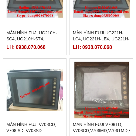
MÀN HÌNH FUJI UG210H-
MÀN HÌNH FUJI UG221H-
SC4, UG210H-ST4,
LC4, UG221H-LE4, UG221H-
UG210H-LC4, UG210H-LT4,
LR4,UG221H-SR4
LH: 0938.070.068
LH: 0938.070.068
MÀN HÌNH FUJI V708CD,
MÀN HÌNH FUJI V706TD,
V708ISD, V708SD
V706CD,V706MD,V706TMD,V7