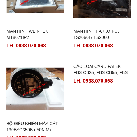
MÀN HÌNH WEINTEK
MÀN HÌNH HAKKO FUJI
MT8071IP2
TS2060I / TS2060
LH: 0938.070.068
LH: 0938.070.068
BỘ ĐIỀU KHIỂN MÁY CẮT
CÁC LOẠI CARD FATEK :
130BYG350B ( 50N.M)
FBS-CB25, FBS-CB55, FBS-
CB2, FBS-CB5