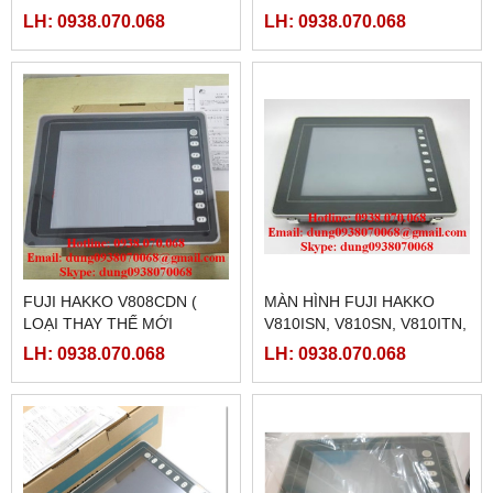
LH: 0938.070.068
LH: 0938.070.068
FUJI HAKKO V808CDN (
MÀN HÌNH FUJI HAKKO
LOẠI THAY THẾ MỚI
V810ISN, V810SN, V810ITN,
V9080ICD)
V810TN, V810ICN, V810CN
LH: 0938.070.068
LH: 0938.070.068