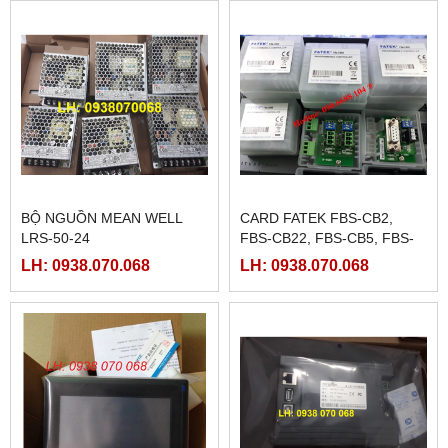
BỘ NGUỒN MEAN WELL
CARD FATEK FBS-CB2,
LRS-50-24
FBS-CB22, FBS-CB5, FBS-
CB25, FBS-CB55
LH: 0938.070.068
LH: 0938.070.068