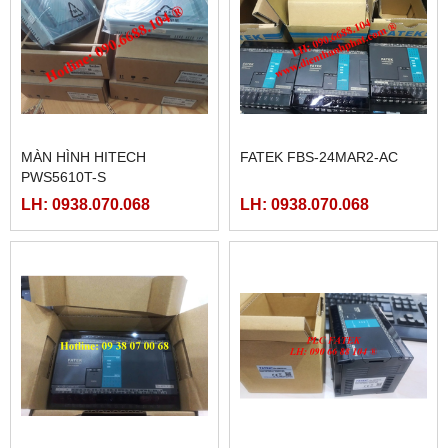
MÀN HÌNH HITECH
FATEK FBS-24MAR2-AC
PWS5610T-S
LH: 0938.070.068
LH: 0938.070.068