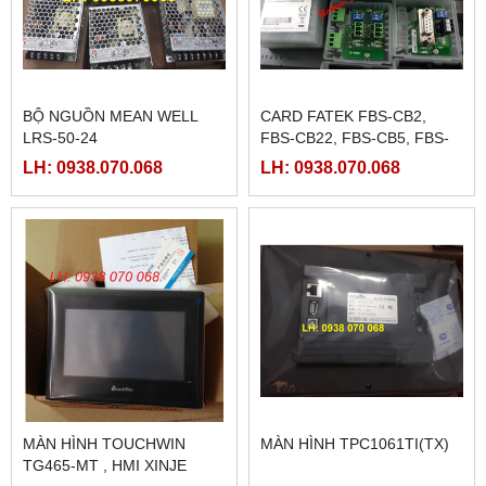
BỘ NGUỒN MEAN WELL
CARD FATEK FBS-CB2,
LRS-50-24
FBS-CB22, FBS-CB5, FBS-
CB25, FBS-CB55
LH: 0938.070.068
LH: 0938.070.068
MÀN HÌNH TOUCHWIN
MÀN HÌNH TPC1061TI(TX)
TG465-MT , HMI XINJE