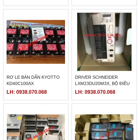
RƠ LE BÁN DẪN KYOTTO
DRIVER SCHNEIDER
KD40C100AX
LXM23DU20M3X, BỘ ĐIỀU
KHIỂN SERVO
LH: 0938.070.068
LH: 0938.070.068
LXM23DU20M3X