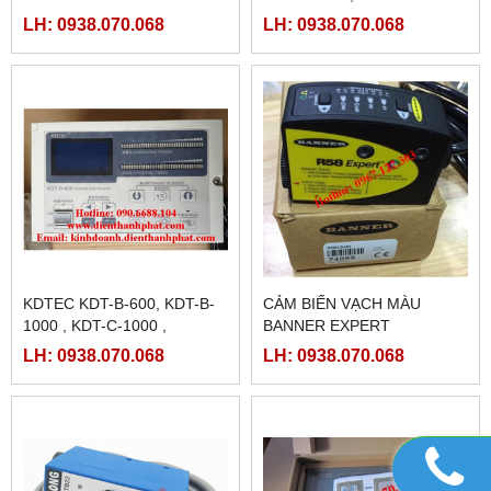
TPC7062TX(KX) ,
LH: 0938.070.068
LH: 0938.070.068
TPC7062TD
KDTEC KDT-B-600, KDT-B-
CẢM BIẾN VẠCH MÀU
1000 , KDT-C-1000 ,
BANNER EXPERT
TENSION CONTROLLER ,
R58ECRGB1
LH: 0938.070.068
LH: 0938.070.068
CHỈNH LỰC CĂNG TỰ
ĐỘNG