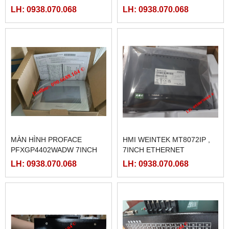
LH: 0938.070.068
LH: 0938.070.068
MÀN HÌNH PROFACE
HMI WEINTEK MT8072IP ,
PFXGP4402WADW 7INCH
7INCH ETHERNET
LH: 0938.070.068
LH: 0938.070.068