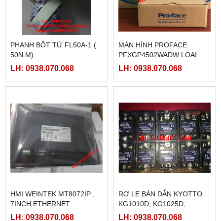
PHANH BỘT TỪ FL50A-1 (
MÀN HÌNH PROFACE
50N.M)
PFXGP4502WADW LOẠI
10INCH
LH: 0938.070.068
LH: 0938.070.068
HMI WEINTEK MT8072IP ,
RƠ LE BÁN DẪN KYOTTO
7INCH ETHERNET
KG1010D, KG1025D,
KG1040D VÀ KG1075D
LH: 0938.070.068
LH: 0938.070.068