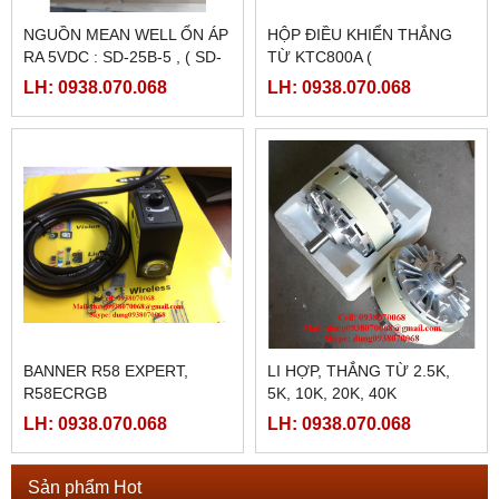
NGUỒN MEAN WELL ỔN ÁP
HỘP ĐIỀU KHIỂN THẮNG
RA 5VDC : SD-25B-5 , ( SD-
TỪ KTC800A (
25B-12, SD-25B-24)
24VDC/4AMPE)
LH: 0938.070.068
LH: 0938.070.068
BANNER R58 EXPERT,
LI HỢP, THẮNG TỪ 2.5K,
R58ECRGB
5K, 10K, 20K, 40K
LH: 0938.070.068
LH: 0938.070.068
Sản phẩm Hot