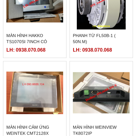
MÀN HÌNH HAKKO
PHANH TỪ FL50B-1 (
TS1070SI 7INCH CÓ
50N.M)
ETHERNET
LH: 0938.070.068
LH: 0938.070.068
MÀN HÌNH CẢM ỨNG
MÀN HÌNH WEINVIEW
WEINTEK CMT2128X
TK8072IP