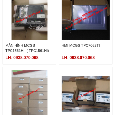
MÀN HÌNH MCGS
HMI MCGS TPC7062TI
TPC1561HII ( TPC1561HI)
LH: 0938.070.068
LH: 0938.070.068