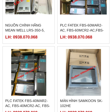
NGUỒN CHÍNH HÃNG
PLC FATEK FBS-60MAR2-
MEAN WELL LRS-350-5,
AC, FBS-60MCR2-AC,FBS-
LRS-350-12, LRS-350-24,
60MAT2-AC, FBS-60MCT2-
LH: 0938.070.068
LH: 0938.070.068
LRS-350-36, LRS-350-27,
AC,
LRS-350-48
PLC FATEK FBS-40MAR2-
MÀN HÌNH SAMKOON SK-
AC, FBS-40MCR2-AC, FBS-
102HE
40MCRT-AC, FBS-40MART-