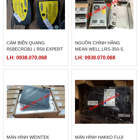
CẢM BIẾN QUANG
NGUỒN CHÍNH HÃNG
R58ECRGB1 ( R58 EXPERT
MEAN WELL LRS-350-5,
BANNER)
LRS-350-12, LRS-350-24,
LH: 0938.070.068
LH: 0938.070.068
LRS-350-36, LRS-350-27,
LRS-350-48
MÀN HÌNH WEINTEK
MÀN HÌNH HAKKO FUJI