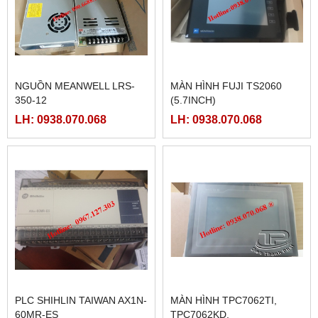
NGUỒN MEANWELL LRS-
MÀN HÌNH FUJI TS2060
350-12
(5.7INCH)
LH: 0938.070.068
LH: 0938.070.068
PLC SHIHLIN TAIWAN AX1N-
MÀN HÌNH TPC7062TI,
60MR-ES
TPC7062KD,