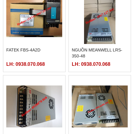
FATEK FBS-4A2D
NGUỒN MEANWELL LRS-
350-48
LH: 0938.070.068
LH: 0938.070.068