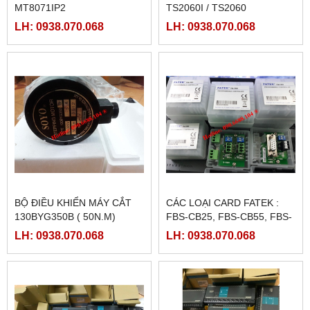
MT8071IP2
TS2060I / TS2060
LH: 0938.070.068
LH: 0938.070.068
BỘ ĐIỀU KHIỂN MÁY CẮT
CÁC LOẠI CARD FATEK :
130BYG350B ( 50N.M)
FBS-CB25, FBS-CB55, FBS-
CB2, FBS-CB5
LH: 0938.070.068
LH: 0938.070.068