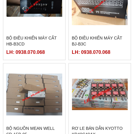
BỘ ĐIỀU KHIỂN MÁY CẮT
BỘ ĐIỀU KHIỂN MÁY CẮT
HB-B3CD
BJ-B3C
LH: 0938.070.068
LH: 0938.070.068
BỘ NGUỒN MEAN WELL
RƠ LE BÁN DẪN KYOTTO