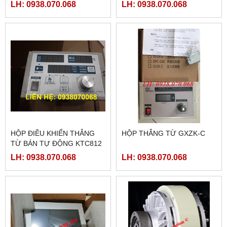
TG465-MT
LH: 0938.070.068
LH: 0938.070.068
HỘP ĐIỀU KHIỂN THẮNG
HỘP THẮNG TỪ GXZK-C
TỪ BÁN TỰ ĐỘNG KTC812
LH: 0938.070.068
LH: 0938.070.068