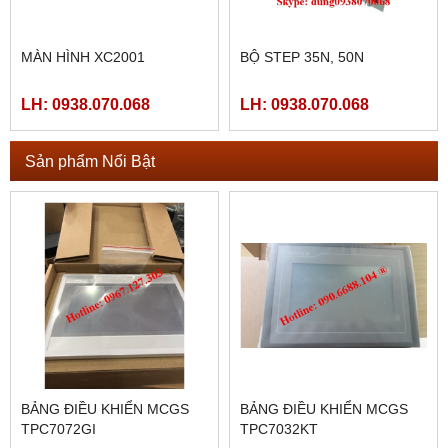
MÀN HÌNH XC2001
BỘ STEP 35N, 50N
LH: 0938.070.068
LH: 0938.070.068
Sản phẩm Nổi Bật
BẢNG ĐIỀU KHIỂN MCGS
BẢNG ĐIỀU KHIỂN MCGS
TPC7072GI
TPC7032KT