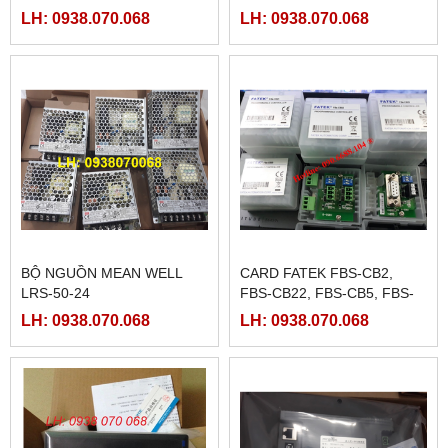
LH: 0938.070.068
LH: 0938.070.068
BỘ NGUỒN MEAN WELL
CARD FATEK FBS-CB2,
LRS-50-24
FBS-CB22, FBS-CB5, FBS-
CB25, FBS-CB55
LH: 0938.070.068
LH: 0938.070.068