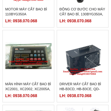
MOTOR MÁY CẮT BAO BÌ
ĐỘNG CƠ BƯỚC CHO MÁY
110BYG350A
CẮT BAO BÌ, 130BYG350A,
130BYG350B, STEPPING
LH: 0938.070.068
LH: 0938.070.068
MOTOR
MÀN HÌNH MÁY CẮT BAO BÌ
DRIVER MÁY CẮT BAO BÌ
XC2001, XC2002, XC2005A,
HB-B3CD, HB-B3CE, QD-
XC2005B, XC2006A,
B3C, HB-B3C, BJ-B3C, HD-
LH: 0938.070.068
LH: 0938.070.068
XC2006D, BJ-2003A
B3E, HD-B3C