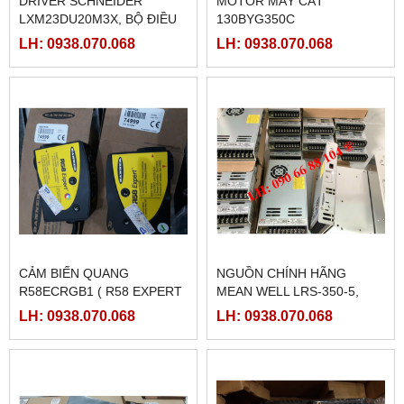
DRIVER SCHNEIDER
MOTOR MÁY CẮT
LXM23DU20M3X, BỘ ĐIỀU
130BYG350C
KHIỂN SERVO
LH: 0938.070.068
LH: 0938.070.068
LXM23DU20M3X
CẢM BIẾN QUANG
NGUỒN CHÍNH HÃNG
R58ECRGB1 ( R58 EXPERT
MEAN WELL LRS-350-5,
BANNER)
LRS-350-12, LRS-350-24,
LH: 0938.070.068
LH: 0938.070.068
LRS-350-36, LRS-350-27,
LRS-350-48