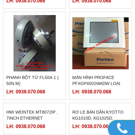
LH: 0938.070.068
LH: 0938.070.068
PHANH BỘT TỪ FL50A-1 (
MÀN HÌNH PROFACE
50N.M)
PFXGP4502WADW LOẠI
10INCH
LH: 0938.070.068
LH: 0938.070.068