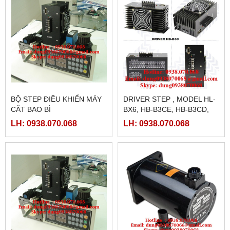
BỘ STEP ĐIỀU KHIỂN MÁY
DRIVER STEP , MODEL HL-
CẮT BAO BÌ
BX6, HB-B3CE, HB-B3CD,
NJ-B3C
LH: 0938.070.068
LH: 0938.070.068