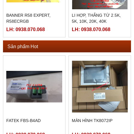
BANNER R58 EXPERT,
LI HỢP, THẮNG TỪ 2.5K,
R58ECRGB
5K, 10K, 20K, 40K
LH: 0938.070.068
LH: 0938.070.068
Sản phẩm Hot
FATEK FBS-B4AD
MÀN HÌNH TK8072IP