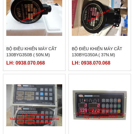
BỘ ĐIỀU KHIỂN MÁY CẮT
BỘ ĐIỀU KHIỂN MÁY CẮT
130BYG350B ( 50N.M)
130BYG350A ( 37N.M)
LH: 0938.070.068
LH: 0938.070.068