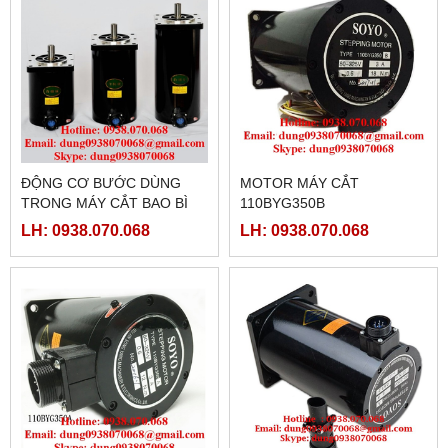
ĐỘNG CƠ BƯỚC DÙNG
MOTOR MÁY CẮT
TRONG MÁY CẮT BAO BÌ
110BYG350B
25N.M, 35N.M, 37N.M, 50N
LH: 0938.070.068
LH: 0938.070.068