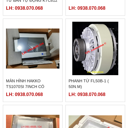
TỪ BÁN TỰ ĐỘNG KTC812
LH: 0938.070.068
LH: 0938.070.068
MÀN HÌNH HAKKO
PHANH TỪ FL50B-1 (
TS1070SI 7INCH CÓ
50N.M)
ETHERNET
LH: 0938.070.068
LH: 0938.070.068