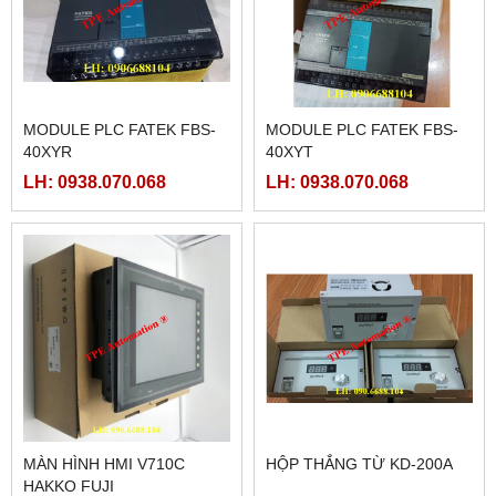
MODULE PLC FATEK FBS-
MODULE PLC FATEK FBS-
40XYR
40XYT
LH: 0938.070.068
LH: 0938.070.068
MÀN HÌNH HMI V710C
HỘP THẮNG TỪ KD-200A
HAKKO FUJI