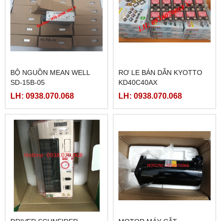
BỘ NGUỒN MEAN WELL
RƠ LE BÁN DẪN KYOTTO
SD-15B-05
KD40C40AX
LH: 0938.070.068
LH: 0938.070.068