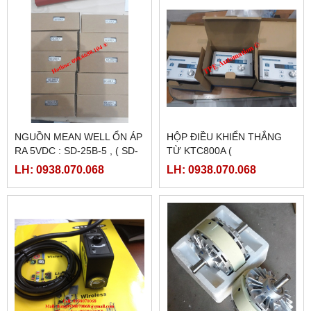
NGUỒN MEAN WELL ỔN ÁP
HỘP ĐIỀU KHIỂN THẮNG
RA 5VDC : SD-25B-5 , ( SD-
TỪ KTC800A (
25B-12, SD-25B-24)
24VDC/4AMPE)
LH: 0938.070.068
LH: 0938.070.068