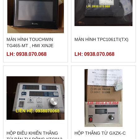
MÀN HÌNH TOUCHWIN
MÀN HÌNH TPC1061TI(TX)
TG465-MT , HMI XINJE
TG465-MT
LH: 0938.070.068
LH: 0938.070.068
HỘP ĐIỀU KHIỂN THẮNG
HỘP THẮNG TỪ GXZK-C