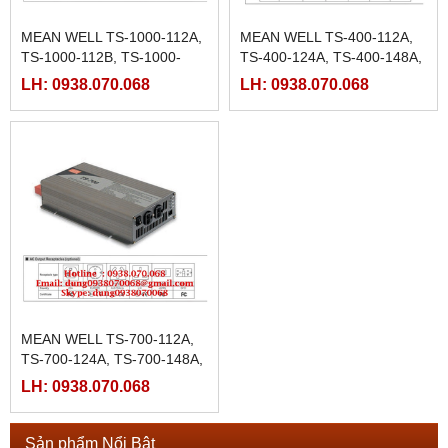
MEAN WELL TS-1000-112A,
MEAN WELL TS-400-112A,
TS-1000-112B, TS-1000-
TS-400-124A, TS-400-148A,
112C, TS-1000-112D, TS-
TS-400-212B, TS-400-224B,
LH: 0938.070.068
LH: 0938.070.068
1000-112E, TS-1000-112F
TS-400-248B
MEAN WELL TS-700-112A,
TS-700-124A, TS-700-148A,
TS-700-212B, TS-700-224B,
LH: 0938.070.068
TS-700-248B
Sản phẩm Nổi Bật