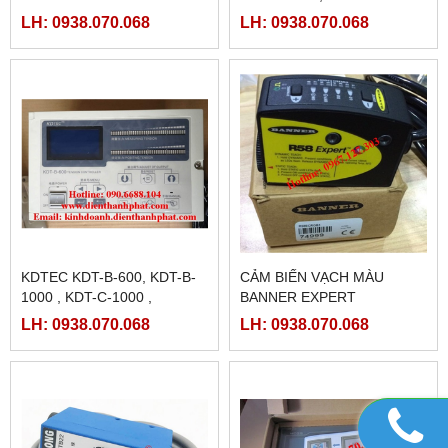
TPC7062TX(KX) ,
LH: 0938.070.068
LH: 0938.070.068
TPC7062TD
KDTEC KDT-B-600, KDT-B-
CẢM BIẾN VẠCH MÀU
1000 , KDT-C-1000 ,
BANNER EXPERT
TENSION CONTROLLER ,
R58ECRGB1
LH: 0938.070.068
LH: 0938.070.068
CHỈNH LỰC CĂNG TỰ
ĐỘNG