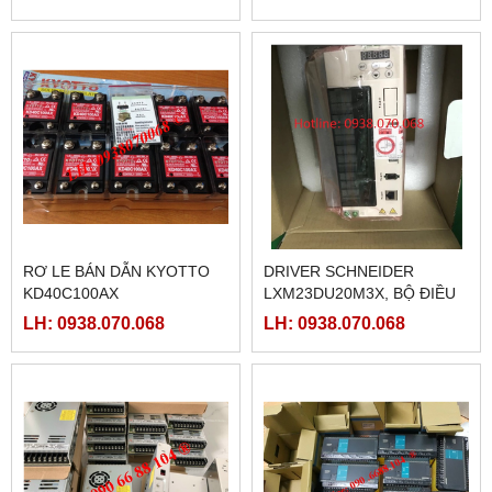
RƠ LE BÁN DẪN KYOTTO
DRIVER SCHNEIDER
KD40C100AX
LXM23DU20M3X, BỘ ĐIỀU
KHIỂN SERVO
LH: 0938.070.068
LH: 0938.070.068
LXM23DU20M3X