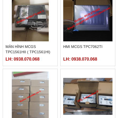
MÀN HÌNH MCGS
HMI MCGS TPC7062TI
TPC1561HII ( TPC1561HI)
LH: 0938.070.068
LH: 0938.070.068