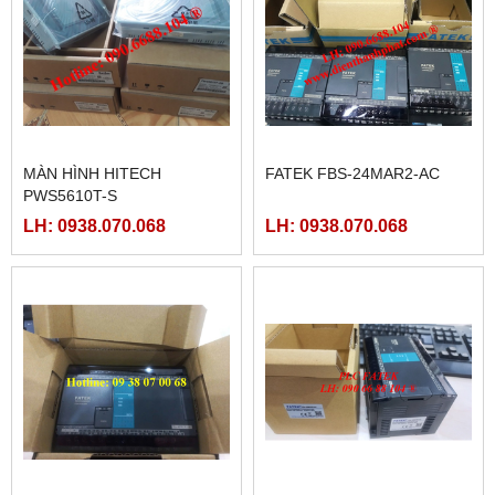
MÀN HÌNH HITECH
FATEK FBS-24MAR2-AC
PWS5610T-S
LH: 0938.070.068
LH: 0938.070.068