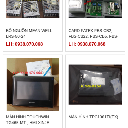
BỘ NGUỒN MEAN WELL
CARD FATEK FBS-CB2,
LRS-50-24
FBS-CB22, FBS-CB5, FBS-
CB25, FBS-CB55
LH: 0938.070.068
LH: 0938.070.068
MÀN HÌNH TOUCHWIN
MÀN HÌNH TPC1061TI(TX)
TG465-MT , HMI XINJE