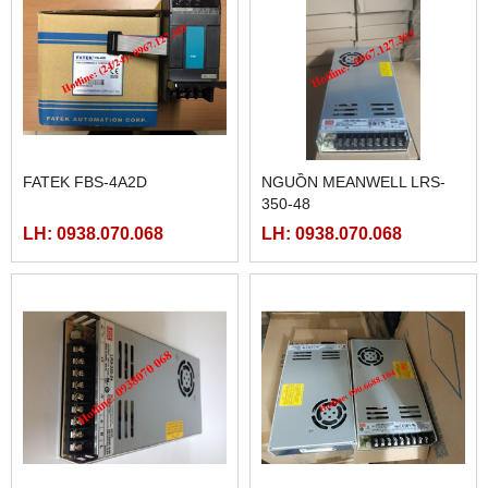
FATEK FBS-4A2D
NGUỒN MEANWELL LRS-
350-48
LH: 0938.070.068
LH: 0938.070.068