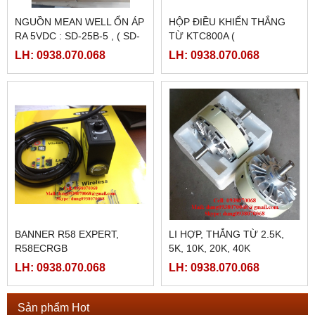
NGUỒN MEAN WELL ỔN ÁP
HỘP ĐIỀU KHIỂN THẮNG
RA 5VDC : SD-25B-5 , ( SD-
TỪ KTC800A (
25B-12, SD-25B-24)
24VDC/4AMPE)
LH: 0938.070.068
LH: 0938.070.068
BANNER R58 EXPERT,
LI HỢP, THẮNG TỪ 2.5K,
R58ECRGB
5K, 10K, 20K, 40K
LH: 0938.070.068
LH: 0938.070.068
Sản phẩm Hot