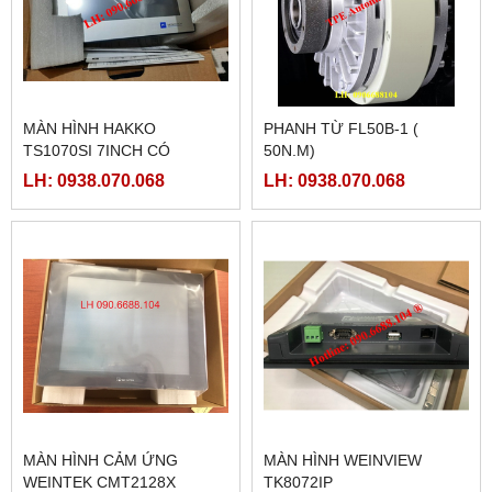
MÀN HÌNH HAKKO
PHANH TỪ FL50B-1 (
TS1070SI 7INCH CÓ
50N.M)
ETHERNET
LH: 0938.070.068
LH: 0938.070.068
MÀN HÌNH CẢM ỨNG
MÀN HÌNH WEINVIEW
WEINTEK CMT2128X
TK8072IP