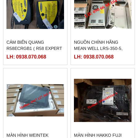
CẢM BIẾN QUANG
NGUỒN CHÍNH HÃNG
R58ECRGB1 ( R58 EXPERT
MEAN WELL LRS-350-5,
BANNER)
LRS-350-12, LRS-350-24,
LH: 0938.070.068
LH: 0938.070.068
LRS-350-36, LRS-350-27,
LRS-350-48
MÀN HÌNH WEINTEK
MÀN HÌNH HAKKO FUJI