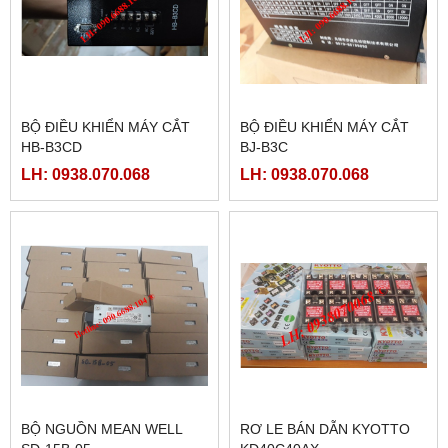
BỘ ĐIỀU KHIỂN MÁY CẮT
BỘ ĐIỀU KHIỂN MÁY CẮT
HB-B3CD
BJ-B3C
LH: 0938.070.068
LH: 0938.070.068
BỘ NGUỒN MEAN WELL
RƠ LE BÁN DẪN KYOTTO