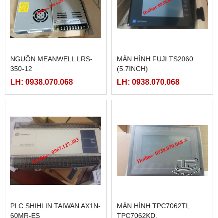
NGUỒN MEANWELL LRS-
MÀN HÌNH FUJI TS2060
350-12
(5.7INCH)
LH: 0938.070.068
LH: 0938.070.068
PLC SHIHLIN TAIWAN AX1N-
MÀN HÌNH TPC7062TI,
60MR-ES
TPC7062KD,