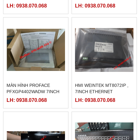
LH: 0938.070.068
LH: 0938.070.068
MÀN HÌNH PROFACE
HMI WEINTEK MT8072IP ,
PFXGP4402WADW 7INCH
7INCH ETHERNET
LH: 0938.070.068
LH: 0938.070.068