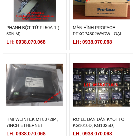
PHANH BỘT TỪ FL50A-1 (
MÀN HÌNH PROFACE
50N.M)
PFXGP4502WADW LOẠI
10INCH
LH: 0938.070.068
LH: 0938.070.068
HMI WEINTEK MT8072IP ,
RƠ LE BÁN DẪN KYOTTO
7INCH ETHERNET
KG1010D, KG1025D,
KG1040D VÀ KG1075D
LH: 0938.070.068
LH: 0938.070.068