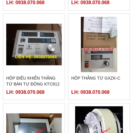
TG465-MT
LH: 0938.070.068
LH: 0938.070.068
HỘP ĐIỀU KHIỂN THẮNG
HỘP THẮNG TỪ GXZK-C
TỪ BÁN TỰ ĐỘNG KTC812
LH: 0938.070.068
LH: 0938.070.068