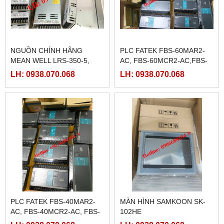
NGUỒN CHÍNH HÃNG
PLC FATEK FBS-60MAR2-
MEAN WELL LRS-350-5,
AC, FBS-60MCR2-AC,FBS-
LRS-350-12, LRS-350-24,
60MAT2-AC, FBS-60MCT2-
LH: 0938.070.068
LH: 0938.070.068
LRS-350-36, LRS-350-27,
AC,
LRS-350-48
PLC FATEK FBS-40MAR2-
MÀN HÌNH SAMKOON SK-
AC, FBS-40MCR2-AC, FBS-
102HE
40MCRT-AC, FBS-40MART-