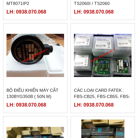
MT8071IP2
TS2060I / TS2060
LH: 0938.070.068
LH: 0938.070.068
BỘ ĐIỀU KHIỂN MÁY CẮT
CÁC LOẠI CARD FATEK :
130BYG350B ( 50N.M)
FBS-CB25, FBS-CB55, FBS-
CB2, FBS-CB5
LH: 0938.070.068
LH: 0938.070.068