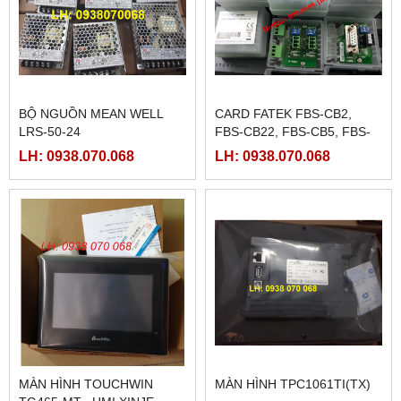
BỘ NGUỒN MEAN WELL
CARD FATEK FBS-CB2,
LRS-50-24
FBS-CB22, FBS-CB5, FBS-
CB25, FBS-CB55
LH: 0938.070.068
LH: 0938.070.068
MÀN HÌNH TOUCHWIN
MÀN HÌNH TPC1061TI(TX)