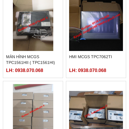
MÀN HÌNH MCGS
HMI MCGS TPC7062TI
TPC1561HII ( TPC1561HI)
LH: 0938.070.068
LH: 0938.070.068