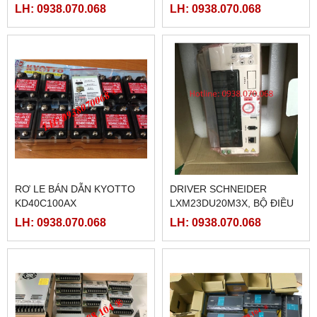
KG1040D VÀ KG1075D
LH: 0938.070.068
LH: 0938.070.068
RƠ LE BÁN DẪN KYOTTO
DRIVER SCHNEIDER
KD40C100AX
LXM23DU20M3X, BỘ ĐIỀU
KHIỂN SERVO
LH: 0938.070.068
LH: 0938.070.068
LXM23DU20M3X