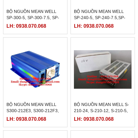
BỘ NGUỒN MEAN WELL
BỘ NGUỒN MEAN WELL
SP-300-5, SP-300-7.5, SP-
SP-240-5, SP-240-7.5,SP-
300-12, SP-300-15, SP-300-
240-12, SP-240-15, SP-240-
LH: 0938.070.068
LH: 0938.070.068
24,SP-300-27, SP-300-48
24, SP-240-30, SP-240-48
BỘ NGUỒN MEAN WELL
BỘ NGUỒN MEAN WELL S-
S300-212E3, S300-212F3,
210-24, S-210-12, S-210-5,
S300-224F3
S-210-15, S-210-7.5, S-210-
LH: 0938.070.068
LH: 0938.070.068
48