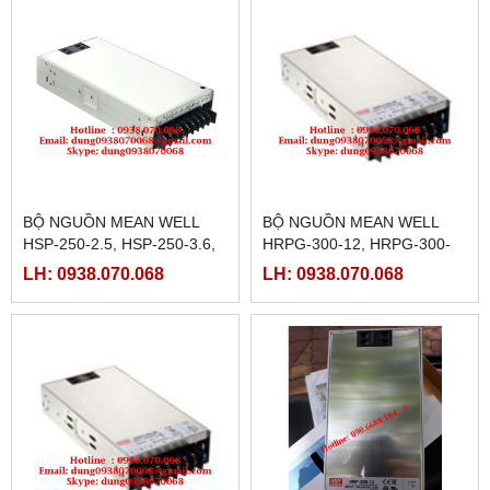
BỘ NGUỒN MEAN WELL
BỘ NGUỒN MEAN WELL
HSP-250-2.5, HSP-250-3.6,
HRPG-300-12, HRPG-300-
HSP-250-5
15, HRPG-300-24, HRPG-
LH: 0938.070.068
LH: 0938.070.068
300-36, HRPG-300-48,
HRPG-300-5