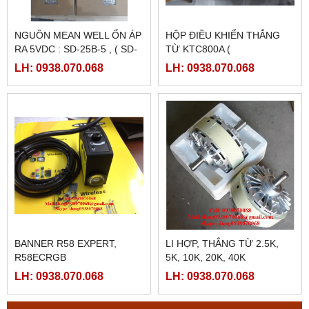
NGUỒN MEAN WELL ỔN ÁP
HỘP ĐIỀU KHIỂN THẮNG
RA 5VDC : SD-25B-5 , ( SD-
TỪ KTC800A (
25B-12, SD-25B-24)
24VDC/4AMPE)
LH: 0938.070.068
LH: 0938.070.068
BANNER R58 EXPERT,
LI HỢP, THẮNG TỪ 2.5K,
R58ECRGB
5K, 10K, 20K, 40K
LH: 0938.070.068
LH: 0938.070.068