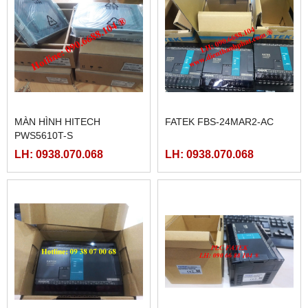
MÀN HÌNH HITECH
FATEK FBS-24MAR2-AC
PWS5610T-S
LH: 0938.070.068
LH: 0938.070.068