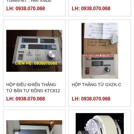
TG465-MT , HMI XINJE
TG465-MT
LH: 0938.070.068
LH: 0938.070.068
HỘP ĐIỀU KHIỂN THẮNG
HỘP THẮNG TỪ GXZK-C
TỪ BÁN TỰ ĐỘNG KTC812
LH: 0938.070.068
LH: 0938.070.068