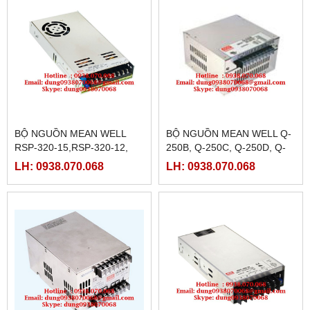
BỘ NGUỒN MEAN WELL
BỘ NGUỒN MEAN WELL Q-
RSP-320-15,RSP-320-12,
250B, Q-250C, Q-250D, Q-
RSP-320-5, RSP-320-24,
250F
LH: 0938.070.068
LH: 0938.070.068
RSP-320-36, RSP-320-
48,RSP-320-27