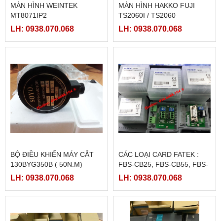
MÀN HÌNH WEINTEK
MÀN HÌNH HAKKO FUJI
MT8071IP2
TS2060I / TS2060
LH: 0938.070.068
LH: 0938.070.068
BỘ ĐIỀU KHIỂN MÁY CẮT
CÁC LOẠI CARD FATEK :
130BYG350B ( 50N.M)
FBS-CB25, FBS-CB55, FBS-
CB2, FBS-CB5
LH: 0938.070.068
LH: 0938.070.068