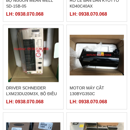
BỘ NGUỒN MEAN WELL
RƠ LE BÁN DẪN KYOTTO
SD-15B-05
KD40C40AX
LH: 0938.070.068
LH: 0938.070.068
DRIVER SCHNEIDER
MOTOR MÁY CẮT
LXM23DU20M3X, BỘ ĐIỀU
130BYG350C
KHIỂN SERVO
LH: 0938.070.068
LH: 0938.070.068
LXM23DU20M3X