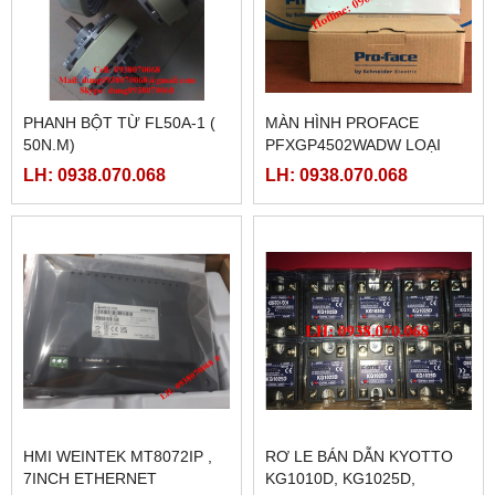
PHANH BỘT TỪ FL50A-1 (
MÀN HÌNH PROFACE
50N.M)
PFXGP4502WADW LOẠI
10INCH
LH: 0938.070.068
LH: 0938.070.068
HMI WEINTEK MT8072IP ,
RƠ LE BÁN DẪN KYOTTO
7INCH ETHERNET
KG1010D, KG1025D,