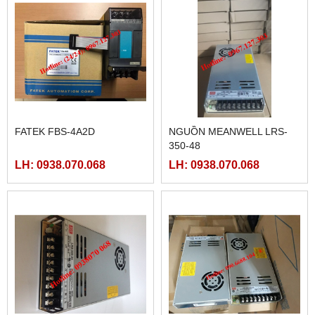
FATEK FBS-4A2D
NGUỒN MEANWELL LRS-
350-48
LH: 0938.070.068
LH: 0938.070.068