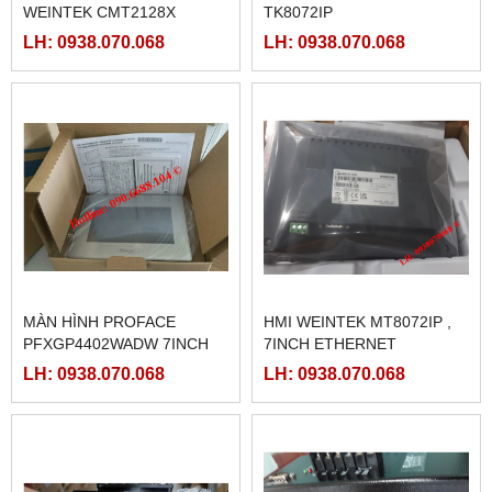
WEINTEK CMT2128X
TK8072IP
LH: 0938.070.068
LH: 0938.070.068
MÀN HÌNH PROFACE
HMI WEINTEK MT8072IP ,
PFXGP4402WADW 7INCH
7INCH ETHERNET
LH: 0938.070.068
LH: 0938.070.068