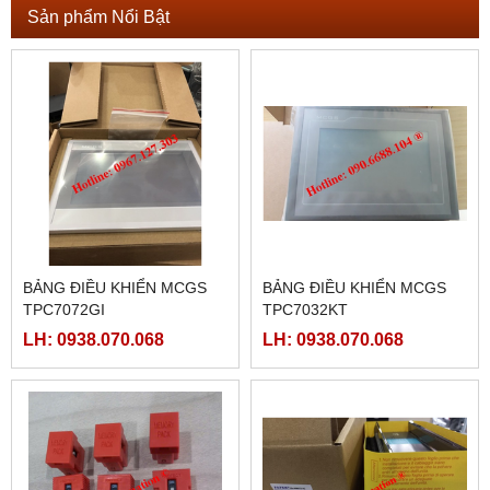
Sản phẩm Nổi Bật
BẢNG ĐIỀU KHIỂN MCGS
BẢNG ĐIỀU KHIỂN MCGS
TPC7072GI
TPC7032KT
LH: 0938.070.068
LH: 0938.070.068