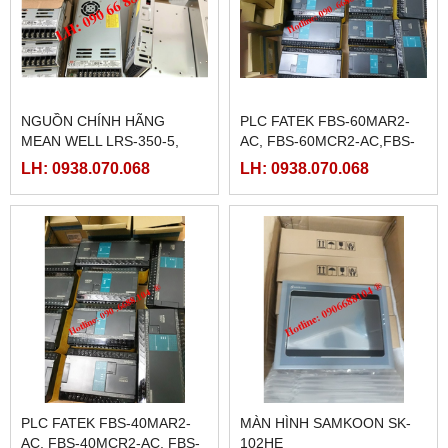
NGUỒN CHÍNH HÃNG
PLC FATEK FBS-60MAR2-
MEAN WELL LRS-350-5,
AC, FBS-60MCR2-AC,FBS-
LRS-350-12, LRS-350-24,
60MAT2-AC, FBS-60MCT2-
LH: 0938.070.068
LH: 0938.070.068
LRS-350-36, LRS-350-27,
AC,
LRS-350-48
PLC FATEK FBS-40MAR2-
MÀN HÌNH SAMKOON SK-
AC, FBS-40MCR2-AC, FBS-
102HE