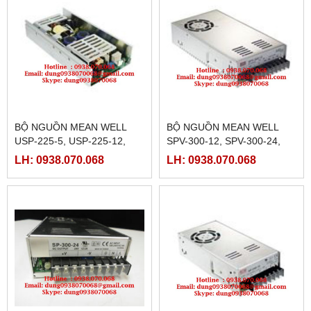
BỘ NGUỒN MEAN WELL
BỘ NGUỒN MEAN WELL
USP-225-5, USP-225-12,
SPV-300-12, SPV-300-24,
USP-225-15, USP-225-24,
SPV-300-48
LH: 0938.070.068
LH: 0938.070.068
USP-225-48