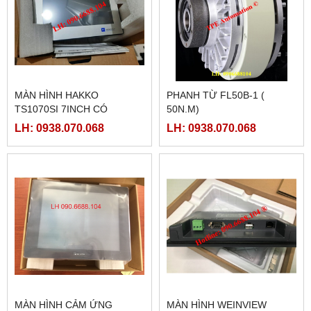
MÀN HÌNH HAKKO
PHANH TỪ FL50B-1 (
TS1070SI 7INCH CÓ
50N.M)
ETHERNET
LH: 0938.070.068
LH: 0938.070.068
MÀN HÌNH CẢM ỨNG
MÀN HÌNH WEINVIEW