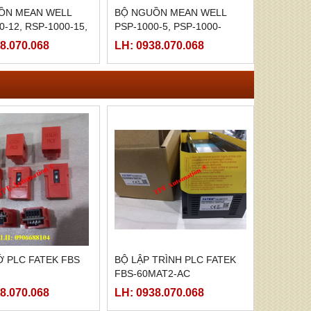
ỒN MEAN WELL
BỘ NGUỒN MEAN WELL
0-12, RSP-1000-15,
PSP-1000-5, PSP-1000-
0-24, RSP-1000-27,
12,PSP-1000-15, PSP-1000-
8.070.068
LH: 0938.070.068
0-48
24, PSP-1000-27, PSP-1000-
48
 PLC FATEK FBS
BỘ LẬP TRÌNH PLC FATEK
FBS-60MAT2-AC
8.070.068
LH: 0938.070.068