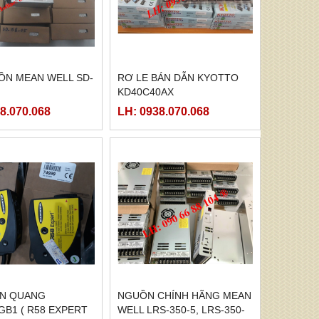
ỒN MEAN WELL SD-
RƠ LE BÁN DẪN KYOTTO
KD40C40AX
8.070.068
LH: 0938.070.068
ẾN QUANG
NGUỒN CHÍNH HÃNG MEAN
B1 ( R58 EXPERT
WELL LRS-350-5, LRS-350-