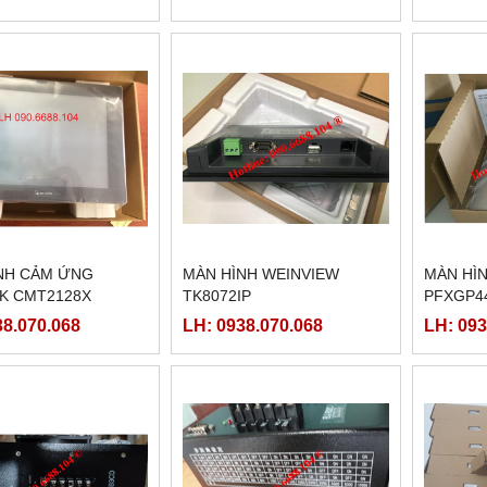
NH CẢM ỨNG
MÀN HÌNH WEINVIEW
MÀN HÌ
K CMT2128X
TK8072IP
PFXGP4
38.070.068
LH: 0938.070.068
LH: 093