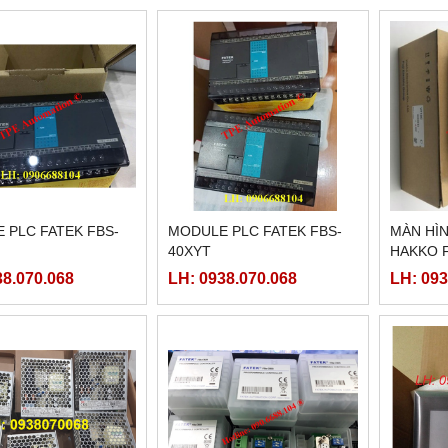
 PLC FATEK FBS-
MODULE PLC FATEK FBS-
MÀN HÌN
40XYT
HAKKO F
38.070.068
LH: 0938.070.068
LH: 093