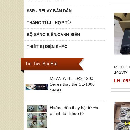
SSR - RELAY BÁN DẪN
THẮNG TỪ-LI HỢP TỪ
BỘ SÀNG BIÊN/CANH BIÊN
THIẾT BỊ ĐIỆN KHÁC
Tin Tức Bổi Bật
MODULE
40XYR
MEAN WELL LRS-1200
LH: 09
Series thay thế SE-1000
Series
Hướng dẫn thay bột từ cho
phanh từ, li hợp từ