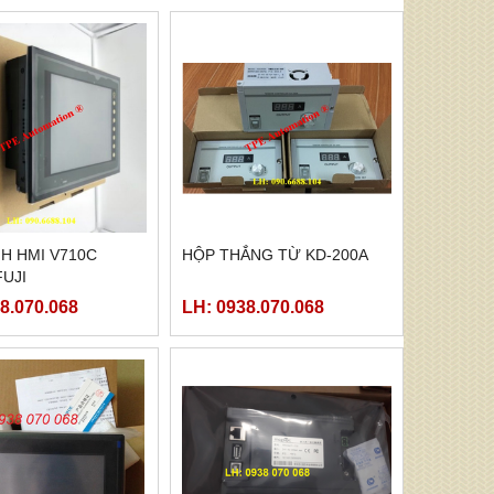
H HMI V710C
HỘP THẮNG TỪ KD-200A
UJI
8.070.068
LH: 0938.070.068