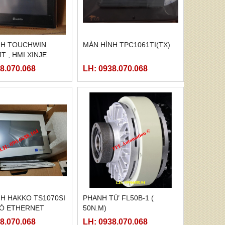
NH TOUCHWIN
MÀN HÌNH TPC1061TI(TX)
T , HMI XINJE
MT
8.070.068
LH: 0938.070.068
H HAKKO TS1070SI
PHANH TỪ FL50B-1 (
CÓ ETHERNET
50N.M)
8.070.068
LH: 0938.070.068