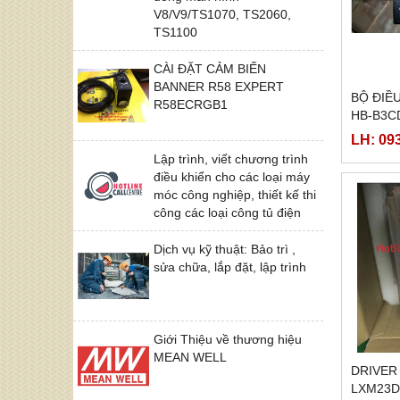
V8/V9/TS1070, TS2060,
TS1100
CÀI ĐẶT CẢM BIẾN
BANNER R58 EXPERT
BỘ ĐIỀ
R58ECRGB1
HB-B3C
LH: 09
Lập trình, viết chương trình
điều khiển cho các loại máy
móc công nghiệp, thiết kế thi
công các loại công tủ điện
Dịch vụ kỹ thuật: Bảo trì ,
sửa chữa, lắp đặt, lập trình
Giới Thiệu về thương hiệu
MEAN WELL
DRIVER
LXM23D