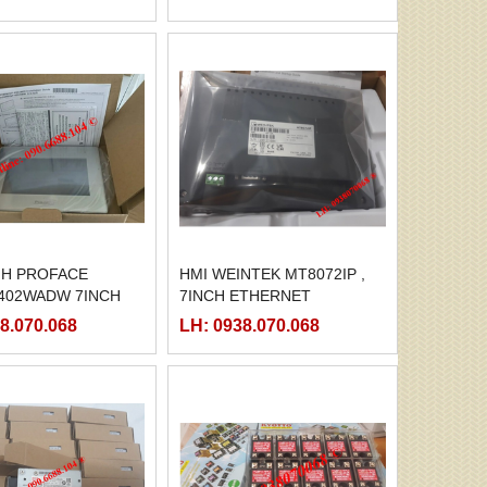
NH PROFACE
HMI WEINTEK MT8072IP ,
402WADW 7INCH
7INCH ETHERNET
8.070.068
LH: 0938.070.068