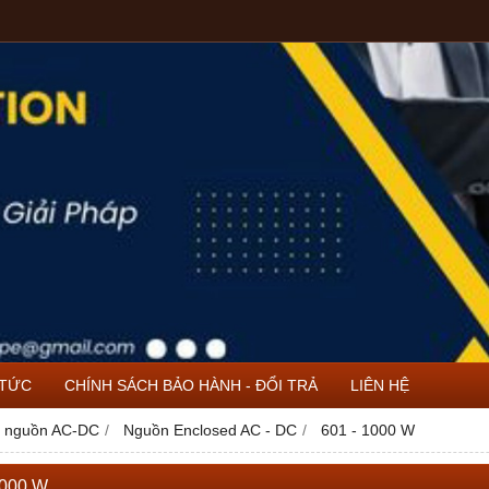
 TỨC
CHÍNH SÁCH BẢO HÀNH - ĐỔI TRẢ
LIÊN HỆ
 nguồn AC-DC
Nguồn Enclosed AC - DC
601 - 1000 W
1000 W