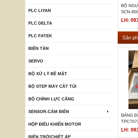
BỘ NGU
PLC LIYAN
SCN-800
SCN-800
LH: 09
PLC DELTA
28,SCN-
PLC FATEK
Sản ph
BIẾN TẦN
SERVO
BỘ XỬ LÝ BỀ MẶT
BỘ STEP MÁY CẮT TÚI
BỘ CHỈNH LỰC CĂNG
SENSOR-CẢM BIẾN
BẢNG Đ
TPC707
HỘP ĐIỀU KHIỂN MOTOR
LH: 09
BIẾN TRỞ/CHIẾT ÁP