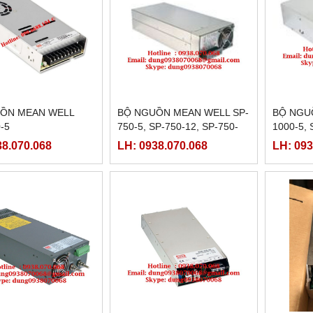
ỒN MEAN WELL
BỘ NGUỒN MEAN WELL SP-
BỘ NGU
-5
750-5, SP-750-12, SP-750-
1000-5, 
15, SP-750-24,SP-750-
12, SE-1
38.070.068
LH: 0938.070.068
LH: 093
27,SP-750-48
24,SE-1