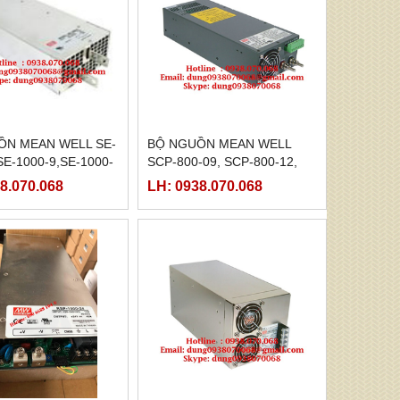
ỒN MEAN WELL SE-
BỘ NGUỒN MEAN WELL
SE-1000-9,SE-1000-
SCP-800-09, SCP-800-12,
000-15, SE-1000-
SCP-800-15, SCP-800-18,
8.070.068
LH: 0938.070.068
000-48
SCP-800-24,SCP-800-36