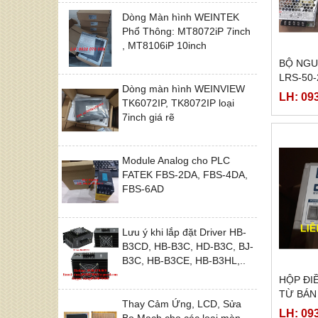
Dòng Màn hình WEINTEK
Phổ Thông: MT8072iP 7inch
, MT8106iP 10inch
BỘ NGU
LRS-50-
Dòng màn hình WEINVIEW
LH: 09
TK6072IP, TK8072IP loại
7inch giá rẽ
Module Analog cho PLC
FATEK FBS-2DA, FBS-4DA,
FBS-6AD
Lưu ý khi lắp đặt Driver HB-
B3CD, HB-B3C, HD-B3C, BJ-
B3C, HB-B3CE, HB-B3HL,..
HỘP ĐI
TỪ BÁN
Thay Cảm Ứng, LCD, Sửa
LH: 09
Bo Mạch cho các loại màn