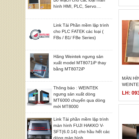
hình HMI, PLC, Servo....
Link Tải Phần mềm lập trình
cho PLC FATEK các loại (
FBs / B1/ FBe Series)
Hãng Weintek ngưng sản
xuất model MT8071iP thay
bằng MT8072iP
MÀN HÌ
WEINTE
Thông báo : WEINTEK
LH: 09
ngưng sản xuất dòng
MT6000 chuyển qua dòng
mới MT8000
Link Tải phần mềm lập trình
màn hình FUJI HAKKO V-
SFT(6.0.14) cho hầu hết các
dòng màn hình