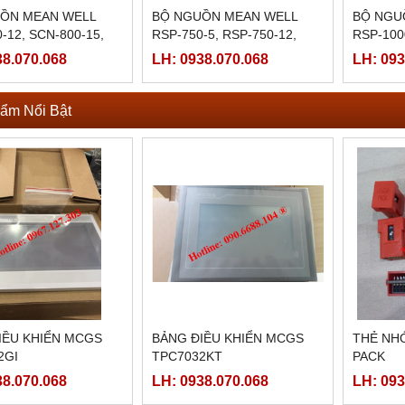
ỒN MEAN WELL
BỘ NGUỒN MEAN WELL
BỘ NGU
-12, SCN-800-15,
RSP-750-5, RSP-750-12,
RSP-100
-24,SCN-800-
RSP-750-15, RSP-750-
RSP-100
38.070.068
LH: 0938.070.068
LH: 093
800-48.
24,RSP-750-27, RSP-750-48
RSP-100
ẩm Nổi Bật
IỀU KHIỂN MCGS
BẢNG ĐIỀU KHIỂN MCGS
THẺ NHỚ
2GI
TPC7032KT
PACK
38.070.068
LH: 0938.070.068
LH: 093