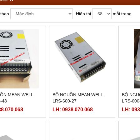
 theo
Hiển thị
mỗi trang
ỒN MEAN WELL
BỘ NGUỒN MEAN WELL
BỘ NGU
-48
LRS-600-27
LRS-600
38.070.068
LH: 0938.070.068
LH: 093