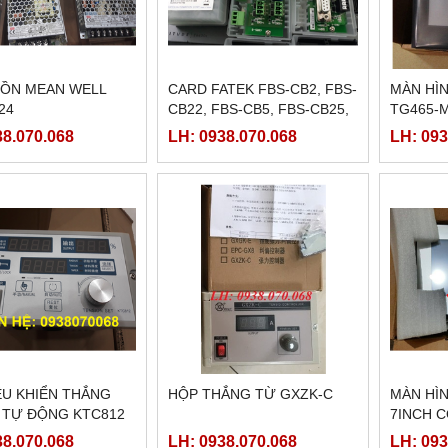
ỒN MEAN WELL
CARD FATEK FBS-CB2, FBS-
MÀN HÌ
24
CB22, FBS-CB5, FBS-CB25,
TG465-M
FBS-CB55
TG465-
38.070.068
LH: 0938.070.068
LH: 093
ỀU KHIỂN THẮNG
HỘP THẮNG TỪ GXZK-C
MÀN HÌN
 TỰ ĐỘNG KTC812
7INCH 
38.070.068
LH: 0938.070.068
LH: 093