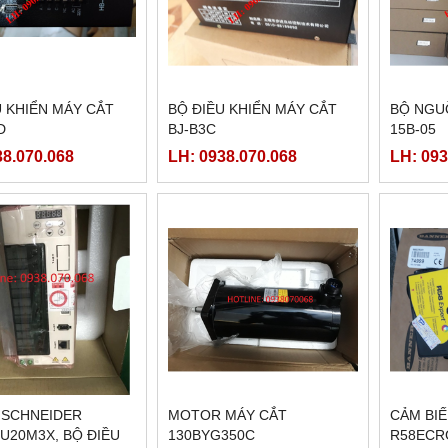
U KHIỂN MÁY CẮT
BỘ ĐIỀU KHIỂN MÁY CẮT
BỘ NGU
D
BJ-B3C
15B-05
38.070.068
LH: 0938.070.068
LH: 093
 SCHNEIDER
MOTOR MÁY CẮT
CẢM BI
U20M3X, BỘ ĐIỀU
130BYG350C
R58ECRG