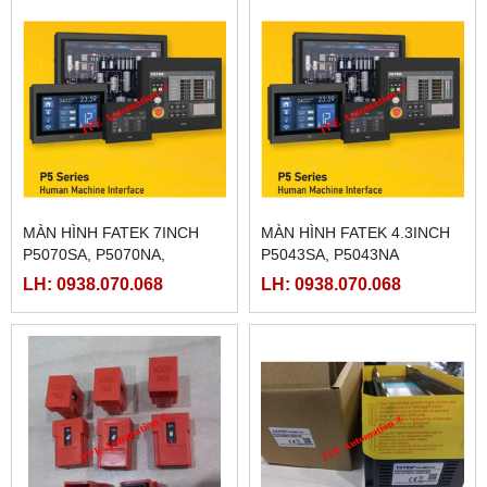
MÀN HÌNH FATEK 7INCH
MÀN HÌNH FATEK 4.3INCH
P5070SA, P5070NA,
P5043SA, P5043NA
P5070ZA
LH: 0938.070.068
LH: 0938.070.068