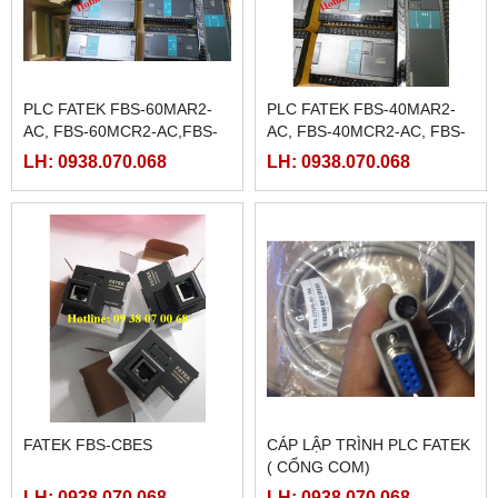
PLC FATEK FBS-60MAR2-
PLC FATEK FBS-40MAR2-
AC, FBS-60MCR2-AC,FBS-
AC, FBS-40MCR2-AC, FBS-
60MAT2-AC, FBS-60MCT2-
40MCRT-AC, FBS-40MART-
LH: 0938.070.068
LH: 0938.070.068
AC,
AC
FATEK FBS-CBES
CÁP LẬP TRÌNH PLC FATEK
( CỔNG COM)
LH: 0938.070.068
LH: 0938.070.068