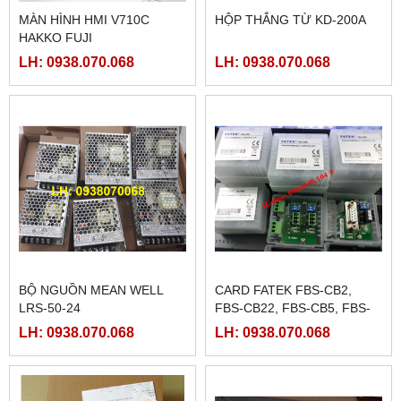
MÀN HÌNH HMI V710C
HỘP THẮNG TỪ KD-200A
HAKKO FUJI
LH: 0938.070.068
LH: 0938.070.068
BỘ NGUỒN MEAN WELL
CARD FATEK FBS-CB2,
LRS-50-24
FBS-CB22, FBS-CB5, FBS-
CB25, FBS-CB55
LH: 0938.070.068
LH: 0938.070.068