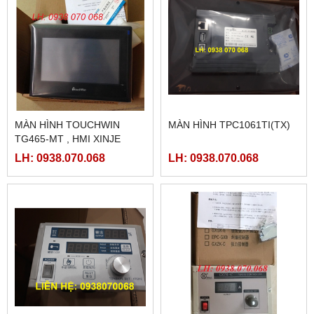
MÀN HÌNH TOUCHWIN
MÀN HÌNH TPC1061TI(TX)
TG465-MT , HMI XINJE
TG465-MT
LH: 0938.070.068
LH: 0938.070.068