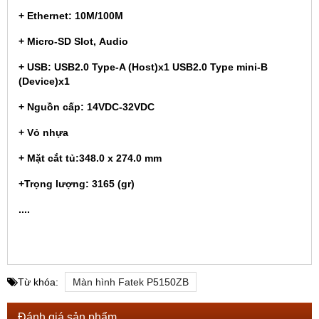
+ Ethernet: 10M/100M
+ Micro-SD Slot, Audio
+ USB: USB2.0 Type-A (Host)x1 USB2.0 Type mini-B
(Device)x1
+ Nguồn cấp: 14VDC-32VDC
+ Vỏ nhựa
+ Mặt cắt tủ:348.0 x 274.0 mm
+Trọng lượng: 3165 (gr)
....
Từ khóa:
Màn hình Fatek P5150ZB
Đánh giá sản phẩm