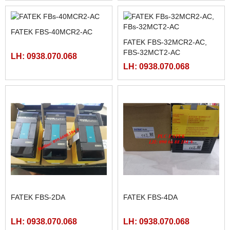
AC, FBS-60MCR2-AC,FBS-
AC, FBS-40MCR2-AC, FBS-
60MAT2-AC, FBS-60MCT2-
40MCRT-AC, FBS-40MART-
LH: 0938.070.068
LH: 0938.070.068
AC,
AC
MÀN HÌNH SAMKOON SK-
MCGSTPC TPC1162HII
102HE
LH: 0938.070.068
LH: 0938.070.068
MÀN HÌNH HMIGXU3512 -
MÀN HÌNH FUJI HAKKO
7INCH CÓ ETHRNET
V708CD
LH: 0938.070.068
LH: 0938.070.068
MÀN HÌNH HITECH
FATEK FBS-24MAR2-AC
PWS5610T-S
LH: 0938.070.068
LH: 0938.070.068