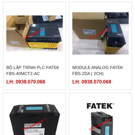
BỘ LẬP TRÌNH PLC FATEK
MODULE ANALOG FATEK
FBS-40MCT2-AC
FBS-2DA ( 2CH)
LH: 0938.070.068
LH: 0938.070.068