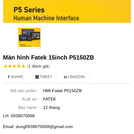
Màn hình Fatek 15inch P5150ZB
(
1
đánh giá
)
SHARE
TWEET
LINKEDIN
Mã sản phẩm :
HMI Fatek P5150ZB
Xuất xứ :
FATEK
Bảo hành :
12 tháng
LH: 0938070068
Email: dung0938070068@gmail.com