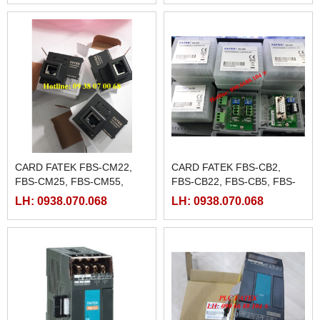
CARD FATEK FBS-CM22,
CARD FATEK FBS-CB2,
FBS-CM25, FBS-CM55,
FBS-CB22, FBS-CB5, FBS-
FBS-CM25E,FBS-CM55E,
CB25, FBS-CB55
LH: 0938.070.068
LH: 0938.070.068
FBS-CBE, FBS-CBEH, FBS-
CBES