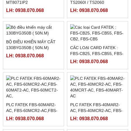
DRIVER SCHNEIDER
MOTOR MÁY CẮT
LXM23DU20M3X, BỘ ĐIỀU
130BYG350C
KHIỂN SERVO
LH: 0938.070.068
LH: 0938.070.068
LXM23DU20M3X
CẢM BIẾN QUANG
NGUỒN CHÍNH HÃNG
R58ECRGB1 ( R58 EXPERT
MEAN WELL LRS-350-5,
BANNER)
LRS-350-12, LRS-350-24,
LH: 0938.070.068
LH: 0938.070.068
LRS-350-36, LRS-350-27,
LRS-350-48