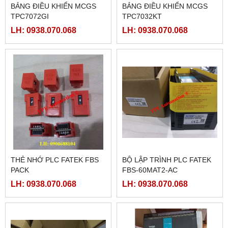
BẢNG ĐIỀU KHIỂN MCGS
BẢNG ĐIỀU KHIỂN MCGS
TPC7072GI
TPC7032KT
LH: 0938.070.068
LH: 0938.070.068
THẺ NHỚ PLC FATEK FBS
BỘ LẬP TRÌNH PLC FATEK
PACK
FBS-60MAT2-AC
LH: 0938.070.068
LH: 0938.070.068