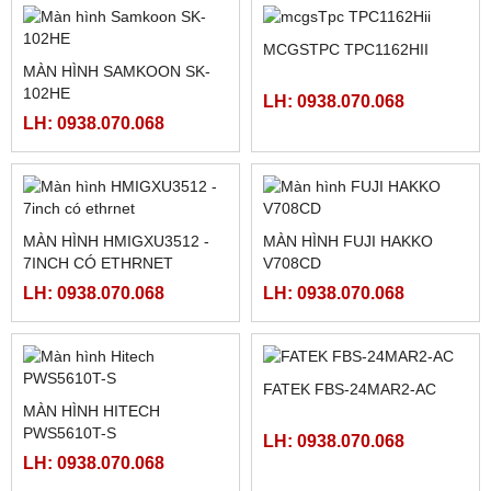
MÀN HÌNH WEINTEK
MÀN HÌNH HAKKO FUJI
MT8071IP2
TS2060I / TS2060
LH: 0938.070.068
LH: 0938.070.068
BỘ ĐIỀU KHIỂN MÁY CẮT
CÁC LOẠI CARD FATEK :
130BYG350B ( 50N.M)
FBS-CB25, FBS-CB55, FBS-
CB2, FBS-CB5
LH: 0938.070.068
LH: 0938.070.068
PLC FATEK FBS-60MAR2-
PLC FATEK FBS-40MAR2-