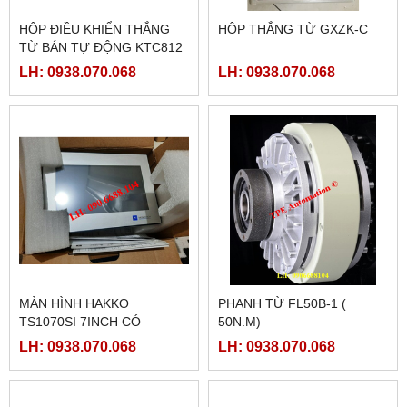
HỘP ĐIỀU KHIỂN THẮNG
HỘP THẮNG TỪ GXZK-C
TỪ BÁN TỰ ĐỘNG KTC812
LH: 0938.070.068
LH: 0938.070.068
MÀN HÌNH HAKKO
PHANH TỪ FL50B-1 (
TS1070SI 7INCH CÓ
50N.M)
ETHERNET
LH: 0938.070.068
LH: 0938.070.068