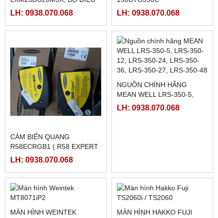
BỘ NGUỒN MEAN WELL
RƠ LE BÁN DẪN KYOTTO
SD-15B-05
KD40C40AX
LH: 0938.070.068
LH: 0938.070.068