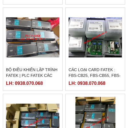
BỘ ĐIỀU KHIỂN LẬP TRÌNH
CÁC LOẠI CARD FATEK :
FATEK | PLC FATEK CÁC
FBS-CB25, FBS-CB55, FBS-
LOẠI
CB2, FBS-CB5
LH: 0938.070.068
LH: 0938.070.068