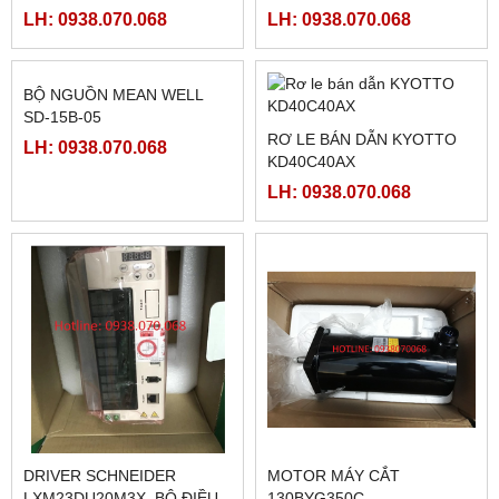
MÀN HÌNH PROFACE
HMI WEINTEK MT8072IP ,
PFXGP4402WADW 7INCH
7INCH ETHERNET
LH: 0938.070.068
LH: 0938.070.068
BỘ ĐIỀU KHIỂN MÁY CẮT
BỘ ĐIỀU KHIỂN MÁY CẮT
HB-B3CD
BJ-B3C
LH: 0938.070.068
LH: 0938.070.068