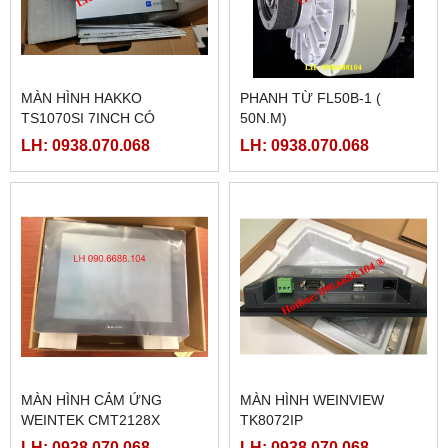
MÀN HÌNH HAKKO
PHANH TỪ FL50B-1 (
TS1070SI 7INCH CÓ
50N.M)
ETHERNET
LH: 0938.070.068
LH: 0938.070.068
MÀN HÌNH CẢM ỨNG
MÀN HÌNH WEINVIEW
WEINTEK CMT2128X
TK8072IP
LH: 0938.070.068
LH: 0938.070.068