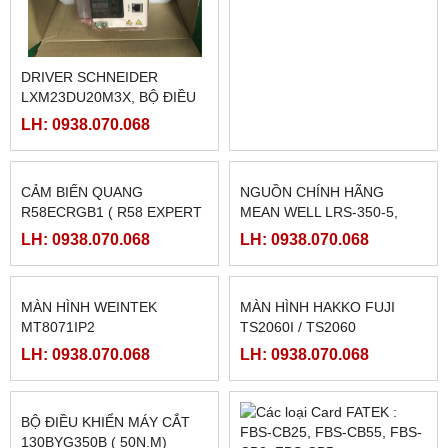
LH: 0938.070.068
LH: 0938.070.068
DRIVER SCHNEIDER
MOTOR MÁY CẮT
LXM23DU20M3X, BỘ ĐIỀU
130BYG350C
KHIỂN SERVO
LH: 0938.070.068
LH: 0938.070.068
LXM23DU20M3X