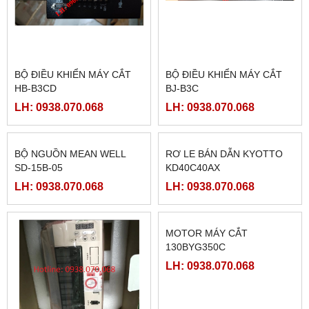
BỘ ĐIỀU KHIỂN MÁY CẮT
BỘ ĐIỀU KHIỂN MÁY CẮT
HB-B3CD
BJ-B3C
LH: 0938.070.068
LH: 0938.070.068
BỘ NGUỒN MEAN WELL
RƠ LE BÁN DẪN KYOTTO
SD-15B-05
KD40C40AX