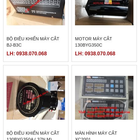
BỘ ĐIỀU KHIỂN MÁY CẮT
MOTOR MÁY CẮT
BJ-B3C
130BYG350C
LH: 0938.070.068
LH: 0938.070.068
BỘ ĐIỀU KHIỂN MÁY CẮT
MÀN HÌNH MÁY CẮT
130BYG350A ( 37N.M)
XC2001