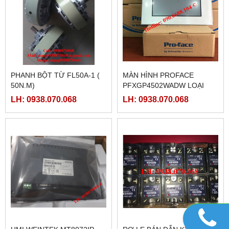
BANNER R58 EXPERT,
LI HỢP, THẮNG TỪ 2.5K,
R58ECRGB
5K, 10K, 20K, 40K
LH: 0938.070.068
LH: 0938.070.068
Sản phẩm Hot
FATEK FBS-B4AD
MÀN HÌNH TK8072IP
LH: 0938.070.068
LH: 0938.070.068