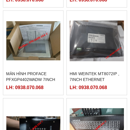
MÀN HÌNH PROFACE
HMI WEINTEK MT8072IP ,
PFXGP4402WADW 7INCH
7INCH ETHERNET
LH: 0938.070.068
LH: 0938.070.068