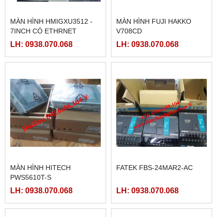
PLC FATEK FBS-60MAR2-
PLC FATEK FBS-40MAR2-
AC, FBS-60MCR2-AC,FBS-
AC, FBS-40MCR2-AC, FBS-
60MAT2-AC, FBS-60MCT2-
40MCRT-AC, FBS-40MART-
LH: 0938.070.068
LH: 0938.070.068
AC,
AC
MÀN HÌNH SAMKOON SK-
MCGSTPC TPC1162HII