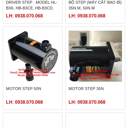
DRIVER STEP , MODEL HL-
BỘ STEP (MÁY CẮT BAO BÌ)
BX6, HB-B3CE, HB-B3CD,
35N.M, 50N.M
NJ-B3C
LH: 0938.070.068
LH: 0938.070.068
MOTOR STEP 50N
MOTOR STEP 35N
LH: 0938.070.068
LH: 0938.070.068