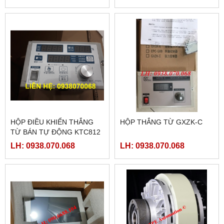
HỘP ĐIỀU KHIỂN THẮNG
HỘP THẮNG TỪ GXZK-C
TỪ BÁN TỰ ĐỘNG KTC812
LH: 0938.070.068
LH: 0938.070.068