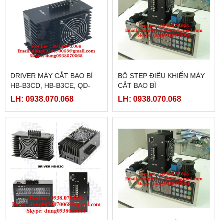
DRIVER MÁY CẮT BAO BÌ
BỘ STEP ĐIỀU KHIỂN MÁY
HB-B3CD, HB-B3CE, QD-
CẮT BAO BÌ
B3C, HB-B3C, BJ-B3C, HD-
LH: 0938.070.068
LH: 0938.070.068
B3E, HD-B3C