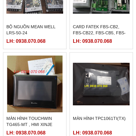
BỘ NGUỒN MEAN WELL
CARD FATEK FBS-CB2,
LRS-50-24
FBS-CB22, FBS-CB5, FBS-
CB25, FBS-CB55
LH: 0938.070.068
LH: 0938.070.068
MÀN HÌNH TOUCHWIN
MÀN HÌNH TPC1061TI(TX)
TG465-MT , HMI XINJE
TG465-MT
LH: 0938.070.068
LH: 0938.070.068