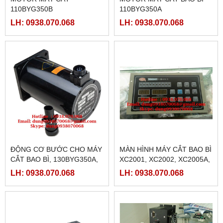
110BYG350B
110BYG350A
LH: 0938.070.068
LH: 0938.070.068
ĐỘNG CƠ BƯỚC CHO MÁY
MÀN HÌNH MÁY CẮT BAO BÌ
CẮT BAO BÌ, 130BYG350A,
XC2001, XC2002, XC2005A,
130BYG350B, STEPPING
XC2005B, XC2006A,
LH: 0938.070.068
LH: 0938.070.068
MOTOR
XC2006D, BJ-2003A