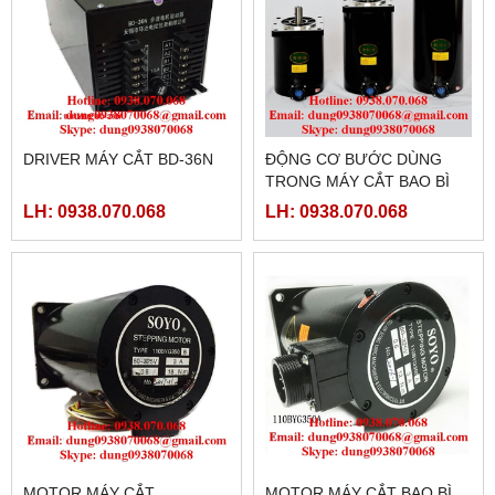
DRIVER MÁY CẮT BD-36N
ĐỘNG CƠ BƯỚC DÙNG
TRONG MÁY CẮT BAO BÌ
25N.M, 35N.M, 37N.M, 50N
LH: 0938.070.068
LH: 0938.070.068
MOTOR MÁY CẮT
MOTOR MÁY CẮT BAO BÌ