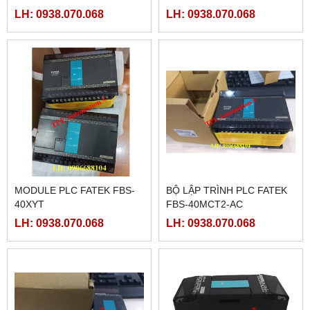
LH: 0938.070.068
LH: 0938.070.068
MODULE PLC FATEK FBS-
BỘ LẬP TRÌNH PLC FATEK
40XYT
FBS-40MCT2-AC
LH: 0938.070.068
LH: 0938.070.068