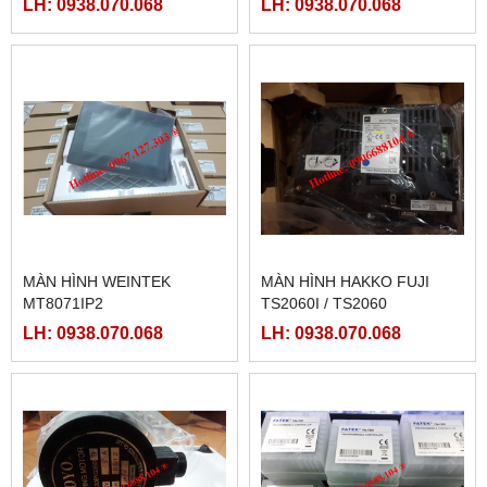
LH: 0938.070.068
LH: 0938.070.068
LRS-350-36, LRS-350-27,
LRS-350-48
MÀN HÌNH WEINTEK
MÀN HÌNH HAKKO FUJI
MT8071IP2
TS2060I / TS2060
LH: 0938.070.068
LH: 0938.070.068