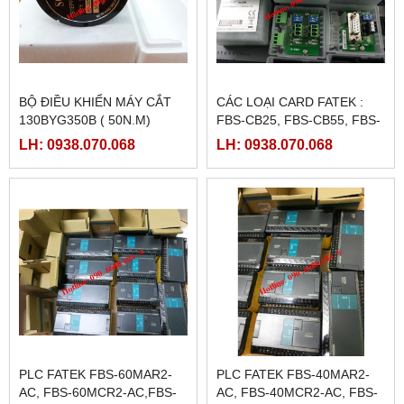
BỘ ĐIỀU KHIỂN MÁY CẮT
CÁC LOẠI CARD FATEK :
130BYG350B ( 50N.M)
FBS-CB25, FBS-CB55, FBS-
CB2, FBS-CB5
LH: 0938.070.068
LH: 0938.070.068
PLC FATEK FBS-60MAR2-
PLC FATEK FBS-40MAR2-
AC, FBS-60MCR2-AC,FBS-
AC, FBS-40MCR2-AC, FBS-