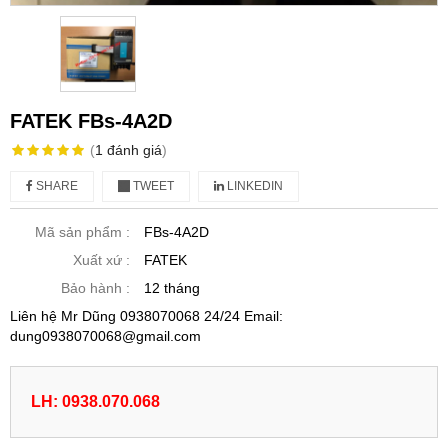
FATEK FBs-4A2D
(
1
đánh giá
)
SHARE
TWEET
LINKEDIN
Mã sản phẩm :
FBs-4A2D
Xuất xứ :
FATEK
Bảo hành :
12 tháng
Liên hệ Mr Dũng 0938070068 24/24 Email:
dung0938070068@gmail.com
LH: 0938.070.068