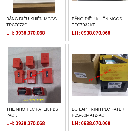
BẢNG ĐIỀU KHIỂN MCGS
BẢNG ĐIỀU KHIỂN MCGS
TPC7072GI
TPC7032KT
LH: 0938.070.068
LH: 0938.070.068
THẺ NHỚ PLC FATEK FBS
BỘ LẬP TRÌNH PLC FATEK
PACK
FBS-60MAT2-AC
LH: 0938.070.068
LH: 0938.070.068