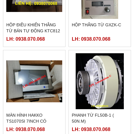
HỘP ĐIỀU KHIỂN THẮNG
HỘP THẮNG TỪ GXZK-C
TỪ BÁN TỰ ĐỘNG KTC812
LH: 0938.070.068
LH: 0938.070.068
MÀN HÌNH HAKKO
PHANH TỪ FL50B-1 (
TS1070SI 7INCH CÓ
50N.M)
ETHERNET
LH: 0938.070.068
LH: 0938.070.068