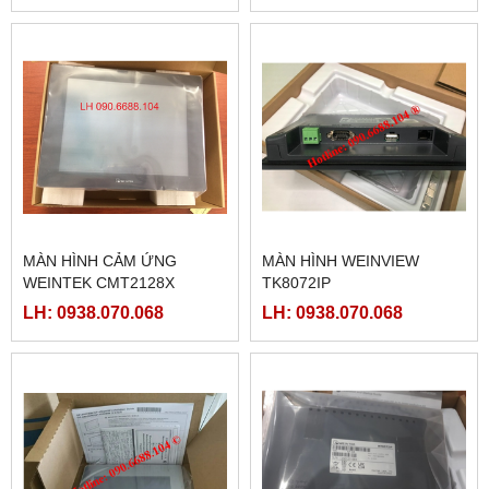
MÀN HÌNH CẢM ỨNG
MÀN HÌNH WEINVIEW
WEINTEK CMT2128X
TK8072IP
LH: 0938.070.068
LH: 0938.070.068