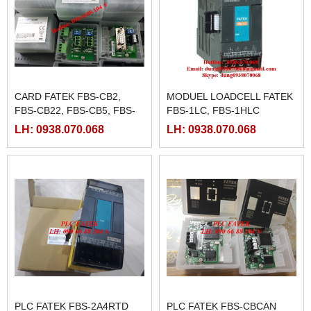
CARD FATEK FBS-CB2,
MODUEL LOADCELL FATEK
FBS-CB22, FBS-CB5, FBS-
FBS-1LC, FBS-1HLC
CB25, FBS-CB55
LH: 0938.070.068
LH: 0938.070.068
PLC FATEK FBS-2A4RTD
PLC FATEK FBS-CBCAN