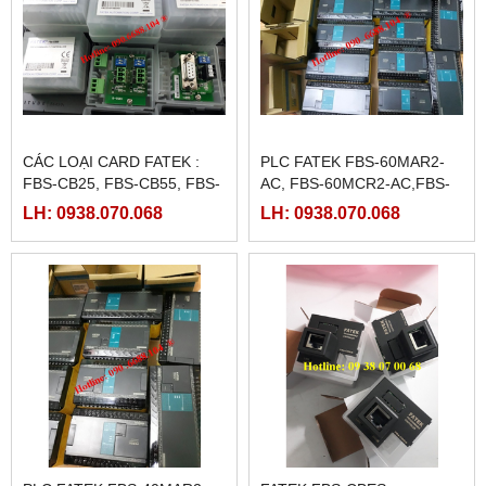
CÁC LOẠI CARD FATEK :
PLC FATEK FBS-60MAR2-
FBS-CB25, FBS-CB55, FBS-
AC, FBS-60MCR2-AC,FBS-
CB2, FBS-CB5
60MAT2-AC, FBS-60MCT2-
LH: 0938.070.068
LH: 0938.070.068
AC,