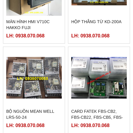
MÀN HÌNH HMI V710C
HỘP THẮNG TỪ KD-200A
HAKKO FUJI
LH: 0938.070.068
LH: 0938.070.068
BỘ NGUỒN MEAN WELL
CARD FATEK FBS-CB2,
LRS-50-24
FBS-CB22, FBS-CB5, FBS-
CB25, FBS-CB55
LH: 0938.070.068
LH: 0938.070.068