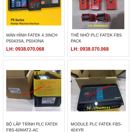
MÀN HÌNH FATEK 4.3INCH
THẺ NHỚ PLC FATEK FBS
P5043SA, P5043NA
PACK
LH: 0938.070.068
LH: 0938.070.068
BỘ LẬP TRÌNH PLC FATEK
MODULE PLC FATEK FBS-
FBS-60MAT2-AC
40XYR