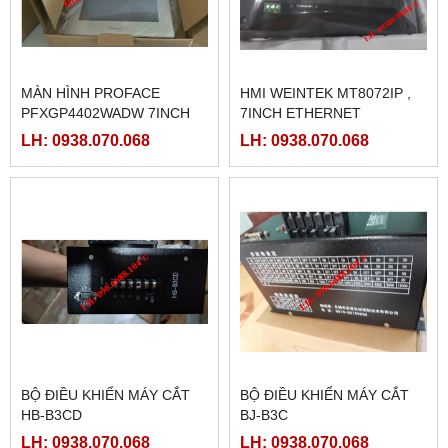
MÀN HÌNH PROFACE
HMI WEINTEK MT8072IP ,
PFXGP4402WADW 7INCH
7INCH ETHERNET
LH: 0938.070.068
LH: 0938.070.068
BỘ ĐIỀU KHIỂN MÁY CẮT
BỘ ĐIỀU KHIỂN MÁY CẮT
HB-B3CD
BJ-B3C
LH: 0938.070.068
LH: 0938.070.068