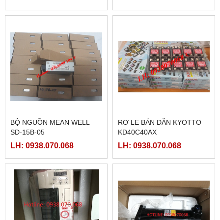
BỘ NGUỒN MEAN WELL
RƠ LE BÁN DẪN KYOTTO
SD-15B-05
KD40C40AX
LH: 0938.070.068
LH: 0938.070.068