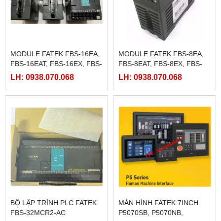
MODULE FATEK FBS-16EA,
MODULE FATEK FBS-8EA,
FBS-16EAT, FBS-16EX, FBS-
FBS-8EAT, FBS-8EX, FBS-
16EY, FBS-16EYT
8EY, FBS-8EYT
LH: 0938.070.068
LH: 0938.070.068
BỘ LẬP TRÌNH PLC FATEK
MÀN HÌNH FATEK 7INCH
FBS-32MCR2-AC
P5070SB, P5070NB,