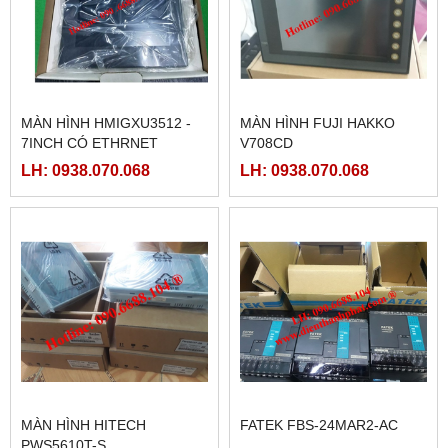
MÀN HÌNH HMIGXU3512 -
MÀN HÌNH FUJI HAKKO
7INCH CÓ ETHRNET
V708CD
LH: 0938.070.068
LH: 0938.070.068
MÀN HÌNH HITECH
FATEK FBS-24MAR2-AC
PWS5610T-S