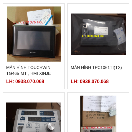
MÀN HÌNH TOUCHWIN
MÀN HÌNH TPC1061TI(TX)
TG465-MT , HMI XINJE
TG465-MT
LH: 0938.070.068
LH: 0938.070.068