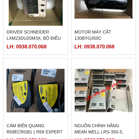
DRIVER SCHNEIDER
MOTOR MÁY CẮT
LXM23DU20M3X, BỘ ĐIỀU
130BYG350C
KHIỂN SERVO
LH: 0938.070.068
LH: 0938.070.068
LXM23DU20M3X
CẢM BIẾN QUANG
NGUỒN CHÍNH HÃNG
R58ECRGB1 ( R58 EXPERT
MEAN WELL LRS-350-5,
BANNER)
LRS-350-12, LRS-350-24,