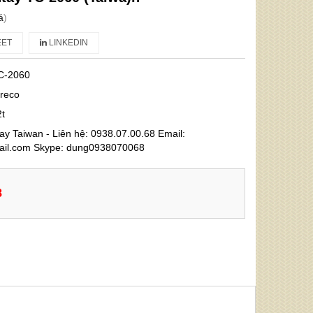
á
)
ET
LINKEDIN
C-2060
ireco
2t
ay Taiwan - Liên hệ: 0938.07.00.68 Email:
l.com Skype: dung0938070068
8