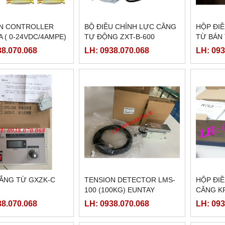
N CONTROLLER
BỘ ĐIỀU CHỈNH LỰC CĂNG
HỘP ĐI
 ( 0-24VDC/4AMPE)
TỰ ĐỘNG ZXT-B-600
TỪ BÁN
38.070.068
LH: 0938.070.068
LH: 093
ẮNG TỪ GXZK-C
TENSION DETECTOR LMS-
HỘP ĐIỀ
100 (100KG) EUNTAY
CĂNG K
38.070.068
LH: 0938.070.068
LH: 093