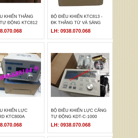
ỀU KHIỂN THẮNG
BỘ ĐIỀU KHIỂN KTC813 -
 TỰ ĐỘNG KTC812
ĐK THẮNG TỪ VÀ SÀNG
BIÊN
8.070.068
LH: 0938.070.068
U KHIỂN LỰC
BỘ ĐIỀU KHIỂN LỰC CĂNG
RD KTC800A
TỰ ĐỘNG KDT-C-1000
8.070.068
LH: 0938.070.068