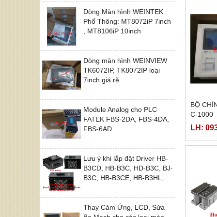
Dòng Màn hình WEINTEK
Phổ Thông: MT8072iP 7inch
, MT8106iP 10inch
Dòng màn hình WEINVIEW
TK6072IP, TK8072IP loại
7inch giá rẽ
BỘ CHỈ
Module Analog cho PLC
C-1000
FATEK FBS-2DA, FBS-4DA,
LH: 09
FBS-6AD
Lưu ý khi lắp đặt Driver HB-
B3CD, HB-B3C, HD-B3C, BJ-
B3C, HB-B3CE, HB-B3HL,..
Thay Cảm Ứng, LCD, Sửa
Bo Mạch cho các loại màn