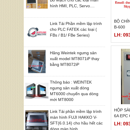
hình HMI, PLC, Servo....
BỘ CHỈ
Link Tải Phần mềm lập trình
B-600
cho PLC FATEK các loại (
LH: 09
FBs / B1/ FBe Series)
Hãng Weintek ngưng sản
xuất model MT8071iP thay
bằng MT8072iP
Thông báo : WEINTEK
ngưng sản xuất dòng
MT6000 chuyển qua dòng
mới MT8000
HỘP SA
Link Tải phần mềm lập trình
6A EPC
màn hình FUJI HAKKO V-
SFT(6.0.14) cho hầu hết các
LH: 09
dòng màn hình