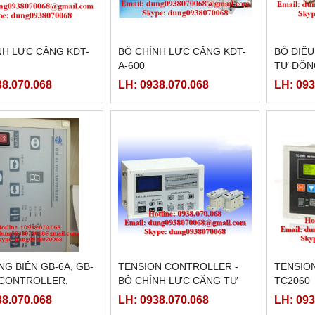
NH LỰC CĂNG KDT-
BỘ CHỈNH LỰC CĂNG KDT-
BỘ ĐIỀ
A-600
TỰ ĐỘN
38.070.068
LH: 0938.070.068
LH: 093
̀NG BIÊN GB-6A, GB-
TENSION CONTROLLER -
TENSIO
 CONTROLLER,
BỘ CHỈNH LỰC CĂNG TỰ
TC2060
ĐỘNG
38.070.068
LH: 0938.070.068
LH: 093