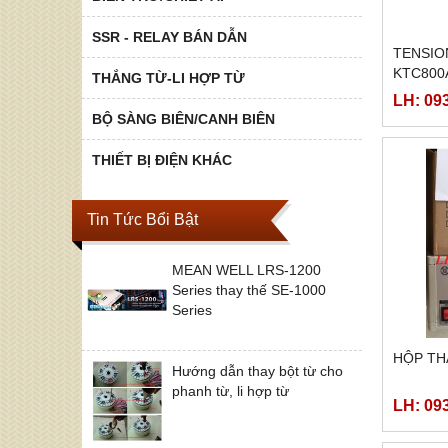
SSR - RELAY BÁN DẪN
TENSIO
KTC800A
THẮNG TỪ-LI HỢP TỪ
LH: 09
BỘ SÀNG BIÊN/CANH BIÊN
THIẾT BỊ ĐIỆN KHÁC
Tin Tức Bổi Bật
MEAN WELL LRS-1200
Series thay thế SE-1000
Series
HỘP TH
Hướng dẫn thay bột từ cho
phanh từ, li hợp từ
LH: 09