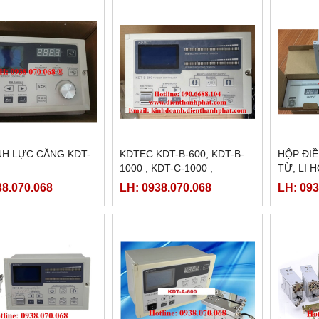
NH LỰC CĂNG KDT-
KDTEC KDT-B-600, KDT-B-
HỘP ĐI
1000 , KDT-C-1000 ,
TỪ, LI 
TENSION CONTROLLER ,
KD200A
38.070.068
LH: 0938.070.068
LH: 093
CHỈNH LỰC CĂNG TỰ
ĐỘNG