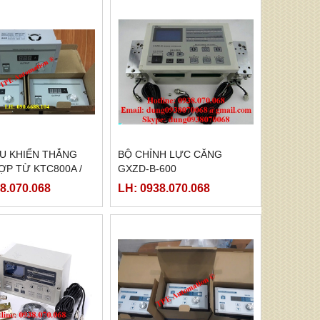
ỀU KHIỂN THẮNG
BỘ CHỈNH LỰC CĂNG
HỢP TỪ KTC800A /
GXZD-B-600
8.070.068
LH: 0938.070.068