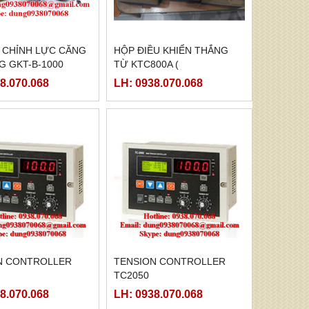
U CHỈNH LỰC CĂNG
HỘP ĐIỀU KHIỂN THẮNG
G GKT-B-1000
TỪ KTC800A (
24VDC/4AMPE)
8.070.068
LH: 0938.070.068
N CONTROLLER
TENSION CONTROLLER
TC2050
8.070.068
LH: 0938.070.068