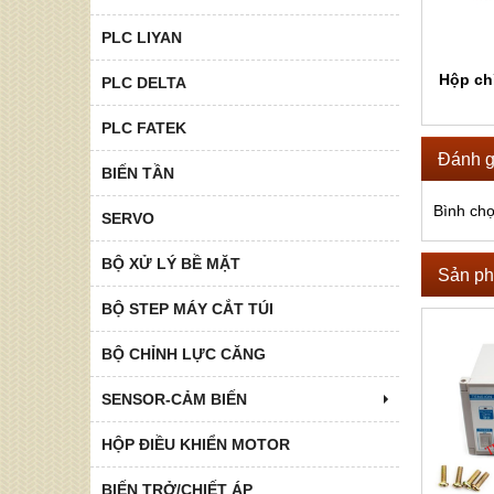
PLC LIYAN
Hộp ch
PLC DELTA
PLC FATEK
Đánh g
BIẾN TẦN
Bình ch
SERVO
BỘ XỬ LÝ BỀ MẶT
Sản ph
BỘ STEP MÁY CẮT TÚI
BỘ CHỈNH LỰC CĂNG
SENSOR-CẢM BIẾN
HỘP ĐIỀU KHIỂN MOTOR
BIẾN TRỞ/CHIẾT ÁP