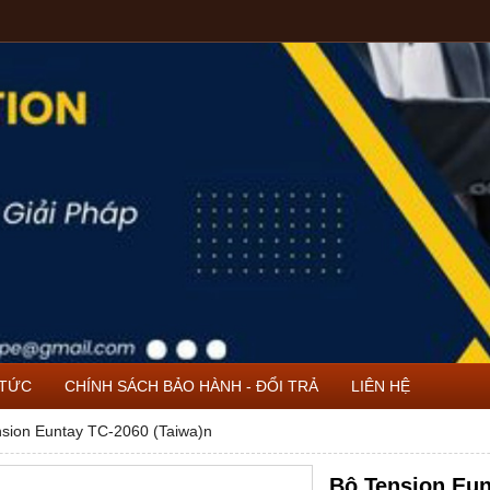
 TỨC
CHÍNH SÁCH BẢO HÀNH - ĐỔI TRẢ
LIÊN HỆ
sion Euntay TC-2060 (Taiwa)n
Bộ Tension Eun