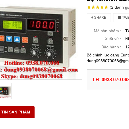
(
2
đánh gi
SHARE
TWE
Mã sản phẩm :
T
Xuất xứ :
N
Bảo hành :
1
Bộ chỉnh lực căng Eunt
dung0938070068@gmai
LH: 0938.070.06
 TIN SẢN PHẨM