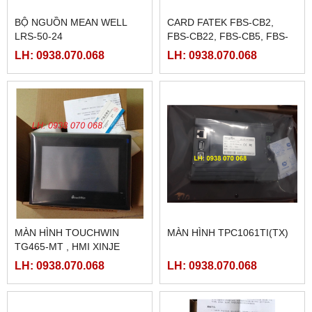
BỘ NGUỒN MEAN WELL
CARD FATEK FBS-CB2,
LRS-50-24
FBS-CB22, FBS-CB5, FBS-
CB25, FBS-CB55
LH: 0938.070.068
LH: 0938.070.068
MÀN HÌNH TOUCHWIN
MÀN HÌNH TPC1061TI(TX)
TG465-MT , HMI XINJE
TG465-MT
LH: 0938.070.068
LH: 0938.070.068