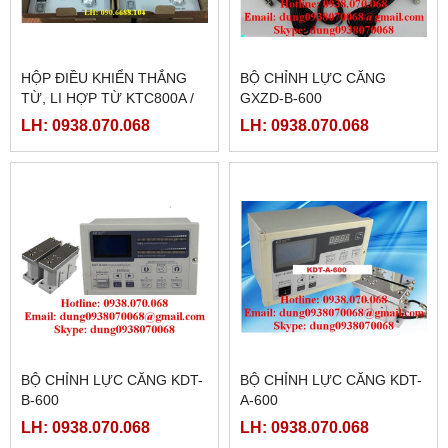
HỘP ĐIỀU KHIỂN THẮNG
BỘ CHỈNH LỰC CĂNG
TỪ, LI HỢP TỪ KTC800A /
GXZD-B-600
KD200A
LH: 0938.070.068
LH: 0938.070.068
BỘ CHỈNH LỰC CĂNG KDT-
BỘ CHỈNH LỰC CĂNG KDT-
B-600
A-600
LH: 0938.070.068
LH: 0938.070.068