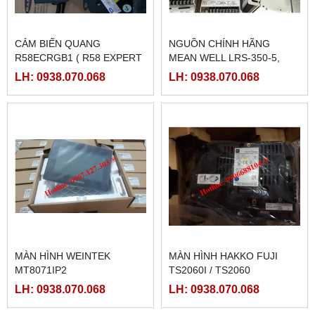
CẢM BIẾN QUANG
NGUỒN CHÍNH HÃNG
R58ECRGB1 ( R58 EXPERT
MEAN WELL LRS-350-5,
BANNER)
LRS-350-12, LRS-350-24,
LH: 0938.070.068
LH: 0938.070.068
LRS-350-36, LRS-350-27,
LRS-350-48
MÀN HÌNH WEINTEK
MÀN HÌNH HAKKO FUJI
MT8071IP2
TS2060I / TS2060
LH: 0938.070.068
LH: 0938.070.068