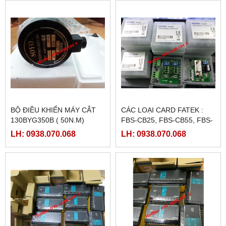
BỘ ĐIỀU KHIỂN MÁY CẮT
CÁC LOẠI CARD FATEK :
130BYG350B ( 50N.M)
FBS-CB25, FBS-CB55, FBS-
CB2, FBS-CB5
LH: 0938.070.068
LH: 0938.070.068