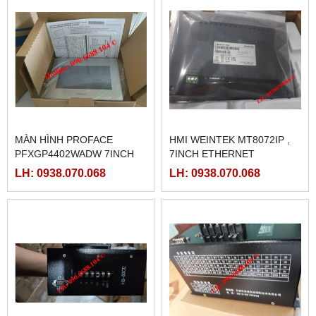
MÀN HÌNH PROFACE
HMI WEINTEK MT8072IP ,
PFXGP4402WADW 7INCH
7INCH ETHERNET
LH: 0938.070.068
LH: 0938.070.068