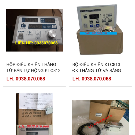
HỘP ĐIỀU KHIỂN THẮNG
BỘ ĐIỀU KHIỂN KTC813 -
TỪ BÁN TỰ ĐỘNG KTC812
ĐK THẮNG TỪ VÀ SÀNG
BIÊN
LH: 0938.070.068
LH: 0938.070.068