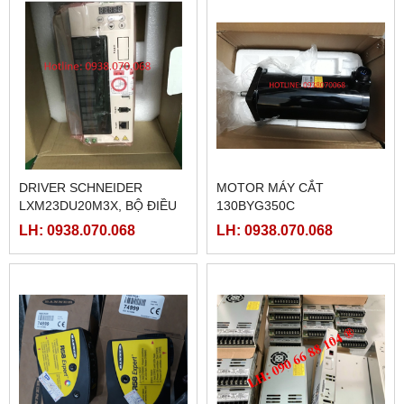
DRIVER SCHNEIDER
MOTOR MÁY CẮT
LXM23DU20M3X, BỘ ĐIỀU
130BYG350C
KHIỂN SERVO
LH: 0938.070.068
LH: 0938.070.068
LXM23DU20M3X