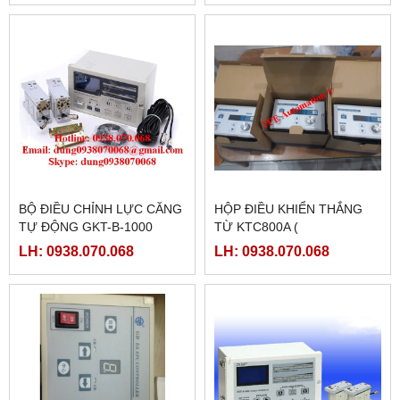
BỘ ĐIỀU CHỈNH LỰC CĂNG
HỘP ĐIỀU KHIỂN THẮNG
TỰ ĐỘNG GKT-B-1000
TỪ KTC800A (
24VDC/4AMPE)
LH: 0938.070.068
LH: 0938.070.068