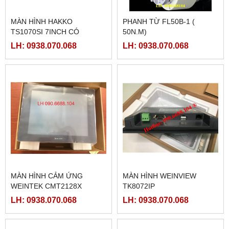
MÀN HÌNH HAKKO
PHANH TỪ FL50B-1 (
TS1070SI 7INCH CÓ
50N.M)
ETHERNET
LH: 0938.070.068
LH: 0938.070.068
MÀN HÌNH CẢM ỨNG
MÀN HÌNH WEINVIEW
WEINTEK CMT2128X
TK8072IP
LH: 0938.070.068
LH: 0938.070.068