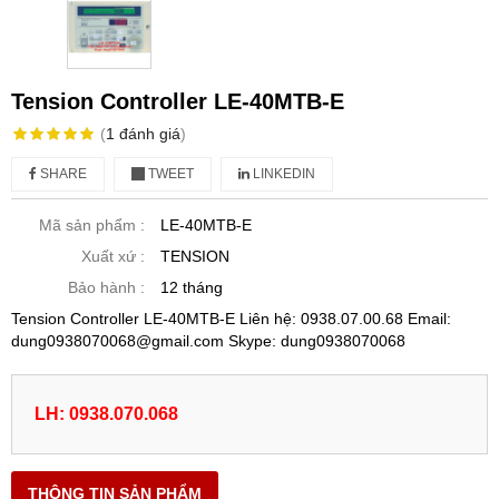
Tension Controller LE-40MTB-E
(
1
đánh giá
)
SHARE
TWEET
LINKEDIN
Mã sản phẩm :
LE-40MTB-E
Xuất xứ :
TENSION
Bảo hành :
12 tháng
Tension Controller LE-40MTB-E Liên hệ: 0938.07.00.68 Email:
dung0938070068@gmail.com Skype: dung0938070068
LH: 0938.070.068
THÔNG TIN SẢN PHẨM