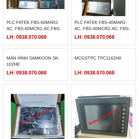
PLC FATEK FBS-60MAR2-
PLC FATEK FBS-40MAR2-
AC, FBS-60MCR2-AC,FBS-
AC, FBS-40MCR2-AC, FBS-
60MAT2-AC, FBS-60MCT2-
40MCRT-AC, FBS-40MART-
LH: 0938.070.068
LH: 0938.070.068
AC,
AC
MÀN HÌNH SAMKOON SK-
MCGSTPC TPC1162HII
102HE
LH: 0938.070.068
LH: 0938.070.068