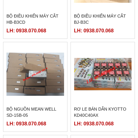
BỘ ĐIỀU KHIỂN MÁY CẮT
BỘ ĐIỀU KHIỂN MÁY CẮT
HB-B3CD
BJ-B3C
LH: 0938.070.068
LH: 0938.070.068
BỘ NGUỒN MEAN WELL
RƠ LE BÁN DẪN KYOTTO
SD-15B-05
KD40C40AX
LH: 0938.070.068
LH: 0938.070.068