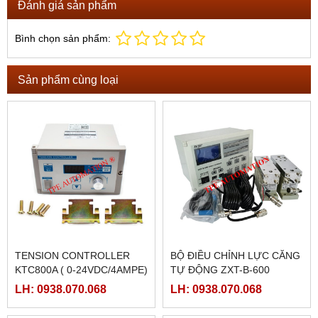
Đánh giá sản phẩm
Bình chọn sản phẩm:
Sản phẩm cùng loại
TENSION CONTROLLER
BỘ ĐIỀU CHỈNH LỰC CĂNG
KTC800A ( 0-24VDC/4AMPE)
TỰ ĐỘNG ZXT-B-600
LH: 0938.070.068
LH: 0938.070.068