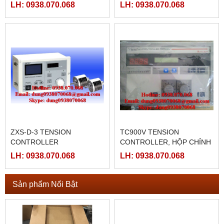
ZXTEC
ZXTEC
LH: 0938.070.068
LH: 0938.070.068
ZXS-D-3 TENSION
TC900V TENSION
CONTROLLER
CONTROLLER, HỘP CHỈNH
LỰC CĂNG TC900V
LH: 0938.070.068
LH: 0938.070.068
Sản phẩm Nổi Bật