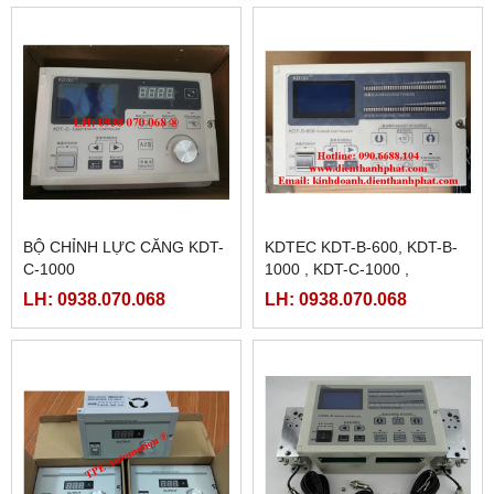
BỘ CHỈNH LỰC CĂNG KDT-
KDTEC KDT-B-600, KDT-B-
C-1000
1000 , KDT-C-1000 ,
TENSION CONTROLLER ,
LH: 0938.070.068
LH: 0938.070.068
CHỈNH LỰC CĂNG TỰ
ĐỘNG