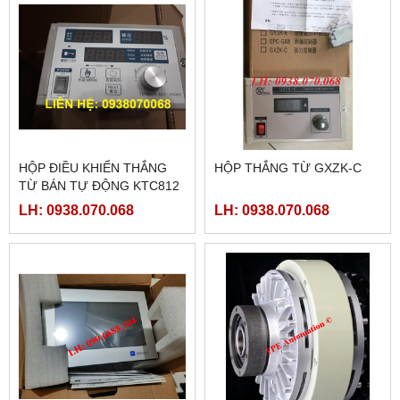
HỘP ĐIỀU KHIỂN THẮNG
HỘP THẮNG TỪ GXZK-C
TỪ BÁN TỰ ĐỘNG KTC812
LH: 0938.070.068
LH: 0938.070.068