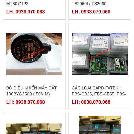
MT8071IP2
TS2060I / TS2060
LH: 0938.070.068
LH: 0938.070.068
BỘ ĐIỀU KHIỂN MÁY CẮT
CÁC LOẠI CARD FATEK :
130BYG350B ( 50N.M)
FBS-CB25, FBS-CB55, FBS-
CB2, FBS-CB5
LH: 0938.070.068
LH: 0938.070.068