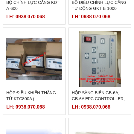
BỘ CHỈNH LỰC CĂNG KDT-
BỘ ĐIỀU CHỈNH LỰC CĂNG
A-600
TỰ ĐỘNG GKT-B-1000
LH: 0938.070.068
LH: 0938.070.068
HỘP ĐIỀU KHIỂN THẮNG
HỘP SÀNG BIÊN GB-6A,
TỪ KTC800A (
GB-6A EPC CONTROLLER,
24VDC/4AMPE)
LH: 0938.070.068
LH: 0938.070.068