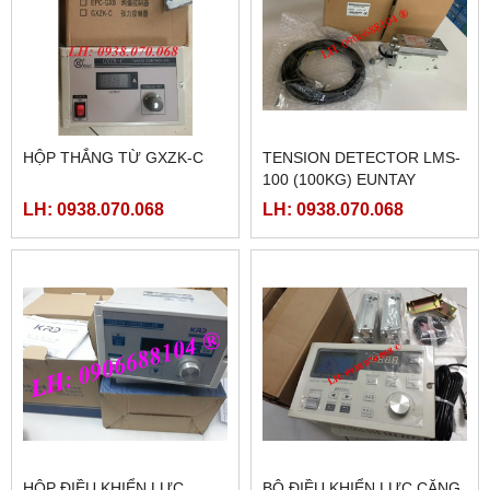
HỘP THẮNG TỪ GXZK-C
TENSION DETECTOR LMS-
100 (100KG) EUNTAY
LH: 0938.070.068
LH: 0938.070.068
HỘP ĐIỀU KHIỂN LỰC
BỘ ĐIỀU KHIỂN LỰC CĂNG