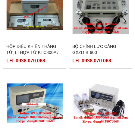
HỘP ĐIỀU KHIỂN THẮNG
BỘ CHỈNH LỰC CĂNG
TỪ, LI HỢP TỪ KTC800A /
GXZD-B-600
KD200A
LH: 0938.070.068
LH: 0938.070.068