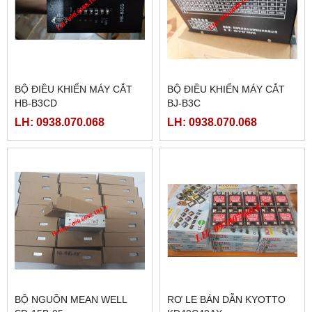
BỘ ĐIỀU KHIỂN MÁY CẮT
BỘ ĐIỀU KHIỂN MÁY CẮT
HB-B3CD
BJ-B3C
LH: 0938.070.068
LH: 0938.070.068
BỘ NGUỒN MEAN WELL
RƠ LE BÁN DẪN KYOTTO