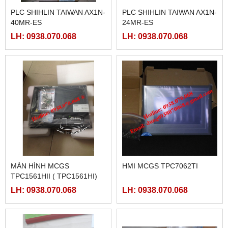
FATEK FBS-4A2D
NGUỒN MEANWELL LRS-
350-48
LH: 0938.070.068
LH: 0938.070.068