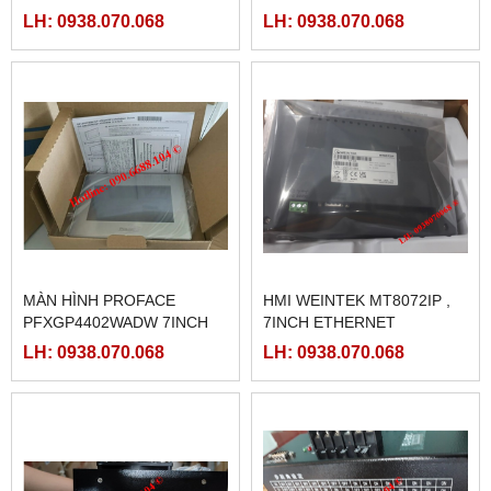
LH: 0938.070.068
LH: 0938.070.068
MÀN HÌNH PROFACE
HMI WEINTEK MT8072IP ,
PFXGP4402WADW 7INCH
7INCH ETHERNET
LH: 0938.070.068
LH: 0938.070.068