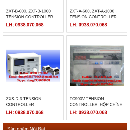
ZXT-B-600, ZXT-B-1000
ZXT-A-600, ZXT-A-1000 ,
TENSION CONTROLLER
TENSION CONTROLLER
ZXTEC
ZXTEC
LH: 0938.070.068
LH: 0938.070.068
ZXS-D-3 TENSION
TC900V TENSION
CONTROLLER
CONTROLLER, HỘP CHỈNH
LỰC CĂNG TC900V
LH: 0938.070.068
LH: 0938.070.068
Sản phẩm Nổi Bật