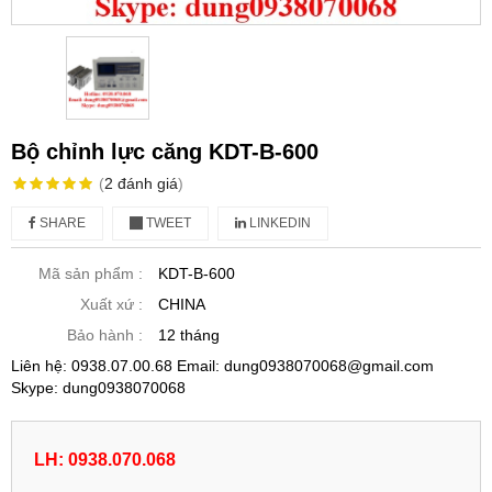
Bộ chỉnh lực căng KDT-B-600
(
2
đánh giá
)
SHARE
TWEET
LINKEDIN
Mã sản phẩm :
KDT-B-600
Xuất xứ :
CHINA
Bảo hành :
12 tháng
Liên hệ: 0938.07.00.68 Email: dung0938070068@gmail.com
Skype: dung0938070068
LH: 0938.070.068