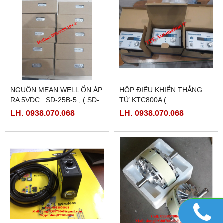
NGUỒN MEANWELL LRS-
NGUỒN MEANWELL LRS-
350-24
350-12
LH: 0938.070.068
LH: 0938.070.068
PLC SHIHLIN TAIWAN AX1N-
PLC SHIHLIN TAIWAN AX1N-
40MR-ES
24MR-ES
LH: 0938.070.068
LH: 0938.070.068