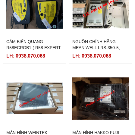
CẢM BIẾN QUANG
NGUỒN CHÍNH HÃNG
R58ECRGB1 ( R58 EXPERT
MEAN WELL LRS-350-5,
BANNER)
LRS-350-12, LRS-350-24,
LH: 0938.070.068
LH: 0938.070.068
LRS-350-36, LRS-350-27,
LRS-350-48
MÀN HÌNH WEINTEK
MÀN HÌNH HAKKO FUJI