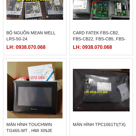
BỘ NGUỒN MEAN WELL
CARD FATEK FBS-CB2,
LRS-50-24
FBS-CB22, FBS-CB5, FBS-
CB25, FBS-CB55
LH: 0938.070.068
LH: 0938.070.068
MÀN HÌNH TOUCHWIN
MÀN HÌNH TPC1061TI(TX)
TG465-MT , HMI XINJE