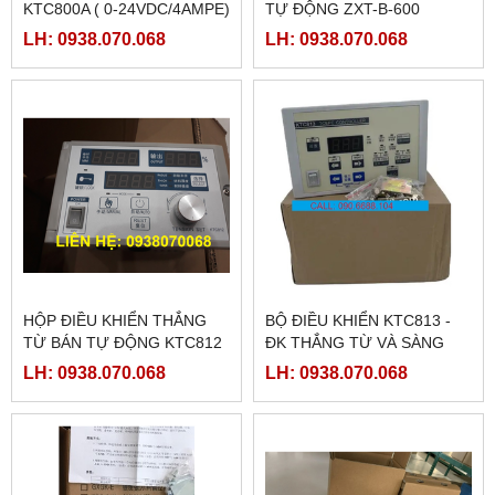
KTC800A ( 0-24VDC/4AMPE)
TỰ ĐỘNG ZXT-B-600
LH: 0938.070.068
LH: 0938.070.068
HỘP ĐIỀU KHIỂN THẮNG
BỘ ĐIỀU KHIỂN KTC813 -
TỪ BÁN TỰ ĐỘNG KTC812
ĐK THẮNG TỪ VÀ SÀNG
BIÊN
LH: 0938.070.068
LH: 0938.070.068