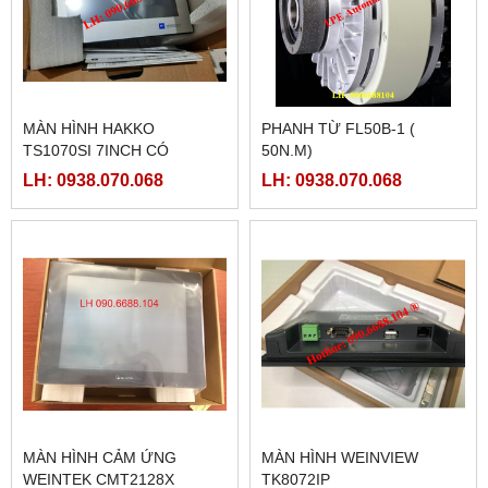
MÀN HÌNH HAKKO
PHANH TỪ FL50B-1 (
TS1070SI 7INCH CÓ
50N.M)
ETHERNET
LH: 0938.070.068
LH: 0938.070.068
MÀN HÌNH CẢM ỨNG
MÀN HÌNH WEINVIEW
WEINTEK CMT2128X
TK8072IP