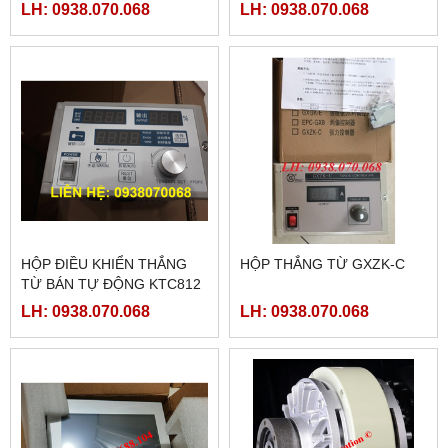
TG465-MT
LH: 0938.070.068
LH: 0938.070.068
HỘP ĐIỀU KHIỂN THẮNG
HỘP THẮNG TỪ GXZK-C
TỪ BÁN TỰ ĐỘNG KTC812
LH: 0938.070.068
LH: 0938.070.068