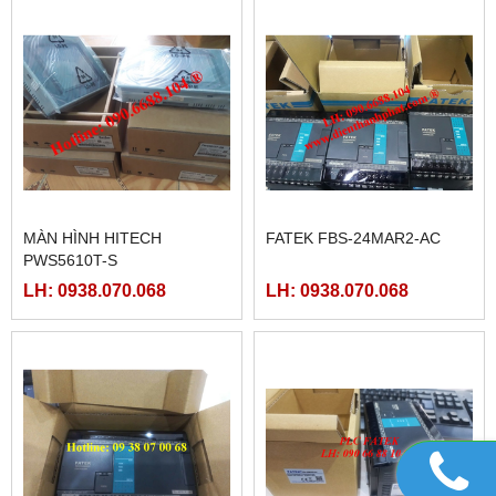
MÀN HÌNH HITECH
FATEK FBS-24MAR2-AC
PWS5610T-S
LH: 0938.070.068
LH: 0938.070.068