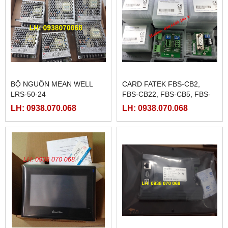
BỘ NGUỒN MEAN WELL
CARD FATEK FBS-CB2,
LRS-50-24
FBS-CB22, FBS-CB5, FBS-
CB25, FBS-CB55
LH: 0938.070.068
LH: 0938.070.068