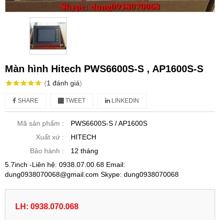
Màn hình Hitech PWS6600S-S , AP1600S-S
(
1
đánh giá
)
SHARE
TWEET
LINKEDIN
Mã sản phẩm :
PWS6600S-S / AP1600S
Xuất xứ :
HITECH
Bảo hành :
12 tháng
5.7inch -Liên hệ: 0938.07.00.68 Email:
dung0938070068@gmail.com Skype: dung0938070068
LH: 0938.070.068