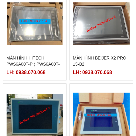
MÀN HÌNH HITECH
MÀN HÌNH BEIJER X2 PRO
PWS6A00T-P ( PWS6A00T-
15-B2
PE)
LH: 0938.070.068
LH: 0938.070.068