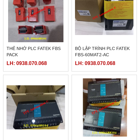
THẺ NHỚ PLC FATEK FBS
BỘ LẬP TRÌNH PLC FATEK
PACK
FBS-60MAT2-AC
LH: 0938.070.068
LH: 0938.070.068