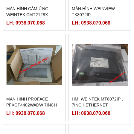
MÀN HÌNH CẢM ỨNG
MÀN HÌNH WEINVIEW
WEINTEK CMT2128X
TK8072IP
LH: 0938.070.068
LH: 0938.070.068
MÀN HÌNH PROFACE
HMI WEINTEK MT8072IP ,
PFXGP4402WADW 7INCH
7INCH ETHERNET
LH: 0938.070.068
LH: 0938.070.068