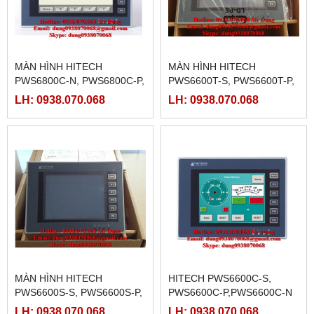
MÀN HÌNH HITECH
MÀN HÌNH HITECH
PWS6800C-N, PWS6800C-P,
PWS6600T-S, PWS6600T-P,
PWS6A00T-N,PWS6A00T-P
PWS6600T-N
LH: 0938.070.068
LH: 0938.070.068
MÀN HÌNH HITECH
HITECH PWS6600C-S,
PWS6600S-S, PWS6600S-P,
PWS6600C-P,PWS6600C-N
PWS6600S-N
LH: 0938.070.068
LH: 0938.070.068