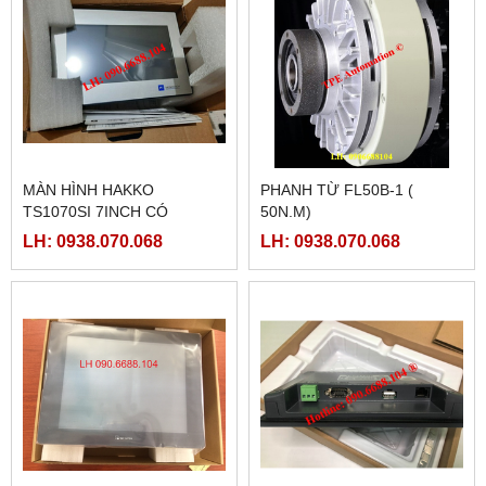
MÀN HÌNH HAKKO
PHANH TỪ FL50B-1 (
TS1070SI 7INCH CÓ
50N.M)
ETHERNET
LH: 0938.070.068
LH: 0938.070.068