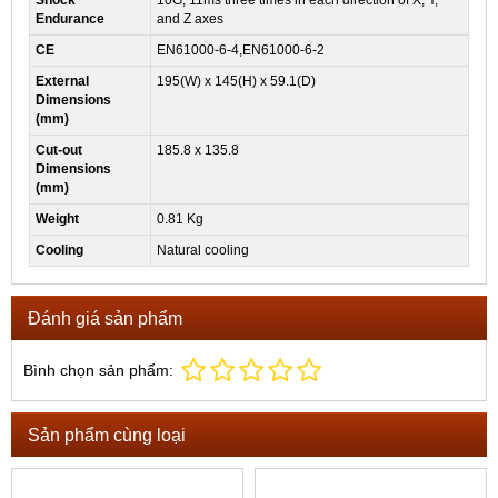
Shock
10G, 11ms three times in each direction of X, Y,
Endurance
and Z axes
CE
EN61000-6-4,EN61000-6-2
External
195(W) x 145(H) x 59.1(D)
Dimensions
(mm)
Cut-out
185.8 x 135.8
Dimensions
(mm)
Weight
0.81 Kg
Cooling
Natural cooling
Đánh giá sản phẩm
Bình chọn sản phẩm:
Sản phẩm cùng loại