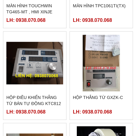
MÀN HÌNH TOUCHWIN
MÀN HÌNH TPC1061TI(TX)
TG465-MT , HMI XINJE
TG465-MT
LH: 0938.070.068
LH: 0938.070.068
HỘP ĐIỀU KHIỂN THẮNG
HỘP THẮNG TỪ GXZK-C
TỪ BÁN TỰ ĐỘNG KTC812
LH: 0938.070.068
LH: 0938.070.068