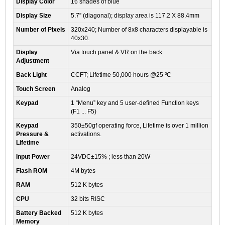
Display Color
16 shades of blue
Display Size
5.7” (diagonal); display area is 117.2 X 88.4mm
Number of Pixels
320x240; Number of 8x8 characters displayable is
40x30.
Display
Via touch panel & VR on the back
Adjustment
Back Light
CCFT; Lifetime 50,000 hours @25 ºC
Touch Screen
Analog
Keypad
1 “Menu” key and 5 user-defined Function keys
(F1 ... F5)
Keypad
350±50gf operating force, Lifetime is over 1 million
Pressure &
activations.
Lifetime
Input Power
24VDC±15% ; less than 20W
Flash ROM
4M bytes
RAM
512 K bytes
CPU
32 bits RISC
Battery Backed
512 K bytes
Memory