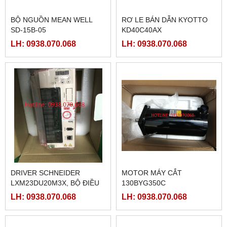
BỘ NGUỒN MEAN WELL
RƠ LE BÁN DẪN KYOTTO
SD-15B-05
KD40C40AX
LH: 0938.070.068
LH: 0938.070.068
DRIVER SCHNEIDER
MOTOR MÁY CẮT
LXM23DU20M3X, BỘ ĐIỀU
130BYG350C
KHIỂN SERVO
LH: 0938.070.068
LH: 0938.070.068
LXM23DU20M3X