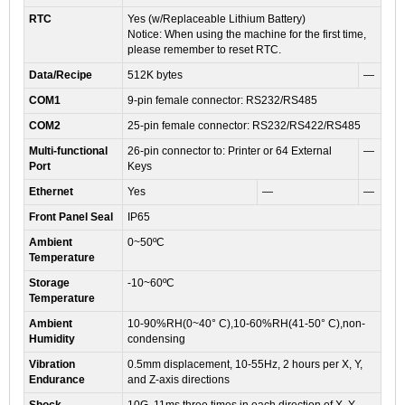
RTC
Yes (w/Replaceable Lithium Battery)
Notice: When using the machine for the first time,
please remember to reset RTC.
Data/Recipe
512K bytes
—
COM1
9-pin female connector: RS232/RS485
COM2
25-pin female connector: RS232/RS422/RS485
Multi-functional
26-pin connector to: Printer or 64 External
—
Port
Keys
Ethernet
Yes
—
—
Front Panel Seal
IP65
Ambient
0~50ºC
Temperature
Storage
-10~60ºC
Temperature
Ambient
10-90%RH(0~40° C),10-60%RH(41-50° C),non-
Humidity
condensing
Vibration
0.5mm displacement, 10-55Hz, 2 hours per X, Y,
Endurance
and Z-axis directions