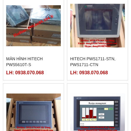
MÀN HÌNH HITECH
HITECH PWS1711-STN,
PWS5610T-S
PWS1711-CTN
LH: 0938.070.068
LH: 0938.070.068