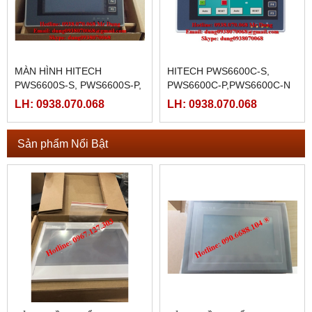
MÀN HÌNH HITECH
HITECH PWS6600C-S,
PWS6600S-S, PWS6600S-P,
PWS6600C-P,PWS6600C-N
PWS6600S-N
LH: 0938.070.068
LH: 0938.070.068
Sản phẩm Nổi Bật