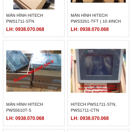
MÀN HÌNH HITECH
MÀN HÌNH HITECH
PWS1711-STN
PWS3261-TFT ( 10.4INCH
MÀU)
LH: 0938.070.068
LH: 0938.070.068
MÀN HÌNH HITECH
HITECH PWS1711-STN,
PWS5610T-S
PWS1711-CTN
LH: 0938.070.068
LH: 0938.070.068