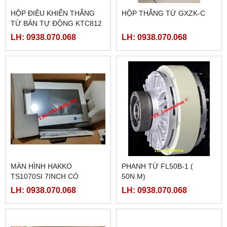
HỘP ĐIỀU KHIỂN THẮNG
HỘP THẮNG TỪ GXZK-C
TỪ BÁN TỰ ĐỘNG KTC812
LH: 0938.070.068
LH: 0938.070.068
MÀN HÌNH HAKKO
PHANH TỪ FL50B-1 (
TS1070SI 7INCH CÓ
50N.M)
ETHERNET
LH: 0938.070.068
LH: 0938.070.068