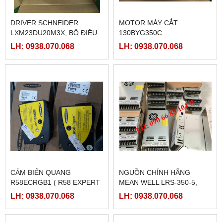
DRIVER SCHNEIDER
MOTOR MÁY CẮT
LXM23DU20M3X, BỘ ĐIỀU
130BYG350C
KHIỂN SERVO
LH: 0938.070.068
LH: 0938.070.068
LXM23DU20M3X
CẢM BIẾN QUANG
NGUỒN CHÍNH HÃNG
R58ECRGB1 ( R58 EXPERT
MEAN WELL LRS-350-5,
BANNER)
LRS-350-12, LRS-350-24,
LH: 0938.070.068
LH: 0938.070.068
LRS-350-36, LRS-350-27,
LRS-350-48