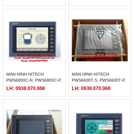
PWS3261-FTN, PWS3261-
DTN, PWS3261-TFT
MÀN HÌNH HITECH
MÀN HÌNH HITECH
PWS6800C-N, PWS6800C-P,
PWS6600T-S, PWS6600T-P,
PWS6A00T-N,PWS6A00T-P
PWS6600T-N
LH: 0938.070.068
LH: 0938.070.068