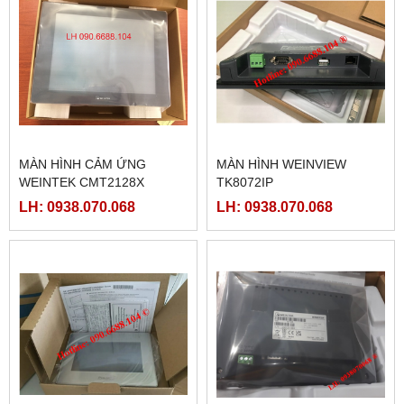
MÀN HÌNH CẢM ỨNG
MÀN HÌNH WEINVIEW
WEINTEK CMT2128X
TK8072IP
LH: 0938.070.068
LH: 0938.070.068