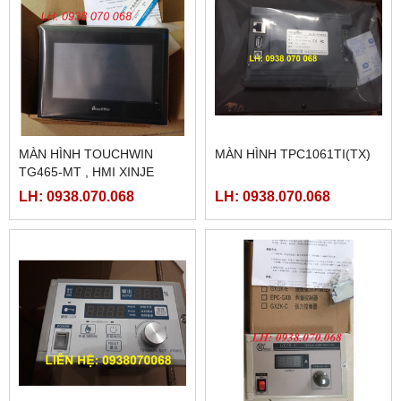
MÀN HÌNH TOUCHWIN
MÀN HÌNH TPC1061TI(TX)
TG465-MT , HMI XINJE
TG465-MT
LH: 0938.070.068
LH: 0938.070.068