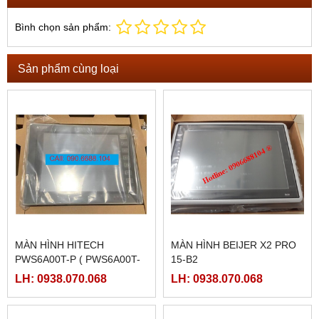
Bình chọn sản phẩm:
Sản phẩm cùng loại
MÀN HÌNH HITECH
MÀN HÌNH BEIJER X2 PRO
PWS6A00T-P ( PWS6A00T-
15-B2
PE)
LH: 0938.070.068
LH: 0938.070.068