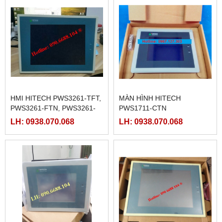
HMI HITECH PWS3261-TFT,
MÀN HÌNH HITECH
PWS3261-FTN, PWS3261-
PWS1711-CTN
DTN
LH: 0938.070.068
LH: 0938.070.068