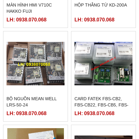
MÀN HÌNH HMI V710C
HỘP THẮNG TỪ KD-200A
HAKKO FUJI
LH: 0938.070.068
LH: 0938.070.068
BỘ NGUỒN MEAN WELL
CARD FATEK FBS-CB2,
LRS-50-24
FBS-CB22, FBS-CB5, FBS-
CB25, FBS-CB55
LH: 0938.070.068
LH: 0938.070.068