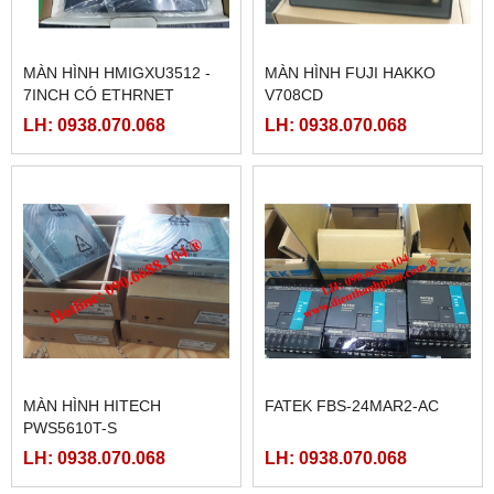
MÀN HÌNH HMIGXU3512 -
MÀN HÌNH FUJI HAKKO
7INCH CÓ ETHRNET
V708CD
LH: 0938.070.068
LH: 0938.070.068
MÀN HÌNH HITECH
FATEK FBS-24MAR2-AC
PWS5610T-S
LH: 0938.070.068
LH: 0938.070.068