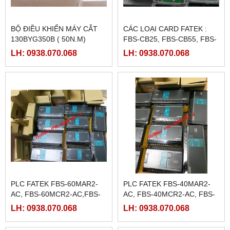
BỘ ĐIỀU KHIỂN MÁY CẮT
CÁC LOẠI CARD FATEK :
130BYG350B ( 50N.M)
FBS-CB25, FBS-CB55, FBS-
CB2, FBS-CB5
LH: 0938.070.068
LH: 0938.070.068
PLC FATEK FBS-60MAR2-
PLC FATEK FBS-40MAR2-
AC, FBS-60MCR2-AC,FBS-
AC, FBS-40MCR2-AC, FBS-
60MAT2-AC, FBS-60MCT2-
40MCRT-AC, FBS-40MART-
LH: 0938.070.068
LH: 0938.070.068
AC,
AC