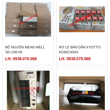
BỘ NGUỒN MEAN WELL
RƠ LE BÁN DẪN KYOTTO
SD-15B-05
KD40C40AX
LH: 0938.070.068
LH: 0938.070.068