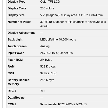
Display Type
Color TFT LCD
Display Color
256 colors
Display Size
5.7” (diagonal); display area is 115.2 X 86.4 mm
Number of Pixels
320x240; Number of 8x8 characters displayable is
40x30.
Display Adjustment
—
Back Light
LED; Lifetime 40,000 hours
Touch Screen
Analog
Input Power
24VDC±15% ; Under 8W
Flash ROM
2M bytes
RAM
512 K bytes
CPU
32 bits RISC
Battery Backed
256 K byte
Memory
RTC
1
Yes
Data/Recipe
—
COM1
9-pin female: RS232/RS422/RS485