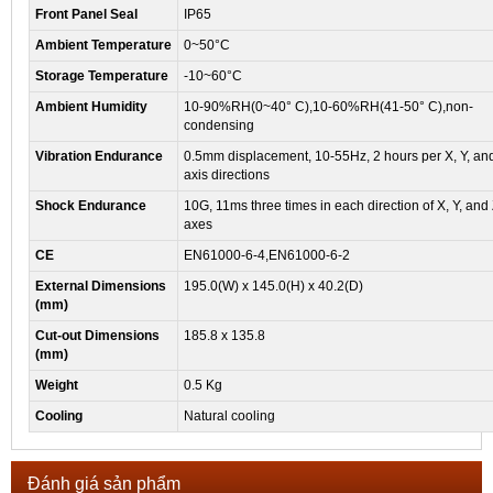
Front Panel Seal
IP65
Ambient Temperature
0~50°C
Storage Temperature
-10~60°C
Ambient Humidity
10-90%RH(0~40° C),10-60%RH(41-50° C),non-
condensing
Vibration Endurance
0.5mm displacement, 10-55Hz, 2 hours per X, Y, an
axis directions
Shock Endurance
10G, 11ms three times in each direction of X, Y, and
axes
CE
EN61000-6-4,EN61000-6-2
External Dimensions
195.0(W) x 145.0(H) x 40.2(D)
(mm)
Cut-out Dimensions
185.8 x 135.8
(mm)
Weight
0.5 Kg
Cooling
Natural cooling
Đánh giá sản phẩm