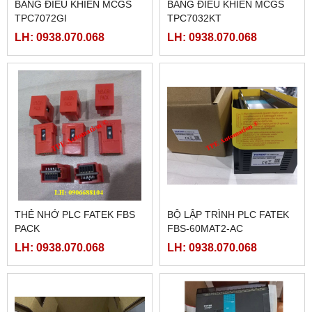
BẢNG ĐIỀU KHIỂN MCGS
BẢNG ĐIỀU KHIỂN MCGS
TPC7072GI
TPC7032KT
LH: 0938.070.068
LH: 0938.070.068
THẺ NHỚ PLC FATEK FBS
BỘ LẬP TRÌNH PLC FATEK
PACK
FBS-60MAT2-AC
LH: 0938.070.068
LH: 0938.070.068