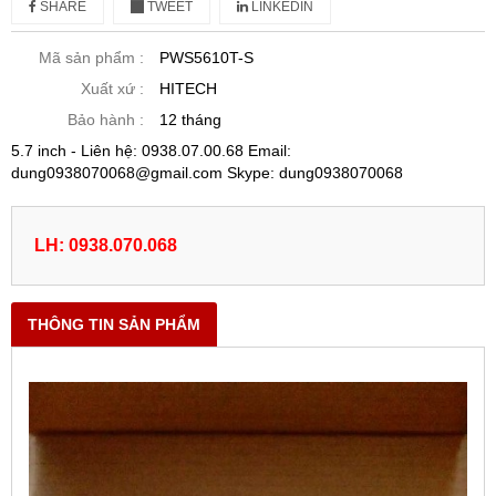
SHARE
TWEET
LINKEDIN
Mã sản phẩm :
PWS5610T-S
Xuất xứ :
HITECH
Bảo hành :
12 tháng
5.7 inch - Liên hệ: 0938.07.00.68 Email:
dung0938070068@gmail.com Skype: dung0938070068
LH: 0938.070.068
THÔNG TIN SẢN PHẨM