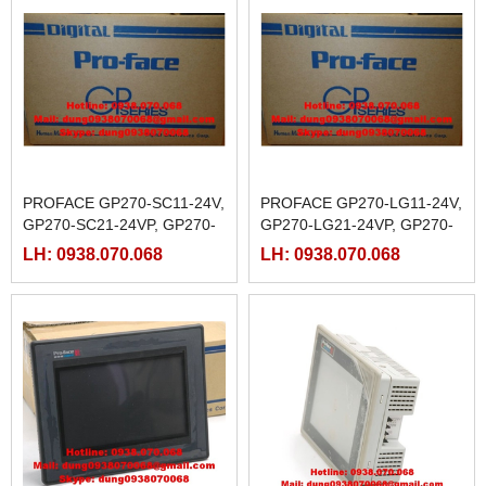
PROFACE GP270-SC11-24V,
PROFACE GP270-LG11-24V,
GP270-SC21-24VP, GP270-
GP270-LG21-24VP, GP270-
SC31-24V
LG31-24V,
LH: 0938.070.068
LH: 0938.070.068