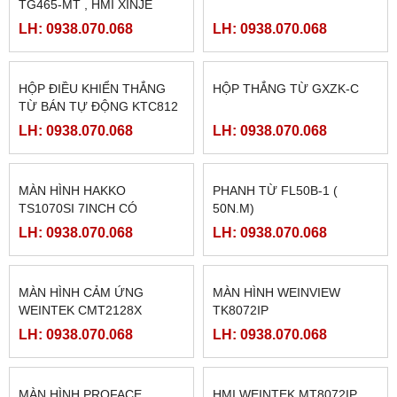
TG465-MT , HMI XINJE
TG465-MT
LH: 0938.070.068
LH: 0938.070.068
HỘP ĐIỀU KHIỂN THẮNG
HỘP THẮNG TỪ GXZK-C
TỪ BÁN TỰ ĐỘNG KTC812
LH: 0938.070.068
LH: 0938.070.068