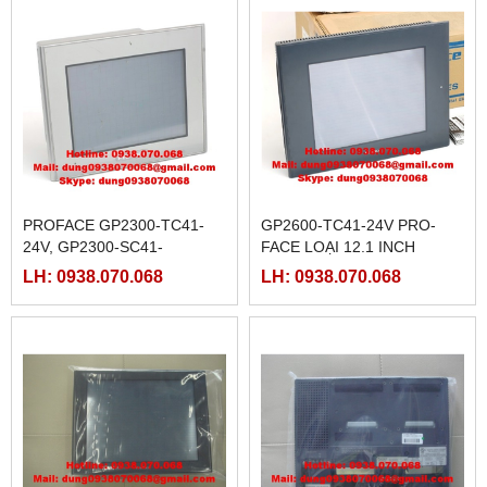
PROFACE GP2300-TC41-
GP2600-TC41-24V PRO-
24V, GP2300-SC41-
FACE LOẠI 12.1 INCH
24V,GP2300-LG41-24V,
LH: 0938.070.068
LH: 0938.070.068