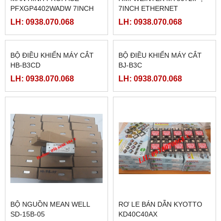
MÀN HÌNH HAKKO
PHANH TỪ FL50B-1 (
TS1070SI 7INCH CÓ
50N.M)
ETHERNET
LH: 0938.070.068
LH: 0938.070.068
MÀN HÌNH CẢM ỨNG
MÀN HÌNH WEINVIEW