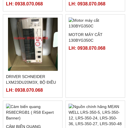
WEINTEK CMT2128X
TK8072IP
LH: 0938.070.068
LH: 0938.070.068
MÀN HÌNH PROFACE
HMI WEINTEK MT8072IP ,
PFXGP4402WADW 7INCH
7INCH ETHERNET
LH: 0938.070.068
LH: 0938.070.068