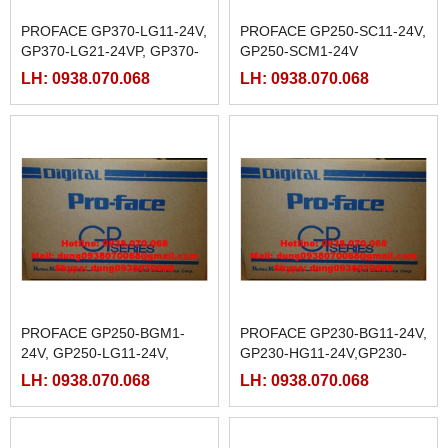
PROFACE GP370-LG11-24V,
PROFACE GP250-SC11-24V,
GP370-LG21-24VP, GP370-
GP250-SCM1-24V
LG31-24VP, GP370-LG41-
LH: 0938.070.068
LH: 0938.070.068
24VP
PROFACE GP250-BGM1-
PROFACE GP230-BG11-24V,
24V, GP250-LG11-24V,
GP230-HG11-24V,GP230-
GP250-SC11-24V
LG11-24V,GP230-SC11-24V
LH: 0938.070.068
LH: 0938.070.068