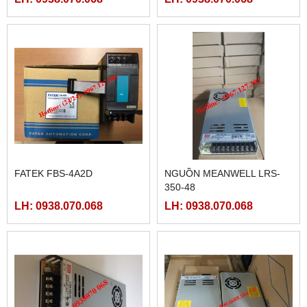
102HE
MCGSTPC TPC1162HII
LH: 0938.070.068
LH: 0938.070.068
MÀN HÌNH HMIGXU3512 -
MÀN HÌNH FUJI HAKKO
7INCH CÓ ETHRNET
V708CD
LH: 0938.070.068
LH: 0938.070.068
FATEK FBS-24MAR2-AC
MÀN HÌNH HITECH
PWS5610T-S
LH: 0938.070.068
LH: 0938.070.068