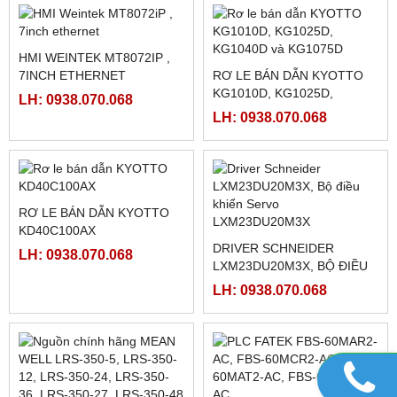
HỘP ĐIỀU KHIỂN THẮNG
NGUỒN MEAN WELL ỔN ÁP
TỪ KTC800A (
RA 5VDC : SD-25B-5 , ( SD-
24VDC/4AMPE)
LH: 0938.070.068
25B-12, SD-25B-24)
LH: 0938.070.068
BANNER R58 EXPERT,
LI HỢP, THẮNG TỪ 2.5K,
R58ECRGB
5K, 10K, 20K, 40K
LH: 0938.070.068
LH: 0938.070.068
Sản phẩm Hot
FATEK FBS-B4AD
MÀN HÌNH TK8072IP
LH: 0938.070.068
LH: 0938.070.068