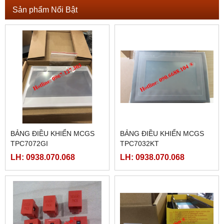
Sản phẩm Nổi Bật
BẢNG ĐIỀU KHIỂN MCGS
BẢNG ĐIỀU KHIỂN MCGS
TPC7072GI
TPC7032KT
LH: 0938.070.068
LH: 0938.070.068