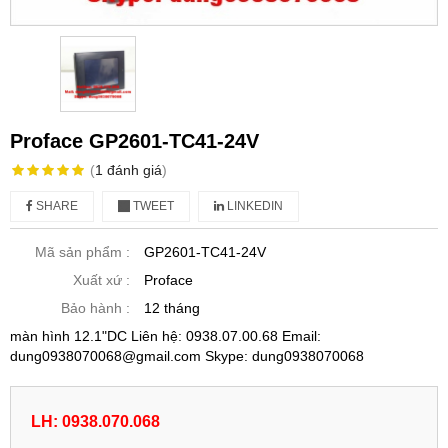
Proface GP2601-TC41-24V
(
1
đánh giá
)
SHARE
TWEET
LINKEDIN
Mã sản phẩm :
GP2601-TC41-24V
Xuất xứ :
Proface
Bảo hành :
12 tháng
màn hình 12.1"DC Liên hệ: 0938.07.00.68 Email:
dung0938070068@gmail.com Skype: dung0938070068
LH: 0938.070.068