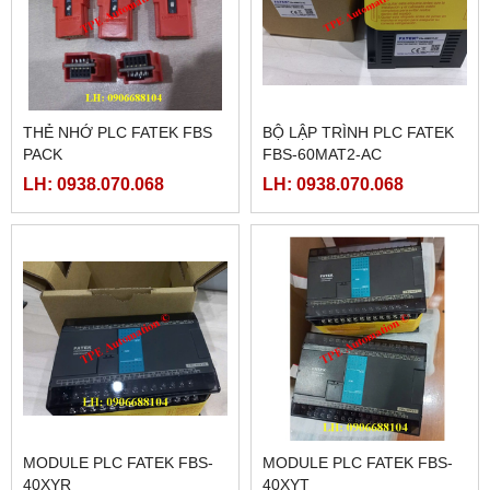
THẺ NHỚ PLC FATEK FBS
BỘ LẬP TRÌNH PLC FATEK
PACK
FBS-60MAT2-AC
LH: 0938.070.068
LH: 0938.070.068
MODULE PLC FATEK FBS-
MODULE PLC FATEK FBS-
40XYR
40XYT