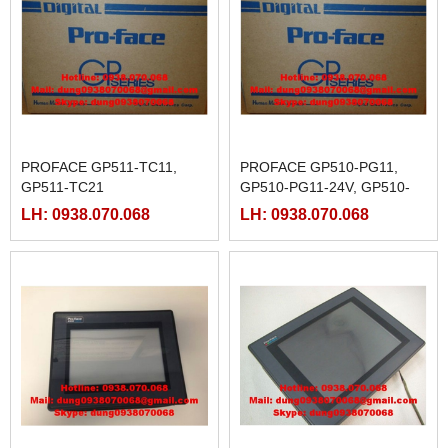
PROFACE GP511-TC11,
PROFACE GP510-PG11,
GP511-TC21
GP510-PG11-24V, GP510-
TC11,
LH: 0938.070.068
LH: 0938.070.068