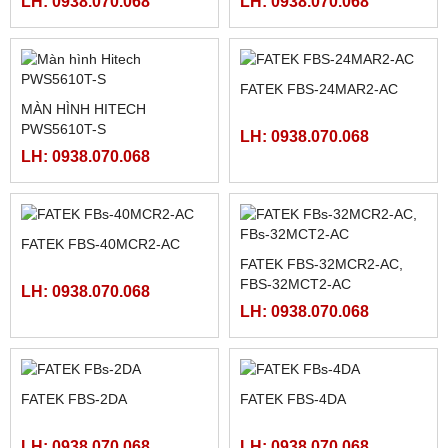
BANNER)
LRS-350-12, LRS-350-24,
LH: 0938.070.068
LH: 0938.070.068
LRS-350-36, LRS-350-27,
LRS-350-48
MÀN HÌNH WEINTEK
MÀN HÌNH HAKKO FUJI
MT8071IP2
TS2060I / TS2060
LH: 0938.070.068
LH: 0938.070.068
BỘ ĐIỀU KHIỂN MÁY CẮT
CÁC LOẠI CARD FATEK :
130BYG350B ( 50N.M)
FBS-CB25, FBS-CB55, FBS-
CB2, FBS-CB5
LH: 0938.070.068
LH: 0938.070.068
PLC FATEK FBS-60MAR2-
PLC FATEK FBS-40MAR2-
AC, FBS-60MCR2-AC,FBS-
AC, FBS-40MCR2-AC, FBS-
60MAT2-AC, FBS-60MCT2-
40MCRT-AC, FBS-40MART-
LH: 0938.070.068
LH: 0938.070.068
AC,
AC
MÀN HÌNH SAMKOON SK-