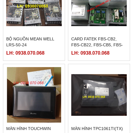
BỘ NGUỒN MEAN WELL
CARD FATEK FBS-CB2,
LRS-50-24
FBS-CB22, FBS-CB5, FBS-
CB25, FBS-CB55
LH: 0938.070.068
LH: 0938.070.068
MÀN HÌNH TOUCHWIN
MÀN HÌNH TPC1061TI(TX)