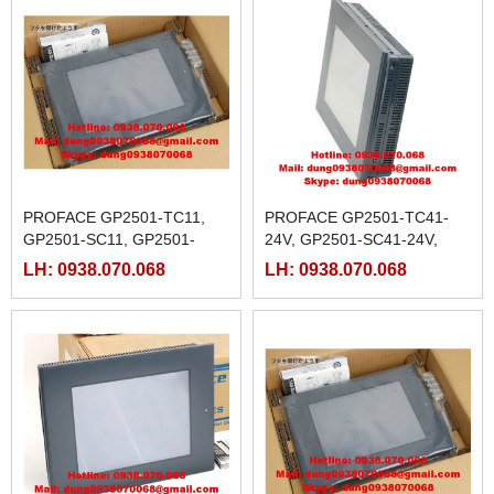
PROFACE GP2501-TC11,
PROFACE GP2501-TC41-
GP2501-SC11, GP2501-
24V, GP2501-SC41-24V,
SC41
GP2501-LG41-24V
LH: 0938.070.068
LH: 0938.070.068