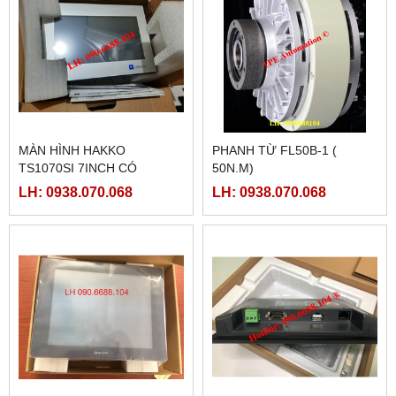
MÀN HÌNH HAKKO
PHANH TỪ FL50B-1 (
TS1070SI 7INCH CÓ
50N.M)
ETHERNET
LH: 0938.070.068
LH: 0938.070.068