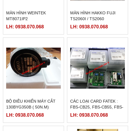
MÀN HÌNH WEINTEK
MÀN HÌNH HAKKO FUJI
MT8071IP2
TS2060I / TS2060
LH: 0938.070.068
LH: 0938.070.068
BỘ ĐIỀU KHIỂN MÁY CẮT
CÁC LOẠI CARD FATEK :
130BYG350B ( 50N.M)
FBS-CB25, FBS-CB55, FBS-
CB2, FBS-CB5
LH: 0938.070.068
LH: 0938.070.068