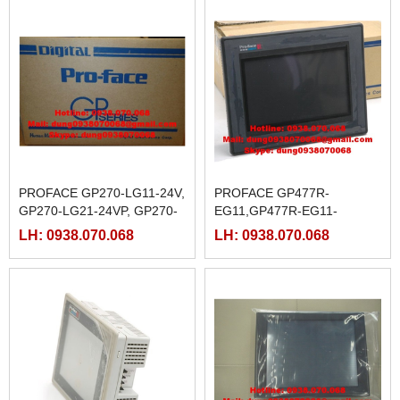
PROFACE GP270-LG11-24V,
PROFACE GP477R-
GP270-LG21-24VP, GP270-
EG11,GP477R-EG11-
LG31-24V,
M,GP477R-EG41-
LH: 0938.070.068
LH: 0938.070.068
24VP,GP477R-EG41-24VP-M