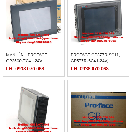
MÀN HÌNH PROFACE
PROFACE GP577R-SC11,
GP2500-TC41-24V
GP577R-SC41-24V,
GP577R-TC11, GP577R-
LH: 0938.070.068
LH: 0938.070.068
TC41-24V