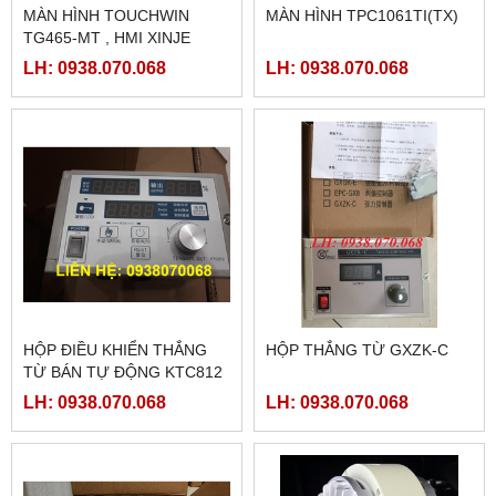
MÀN HÌNH TOUCHWIN
MÀN HÌNH TPC1061TI(TX)
TG465-MT , HMI XINJE
TG465-MT
LH: 0938.070.068
LH: 0938.070.068
HỘP ĐIỀU KHIỂN THẮNG
HỘP THẮNG TỪ GXZK-C
TỪ BÁN TỰ ĐỘNG KTC812
LH: 0938.070.068
LH: 0938.070.068