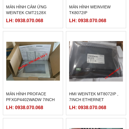
MÀN HÌNH CẢM ỨNG
MÀN HÌNH WEINVIEW
WEINTEK CMT2128X
TK8072IP
LH: 0938.070.068
LH: 0938.070.068
MÀN HÌNH PROFACE
HMI WEINTEK MT8072IP ,
PFXGP4402WADW 7INCH
7INCH ETHERNET
LH: 0938.070.068
LH: 0938.070.068