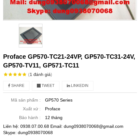
Proface GP570-TC21-24VP, GP570-TC31-24V,
GP570-TV11, GP571-TC11
(
1
đánh giá
)
SHARE
TWEET
LINKEDIN
Mã sản phẩm :
GP570 Series
Xuất xứ :
Proface
Bảo hành :
12 tháng
Liên hệ: 0938.07.00.68 Email: dung0938070068@gmail.com
Skype: dung0938070068