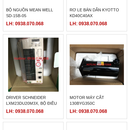
BỘ NGUỒN MEAN WELL
RƠ LE BÁN DẪN KYOTTO
SD-15B-05
KD40C40AX
LH: 0938.070.068
LH: 0938.070.068
DRIVER SCHNEIDER
MOTOR MÁY CẮT
LXM23DU20M3X, BỘ ĐIỀU
130BYG350C
KHIỂN SERVO
LH: 0938.070.068
LH: 0938.070.068
LXM23DU20M3X