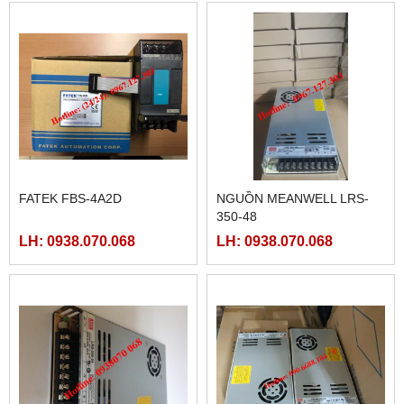
FATEK FBS-4A2D
NGUỒN MEANWELL LRS-
350-48
LH: 0938.070.068
LH: 0938.070.068