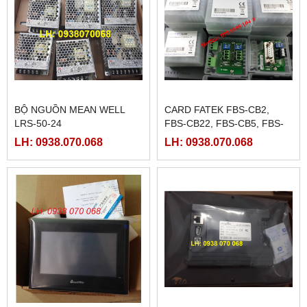
BỘ NGUỒN MEAN WELL
CARD FATEK FBS-CB2,
LRS-50-24
FBS-CB22, FBS-CB5, FBS-
CB25, FBS-CB55
LH: 0938.070.068
LH: 0938.070.068