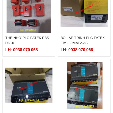
THẺ NHỚ PLC FATEK FBS
BỘ LẬP TRÌNH PLC FATEK
PACK
FBS-60MAT2-AC
LH: 0938.070.068
LH: 0938.070.068