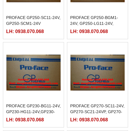
PROFACE GP250-SC11-24V,
PROFACE GP250-BGM1-
GP250-SCM1-24V
24V, GP250-LG11-24V,
GP250-SC11-24V
LH: 0938.070.068
LH: 0938.070.068
PROFACE GP230-BG11-24V,
PROFACE GP270-SC11-24V,
GP230-HG11-24V,GP230-
GP270-SC21-24VP, GP270-
LG11-24V,GP230-SC11-24V
SC31-24V
LH: 0938.070.068
LH: 0938.070.068