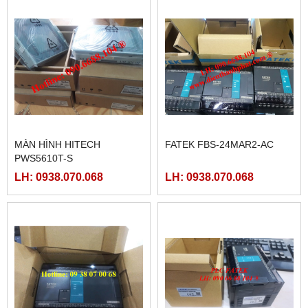
MÀN HÌNH HITECH
FATEK FBS-24MAR2-AC
PWS5610T-S
LH: 0938.070.068
LH: 0938.070.068