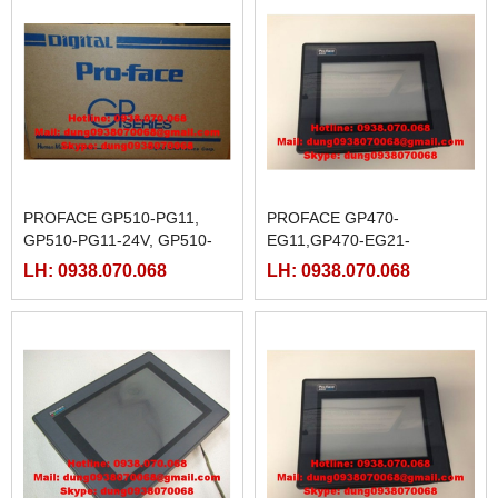
PROFACE GP510-PG11,
PROFACE GP470-
GP510-PG11-24V, GP510-
EG11,GP470-EG21-
TC11,
24VP,GP470-EG31-24V,
LH: 0938.070.068
LH: 0938.070.068