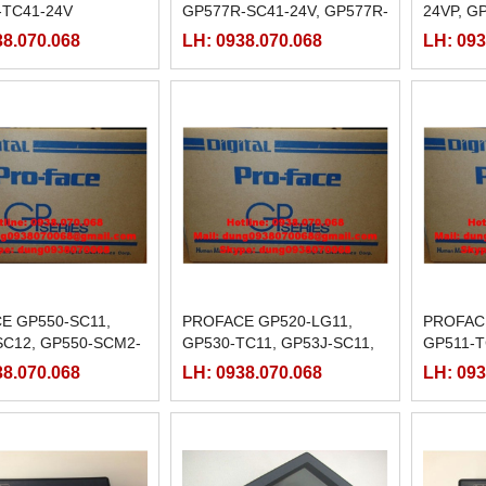
-TC41-24V
GP577R-SC41-24V, GP577R-
24VP, G
TC11, GP577R-TC41-24V
GP570-T
38.070.068
LH: 0938.070.068
LH: 093
E GP550-SC11,
PROFACE GP520-LG11,
PROFACE
SC12, GP550-SCM2-
GP530-TC11, GP53J-SC11,
GP511-
550-TC11, GP550-
GP53J-SCE1-220, GP53J-
38.070.068
LH: 0938.070.068
LH: 093
P550-TC12-
TC11
550-TCM2-220