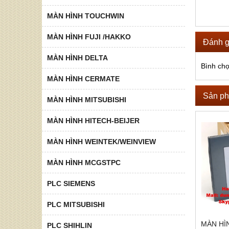
MÀN HÌNH TOUCHWIN
MÀN HÌNH FUJI /HAKKO
Đánh g
MÀN HÌNH DELTA
Bình ch
MÀN HÌNH CERMATE
Sản ph
MÀN HÌNH MITSUBISHI
MÀN HÌNH HITECH-BEIJER
MÀN HÌNH WEINTEK/WEINVIEW
MÀN HÌNH MCGSTPC
PLC SIEMENS
PLC MITSUBISHI
MÀN HI
PLC SHIHLIN