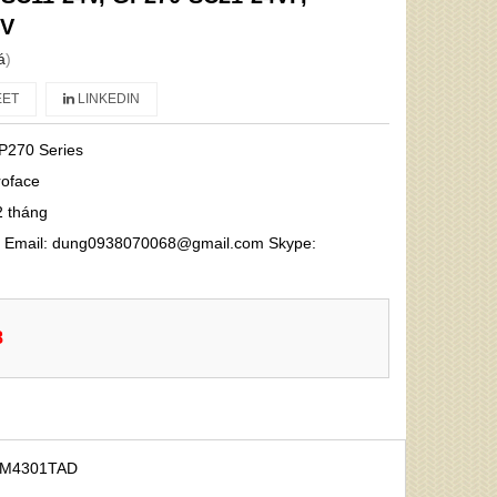
4V
á
)
ET
LINKEDIN
P270 Series
roface
2 tháng
68 Email: dung0938070068@gmail.com Skype:
8
XGM4301TAD