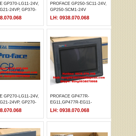
 GP370-LG11-24V,
PROFACE GP250-SC11-24V,
G21-24VP, GP370-
GP250-SCM1-24V
VP, GP370-LG41-
8.070.068
LH: 0938.070.068
 GP270-LG11-24V,
PROFACE GP477R-
G21-24VP, GP270-
EG11,GP477R-EG11-
V,
M,GP477R-EG41-
8.070.068
LH: 0938.070.068
24VP,GP477R-EG41-24VP-M