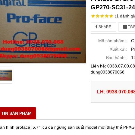
GP270-SC31-2
(
1
đánh gi
SHARE
TWE
Mã sản phẩm :
G
Xuất xứ :
P
Bảo hành :
1
Liên hệ: 0938.07.00.
dung0938070068
LH: 0938.070.06
 TIN SẢN PHẨM
àn hình proface 5.7" củ đã ngưng sản xuất model mới thay thế PF