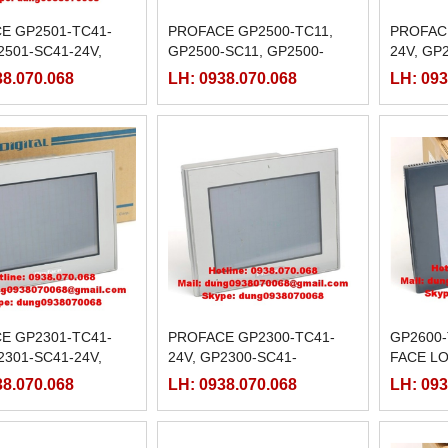
E GP2501-TC41-
PROFACE GP2500-TC11,
PROFAC
2501-SC41-24V,
GP2500-SC11, GP2500-
24V, GP
-LG41-24V
TC41
GP2500-
38.070.068
LH: 0938.070.068
LH: 093
E GP2301-TC41-
PROFACE GP2300-TC41-
GP2600-
2301-SC41-24V,
24V, GP2300-SC41-
FACE LOA
-LG41-24V
24V,GP2300-LG41-24V,
38.070.068
LH: 0938.070.068
LH: 093