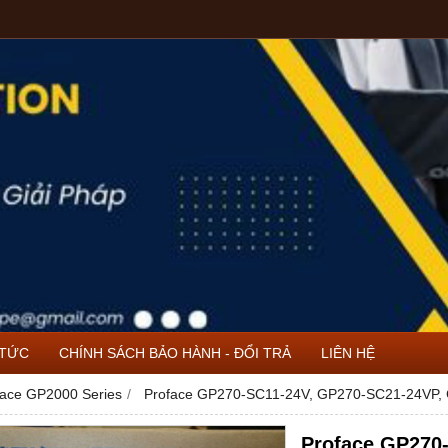
 TỨC
CHÍNH SÁCH BẢO HÀNH - ĐỔI TRẢ
LIÊN HỆ
face GP2000 Series
Proface GP270-SC11-24V, GP270-SC21-24VP,
Proface GP270