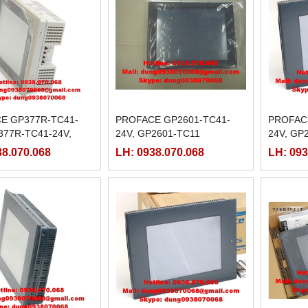
E GP377R-TC41-
PROFACE GP2601-TC41-
PROFAC
377R-TC41-24V,
24V, GP2601-TC11
24V, GP
-TC11
38.070.068
LH: 0938.070.068
LH: 093