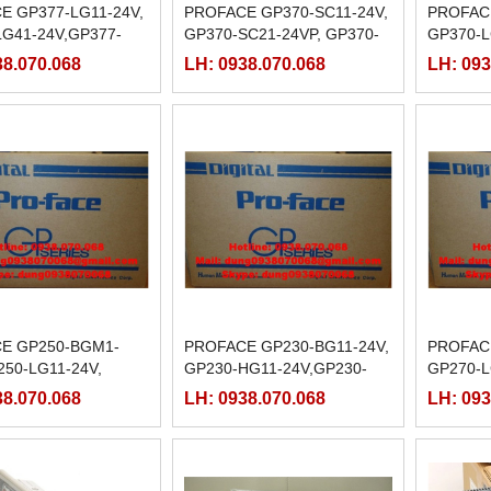
E GP377-LG11-24V,
PROFACE GP370-SC11-24V,
PROFACE
LG41-24V,GP377-
GP370-SC21-24VP, GP370-
GP370-L
4V,GP377-SC41-24V
SC31-24VP, GP370-SC41-
LG31-24
38.070.068
LH: 0938.070.068
LH: 093
24VP
24VP
E GP250-BGM1-
PROFACE GP230-BG11-24V,
PROFACE
250-LG11-24V,
GP230-HG11-24V,GP230-
GP270-L
SC11-24V
LG11-24V,GP230-SC11-24V
LG31-24
38.070.068
LH: 0938.070.068
LH: 093