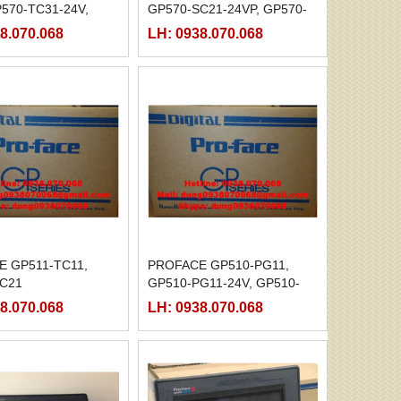
P570-TC31-24V,
GP570-SC21-24VP, GP570-
V11, GP571-TC11
SC31-24V, GP570-TC11
8.070.068
LH: 0938.070.068
 GP511-TC11,
PROFACE GP510-PG11,
TC21
GP510-PG11-24V, GP510-
TC11,
8.070.068
LH: 0938.070.068