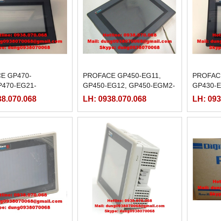
E GP470-
PROFACE GP450-EG11,
PROFAC
P470-EG21-
GP450-EG12, GP450-EGM2-
GP430-E
470-EG31-24V,
220,
EG11, G
38.070.068
LH: 0938.070.068
LH: 093