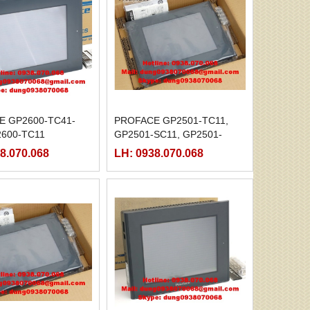
E GP2600-TC41-
PROFACE GP2501-TC11,
2600-TC11
GP2501-SC11, GP2501-
SC41
8.070.068
LH: 0938.070.068