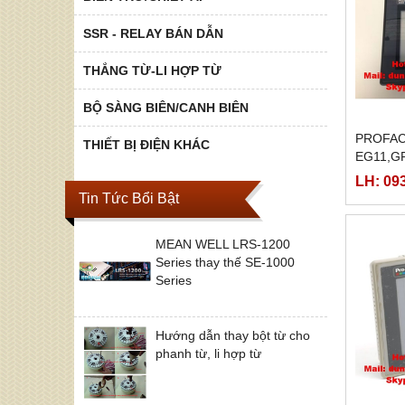
SSR - RELAY BÁN DẪN
THẮNG TỪ-LI HỢP TỪ
BỘ SÀNG BIÊN/CANH BIÊN
PROFAC
THIẾT BỊ ĐIỆN KHÁC
EG11,G
24VP,GP
LH: 09
Tin Tức Bổi Bật
MEAN WELL LRS-1200
Series thay thế SE-1000
Series
Hướng dẫn thay bột từ cho
phanh từ, li hợp từ