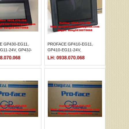
E GP430-EG11,
PROFACE GP410-EG11,
G11-24V, GP43J-
GP410-EG11-24V,
P43J-EGE1-220
8.070.068
LH: 0938.070.068