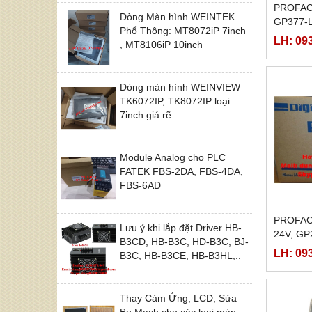
PROFAC
Dòng Màn hình WEINTEK
GP377-
Phổ Thông: MT8072iP 7inch
SC11-2
LH: 09
, MT8106iP 10inch
Dòng màn hình WEINVIEW
TK6072IP, TK8072IP loại
7inch giá rẽ
Module Analog cho PLC
FATEK FBS-2DA, FBS-4DA,
FBS-6AD
PROFAC
Lưu ý khi lắp đặt Driver HB-
24V, GP
B3CD, HB-B3C, HD-B3C, BJ-
GP250-
LH: 09
B3C, HB-B3CE, HB-B3HL,..
Thay Cảm Ứng, LCD, Sửa
Bo Mạch cho các loại màn