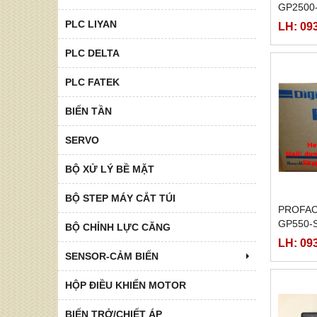
GP2500
PLC LIYAN
LH: 09
PLC DELTA
PLC FATEK
BIẾN TẦN
SERVO
BỘ XỬ LÝ BỀ MẶT
BỘ STEP MÁY CẮT TÚI
PROFAC
GP550-
BỘ CHỈNH LỰC CĂNG
220, GP
LH: 09
TC12,G
SENSOR-CẢM BIẾN
24V,GP
HỘP ĐIỀU KHIỂN MOTOR
BIẾN TRỞ/CHIẾT ÁP