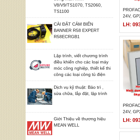
V8/V9/TS1070, TS2060,
PROFAC
TS1100
24V, GP
GP2501
CÀI ĐẶT CẢM BIẾN
LH: 09
BANNER R58 EXPERT
R58ECRGB1
Lập trình, viết chương trình
điều khiển cho các loại máy
móc công nghiệp, thiết kế thi
công các loại công tủ điện
Dịch vụ kỹ thuật: Bảo trì ,
sửa chữa, lắp đặt, lập trình
PROFAC
24V, GP
GP2301
Giới Thiệu về thương hiệu
LH: 09
MEAN WELL