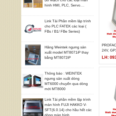
hình HMI, PLC, Servo....
Link Tải Phần mềm lập trình
cho PLC FATEK các loại (
FBs / B1/ FBe Series)
PROFAC
Hãng Weintek ngưng sản
24V, GP
xuất model MT8071iP thay
GP377R
LH: 09
bằng MT8072iP
Thông báo : WEINTEK
ngưng sản xuất dòng
MT6000 chuyển qua dòng
mới MT8000
Link Tải phần mềm lập trình
màn hình FUJI HAKKO V-
SFT(6.0.14) cho hầu hết các
dòng màn hình