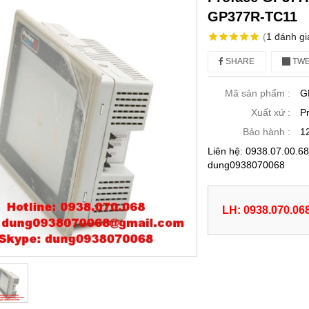
GP377R-TC11
(
1
đánh gi
SHARE
TWE
Mã sản phẩm :
G
Xuất xứ :
P
Bảo hành :
1
Liên hệ: 0938.07.00.
dung0938070068
LH: 0938.070.06