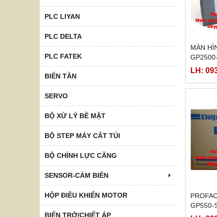
PLC LIYAN
PLC DELTA
MÀN HI
PLC FATEK
GP2500
LH: 09
BIẾN TẦN
SERVO
BỘ XỬ LÝ BỀ MẶT
BỘ STEP MÁY CẮT TÚI
BỘ CHỈNH LỰC CĂNG
SENSOR-CẢM BIẾN
HỘP ĐIỀU KHIỂN MOTOR
PROFAC
GP550-
220, GP
BIẾN TRỞ/CHIẾT ÁP