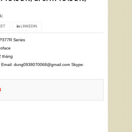
á
)
ET
LINKEDIN
P377R Series
roface
2 tháng
68 Email: dung0938070068@gmail.com Skype:
8