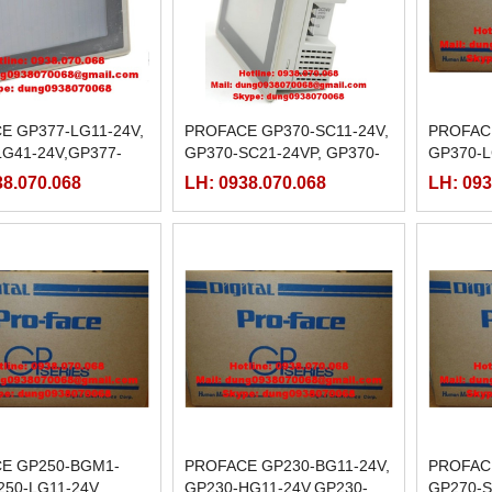
E GP377-LG11-24V,
PROFACE GP370-SC11-24V,
PROFACE
LG41-24V,GP377-
GP370-SC21-24VP, GP370-
GP370-L
4V,GP377-SC41-24V
SC31-24VP, GP370-SC41-
LG31-24
38.070.068
LH: 0938.070.068
LH: 093
24VP
24VP
E GP250-BGM1-
PROFACE GP230-BG11-24V,
PROFACE
250-LG11-24V,
GP230-HG11-24V,GP230-
GP270-S