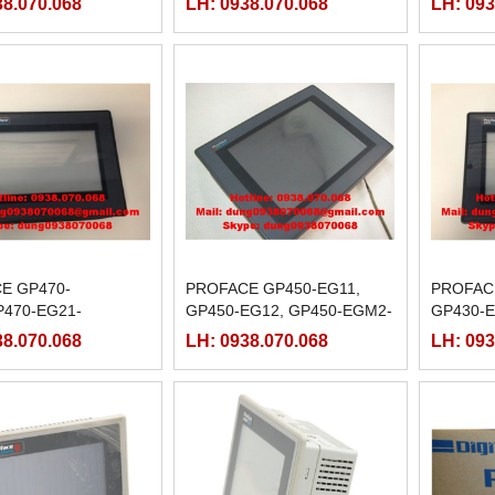
38.070.068
LH: 0938.070.068
LH: 093
P550-TC12-
TC11
550-TCM2-220
E GP470-
PROFACE GP450-EG11,
PROFAC
P470-EG21-
GP450-EG12, GP450-EGM2-
GP430-E
470-EG31-24V,
220,
EG11, G
38.070.068
LH: 0938.070.068
LH: 093