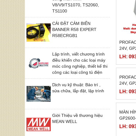
V8/V9/TS1070, TS2060,
TS1100
CÀI ĐẶT CẢM BIẾN
BANNER R58 EXPERT
R58ECRGB1
PROFAC
24V, GP
Lập trình, viết chương trình
GP2501
LH: 09
điều khiển cho các loại máy
móc công nghiệp, thiết kế thi
công các loại công tủ điện
Dịch vụ kỹ thuật: Bảo trì ,
sửa chữa, lắp đặt, lập trình
Giới Thiệu về thương hiệu
MEAN WELL
PROFAC