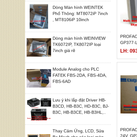
Dòng Màn hình WEINTEK
Phổ Thông: MT8072iP 7inch
, MT8106iP 10inch
PROFAC
Dòng màn hình WEINVIEW
GP377-
TK6072IP, TK8072IP loại
SC11-2
LH: 09
7inch giá rẽ
Module Analog cho PLC
FATEK FBS-2DA, FBS-4DA,
FBS-6AD
Lưu ý khi lắp đặt Driver HB-
B3CD, HB-B3C, HD-B3C, BJ-
B3C, HB-B3CE, HB-B3HL,..
PROFAC
Thay Cảm Ứng, LCD, Sửa
24V, GP
Bo Mạch cho các loại màn