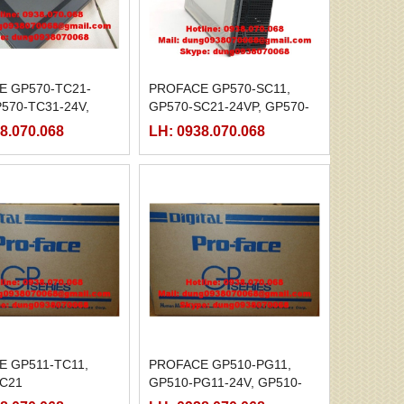
E GP570-TC21-
PROFACE GP570-SC11,
P570-TC31-24V,
GP570-SC21-24VP, GP570-
V11, GP571-TC11
SC31-24V, GP570-TC11
8.070.068
LH: 0938.070.068
 GP511-TC11,
PROFACE GP510-PG11,
TC21
GP510-PG11-24V, GP510-
TC11,