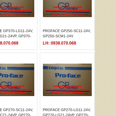
 GP370-LG11-24V,
PROFACE GP250-SC11-24V,
G21-24VP, GP370-
GP250-SCM1-24V
VP, GP370-LG41-
8.070.068
LH: 0938.070.068
 GP270-SC11-24V,
PROFACE GP270-LG11-24V,
C21-24VP, GP270-
GP270-LG21-24VP, GP270-