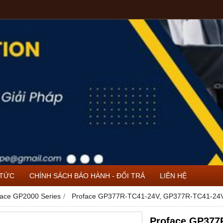
 TỨC
CHÍNH SÁCH BẢO HÀNH - ĐỔI TRẢ
LIÊN HỆ
face GP2000 Series
Proface GP377R-TC41-24V, GP377R-TC41-24
Proface GP377