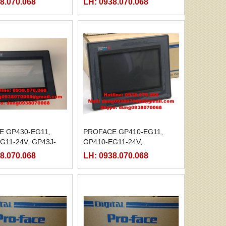
8.070.068
LH: 0938.070.068
E GP430-EG11,
PROFACE GP410-EG11,
G11-24V, GP43J-
GP410-EG11-24V,
P43J-EGE1-220
8.070.068
LH: 0938.070.068