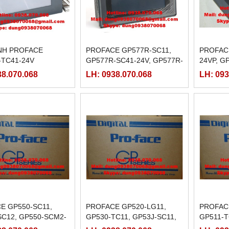
̀NH PROFACE
PROFACE GP577R-SC11,
PROFAC
-TC41-24V
GP577R-SC41-24V, GP577R-
24VP, G
TC11, GP577R-TC41-24V
GP570-T
38.070.068
LH: 0938.070.068
LH: 093
E GP550-SC11,
PROFACE GP520-LG11,
PROFACE
SC12, GP550-SCM2-
GP530-TC11, GP53J-SC11,
GP511-
550-TC11, GP550-
GP53J-SCE1-220, GP53J-