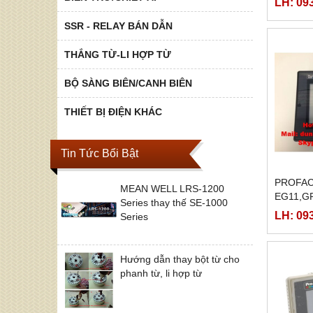
LH: 09
TC12,G
24V,GP
SSR - RELAY BÁN DẪN
THẮNG TỪ-LI HỢP TỪ
BỘ SÀNG BIÊN/CANH BIÊN
THIẾT BỊ ĐIỆN KHÁC
Tin Tức Bổi Bật
PROFAC
MEAN WELL LRS-1200
EG11,G
Series thay thế SE-1000
24VP,GP
LH: 09
Series
Hướng dẫn thay bột từ cho
phanh từ, li hợp từ