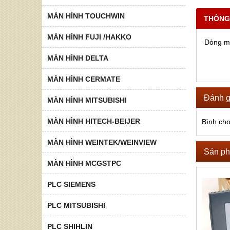
MÀN HÌNH TOUCHWIN
THÔNG
MÀN HÌNH FUJI /HAKKO
Dòng mà
MÀN HÌNH DELTA
MÀN HÌNH CERMATE
Đánh g
MÀN HÌNH MITSUBISHI
MÀN HÌNH HITECH-BEIJER
Bình ch
MÀN HÌNH WEINTEK/WEINVIEW
Sản ph
MÀN HÌNH MCGSTPC
PLC SIEMENS
PLC MITSUBISHI
PLC SHIHLIN