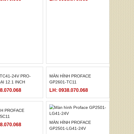
E GP2500-TC41-
PROFACE GP2400-TC41-
2500-SC41-24V,
24V, GP2401-TC41-24V
LG41-24V
8.070.068
LH: 0938.070.068
TC41-24V PRO-
MÀN HÌNH PROFACE