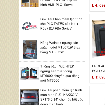
GP250-
hình HMI, PLC, Servo....
LH: 09
Link Tải Phần mềm lập trình
cho PLC FATEK các loại (
FBs / B1/ FBe Series)
Hãng Weintek ngưng sản
xuất model MT8071iP thay
bằng MT8072iP
PROFAC
Thông báo : WEINTEK
EG11,G
ngưng sản xuất dòng
M,GP47
MT6000 chuyển qua dòng
LH: 09
24VP,G
mới MT8000
Link Tải phần mềm lập trình
màn hình FUJI HAKKO V-
SFT(6.0.14) cho hầu hết các
dòng màn hình