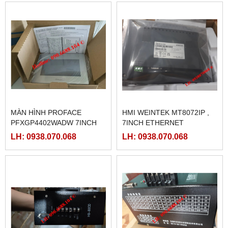
MÀN HÌNH PROFACE
HMI WEINTEK MT8072IP ,
PFXGP4402WADW 7INCH
7INCH ETHERNET
LH: 0938.070.068
LH: 0938.070.068