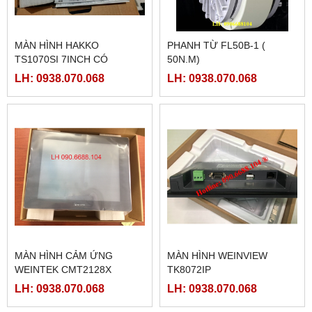
MÀN HÌNH HAKKO
PHANH TỪ FL50B-1 (
TS1070SI 7INCH CÓ
50N.M)
ETHERNET
LH: 0938.070.068
LH: 0938.070.068
MÀN HÌNH CẢM ỨNG
MÀN HÌNH WEINVIEW
WEINTEK CMT2128X
TK8072IP
LH: 0938.070.068
LH: 0938.070.068