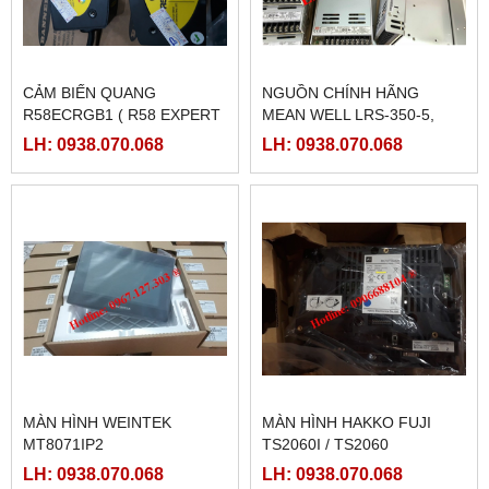
CẢM BIẾN QUANG
NGUỒN CHÍNH HÃNG
R58ECRGB1 ( R58 EXPERT
MEAN WELL LRS-350-5,
BANNER)
LRS-350-12, LRS-350-24,
LH: 0938.070.068
LH: 0938.070.068
LRS-350-36, LRS-350-27,
LRS-350-48
MÀN HÌNH WEINTEK
MÀN HÌNH HAKKO FUJI
MT8071IP2
TS2060I / TS2060
LH: 0938.070.068
LH: 0938.070.068