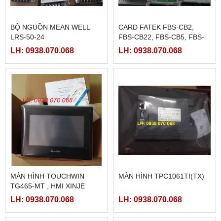
BỘ NGUỒN MEAN WELL
CARD FATEK FBS-CB2,
LRS-50-24
FBS-CB22, FBS-CB5, FBS-
CB25, FBS-CB55
LH: 0938.070.068
LH: 0938.070.068
MÀN HÌNH TOUCHWIN
MÀN HÌNH TPC1061TI(TX)
TG465-MT , HMI XINJE
TG465-MT
LH: 0938.070.068
LH: 0938.070.068