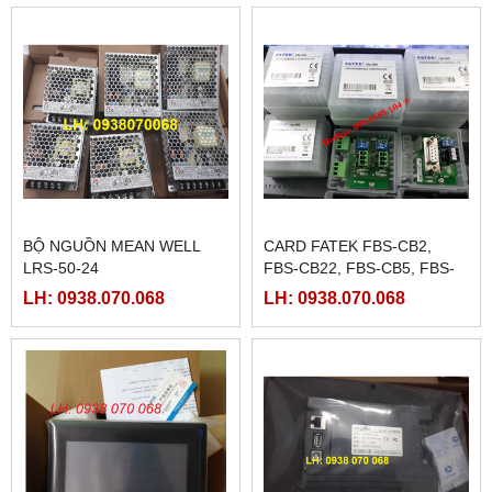
BỘ NGUỒN MEAN WELL
CARD FATEK FBS-CB2,
LRS-50-24
FBS-CB22, FBS-CB5, FBS-
CB25, FBS-CB55
LH: 0938.070.068
LH: 0938.070.068