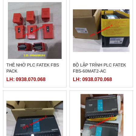
THẺ NHỚ PLC FATEK FBS
BỘ LẬP TRÌNH PLC FATEK
PACK
FBS-60MAT2-AC
LH: 0938.070.068
LH: 0938.070.068