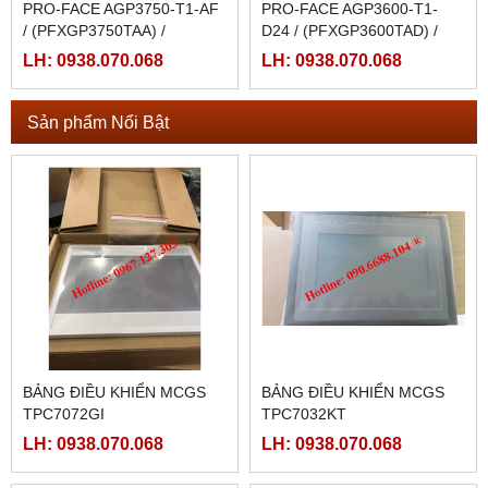
PRO-FACE AGP3750-T1-AF
PRO-FACE AGP3600-T1-
/ (PFXGP3750TAA) /
D24 / (PFXGP3600TAD) /
AGP3750-T1-AF-M
AGP3600-T1-D24-M
LH: 0938.070.068
LH: 0938.070.068
Sản phẩm Nổi Bật
BẢNG ĐIỀU KHIỂN MCGS
BẢNG ĐIỀU KHIỂN MCGS
TPC7072GI
TPC7032KT
LH: 0938.070.068
LH: 0938.070.068