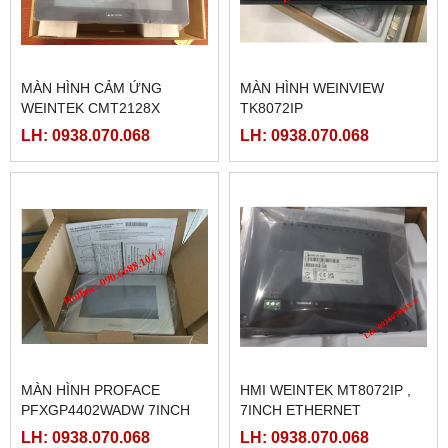
MÀN HÌNH CẢM ỨNG
MÀN HÌNH WEINVIEW
WEINTEK CMT2128X
TK8072IP
LH: 0938.070.068
LH: 0938.070.068
MÀN HÌNH PROFACE
HMI WEINTEK MT8072IP ,
PFXGP4402WADW 7INCH
7INCH ETHERNET
LH: 0938.070.068
LH: 0938.070.068