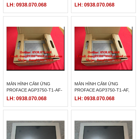
D24-M, ( PFXGP3750TADC )
PFXGP3750TAD )
LH: 0938.070.068
LH: 0938.070.068
MÀN HÌNH CẢM ỨNG
MÀN HÌNH CẢM ỨNG
PROFACE AGP3750-T1-AF-
PROFACE AGP3750-T1-AF,
M,( PFXGP3750TAAC )
(PFXGP3750TAA )
LH: 0938.070.068
LH: 0938.070.068