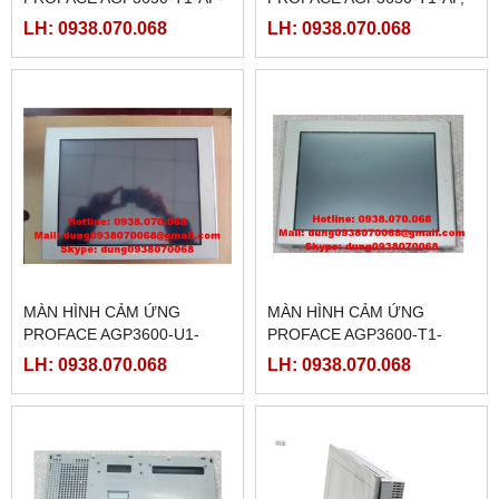
M,( PFXGP3650TAAC )
(PFXGP3650TAA )
LH: 0938.070.068
LH: 0938.070.068
MÀN HÌNH CẢM ỨNG
MÀN HÌNH CẢM ỨNG
PROFACE AGP3600-U1-
PROFACE AGP3600-T1-
D24-CA1M,(
D24-CA1M,(
LH: 0938.070.068
LH: 0938.070.068
PFXGP3600UADCA )
PFXGP3600TADCA )