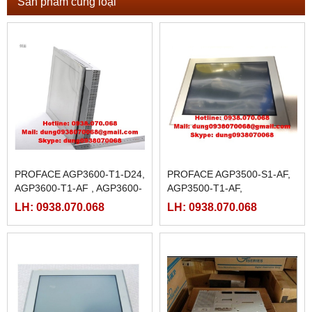
Sản phẩm cùng loại
PROFACE AGP3600-T1-D24,
PROFACE AGP3500-S1-AF,
AGP3600-T1-AF , AGP3600-
AGP3500-T1-AF,
T1-D24-M, AGP3600-T1-AF-
LH: 0938.070.068
LH: 0938.070.068
M