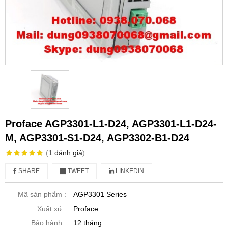
Proface AGP3301-L1-D24, AGP3301-L1-D24-
M, AGP3301-S1-D24, AGP3302-B1-D24
(
1
đánh giá
)
SHARE
TWEET
LINKEDIN
Mã sản phẩm :
AGP3301 Series
Xuất xứ :
Proface
Bảo hành :
12 tháng