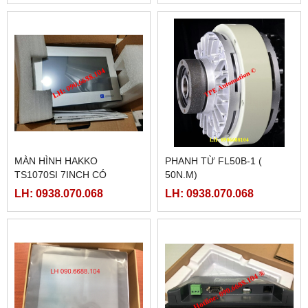
MÀN HÌNH HAKKO
PHANH TỪ FL50B-1 (
TS1070SI 7INCH CÓ
50N.M)
ETHERNET
LH: 0938.070.068
LH: 0938.070.068