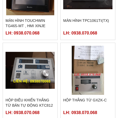
MÀN HÌNH TOUCHWIN
MÀN HÌNH TPC1061TI(TX)
TG465-MT , HMI XINJE
TG465-MT
LH: 0938.070.068
LH: 0938.070.068
HỘP ĐIỀU KHIỂN THẮNG
HỘP THẮNG TỪ GXZK-C
TỪ BÁN TỰ ĐỘNG KTC812
LH: 0938.070.068
LH: 0938.070.068