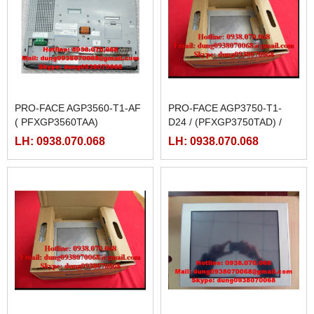
PRO-FACE AGP3560-T1-AF
PRO-FACE AGP3750-T1-
( PFXGP3560TAA)
D24 / (PFXGP3750TAD) /
AGP3750-T1-D24-M
LH: 0938.070.068
LH: 0938.070.068