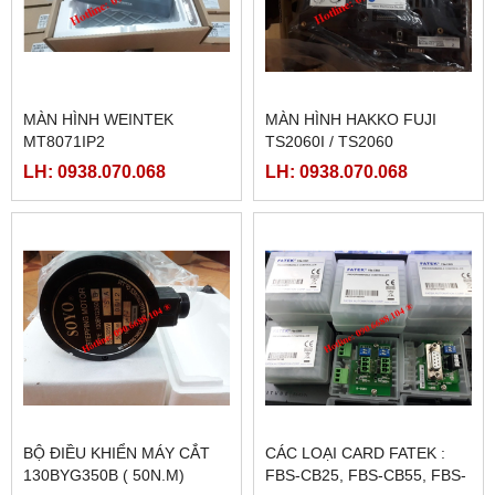
MÀN HÌNH WEINTEK
MÀN HÌNH HAKKO FUJI
MT8071IP2
TS2060I / TS2060
LH: 0938.070.068
LH: 0938.070.068
BỘ ĐIỀU KHIỂN MÁY CẮT
CÁC LOẠI CARD FATEK :
130BYG350B ( 50N.M)
FBS-CB25, FBS-CB55, FBS-