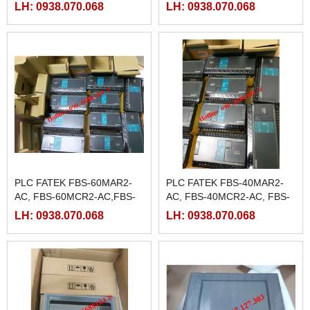
CB2, FBS-CB5
LH: 0938.070.068
LH: 0938.070.068
PLC FATEK FBS-60MAR2-
PLC FATEK FBS-40MAR2-
AC, FBS-60MCR2-AC,FBS-
AC, FBS-40MCR2-AC, FBS-
60MAT2-AC, FBS-60MCT2-
40MCRT-AC, FBS-40MART-
LH: 0938.070.068
LH: 0938.070.068
AC,
AC