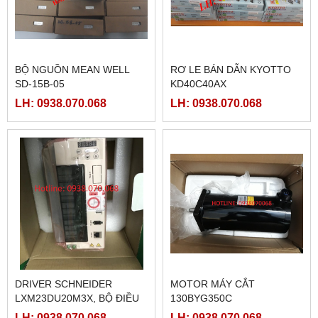
BỘ NGUỒN MEAN WELL
RƠ LE BÁN DẪN KYOTTO
SD-15B-05
KD40C40AX
LH: 0938.070.068
LH: 0938.070.068
DRIVER SCHNEIDER
MOTOR MÁY CẮT
LXM23DU20M3X, BỘ ĐIỀU
130BYG350C
KHIỂN SERVO
LH: 0938.070.068
LH: 0938.070.068