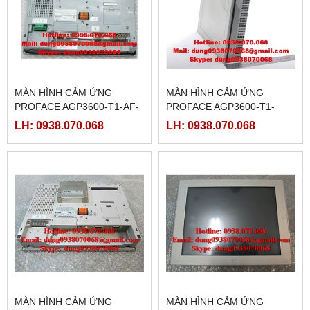
MÀN HÌNH CẢM ỨNG
MÀN HÌNH CẢM ỨNG
PROFACE AGP3600-T1-AF-
PROFACE AGP3600-T1-
CA1M, ( PFXGP3600TAACA
D24-FN1M,(
LH: 0938.070.068
LH: 0938.070.068
)
PFXGP3600TADFN )
MÀN HÌNH CẢM ỨNG
MÀN HÌNH CẢM ỨNG