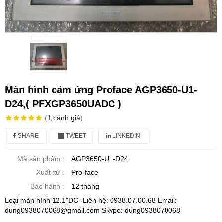
Màn hình cảm ứng Proface AGP3650-U1-
D24,( PFXGP3650UADC )
(
1
đánh giá
)
SHARE
TWEET
LINKEDIN
Mã sản phẩm :
AGP3650-U1-D24
Xuất xứ :
Pro-face
Bảo hành :
12 tháng
Loại màn hình 12.1"DC -Liên hệ: 0938.07.00.68 Email:
dung0938070068@gmail.com Skype: dung0938070068