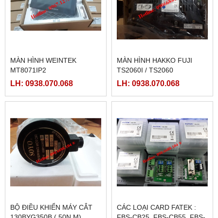
MÀN HÌNH WEINTEK
MÀN HÌNH HAKKO FUJI
MT8071IP2
TS2060I / TS2060
LH: 0938.070.068
LH: 0938.070.068
BỘ ĐIỀU KHIỂN MÁY CẮT
CÁC LOẠI CARD FATEK :
130BYG350B ( 50N.M)
FBS-CB25, FBS-CB55, FBS-