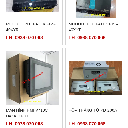
MODULE PLC FATEK FBS-
MODULE PLC FATEK FBS-
40XYR
40XYT
LH: 0938.070.068
LH: 0938.070.068
MÀN HÌNH HMI V710C
HỘP THẮNG TỪ KD-200A
HAKKO FUJI
LH: 0938.070.068
LH: 0938.070.068