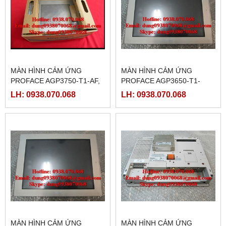
MÀN HÌNH CẢM ỨNG
MÀN HÌNH CẢM ỨNG
PROFACE AGP3750-T1-AF,
PROFACE AGP3650-T1-
(PFXGP3750TAA )
D24-M, ( PFXGP3650TADC )
LH: 0938.070.068
LH: 0938.070.068
MÀN HÌNH CẢM ỨNG
MÀN HÌNH CẢM ỨNG