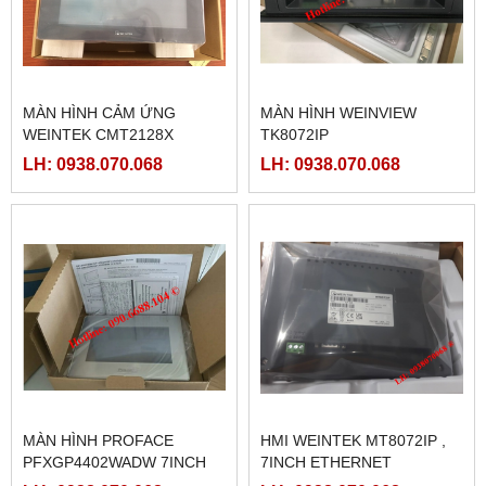
MÀN HÌNH CẢM ỨNG
MÀN HÌNH WEINVIEW
WEINTEK CMT2128X
TK8072IP
LH: 0938.070.068
LH: 0938.070.068
MÀN HÌNH PROFACE
HMI WEINTEK MT8072IP ,
PFXGP4402WADW 7INCH
7INCH ETHERNET