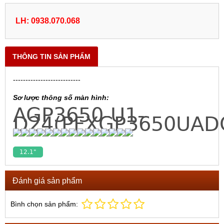
LH: 0938.070.068
THÔNG TIN SẢN PHẨM
---------------------------
Sơ lược thông số màn hình:
AGP3650-U1-
D24(PFXGP3650UAD
12.1"
Đánh giá sản phẩm
Bình chọn sản phẩm: