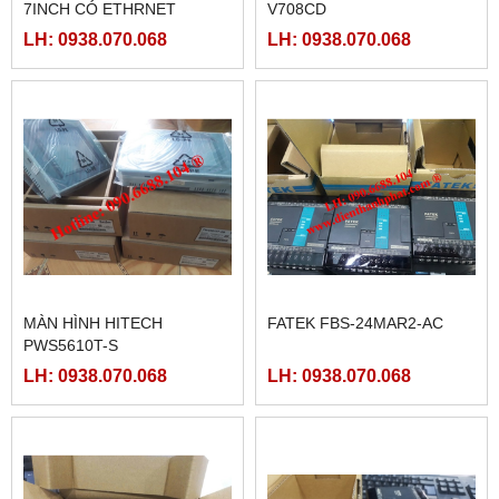
7INCH CÓ ETHRNET
V708CD
LH: 0938.070.068
LH: 0938.070.068
MÀN HÌNH HITECH
FATEK FBS-24MAR2-AC
PWS5610T-S
LH: 0938.070.068
LH: 0938.070.068