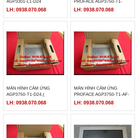
AGP3301-L1-D24
PROFACE AGP3750-T1-
D24-M, ( PFXGP3750TADC )
LH: 0938.070.068
LH: 0938.070.068
MÀN HÌNH CẢM ỨNG
MÀN HÌNH CẢM ỨNG
AGP3750-T1-D24,(
PROFACE AGP3750-T1-AF-
PFXGP3750TAD )
M,( PFXGP3750TAAC )
LH: 0938.070.068
LH: 0938.070.068