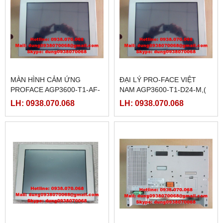
MÀN HÌNH CẢM ỨNG
ĐẠI LÝ PRO-FACE VIỆT
PROFACE AGP3600-T1-AF-
NAM AGP3600-T1-D24-M,(
D81K,( PFXGP3600TAADK)
PFXGP3600TADC)
LH: 0938.070.068
LH: 0938.070.068