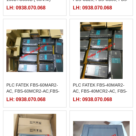
CB2, FBS-CB5
LH: 0938.070.068
LH: 0938.070.068
PLC FATEK FBS-60MAR2-
PLC FATEK FBS-40MAR2-
AC, FBS-60MCR2-AC,FBS-
AC, FBS-40MCR2-AC, FBS-
60MAT2-AC, FBS-60MCT2-
40MCRT-AC, FBS-40MART-
LH: 0938.070.068
LH: 0938.070.068
AC,
AC