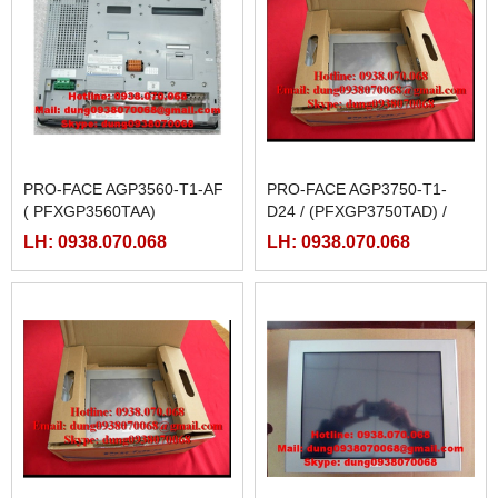
PRO-FACE AGP3560-T1-AF
PRO-FACE AGP3750-T1-
( PFXGP3560TAA)
D24 / (PFXGP3750TAD) /
AGP3750-T1-D24-M
LH: 0938.070.068
LH: 0938.070.068