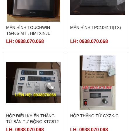
MÀN HÌNH TOUCHWIN
MÀN HÌNH TPC1061TI(TX)
TG465-MT , HMI XINJE
TG465-MT
LH: 0938.070.068
LH: 0938.070.068
HỘP ĐIỀU KHIỂN THẮNG
HỘP THẮNG TỪ GXZK-C
TỪ BÁN TỰ ĐỘNG KTC812
LH: 0938.070.068
LH: 0938.070.068