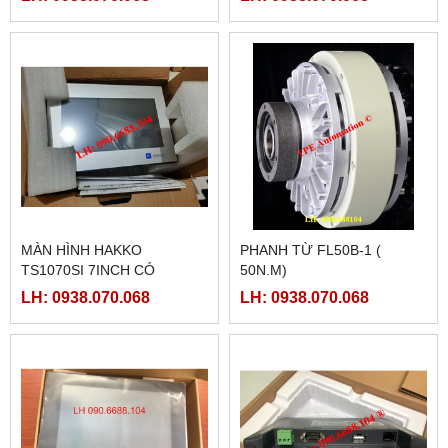
MÀN HÌNH HAKKO
PHANH TỪ FL50B-1 (
TS1070SI 7INCH CÓ
50N.M)
ETHERNET
LH: 0938.070.068
LH: 0938.070.068