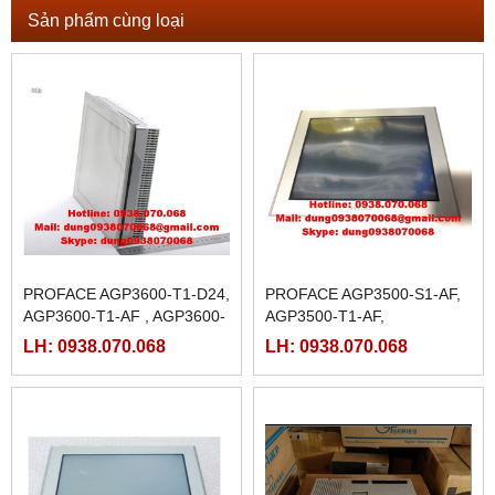
Sản phẩm cùng loại
PROFACE AGP3600-T1-D24,
PROFACE AGP3500-S1-AF,
AGP3600-T1-AF , AGP3600-
AGP3500-T1-AF,
T1-D24-M, AGP3600-T1-AF-
LH: 0938.070.068
LH: 0938.070.068
M