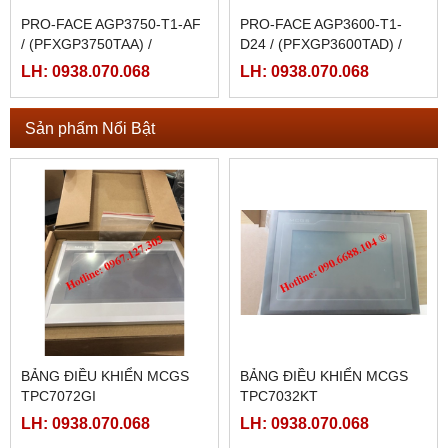
PRO-FACE AGP3750-T1-AF
PRO-FACE AGP3600-T1-
/ (PFXGP3750TAA) /
D24 / (PFXGP3600TAD) /
AGP3750-T1-AF-M
AGP3600-T1-D24-M
LH: 0938.070.068
LH: 0938.070.068
Sản phẩm Nổi Bật
BẢNG ĐIỀU KHIỂN MCGS
BẢNG ĐIỀU KHIỂN MCGS
TPC7072GI
TPC7032KT
LH: 0938.070.068
LH: 0938.070.068