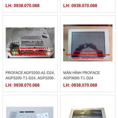
AGP3301-S1-D24, AGP3302-
M,AGP3300-S1-D24,
LH: 0938.070.068
LH: 0938.070.068
B1-D24
AGP3300-T1-D24, AGP3300-
T1-D24-M
PROFACE AGP3200-A1-D24,
MÀN HÌNH PROFACE
AGP3200-T1-D24, AGP3200-
AGP3600-T1-D24
T1-D24-M,
LH: 0938.070.068
LH: 0938.070.068