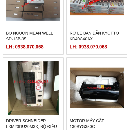
BỘ NGUỒN MEAN WELL
RƠ LE BÁN DẪN KYOTTO
SD-15B-05
KD40C40AX
LH: 0938.070.068
LH: 0938.070.068
DRIVER SCHNEIDER
MOTOR MÁY CẮT
LXM23DU20M3X, BỘ ĐIỀU
130BYG350C