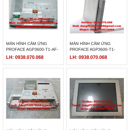
MÀN HÌNH CẢM ỨNG
MÀN HÌNH CẢM ỨNG
PROFACE AGP3600-T1-AF-
PROFACE AGP3600-T1-
CA1M, ( PFXGP3600TAACA
D24-FN1M,(
LH: 0938.070.068
LH: 0938.070.068
)
PFXGP3600TADFN )