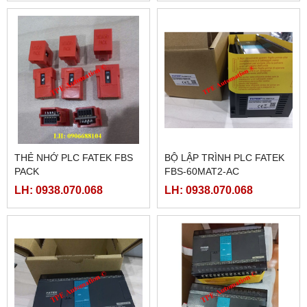
THẺ NHỚ PLC FATEK FBS
BỘ LẬP TRÌNH PLC FATEK
PACK
FBS-60MAT2-AC
LH: 0938.070.068
LH: 0938.070.068