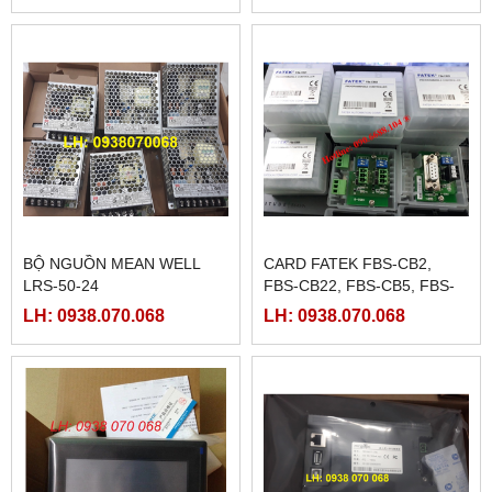
BỘ NGUỒN MEAN WELL
CARD FATEK FBS-CB2,
LRS-50-24
FBS-CB22, FBS-CB5, FBS-
CB25, FBS-CB55
LH: 0938.070.068
LH: 0938.070.068