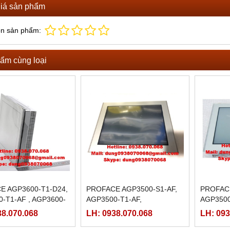
iá sản phẩm
ọn sản phẩm:
ẩm cùng loại
E AGP3600-T1-D24,
PROFACE AGP3500-S1-AF,
PROFACE
-T1-AF , AGP3600-
AGP3500-T1-AF,
AGP3500
M, AGP3600-T1-AF-
T1-D24,
38.070.068
LH: 0938.070.068
LH: 093