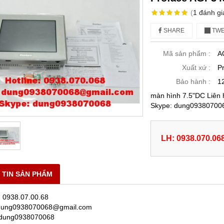
(
1
đánh gi
SHARE
TWE
Mã sản phẩm :
A
Xuất xứ :
P
Bảo hành :
1
màn hình 7.5"DC Liên
Skype: dung09380700
LH: 0938.070.06
 TIN SẢN PHẨM
̣: 0938.07.00.68
 dung0938070068@gmail.com
 dung0938070068