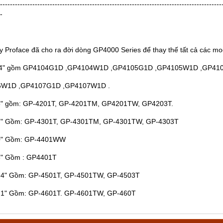
-----------------------------------------------------------------------------------------
-
y Proface đã cho ra đời dòng GP4000 Series để thay thế tất cả các m
3.4" gồm GP4104G1D ,GP4104W1D ,GP4105G1D ,GP4105W1D ,GP41
W1D ,GP4107G1D ,GP4107W1D .
.5" gồm: GP-4201T, GP-4201TM, GP4201TW, GP4203T.
.7" Gồm: GP-4301T, GP-4301TM, GP-4301TW, GP-4303T
.0" Gồm: GP-4401WW
5" Gồm : GP4401T
0.4" Gồm: GP-4501T, GP-4501TW, GP-4503T
2.1" Gồm: GP-4601T. GP-4601TW, GP-460T