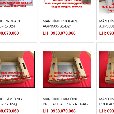
NH PROFACE
MÀN HÌNH PROFACE
MÀN HÌ
0-T1-D24
AGP3500-S1-D24
AGP3301
38.070.068
LH: 0938.070.068
LH: 093
NH CẢM ỨNG
MÀN HÌNH CẢM ỨNG
MÀN HÌ
-T1-D24,(
PROFACE AGP3750-T1-AF-
PROFACE
750TAD )
M,( PFXGP3750TAAC )
(PFXGP3
38.070.068
LH: 0938.070.068
LH: 093