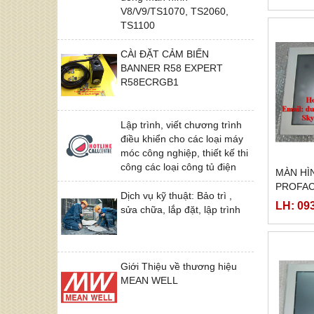
V8/V9/TS1070, TS2060,
TS1100
CÀI ĐẶT CẢM BIẾN
BANNER R58 EXPERT
R58ECRGB1
Lập trình, viết chương trình
điều khiển cho các loại máy
móc công nghiệp, thiết kế thi
công các loại công tủ điện
MÀN HÌ
PROFAC
Dịch vụ kỹ thuật: Bảo trì ,
M, ( PF
LH: 09
sửa chữa, lắp đặt, lập trình
Giới Thiệu về thương hiệu
MEAN WELL