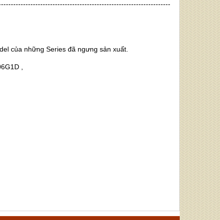
----------------------------------------------------------------------
odel của những Series đã ngưng sản xuất.
06G1D ,