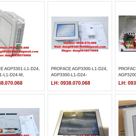
E AGP3301-L1-D24,
PROFACE AGP3300-L1-D24,
PROFACE
1-L1-D24-M,
AGP3300-L1-D24-
AGP3200
-S1-D24, AGP3302-
M,AGP3300-S1-D24,
T1-D24-
38.070.068
LH: 0938.070.068
LH: 093
AGP3300-T1-D24, AGP3300-
T1-D24-M