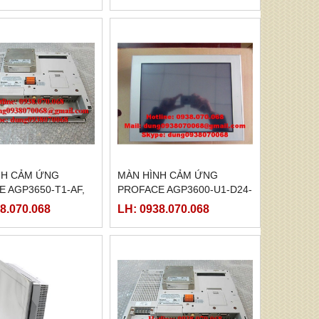
NH CẢM ỨNG
MÀN HÌNH CẢM ỨNG
 AGP3650-T1-AF,
PROFACE AGP3600-U1-D24-
650TAA )
CA1M,( PFXGP3600UADCA )
8.070.068
LH: 0938.070.068