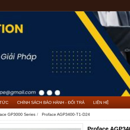
 TỨC
CHÍNH SÁCH BẢO HÀNH - ĐỔI TRẢ
LIÊN HỆ
face GP3000 Series
Proface AGP3400-T1-D24
Proface AGP34