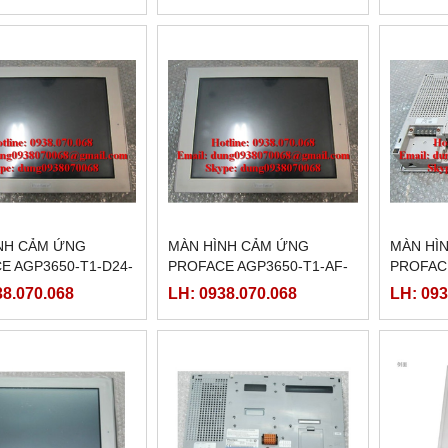
NH CẢM ỨNG
MÀN HÌNH CẢM ỨNG
MÀN HÌ
E AGP3650-T1-D24-
PROFACE AGP3650-T1-AF-
PROFACE
XGP3650TADC )
M,( PFXGP3650TAAC )
(PFXGP3
38.070.068
LH: 0938.070.068
LH: 093