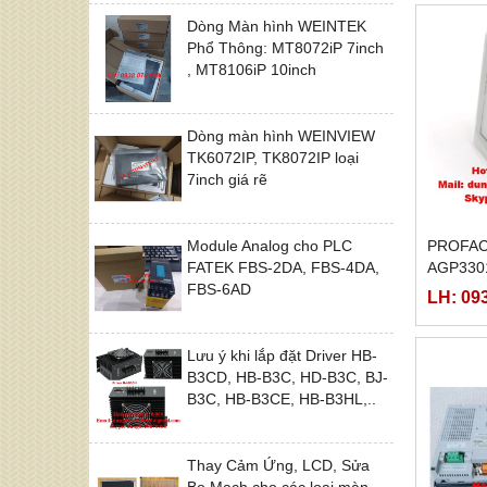
Dòng Màn hình WEINTEK
Phổ Thông: MT8072iP 7inch
, MT8106iP 10inch
Dòng màn hình WEINVIEW
TK6072IP, TK8072IP loại
7inch giá rẽ
Module Analog cho PLC
PROFAC
FATEK FBS-2DA, FBS-4DA,
AGP330
FBS-6AD
AGP3301
LH: 09
B1-D24
Lưu ý khi lắp đặt Driver HB-
B3CD, HB-B3C, HD-B3C, BJ-
B3C, HB-B3CE, HB-B3HL,..
Thay Cảm Ứng, LCD, Sửa
Bo Mạch cho các loại màn