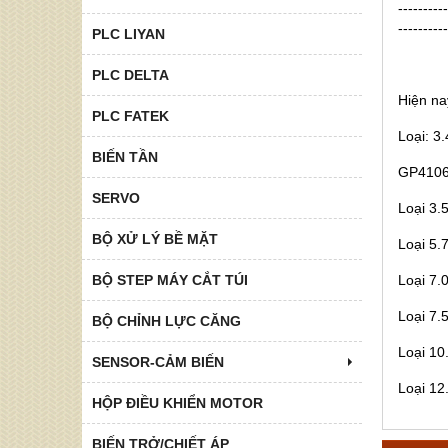
----------
----------
PLC LIYAN
PLC DELTA
Hiện na
PLC FATEK
Loại: 
BIẾN TẦN
GP4106
SERVO
Loại 3
BỘ XỬ LÝ BỀ MẶT
Loại 5
BỘ STEP MÁY CẮT TÚI
Loại 7
Loại 7.
BỘ CHỈNH LỰC CĂNG
Loại 1
SENSOR-CẢM BIẾN
Loại 1
HỘP ĐIỀU KHIỂN MOTOR
BIẾN TRỞ/CHIẾT ÁP