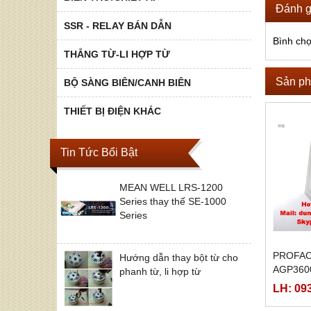
Đánh g
SSR - RELAY BÁN DẪN
Bình ch
THẮNG TỪ-LI HỢP TỪ
Sản ph
BỘ SÀNG BIÊN/CANH BIÊN
THIẾT BỊ ĐIỆN KHÁC
Tin Tức Bổi Bật
MEAN WELL LRS-1200
Series thay thế SE-1000
Series
PROFAC
Hướng dẫn thay bột từ cho
AGP3600
phanh từ, li hợp từ
T1-D24-
LH: 09
M