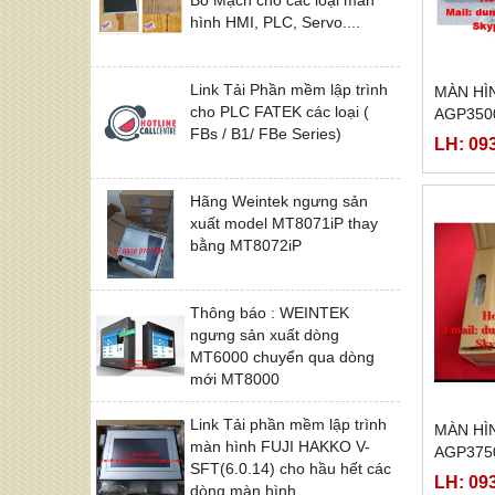
hình HMI, PLC, Servo....
Link Tải Phần mềm lập trình
MÀN HÌ
cho PLC FATEK các loại (
AGP350
FBs / B1/ FBe Series)
LH: 09
Hãng Weintek ngưng sản
xuất model MT8071iP thay
bằng MT8072iP
Thông báo : WEINTEK
ngưng sản xuất dòng
MT6000 chuyển qua dòng
mới MT8000
Link Tải phần mềm lập trình
MÀN HÌ
màn hình FUJI HAKKO V-
AGP3750
SFT(6.0.14) cho hầu hết các
PFXGP3
LH: 09
dòng màn hình