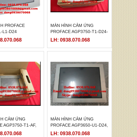
NH PROFACE
MÀN HÌNH CẢM ỨNG
-L1-D24
PROFACE AGP3750-T1-D24-
M, ( PFXGP3750TADC )
8.070.068
LH: 0938.070.068
NH CẢM ỨNG
MÀN HÌNH CẢM ỨNG
 AGP3750-T1-AF,
PROFACE AGP3650-U1-D24,
750TAA )
( PFXGP3650UADC )
8.070.068
LH: 0938.070.068