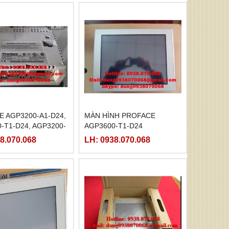
 AGP3200-A1-D24,
MÀN HÌNH PROFACE
-T1-D24, AGP3200-
AGP3600-T1-D24
M,
8.070.068
LH: 0938.070.068