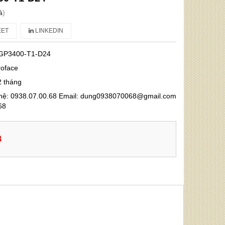
á
)
ET
LINKEDIN
GP3400-T1-D24
roface
2 tháng
 hệ: 0938.07.00.68 Email: dung0938070068@gmail.com
68
8