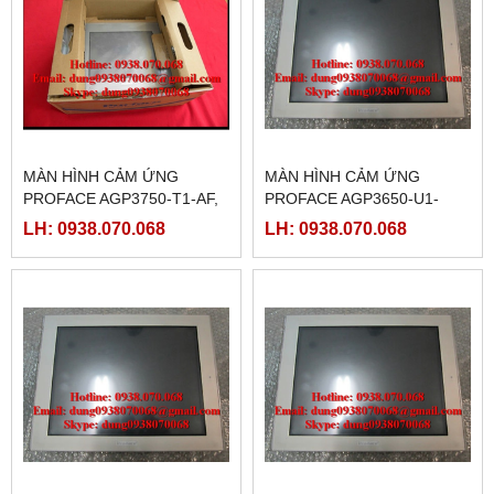
MÀN HÌNH CẢM ỨNG
MÀN HÌNH CẢM ỨNG
PROFACE AGP3750-T1-AF,
PROFACE AGP3650-U1-
(PFXGP3750TAA )
D24,( PFXGP3650UADC )
LH: 0938.070.068
LH: 0938.070.068