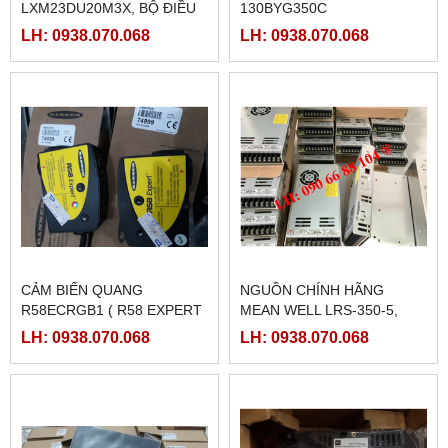
LXM23DU20M3X, BỘ ĐIỀU
130BYG350C
KHIỂN SERVO
LH: 0938.070.068
LH: 0938.070.068
LXM23DU20M3X
CẢM BIẾN QUANG
NGUỒN CHÍNH HÃNG
R58ECRGB1 ( R58 EXPERT
MEAN WELL LRS-350-5,
BANNER)
LRS-350-12, LRS-350-24,
LH: 0938.070.068
LH: 0938.070.068
LRS-350-36, LRS-350-27,
LRS-350-48