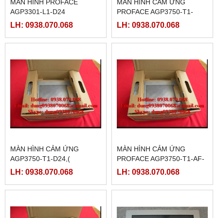
MÀN HÌNH PROFACE
MÀN HÌNH CẢM ỨNG
AGP3301-L1-D24
PROFACE AGP3750-T1-
D24-M, ( PFXGP3750TADC )
LH: 0938.070.068
LH: 0938.070.068
MÀN HÌNH CẢM ỨNG
MÀN HÌNH CẢM ỨNG
AGP3750-T1-D24,(
PROFACE AGP3750-T1-AF-
PFXGP3750TAD )
M,( PFXGP3750TAAC )
LH: 0938.070.068
LH: 0938.070.068