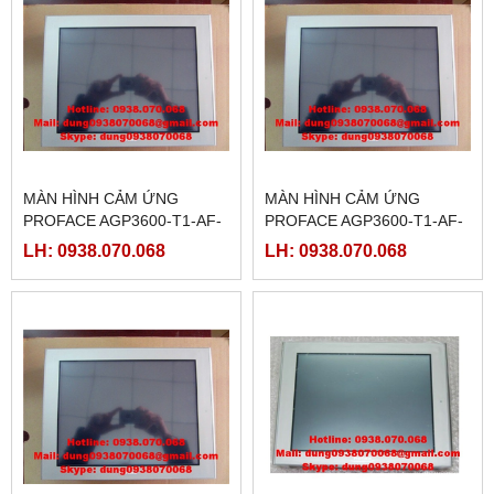
MÀN HÌNH CẢM ỨNG
MÀN HÌNH CẢM ỨNG
PROFACE AGP3600-T1-AF-
PROFACE AGP3600-T1-AF-
D81C,( PFXGP3600TAADC)
D81K,( PFXGP3600TAADK)
LH: 0938.070.068
LH: 0938.070.068