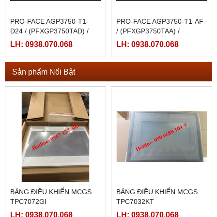
PRO-FACE AGP3750-T1-
PRO-FACE AGP3750-T1-AF
D24 / (PFXGP3750TAD) /
/ (PFXGP3750TAA) /
AGP3750-T1-D24-M
AGP3750-T1-AF-M
LH: 0938.070.068
LH: 0938.070.068
Sản phẩm Nổi Bật
BẢNG ĐIỀU KHIỂN MCGS
BẢNG ĐIỀU KHIỂN MCGS
TPC7072GI
TPC7032KT
LH: 0938.070.068
LH: 0938.070.068