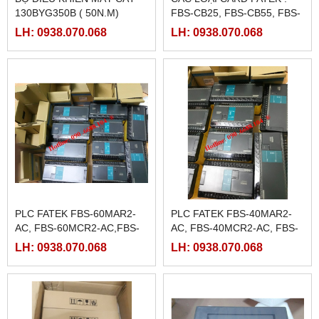
130BYG350B ( 50N.M)
FBS-CB25, FBS-CB55, FBS-
CB2, FBS-CB5
LH: 0938.070.068
LH: 0938.070.068
PLC FATEK FBS-60MAR2-
PLC FATEK FBS-40MAR2-
AC, FBS-60MCR2-AC,FBS-
AC, FBS-40MCR2-AC, FBS-
60MAT2-AC, FBS-60MCT2-
40MCRT-AC, FBS-40MART-
LH: 0938.070.068
LH: 0938.070.068
AC,
AC