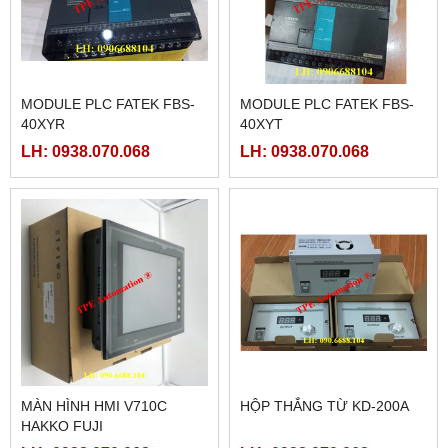
MODULE PLC FATEK FBS-
MODULE PLC FATEK FBS-
40XYR
40XYT
LH: 0938.070.068
LH: 0938.070.068
MÀN HÌNH HMI V710C
HỘP THẮNG TỪ KD-200A
HAKKO FUJI