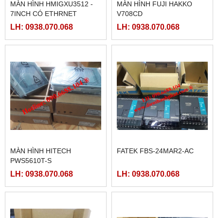
MÀN HÌNH HMIGXU3512 -
MÀN HÌNH FUJI HAKKO
7INCH CÓ ETHRNET
V708CD
LH: 0938.070.068
LH: 0938.070.068
MÀN HÌNH HITECH
FATEK FBS-24MAR2-AC
PWS5610T-S
LH: 0938.070.068
LH: 0938.070.068