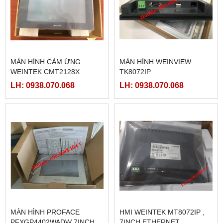
MÀN HÌNH CẢM ỨNG
MÀN HÌNH WEINVIEW
WEINTEK CMT2128X
TK8072IP
LH: 0938.070.068
LH: 0938.070.068
MÀN HÌNH PROFACE
HMI WEINTEK MT8072IP ,
PFXGP4402WADW 7INCH
7INCH ETHERNET