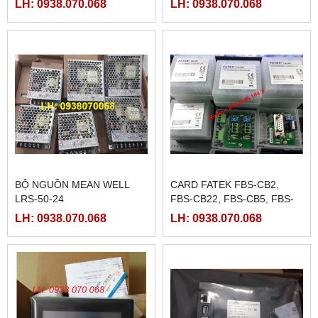
LH: 0938.070.068
LH: 0938.070.068
BỘ NGUỒN MEAN WELL
CARD FATEK FBS-CB2,
LRS-50-24
FBS-CB22, FBS-CB5, FBS-
CB25, FBS-CB55
LH: 0938.070.068
LH: 0938.070.068