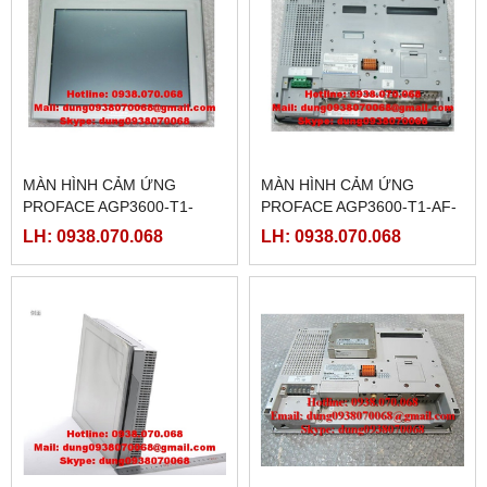
MÀN HÌNH CẢM ỨNG
MÀN HÌNH CẢM ỨNG
PROFACE AGP3600-T1-
PROFACE AGP3600-T1-AF-
D24-CA1M,(
CA1M, ( PFXGP3600TAACA
LH: 0938.070.068
LH: 0938.070.068
PFXGP3600TADCA )
)