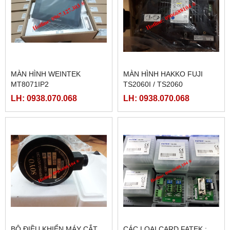
MÀN HÌNH WEINTEK
MÀN HÌNH HAKKO FUJI
MT8071IP2
TS2060I / TS2060
LH: 0938.070.068
LH: 0938.070.068
BỘ ĐIỀU KHIỂN MÁY CẮT
CÁC LOẠI CARD FATEK :