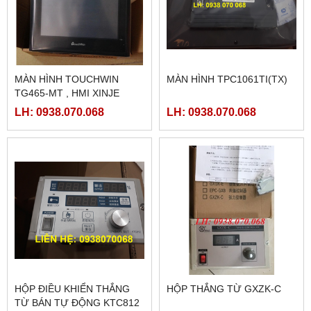
MÀN HÌNH TOUCHWIN
MÀN HÌNH TPC1061TI(TX)
TG465-MT , HMI XINJE
TG465-MT
LH: 0938.070.068
LH: 0938.070.068
HỘP ĐIỀU KHIỂN THẮNG
HỘP THẮNG TỪ GXZK-C
TỪ BÁN TỰ ĐỘNG KTC812