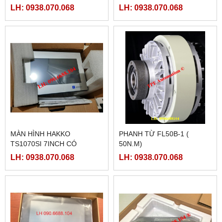
LH: 0938.070.068
LH: 0938.070.068
MÀN HÌNH HAKKO
PHANH TỪ FL50B-1 (
TS1070SI 7INCH CÓ
50N.M)
ETHERNET
LH: 0938.070.068
LH: 0938.070.068