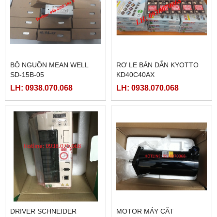
BỘ NGUỒN MEAN WELL
RƠ LE BÁN DẪN KYOTTO
SD-15B-05
KD40C40AX
LH: 0938.070.068
LH: 0938.070.068
DRIVER SCHNEIDER
MOTOR MÁY CẮT