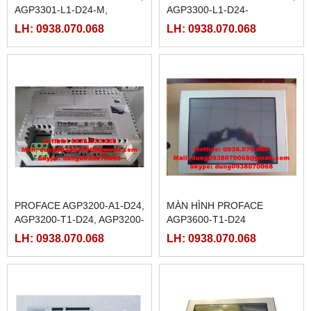
AGP3301-L1-D24-M,
AGP3300-L1-D24-
AGP3301-S1-D24, AGP3302-
M,AGP3300-S1-D24,
LH: 0938.070.068
LH: 0938.070.068
B1-D24
AGP3300-T1-D24, AGP3300-
T1-D24-M
PROFACE AGP3200-A1-D24,
MÀN HÌNH PROFACE
AGP3200-T1-D24, AGP3200-
AGP3600-T1-D24
T1-D24-M,
LH: 0938.070.068
LH: 0938.070.068