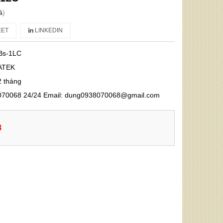
á
)
ET
LINKEDIN
Bs-1LC
ATEK
2 tháng
070068 24/24 Email: dung0938070068@gmail.com
8