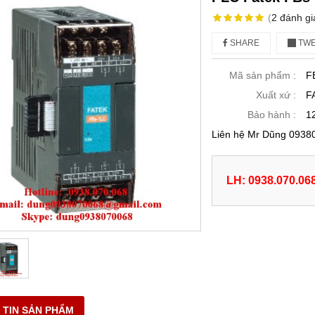
(
2
đánh gi
SHARE
TWE
Mã sản phẩm :
F
Xuất xứ :
F
Bảo hành :
1
Liên hệ Mr Dũng 0938
LH: 0938.070.06
 TIN SẢN PHẨM