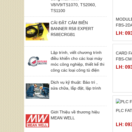
V8/V9/TS1070, TS2060,
TS1100
MODULE
CÀI ĐẶT CẢM BIẾN
FBS-2DA
BANNER R58 EXPERT
LH: 09
R58ECRGB1
Lập trình, viết chương trình
điều khiển cho các loại máy
móc công nghiệp, thiết kế thi
công các loại công tủ điện
Dịch vụ kỹ thuật: Bảo trì ,
sửa chữa, lắp đặt, lập trình
CARD F
Giới Thiệu về thương hiệu
FBS-CM
MEAN WELL
LH: 09