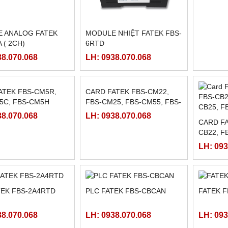
 ANALOG FATEK
MODULE NHIỆT FATEK FBS-
PLC FA
 ( 2CH)
6RTD
38.070.068
LH: 0938.070.068
LH: 093
ATEK FBS-CM5R,
CARD FATEK FBS-CM22,
CARD FA
5C, FBS-CM5H
FBS-CM25, FBS-CM55, FBS-
CB22, F
CM25E,FBS-CM55E, FBS-
FBS-CB
38.070.068
LH: 0938.070.068
LH: 093
CBE, FBS-CBEH, FBS-CBES