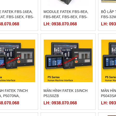
 FATEK FBS-16EA,
MODULE FATEK FBS-8EA,
BỘ LẬP 
AT, FBS-16EX, FBS-
FBS-8EAT, FBS-8EX, FBS-
FBS-32
BS-16EYT
8EY, FBS-8EYT
38.070.068
LH: 0938.070.068
LH: 093
NH FATEK 7INCH
MÀN HÌNH FATEK 15INCH
MÀN HÌN
, P5070NA,
P5150ZB
P5043SA
A
38.070.068
LH: 0938.070.068
LH: 093