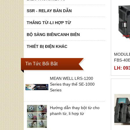
SSR - RELAY BÁN DẪN
THẮNG TỪ-LI HỢP TỪ
BỘ SÀNG BIÊN/CANH BIÊN
THIẾT BỊ ĐIỆN KHÁC
MODULE
FBS-40
Tin Tức Bổi Bật
LH: 09
MEAN WELL LRS-1200
Series thay thế SE-1000
Series
Hướng dẫn thay bột từ cho
phanh từ, li hợp từ