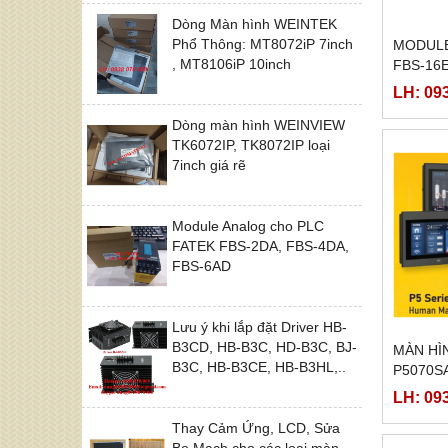
Dòng Màn hình WEINTEK
Phổ Thông: MT8072iP 7inch
MODULE
, MT8106iP 10inch
FBS-16E
16EY, F
LH: 09
Dòng màn hình WEINVIEW
TK6072IP, TK8072IP loại
7inch giá rẽ
Module Analog cho PLC
FATEK FBS-2DA, FBS-4DA,
FBS-6AD
Lưu ý khi lắp đặt Driver HB-
B3CD, HB-B3C, HD-B3C, BJ-
MÀN HÌ
B3C, HB-B3CE, HB-B3HL,..
P5070SA
P5070Z
LH: 09
Thay Cảm Ứng, LCD, Sửa
Bo Mạch cho các loại màn