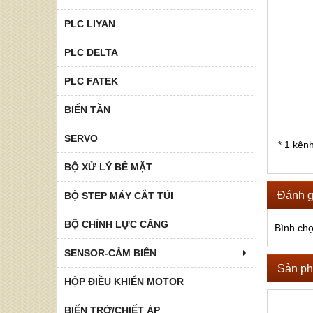
PLC LIYAN
PLC DELTA
PLC FATEK
BIẾN TẦN
SERVO
* 1 kênh
BỘ XỬ LÝ BỀ MẶT
Đánh g
BỘ STEP MÁY CẮT TÚI
BỘ CHỈNH LỰC CĂNG
Bình ch
SENSOR-CẢM BIẾN
Sản ph
HỘP ĐIỀU KHIỂN MOTOR
BIẾN TRỞ/CHIẾT ÁP