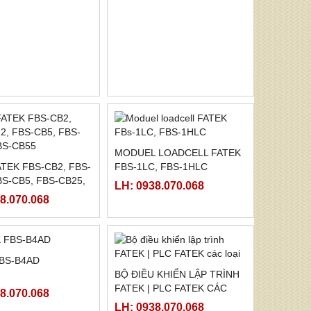
TEK FBS-CM5H
MODULE NHIỆT FATEK FBS-
4PT
8.070.068
LH: 0938.070.068
TEK FBS-CB2, FBS-
MODUEL LOADCELL FATEK
BS-CB5, FBS-CB25,
FBS-1LC, FBS-1HLC
55
8.070.068
LH: 0938.070.068