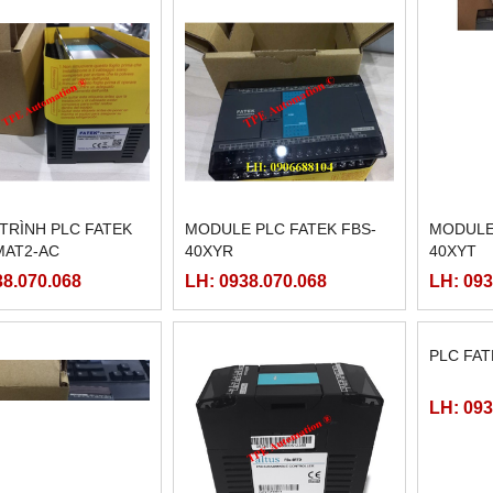
 TRÌNH PLC FATEK
MODULE PLC FATEK FBS-
MODULE 
MAT2-AC
40XYR
40XYT
38.070.068
LH: 0938.070.068
LH: 093