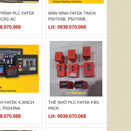
TRÌNH PLC FATEK
MÀN HÌNH FATEK 7INCH
MCR2-AC
P5070SB, P5070NB,
P5070ZB
8.070.068
LH: 0938.070.068
H FATEK 4.3INCH
THẺ NHỚ PLC FATEK FBS
, P5043NA
PACK
8.070.068
LH: 0938.070.068