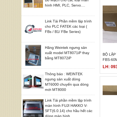
hình HMI, PLC, Servo....
Link Tải Phần mềm lập trình
cho PLC FATEK các loại (
FBs / B1/ FBe Series)
Hãng Weintek ngưng sản
xuất model MT8071iP thay
BỘ LẬP
bằng MT8072iP
FBS-60
LH: 09
Thông báo : WEINTEK
ngưng sản xuất dòng
MT6000 chuyển qua dòng
mới MT8000
Link Tải phần mềm lập trình
màn hình FUJI HAKKO V-
SFT(6.0.14) cho hầu hết các
dòng màn hình