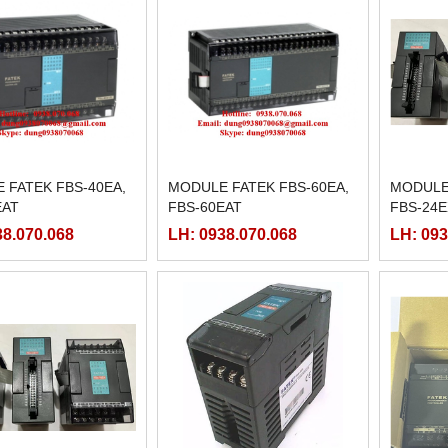
 FATEK FBS-40EA,
MODULE FATEK FBS-60EA,
MODULE 
EAT
FBS-60EAT
FBS-24E
24EYT
38.070.068
LH: 0938.070.068
LH: 093