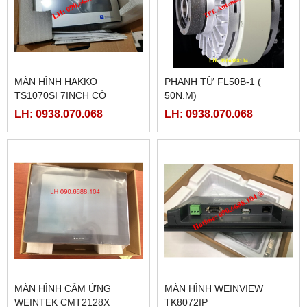
MÀN HÌNH HAKKO
PHANH TỪ FL50B-1 (
TS1070SI 7INCH CÓ
50N.M)
ETHERNET
LH: 0938.070.068
LH: 0938.070.068
MÀN HÌNH CẢM ỨNG
MÀN HÌNH WEINVIEW
WEINTEK CMT2128X
TK8072IP