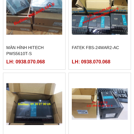
MÀN HÌNH HITECH
FATEK FBS-24MAR2-AC
PWS5610T-S
LH: 0938.070.068
LH: 0938.070.068