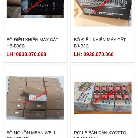
BỘ ĐIỀU KHIỂN MÁY CẮT
BỘ ĐIỀU KHIỂN MÁY CẮT
HB-B3CD
BJ-B3C
LH: 0938.070.068
LH: 0938.070.068
BỘ NGUỒN MEAN WELL
RƠ LE BÁN DẪN KYOTTO