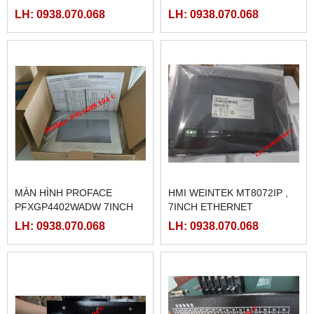
LH: 0938.070.068
LH: 0938.070.068
MÀN HÌNH PROFACE
HMI WEINTEK MT8072IP ,
PFXGP4402WADW 7INCH
7INCH ETHERNET
LH: 0938.070.068
LH: 0938.070.068