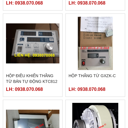
TG465-MT
LH: 0938.070.068
LH: 0938.070.068
HỘP ĐIỀU KHIỂN THẮNG
HỘP THẮNG TỪ GXZK-C
TỪ BÁN TỰ ĐỘNG KTC812
LH: 0938.070.068
LH: 0938.070.068