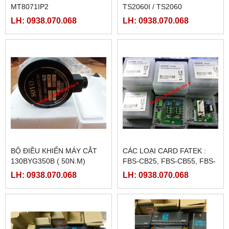
MT8071IP2
TS2060I / TS2060
LH: 0938.070.068
LH: 0938.070.068
BỘ ĐIỀU KHIỂN MÁY CẮT
CÁC LOẠI CARD FATEK :
130BYG350B ( 50N.M)
FBS-CB25, FBS-CB55, FBS-
CB2, FBS-CB5
LH: 0938.070.068
LH: 0938.070.068