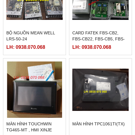
BỘ NGUỒN MEAN WELL
CARD FATEK FBS-CB2,
LRS-50-24
FBS-CB22, FBS-CB5, FBS-
CB25, FBS-CB55
LH: 0938.070.068
LH: 0938.070.068
MÀN HÌNH TOUCHWIN
MÀN HÌNH TPC1061TI(TX)
TG465-MT , HMI XINJE