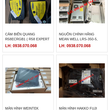
CẢM BIẾN QUANG
NGUỒN CHÍNH HÃNG
R58ECRGB1 ( R58 EXPERT
MEAN WELL LRS-350-5,
BANNER)
LRS-350-12, LRS-350-24,
LH: 0938.070.068
LH: 0938.070.068
LRS-350-36, LRS-350-27,
LRS-350-48
MÀN HÌNH WEINTEK
MÀN HÌNH HAKKO FUJI