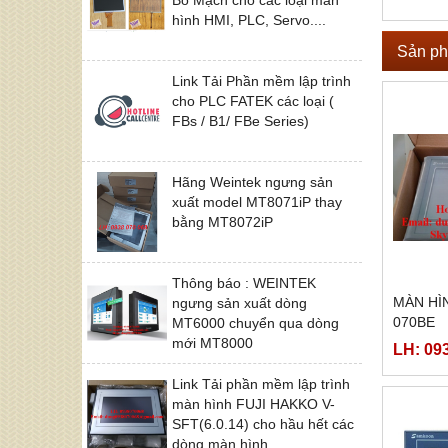
hình HMI, PLC, Servo....
Sản ph
Link Tải Phần mềm lập trình
cho PLC FATEK các loại (
FBs / B1/ FBe Series)
Hãng Weintek ngưng sản
xuất model MT8071iP thay
bằng MT8072iP
Thông báo : WEINTEK
MÀN HÌ
ngưng sản xuất dòng
070BE
MT6000 chuyển qua dòng
mới MT8000
LH: 09
Link Tải phần mềm lập trình
màn hình FUJI HAKKO V-
SFT(6.0.14) cho hầu hết các
dòng màn hình