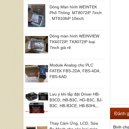
Dòng Màn hình WEINTEK
Phổ Thông: MT8072iP 7inch
, MT8106iP 10inch
Dòng màn hình WEINVIEW
TK6072IP, TK8072IP loại
7inch giá rẽ
Module Analog cho PLC
FATEK FBS-2DA, FBS-4DA,
FBS-6AD
Lưu ý khi lắp đặt Driver HB-
B3CD, HB-B3C, HD-B3C, BJ-
B3C, HB-B3CE, HB-B3HL,..
Đánh g
Thay Cảm Ứng, LCD, Sửa
Bình ch
Bo Mạch cho các loại màn