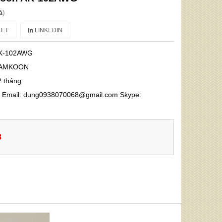
á
)
ET
LINKEDIN
K-102AWG
AMKOON
2 tháng
68 Email: dung0938070068@gmail.com Skype:
8