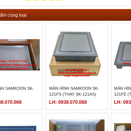
ẩm cùng loại
NH SAMKOON SK-
MÀN HÌNH SAMKOON SK-
MÀN HÌ
121FS (THAY SK-121AS)
121FE (
38.070.068
LH: 0938.070.068
LH: 093