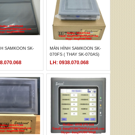
NH SAMKOON SK-
MÀN HÌNH SAMKOON SK-
070FS ( THAY SK-070AS)
8.070.068
LH: 0938.070.068