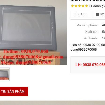
(
1
đánh gi
SHARE
TWE
Mã sản phẩm :
A
Xuất xứ :
S
Bảo hành :
1
Liên hệ: 0938.07.00.
dung0938070068
LH: 0938.070.06
 TIN SẢN PHẨM