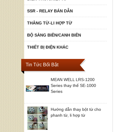
SSR - RELAY BÁN DẪN
THẮNG TỪ-LI HỢP TỪ
BỘ SÀNG BIÊN/CANH BIÊN
THIẾT BỊ ĐIỆN KHÁC
Tin Tức Bổi Bật
MEAN WELL LRS-1200
Series thay thế SE-1000
Series
Hướng dẫn thay bột từ cho
phanh từ, li hợp từ