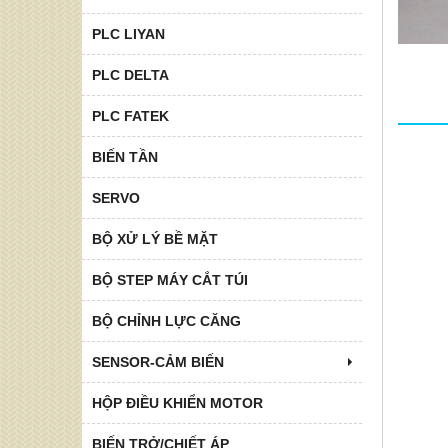
PLC LIYAN
PLC DELTA
PLC FATEK
BIẾN TẦN
SERVO
BỘ XỬ LÝ BỀ MẶT
BỘ STEP MÁY CẮT TÚI
BỘ CHỈNH LỰC CĂNG
SENSOR-CẢM BIẾN
HỘP ĐIỀU KHIỂN MOTOR
BIẾN TRỞ/CHIẾT ÁP