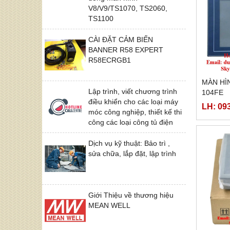
V8/V9/TS1070, TS2060,
TS1100
CÀI ĐẶT CẢM BIẾN
BANNER R58 EXPERT
R58ECRGB1
MÀN HÌ
Lập trình, viết chương trình
104FE
điều khiển cho các loại máy
LH: 09
móc công nghiệp, thiết kế thi
công các loại công tủ điện
Dịch vụ kỹ thuật: Bảo trì ,
sửa chữa, lắp đặt, lập trình
Giới Thiệu về thương hiệu
MEAN WELL