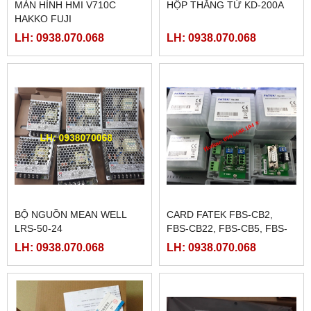
MÀN HÌNH HMI V710C
HỘP THẮNG TỪ KD-200A
HAKKO FUJI
LH: 0938.070.068
LH: 0938.070.068
BỘ NGUỒN MEAN WELL
CARD FATEK FBS-CB2,
LRS-50-24
FBS-CB22, FBS-CB5, FBS-
CB25, FBS-CB55
LH: 0938.070.068
LH: 0938.070.068