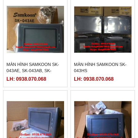
MÀN HÌNH SAMKOON SK-
MÀN HÌNH SAMKOON SK-
043AE, SK-043AB, SK-
043HS
043BE
LH: 0938.070.068
LH: 0938.070.068