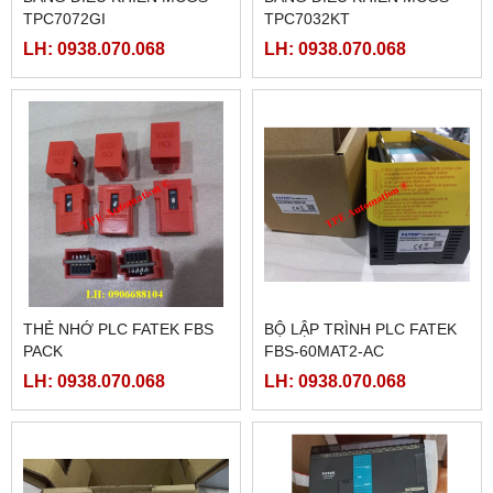
TPC7072GI
TPC7032KT
LH: 0938.070.068
LH: 0938.070.068
THẺ NHỚ PLC FATEK FBS
BỘ LẬP TRÌNH PLC FATEK
PACK
FBS-60MAT2-AC
LH: 0938.070.068
LH: 0938.070.068