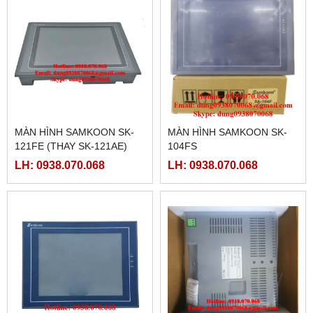
MÀN HÌNH SAMKOON SK-
MÀN HÌNH SAMKOON SK-
121FE (THAY SK-121AE)
104FS
LH: 0938.070.068
LH: 0938.070.068