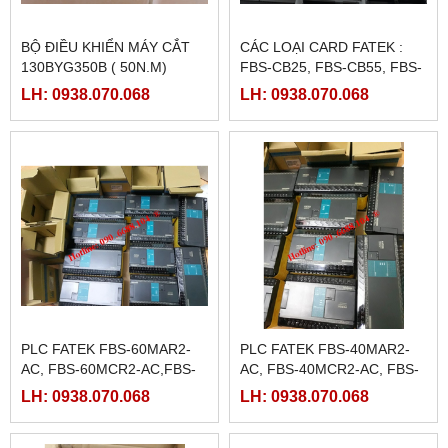
BỘ ĐIỀU KHIỂN MÁY CẮT
CÁC LOẠI CARD FATEK :
130BYG350B ( 50N.M)
FBS-CB25, FBS-CB55, FBS-
CB2, FBS-CB5
LH: 0938.070.068
LH: 0938.070.068
PLC FATEK FBS-60MAR2-
PLC FATEK FBS-40MAR2-
AC, FBS-60MCR2-AC,FBS-
AC, FBS-40MCR2-AC, FBS-
60MAT2-AC, FBS-60MCT2-
40MCRT-AC, FBS-40MART-
LH: 0938.070.068
LH: 0938.070.068
AC,
AC