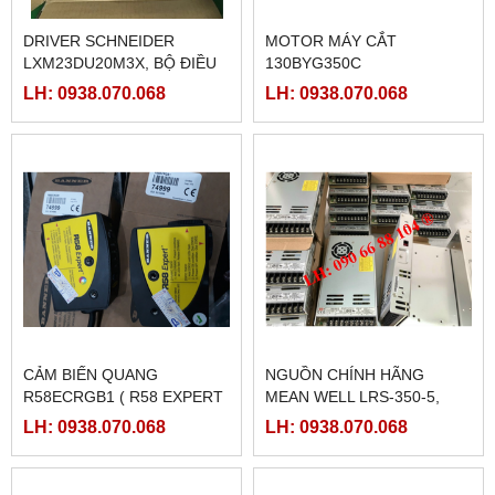
DRIVER SCHNEIDER
MOTOR MÁY CẮT
LXM23DU20M3X, BỘ ĐIỀU
130BYG350C
KHIỂN SERVO
LH: 0938.070.068
LH: 0938.070.068
LXM23DU20M3X
CẢM BIẾN QUANG
NGUỒN CHÍNH HÃNG
R58ECRGB1 ( R58 EXPERT
MEAN WELL LRS-350-5,
BANNER)
LRS-350-12, LRS-350-24,
LH: 0938.070.068
LH: 0938.070.068
LRS-350-36, LRS-350-27,
LRS-350-48