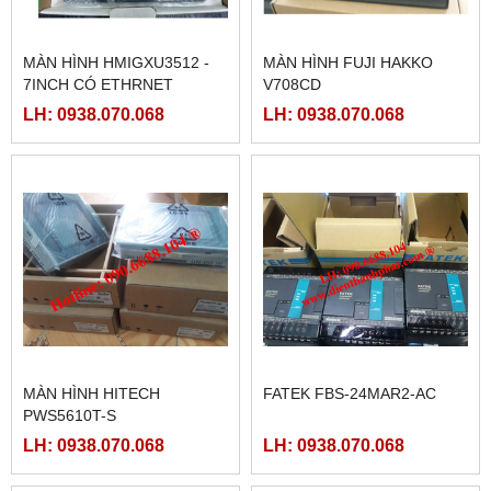
MÀN HÌNH HMIGXU3512 -
MÀN HÌNH FUJI HAKKO
7INCH CÓ ETHRNET
V708CD
LH: 0938.070.068
LH: 0938.070.068
MÀN HÌNH HITECH
FATEK FBS-24MAR2-AC
PWS5610T-S
LH: 0938.070.068
LH: 0938.070.068