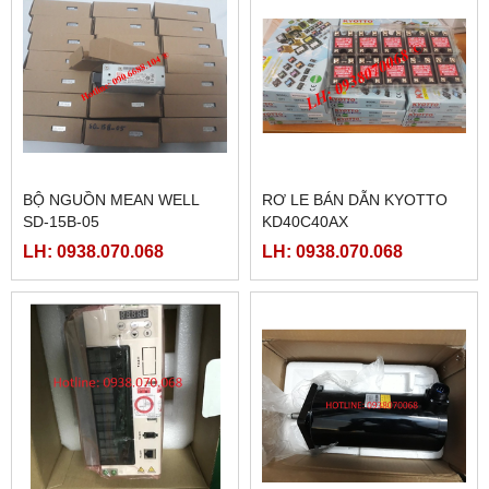
BỘ NGUỒN MEAN WELL
RƠ LE BÁN DẪN KYOTTO
SD-15B-05
KD40C40AX
LH: 0938.070.068
LH: 0938.070.068