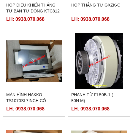
HỘP ĐIỀU KHIỂN THẮNG
HỘP THẮNG TỪ GXZK-C
TỪ BÁN TỰ ĐỘNG KTC812
LH: 0938.070.068
LH: 0938.070.068
MÀN HÌNH HAKKO
PHANH TỪ FL50B-1 (
TS1070SI 7INCH CÓ
50N.M)
ETHERNET
LH: 0938.070.068
LH: 0938.070.068