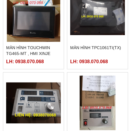
MÀN HÌNH TOUCHWIN
MÀN HÌNH TPC1061TI(TX)
TG465-MT , HMI XINJE
TG465-MT
LH: 0938.070.068
LH: 0938.070.068