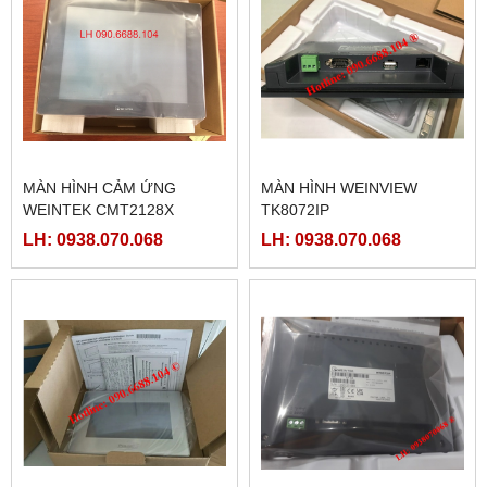
MÀN HÌNH CẢM ỨNG
MÀN HÌNH WEINVIEW
WEINTEK CMT2128X
TK8072IP
LH: 0938.070.068
LH: 0938.070.068