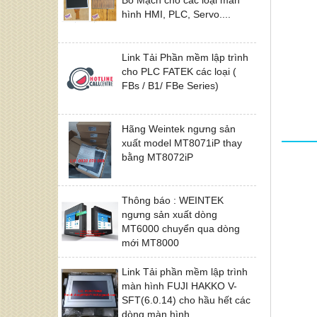
hình HMI, PLC, Servo....
Link Tải Phần mềm lập trình
cho PLC FATEK các loại (
FBs / B1/ FBe Series)
Hãng Weintek ngưng sản
xuất model MT8071iP thay
bằng MT8072iP
Thông báo : WEINTEK
ngưng sản xuất dòng
MT6000 chuyển qua dòng
mới MT8000
Link Tải phần mềm lập trình
màn hình FUJI HAKKO V-
SFT(6.0.14) cho hầu hết các
dòng màn hình