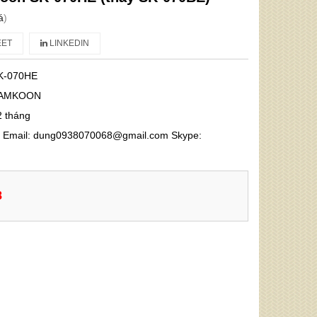
á
)
ET
LINKEDIN
K-070HE
AMKOON
2 tháng
68 Email: dung0938070068@gmail.com Skype:
8