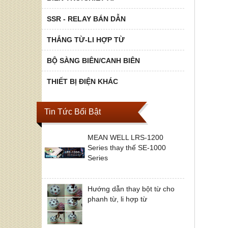
SSR - RELAY BÁN DẪN
THẮNG TỪ-LI HỢP TỪ
BỘ SÀNG BIÊN/CANH BIÊN
THIẾT BỊ ĐIỆN KHÁC
Tin Tức Bổi Bật
MEAN WELL LRS-1200
Series thay thế SE-1000
Series
Hướng dẫn thay bột từ cho
phanh từ, li hợp từ