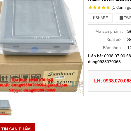
(
1
đánh gi
SHARE
TWE
Mã sản phẩm :
S
Xuất xứ :
S
Bảo hành :
1
Liên hệ: 0938.07.00.
dung0938070068
LH: 0938.070.06
 TIN SẢN PHẨM