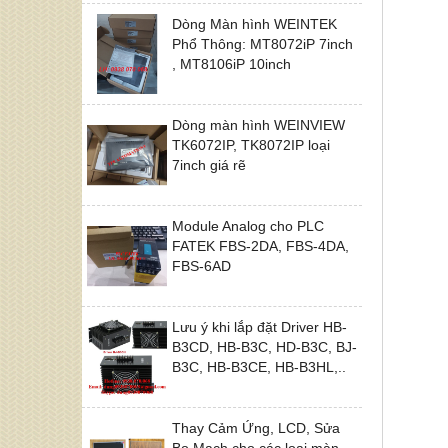
Dòng Màn hình WEINTEK
Phổ Thông: MT8072iP 7inch
, MT8106iP 10inch
Dòng màn hình WEINVIEW
TK6072IP, TK8072IP loại
7inch giá rẽ
Module Analog cho PLC
FATEK FBS-2DA, FBS-4DA,
FBS-6AD
Lưu ý khi lắp đặt Driver HB-
B3CD, HB-B3C, HD-B3C, BJ-
B3C, HB-B3CE, HB-B3HL,..
Thay Cảm Ứng, LCD, Sửa
Bo Mạch cho các loại màn