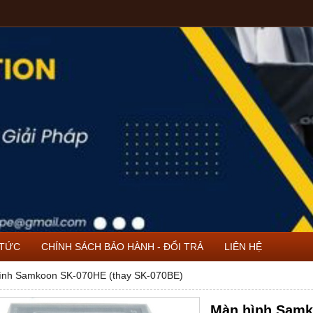
 TỨC
CHÍNH SÁCH BẢO HÀNH - ĐỔI TRẢ
LIÊN HỆ
ình Samkoon SK-070HE (thay SK-070BE)
Màn hình Samk