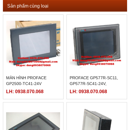
Sản phẩm cùng loại
MÀN HÌNH PROFACE
PROFACE GP577R-SC11,
GP2500-TC41-24V
GP577R-SC41-24V,
GP577R-TC11, GP577R-
LH: 0938.070.068
LH: 0938.070.068
TC41-24V