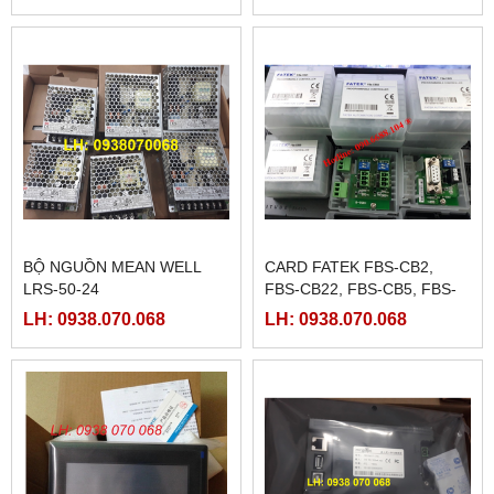
BỘ NGUỒN MEAN WELL
CARD FATEK FBS-CB2,
LRS-50-24
FBS-CB22, FBS-CB5, FBS-
CB25, FBS-CB55
LH: 0938.070.068
LH: 0938.070.068