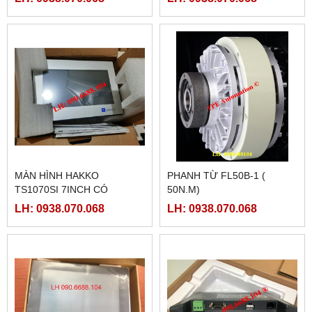
MÀN HÌNH HAKKO
PHANH TỪ FL50B-1 (
TS1070SI 7INCH CÓ
50N.M)
ETHERNET
LH: 0938.070.068
LH: 0938.070.068