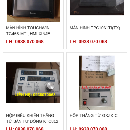
MÀN HÌNH TOUCHWIN
MÀN HÌNH TPC1061TI(TX)
TG465-MT , HMI XINJE
TG465-MT
LH: 0938.070.068
LH: 0938.070.068
HỘP ĐIỀU KHIỂN THẮNG
HỘP THẮNG TỪ GXZK-C
TỪ BÁN TỰ ĐỘNG KTC812
LH: 0938.070.068
LH: 0938.070.068