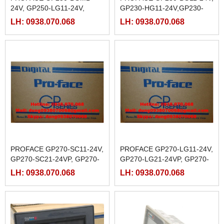
24V, GP250-LG11-24V,
GP230-HG11-24V,GP230-
GP250-SC11-24V
LG11-24V,GP230-SC11-24V
LH: 0938.070.068
LH: 0938.070.068
PROFACE GP270-SC11-24V,
PROFACE GP270-LG11-24V,
GP270-SC21-24VP, GP270-
GP270-LG21-24VP, GP270-
SC31-24V
LG31-24V,
LH: 0938.070.068
LH: 0938.070.068