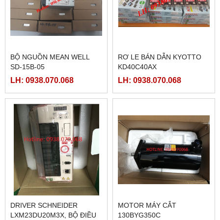
BỘ NGUỒN MEAN WELL
RƠ LE BÁN DẪN KYOTTO
SD-15B-05
KD40C40AX
LH: 0938.070.068
LH: 0938.070.068
DRIVER SCHNEIDER
MOTOR MÁY CẮT
LXM23DU20M3X, BỘ ĐIỀU
130BYG350C