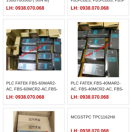
CB2, FBS-CB5
LH: 0938.070.068
LH: 0938.070.068
PLC FATEK FBS-60MAR2-
PLC FATEK FBS-40MAR2-
AC, FBS-60MCR2-AC,FBS-
AC, FBS-40MCR2-AC, FBS-
60MAT2-AC, FBS-60MCT2-
40MCRT-AC, FBS-40MART-
LH: 0938.070.068
LH: 0938.070.068
AC,
AC