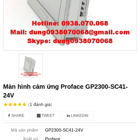
Màn hình cảm ứng Proface GP2300-SC41-
24V
(
1
đánh giá
)
SHARE
TWEET
LINKEDIN
Mã sản phẩm :
GP2300-SC41-24V
Xuất xứ :
Proface