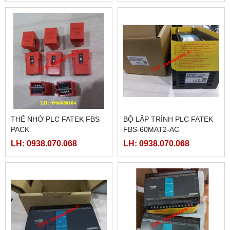
THẺ NHỚ PLC FATEK FBS
BỘ LẬP TRÌNH PLC FATEK
PACK
FBS-60MAT2-AC
LH: 0938.070.068
LH: 0938.070.068