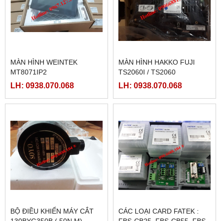
MÀN HÌNH WEINTEK
MÀN HÌNH HAKKO FUJI
MT8071IP2
TS2060I / TS2060
LH: 0938.070.068
LH: 0938.070.068
BỘ ĐIỀU KHIỂN MÁY CẮT
CÁC LOẠI CARD FATEK :
130BYG350B ( 50N.M)
FBS-CB25, FBS-CB55, FBS-