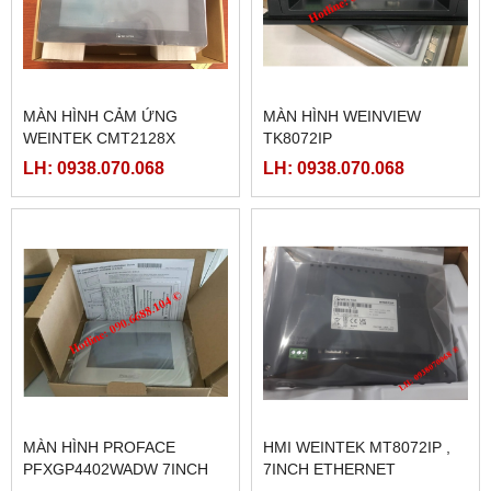
MÀN HÌNH CẢM ỨNG
MÀN HÌNH WEINVIEW
WEINTEK CMT2128X
TK8072IP
LH: 0938.070.068
LH: 0938.070.068
MÀN HÌNH PROFACE
HMI WEINTEK MT8072IP ,
PFXGP4402WADW 7INCH
7INCH ETHERNET