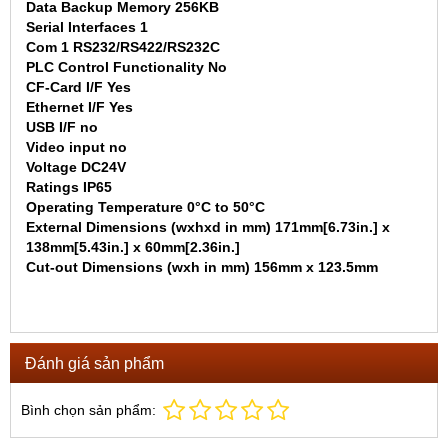
Data Backup Memory 256KB
Serial Interfaces 1
Com 1 RS232/RS422/RS232C
PLC Control Functionality No
CF-Card I/F Yes
Ethernet I/F Yes
USB I/F no
Video input no
Voltage DC24V
Ratings IP65
Operating Temperature 0°C to 50°C
External Dimensions (wxhxd in mm) 171mm[6.73in.] x
138mm[5.43in.] x 60mm[2.36in.]
Cut-out Dimensions (wxh in mm) 156mm x 123.5mm
Đánh giá sản phẩm
Bình chọn sản phẩm: