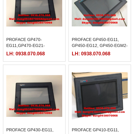
PROFACE GP470-
PROFACE GP450-EG11,
EG11,GP470-EG21-
GP450-EG12, GP450-EGM2-
24VP,GP470-EG31-24V,
220,
LH: 0938.070.068
LH: 0938.070.068
PROFACE GP430-EG11,
PROFACE GP410-EG11,