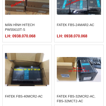
7INCH CÓ ETHRNET
V708CD
LH: 0938.070.068
LH: 0938.070.068
MÀN HÌNH HITECH
FATEK FBS-24MAR2-AC
PWS5610T-S
LH: 0938.070.068
LH: 0938.070.068