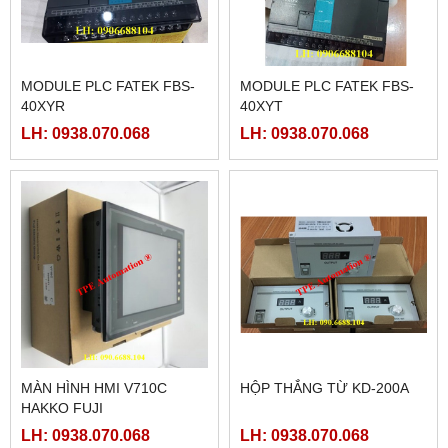
MODULE PLC FATEK FBS-
MODULE PLC FATEK FBS-
40XYR
40XYT
LH: 0938.070.068
LH: 0938.070.068
MÀN HÌNH HMI V710C
HỘP THẮNG TỪ KD-200A
HAKKO FUJI
LH: 0938.070.068
LH: 0938.070.068