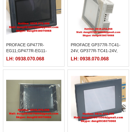
PROFACE GP477R-
PROFACE GP377R-TC41-
EG11,GP477R-EG11-
24V, GP377R-TC41-24V,
M,GP477R-EG41-
GP377R-TC11
LH: 0938.070.068
LH: 0938.070.068
24VP,GP477R-EG41-24VP-M