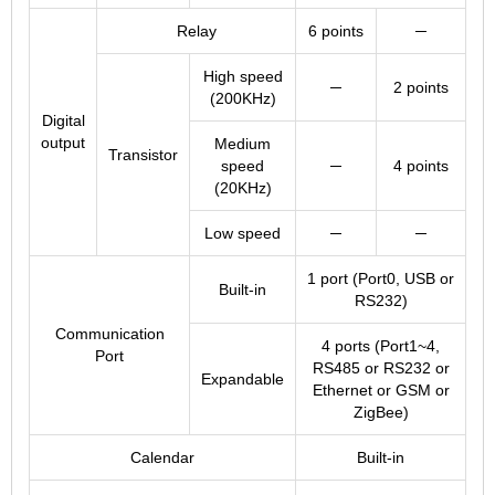
Relay
6 points
─
High speed
─
2 points
(200KHz)
Digital
output
Medium
Transistor
speed
─
4 points
(20KHz)
Low speed
─
─
1 port (Port0, USB or
Built-in
RS232)
Communication
4 ports (Port1~4,
Port
RS485 or RS232 or
Expandable
Ethernet or GSM or
ZigBee)
Calendar
Built-in