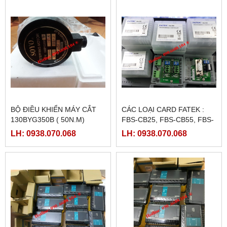
BỘ ĐIỀU KHIỂN MÁY CẮT
CÁC LOẠI CARD FATEK :
130BYG350B ( 50N.M)
FBS-CB25, FBS-CB55, FBS-
CB2, FBS-CB5
LH: 0938.070.068
LH: 0938.070.068