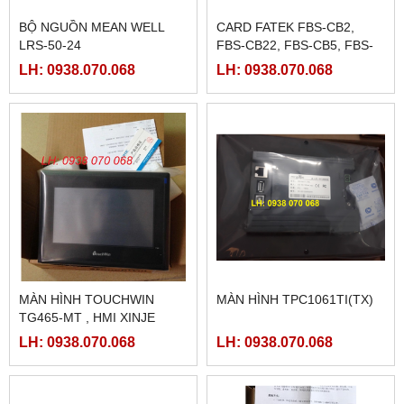
BỘ NGUỒN MEAN WELL
CARD FATEK FBS-CB2,
LRS-50-24
FBS-CB22, FBS-CB5, FBS-
CB25, FBS-CB55
LH: 0938.070.068
LH: 0938.070.068
MÀN HÌNH TOUCHWIN
MÀN HÌNH TPC1061TI(TX)
TG465-MT , HMI XINJE
TG465-MT
LH: 0938.070.068
LH: 0938.070.068