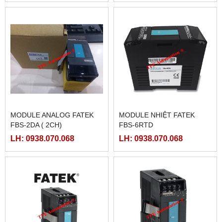
MODULE ANALOG FATEK
MODULE NHIỆT FATEK
FBS-2DA ( 2CH)
FBS-6RTD
LH: 0938.070.068
LH: 0938.070.068