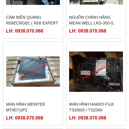
CẢM BIẾN QUANG
NGUỒN CHÍNH HÃNG
R58ECRGB1 ( R58 EXPERT
MEAN WELL LRS-350-5,
BANNER)
LRS-350-12, LRS-350-24,
LH: 0938.070.068
LH: 0938.070.068
LRS-350-36, LRS-350-27,
LRS-350-48
MÀN HÌNH WEINTEK
MÀN HÌNH HAKKO FUJI
MT8071IP2
TS2060I / TS2060
LH: 0938.070.068
LH: 0938.070.068