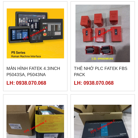
MÀN HÌNH FATEK 4.3INCH
THẺ NHỚ PLC FATEK FBS
P5043SA, P5043NA
PACK
LH: 0938.070.068
LH: 0938.070.068