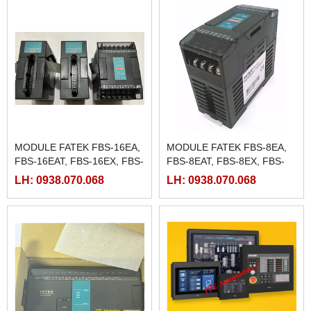
MODULE FATEK FBS-16EA,
MODULE FATEK FBS-8EA,
FBS-16EAT, FBS-16EX, FBS-
FBS-8EAT, FBS-8EX, FBS-
16EY, FBS-16EYT
8EY, FBS-8EYT
LH: 0938.070.068
LH: 0938.070.068