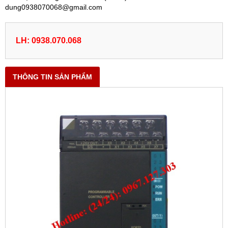
dung0938070068@gmail.com
LH: 0938.070.068
THÔNG TIN SẢN PHẨM