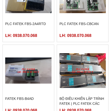
PLC FATEK FBS-2A4RTD
PLC FATEK FBS-CBCAN
LH: 0938.070.068
LH: 0938.070.068
FATEK FBS-B4AD
BỘ ĐIỀU KHIỂN LẬP TRÌNH
FATEK | PLC FATEK CÁC
LOẠI
LH: 0938.070.068
LH: 0938.070.068