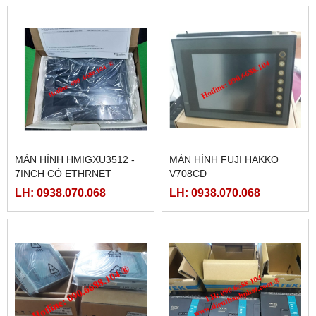
MÀN HÌNH HMIGXU3512 -
MÀN HÌNH FUJI HAKKO
7INCH CÓ ETHRNET
V708CD
LH: 0938.070.068
LH: 0938.070.068