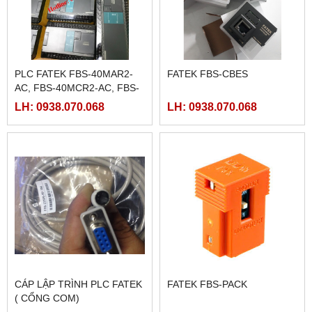
PLC FATEK FBS-40MAR2-
FATEK FBS-CBES
AC, FBS-40MCR2-AC, FBS-
40MCRT-AC, FBS-40MART-
LH: 0938.070.068
LH: 0938.070.068
AC
CÁP LẬP TRÌNH PLC FATEK
FATEK FBS-PACK
( CỔNG COM)