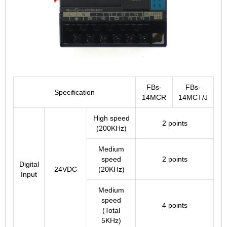
FBs-
FBs-
Specification
14MCR
14MCT/J
High speed
2 points
(200KHz)
Medium
speed
2 points
Digital
24VDC
(20KHz)
Input
Medium
speed
4 points
(Total
5KHz)