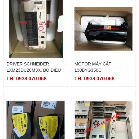
DRIVER SCHNEIDER
MOTOR MÁY CẮT
LXM23DU20M3X, BỘ ĐIỀU
130BYG350C
KHIỂN SERVO
LH: 0938.070.068
LH: 0938.070.068
LXM23DU20M3X