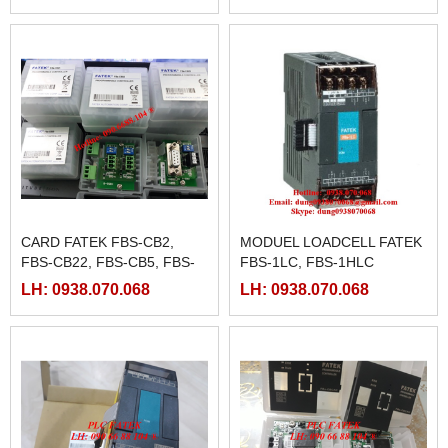
FBS-CBE, FBS-CBEH, FBS-
CBES
CARD FATEK FBS-CB2,
MODUEL LOADCELL FATEK
FBS-CB22, FBS-CB5, FBS-
FBS-1LC, FBS-1HLC
CB25, FBS-CB55
LH: 0938.070.068
LH: 0938.070.068