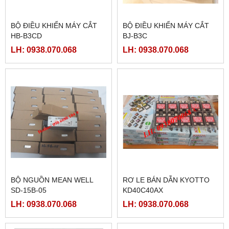
BỘ ĐIỀU KHIỂN MÁY CẮT
BỘ ĐIỀU KHIỂN MÁY CẮT
HB-B3CD
BJ-B3C
LH: 0938.070.068
LH: 0938.070.068
BỘ NGUỒN MEAN WELL
RƠ LE BÁN DẪN KYOTTO
SD-15B-05
KD40C40AX
LH: 0938.070.068
LH: 0938.070.068