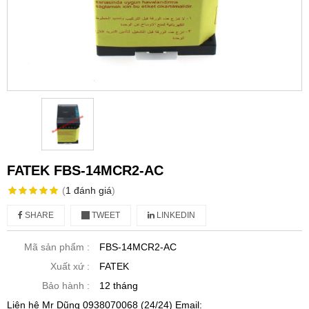
FATEK FBS-14MCR2-AC
(
1
đánh giá
)
SHARE
TWEET
LINKEDIN
Mã sản phẩm :
FBS-14MCR2-AC
Xuất xứ :
FATEK
Bảo hành :
12 tháng
Liên hệ Mr Dũng 0938070068 (24/24) Email: