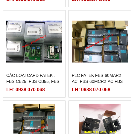
CÁC LOẠI CARD FATEK :
PLC FATEK FBS-60MAR2-
FBS-CB25, FBS-CB55, FBS-
AC, FBS-60MCR2-AC,FBS-
CB2, FBS-CB5
60MAT2-AC, FBS-60MCT2-
LH: 0938.070.068
LH: 0938.070.068
AC,