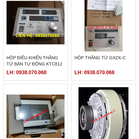
HỘP ĐIỀU KHIỂN THẮNG
HỘP THẮNG TỪ GXZK-C
TỪ BÁN TỰ ĐỘNG KTC812
LH: 0938.070.068
LH: 0938.070.068