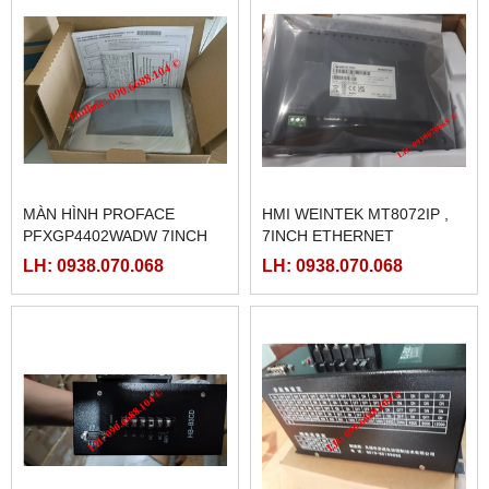
MÀN HÌNH PROFACE
HMI WEINTEK MT8072IP ,
PFXGP4402WADW 7INCH
7INCH ETHERNET
LH: 0938.070.068
LH: 0938.070.068