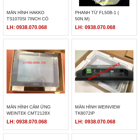
MÀN HÌNH HAKKO
PHANH TỪ FL50B-1 (
TS1070SI 7INCH CÓ
50N.M)
ETHERNET
LH: 0938.070.068
LH: 0938.070.068
MÀN HÌNH CẢM ỨNG
MÀN HÌNH WEINVIEW
WEINTEK CMT2128X
TK8072IP
LH: 0938.070.068
LH: 0938.070.068