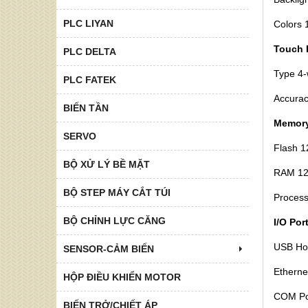
PLC LIYAN
Colors
Touch 
PLC DELTA
Type 4-
PLC FATEK
Accurac
BIẾN TẦN
Memor
SERVO
Flash 
BỘ XỬ LÝ BỀ MẶT
RAM 1
BỘ STEP MÁY CẮT TÚI
Process
BỘ CHỈNH LỰC CĂNG
I/O Por
USB Hos
SENSOR-CẢM BIẾN
Etherne
HỘP ĐIỀU KHIỂN MOTOR
COM Po
BIẾN TRỞ/CHIẾT ÁP