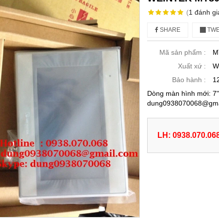
(
1
đánh gi
SHARE
TWE
Mã sản phẩm :
M
Xuất xứ :
W
Bảo hành :
1
Dòng màn hình mới: 7"
dung0938070068@gmai
LH: 0938.070.06