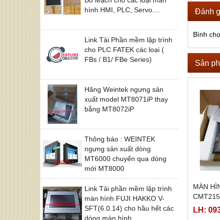
hình HMI, PLC, Servo....
Đánh g
Bình ch
Link Tải Phần mềm lập trình
cho PLC FATEK các loại (
FBs / B1/ FBe Series)
Sản ph
Hãng Weintek ngưng sản
xuất model MT8071iP thay
bằng MT8072iP
Thông báo : WEINTEK
ngưng sản xuất dòng
MT6000 chuyển qua dòng
mới MT8000
MÀN HÌ
Link Tải phần mềm lập trình
CMT215
màn hình FUJI HAKKO V-
SFT(6.0.14) cho hầu hết các
LH: 09
dòng màn hình