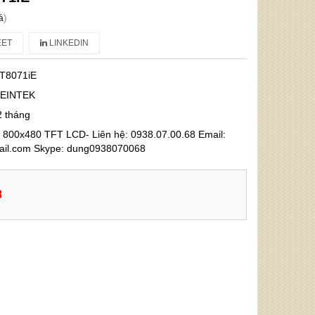
á
)
ET
LINKEDIN
T8071iE
EINTEK
2 tháng
 800x480 TFT LCD- Liên hệ: 0938.07.00.68 Email:
l.com Skype: dung0938070068
8