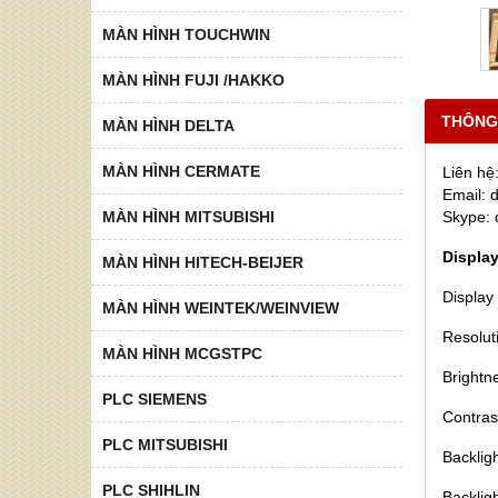
MÀN HÌNH TOUCHWIN
MÀN HÌNH FUJI /HAKKO
THÔNG
MÀN HÌNH DELTA
MÀN HÌNH CERMATE
Liên hê
Email:
MÀN HÌNH MITSUBISHI
Skype:
Displa
MÀN HÌNH HITECH-BEIJER
Display
MÀN HÌNH WEINTEK/WEINVIEW
Resolut
MÀN HÌNH MCGSTPC
Brightn
PLC SIEMENS
Contras
PLC MITSUBISHI
Backlig
PLC SHIHLIN
Backlig