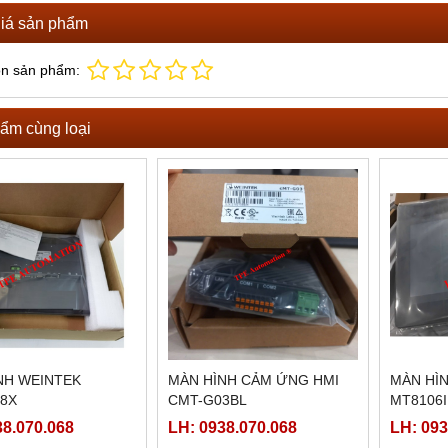
iá sản phẩm
ọn sản phẩm:
ẩm cùng loại
NH WEINTEK
MÀN HÌNH CẢM ỨNG HMI
MÀN HÌ
8X
CMT-G03BL
MT8106I
ETHERN
38.070.068
LH: 0938.070.068
LH: 093