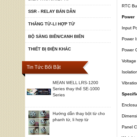
RTC Bui
SSR - RELAY BÁN DẪN
Power
THẮNG TỪ-LI HỢP TỪ
Input 
BỘ SÀNG BIÊN/CANH BIÊN
Power Is
THIẾT BỊ ĐIỆN KHÁC
Power 
Voltage
Tin Tức Bổi Bật
Isolat
MEAN WELL LRS-1200
Vibrati
Series thay thế SE-1000
Specifi
Series
Enclosu
Hướng dẫn thay bột từ cho
Dimens
phanh từ, li hợp từ
Panel 