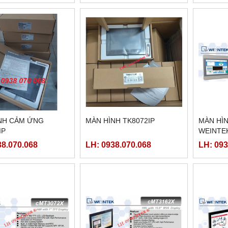
NH CẢM ỨNG
MÀN HÌNH TK8072IP
MÀN HÌ
IP
WEINTE
38.070.068
LH: 0938.070.068
LH: 093