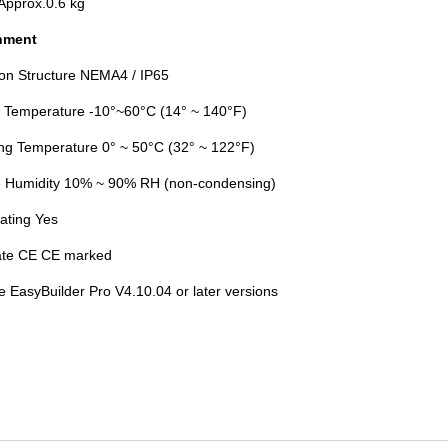
Approx.0.6 kg
nment
ion Structure NEMA4 / IP65
 Temperature -10°~60°C (14° ~ 140°F)
ng Temperature 0° ~ 50°C (32° ~ 122°F)
e Humidity 10% ~ 90% RH (non-condensing)
ating Yes
cate CE CE marked
e EasyBuilder Pro V4.10.04 or later versions