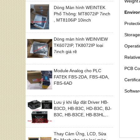
Weight 
Dòng Màn hình WEINTEK
Enviro
Phổ Thông: MT8072iP 7inch
, MT8106iP 10inch
Protect
Storage
Dòng màn hình WEINVIEW
TK6072IP, TK8072IP loại
Operati
7inch giá rẽ
Relativ
PCB Co
Module Analog cho PLC
FATEK FBS-2DA, FBS-4DA,
Certifi
FBS-6AD
Softwar
Lưu ý khi lắp đặt Driver HB-
B3CD, HB-B3C, HD-B3C, BJ-
B3C, HB-B3CE, HB-B3HL,..
Thay Cảm Ứng, LCD, Sửa
Bo Mạch cho các loại màn