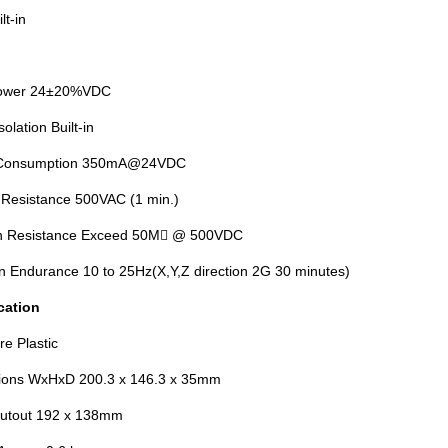
lt-in
Power 24±20%VDC
olation Built-in
Consumption 350mA@24VDC
 Resistance 500VAC (1 min.)
ion Resistance Exceed 50M @ 500VDC
on Endurance 10 to 25Hz(X,Y,Z direction 2G 30 minutes)
cation
re Plastic
ions WxHxD 200.3 x 146.3 x 35mm
Cutout 192 x 138mm