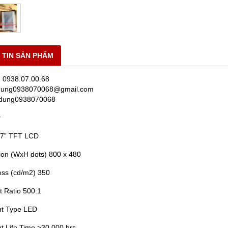
 TIN SẢN PHẨM
̣: 0938.07.00.68
 dung0938070068@gmail.com
 dung0938070068
y
 7” TFT LCD
ion (WxH dots) 800 x 480
ess (cd/m2) 350
t Ratio 500:1
ht Type LED
ht Life Time >30,000 hrs.