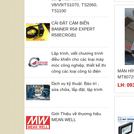
V8/V9/TS1070, TS2060,
TS1100
CÀI ĐẶT CẢM BIẾN
BANNER R58 EXPERT
R58ECRGB1
Lập trình, viết chương trình
điều khiển cho các loại máy
móc công nghiệp, thiết kế thi
MÀN HÌ
công các loại công tủ điện
MT8072
Dịch vụ kỹ thuật: Bảo trì ,
LH: 09
sửa chữa, lắp đặt, lập trình
Giới Thiệu về thương hiệu
MEAN WELL