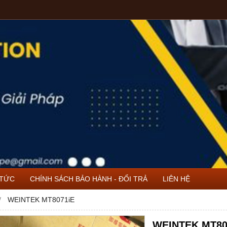
 TỨC
CHÍNH SÁCH BẢO HÀNH - ĐỔI TRẢ
LIÊN HỆ
WEINTEK MT8071iE
WEINTEK MT80