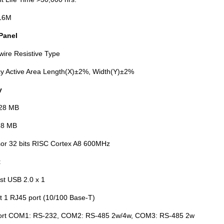
 16M
Panel
wire Resistive Type
y Active Area Length(X)±2%, Width(Y)±2%
y
128 MB
28 MB
or 32 bits RISC Cortex A8 600MHz
t
t USB 2.0 x 1
t 1 RJ45 port (10/100 Base-T)
rt COM1: RS-232, COM2: RS-485 2w/4w, COM3: RS-485 2w