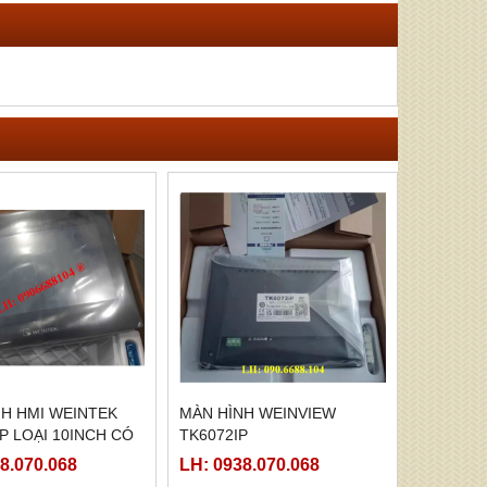
NH HMI WEINTEK
MÀN HÌNH WEINVIEW
P LOẠI 10INCH CÓ
TK6072IP
ET
8.070.068
LH: 0938.070.068