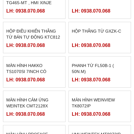
MITSUBISHI FX2N-16MR,
PLC MITSUBISHI FX1N-
FX2N-16MT, FX2N-16MR-
60MR-ES/UL
ES/UL, FX2N-16MT-ES/UL,
LH: 0938.070.068
LH: 0938.070.068
Sản phẩm Nổi Bật