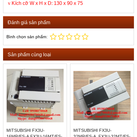
v
Kích cỡ W x H x D: 130 x 90 x 75
Đánh giá sản phẩm
Bình chọn sản phẩm:
Sản phẩm cùng loại
MITSUBISHI FX3U-
MITSUBISHI FX3U-
16MR/ES-A,FX3U-16MT/ES-
32MR/ES-A, FX3U-32MT/ES-