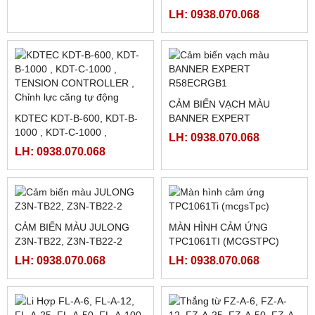
FATEK FBS-B4AD
MÀN HÌNH TK8072IP
LH: 0938.070.068
LH: 0938.070.068
PHANH BỘT TỪ FL50A-1 (
50N.M)
MÀN HÌNH PROFACE
PFXGP4502WADW LOẠI
LH: 0938.070.068
10INCH
LH: 0938.070.068
HMI WEINTEK MT8072IP ,
7INCH ETHERNET
RƠ LE BÁN DẪN KYOTTO
KG1010D, KG1025D,
LH: 0938.070.068
KG1040D VÀ KG1075D
LH: 0938.070.068