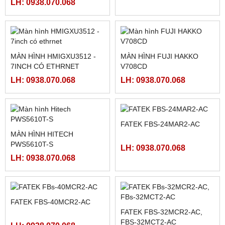
MÀN HÌNH TOUCHWIN
MÀN HÌNH TPC1061TI(TX)
TG465-MT , HMI XINJE
TG465-MT
LH: 0938.070.068
LH: 0938.070.068
HỘP ĐIỀU KHIỂN THẮNG
HỘP THẮNG TỪ GXZK-C
TỪ BÁN TỰ ĐỘNG KTC812
LH: 0938.070.068
LH: 0938.070.068