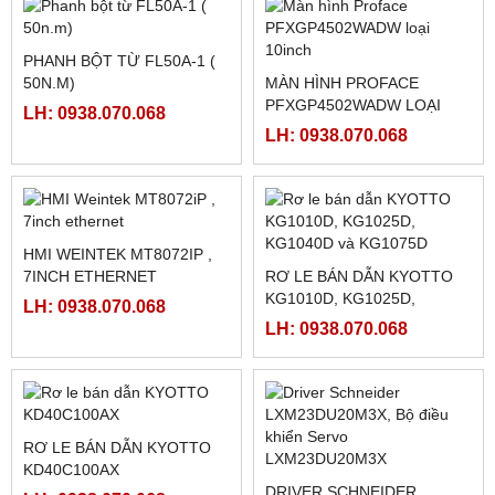
MCGSTPC TPC1162HII
MÀN HÌNH SAMKOON SK-
102HE
LH: 0938.070.068
LH: 0938.070.068
MÀN HÌNH HMIGXU3512 -
MÀN HÌNH FUJI HAKKO
7INCH CÓ ETHRNET
V708CD
LH: 0938.070.068
LH: 0938.070.068
FATEK FBS-24MAR2-AC
MÀN HÌNH HITECH
PWS5610T-S
LH: 0938.070.068
LH: 0938.070.068