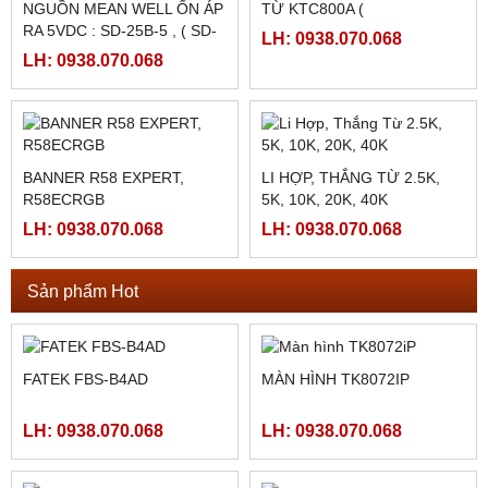
MT8071IP2
TS2060I / TS2060
LH: 0938.070.068
LH: 0938.070.068
BỘ ĐIỀU KHIỂN MÁY CẮT
130BYG350B ( 50N.M)
CÁC LOẠI CARD FATEK :
FBS-CB25, FBS-CB55, FBS-
LH: 0938.070.068
CB2, FBS-CB5
LH: 0938.070.068
PLC FATEK FBS-60MAR2-
PLC FATEK FBS-40MAR2-
AC, FBS-60MCR2-AC,FBS-
AC, FBS-40MCR2-AC, FBS-
60MAT2-AC, FBS-60MCT2-
40MCRT-AC, FBS-40MART-
LH: 0938.070.068
LH: 0938.070.068
AC,
AC