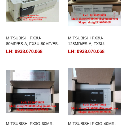
MITSUBISHI FX3U-
MITSUBISHI FX3U-
80MR/ES-A, FX3U-80MT/ES-
128MR/ES-A, FX3U-
A
128MT/ES-A
LH: 0938.070.068
LH: 0938.070.068
MITSUBISHI FX3G-60MR-
MITSUBISHI FX3G-40MR-