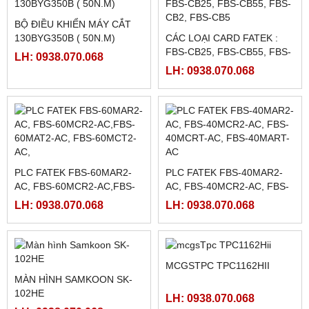
MÀN HÌNH HMI V710C
HỘP THẮNG TỪ KD-200A
HAKKO FUJI
LH: 0938.070.068
LH: 0938.070.068
BỘ NGUỒN MEAN WELL
CARD FATEK FBS-CB2,
LRS-50-24
FBS-CB22, FBS-CB5, FBS-
CB25, FBS-CB55
LH: 0938.070.068
LH: 0938.070.068