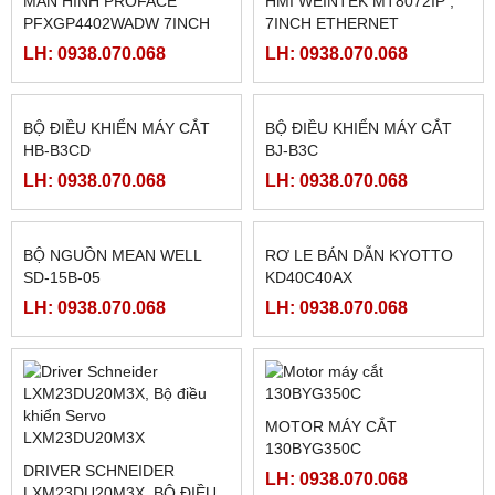
BẢNG ĐIỀU KHIỂN MCGS
BẢNG ĐIỀU KHIỂN MCGS
TPC7072GI
TPC7032KT
LH: 0938.070.068
LH: 0938.070.068
THẺ NHỚ PLC FATEK FBS
BỘ LẬP TRÌNH PLC FATEK
PACK
FBS-60MAT2-AC
LH: 0938.070.068
LH: 0938.070.068