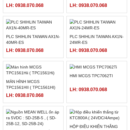
BỘ NGUỒN MEAN WELL
RƠ LE BÁN DẪN KYOTTO
SD-15B-05
KD40C40AX
LH: 0938.070.068
LH: 0938.070.068
DRIVER SCHNEIDER
MOTOR MÁY CẮT
LXM23DU20M3X, BỘ ĐIỀU
130BYG350C
KHIỂN SERVO
LH: 0938.070.068
LH: 0938.070.068
LXM23DU20M3X
CẢM BIẾN QUANG
NGUỒN CHÍNH HÃNG
R58ECRGB1 ( R58 EXPERT
MEAN WELL LRS-350-5,
BANNER)
LRS-350-12, LRS-350-24,
LH: 0938.070.068
LH: 0938.070.068
LRS-350-36, LRS-350-27,
LRS-350-48
MÀN HÌNH WEINTEK
MÀN HÌNH HAKKO FUJI