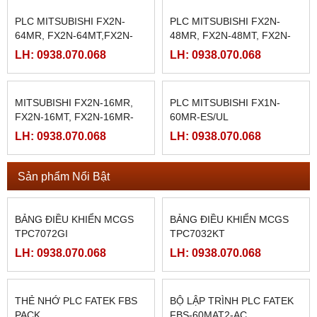
PLC MITSUBISHI FX1N-
PLC MITSUBISHI FX1N
14MR-001 /FX1N-14MR-
SERIES
ES/UL
LH: 0938.070.068
LH: 0938.070.068