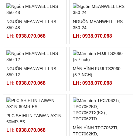
HỘP ĐIỀU KHIỂN THẮNG
NGUỒN MEAN WELL ỔN ÁP
TỪ KTC800A (
RA 5VDC : SD-25B-5 , ( SD-
24VDC/4AMPE)
LH: 0938.070.068
25B-12, SD-25B-24)
LH: 0938.070.068
BANNER R58 EXPERT,
LI HỢP, THẮNG TỪ 2.5K,
R58ECRGB
5K, 10K, 20K, 40K
LH: 0938.070.068
LH: 0938.070.068
Sản phẩm Hot