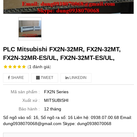
PLC Mitsubishi FX2N-32MR, FX2N-32MT,
FX2N-32MR-ES/UL, FX2N-32MT-ES/UL,
(
1
đánh giá
)
SHARE
TWEET
LINKEDIN
Mã sản phẩm :
FX2N Series
Xuất xứ :
MITSUBISHI
Bảo hành :
12 tháng
Số ngõ vào số: 16, Số ngõ ra số: 16 Liên hệ: 0938.07.00.68 Email:
dung0938070068@gmail.com Skype: dung0938070068