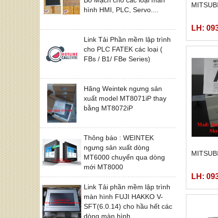
MITSUB
hình HMI, PLC, Servo....
LH: 09
Link Tải Phần mềm lập trình
cho PLC FATEK các loại (
FBs / B1/ FBe Series)
Hãng Weintek ngưng sản
xuất model MT8071iP thay
bằng MT8072iP
Thông báo : WEINTEK
ngưng sản xuất dòng
MITSUB
MT6000 chuyển qua dòng
mới MT8000
LH: 09
Link Tải phần mềm lập trình
màn hình FUJI HAKKO V-
SFT(6.0.14) cho hầu hết các
dòng màn hình