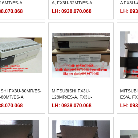
-16MT/ES-A
A, FX3U-32MT/ES-A
A FX3U-
38.070.068
LH: 0938.070.068
LH: 093
ISHI FX3U-80MR/ES-
MITSUBISHI FX3U-
MITSUBI
-80MT/ES-A
128MR/ES-A, FX3U-
ES/A, F
128MT/ES-A
38.070.068
LH: 0938.070.068
LH: 093