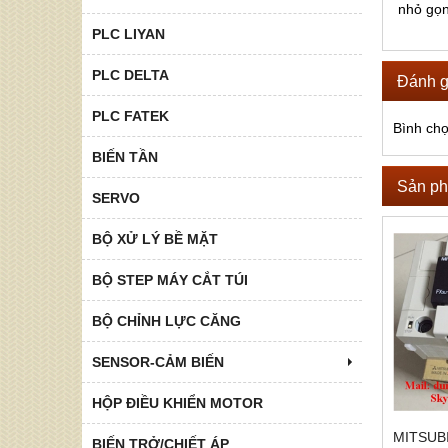
nhỏ gọn
PLC LIYAN
PLC DELTA
Đánh g
PLC FATEK
Bình ch
BIẾN TẦN
Sản ph
SERVO
BỘ XỬ LÝ BỀ MẶT
BỘ STEP MÁY CẮT TÚI
BỘ CHỈNH LỰC CĂNG
SENSOR-CẢM BIẾN
HỘP ĐIỀU KHIỂN MOTOR
MITSUB
BIẾN TRỞ/CHIẾT ÁP