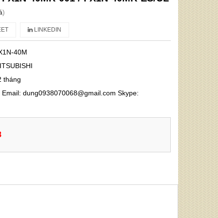
á
)
ET
LINKEDIN
X1N-40M
ITSUBISHI
2 tháng
68 Email: dung0938070068@gmail.com Skype:
8