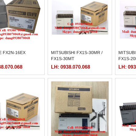
 FX2N-16EX
MITSUBISHI FX1S-30MR /
MITSUBI
FX1S-30MT
FX1S-2
38.070.068
LH: 0938.070.068
LH: 093