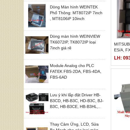
Dòng Màn hình WEINTEK
Phổ Thông: MT8072iP 7inch
, MT8106iP 10inch
Dòng màn hình WEINVIEW
TK6072IP, TK8072IP loại
MITSUB
7inch giá rẽ
ES/A, F
LH: 09
Module Analog cho PLC
FATEK FBS-2DA, FBS-4DA,
FBS-6AD
Lưu ý khi lắp đặt Driver HB-
B3CD, HB-B3C, HD-B3C, BJ-
B3C, HB-B3CE, HB-B3HL,..
Thay Cảm Ứng, LCD, Sửa
Bo Mạch cho các loại màn