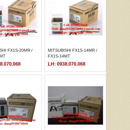
SHI FX1S-20MR /
MITSUBISHI FX1S-14MR /
0MT
FX1S-14MT
8.070.068
LH: 0938.070.068