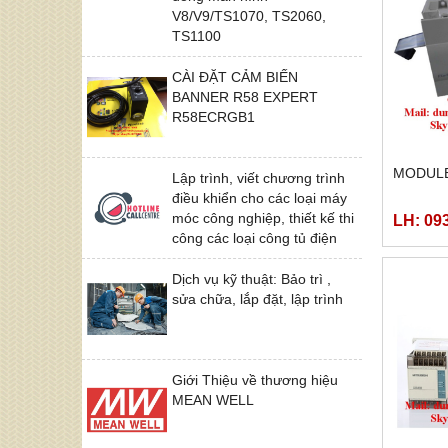
V8/V9/TS1070, TS2060,
TS1100
CÀI ĐẶT CẢM BIẾN
BANNER R58 EXPERT
R58ECRGB1
MODULE
Lập trình, viết chương trình
điều khiển cho các loại máy
móc công nghiệp, thiết kế thi
LH: 09
công các loại công tủ điện
Dịch vụ kỹ thuật: Bảo trì ,
sửa chữa, lắp đặt, lập trình
Giới Thiệu về thương hiệu
MEAN WELL