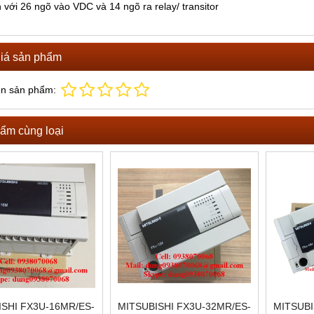
 với 26 ngõ vào VDC và 14 ngõ ra relay/ transitor
iá sản phẩm
ọn sản phẩm:
ẩm cùng loại
ISHI FX3U-16MR/ES-
MITSUBISHI FX3U-32MR/ES-
MITSUBI