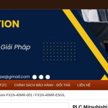
 TỨC
CHÍNH SÁCH BẢO HÀNH - ĐỔI TRẢ
LIÊN HỆ
bishi FX1N-40MR-001 / FX1N-40MR-ES/UL
PLC Mitsubish