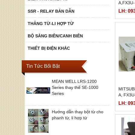
A,FX3U
LH: 09
SSR - RELAY BÁN DẪN
THẮNG TỪ-LI HỢP TỪ
BỘ SÀNG BIÊN/CANH BIÊN
THIẾT BỊ ĐIỆN KHÁC
Tin Tức Bổi Bật
MEAN WELL LRS-1200
Series thay thế SE-1000
MITSUB
Series
A, FX3U
LH: 09
Hướng dẫn thay bột từ cho
phanh từ, li hợp từ