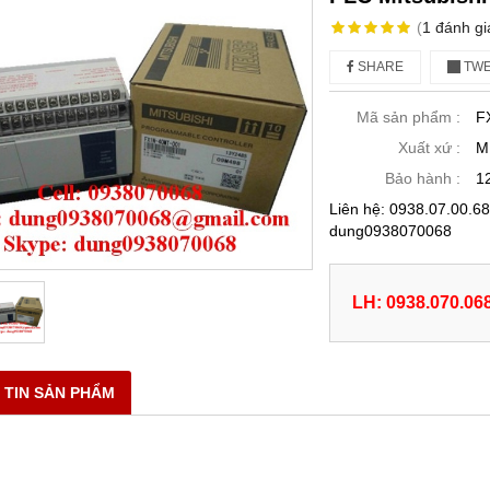
(
1
đánh gi
SHARE
TWE
Mã sản phẩm :
F
Xuất xứ :
M
Bảo hành :
1
Liên hệ: 0938.07.00.
dung0938070068
LH: 0938.070.06
 TIN SẢN PHẨM