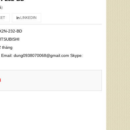
á
)
ET
LINKEDIN
X2N-232-BD
ITSUBISHI
2 tháng
68 Email: dung0938070068@gmail.com Skype:
8