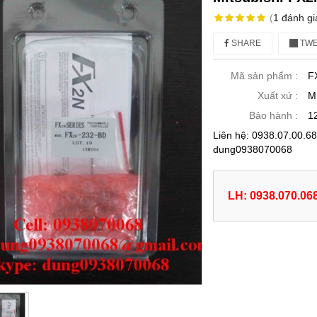
(
1
đánh gi
SHARE
TWE
Mã sản phẩm :
F
Xuất xứ :
M
Bảo hành :
1
Liên hệ: 0938.07.00.
dung0938070068
LH: 0938.070.06