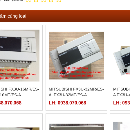
ẩm cùng loại
ISHI FX3U-16MR/ES-
MITSUBISHI FX3U-32MR/ES-
MITSUBI
-16MT/ES-A
A, FX3U-32MT/ES-A
A FX3U-
38.070.068
LH: 0938.070.068
LH: 093