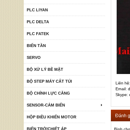
PLC LIYAN
PLC DELTA
PLC FATEK
BIẾN TẦN
SERVO
BỘ XỬ LÝ BỀ MẶT
BỘ STEP MÁY CẮT TÚI
Liên hê
Email:
BỘ CHỈNH LỰC CĂNG
Skype:
SENSOR-CẢM BIẾN
Đánh g
HỘP ĐIỀU KHIỂN MOTOR
BIẾN TRỞ/CHIẾT ÁP
Bình ch