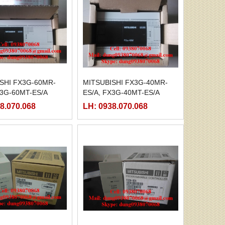
SHI FX3G-60MR-
MITSUBISHI FX3G-40MR-
X3G-60MT-ES/A
ES/A, FX3G-40MT-ES/A
8.070.068
LH: 0938.070.068