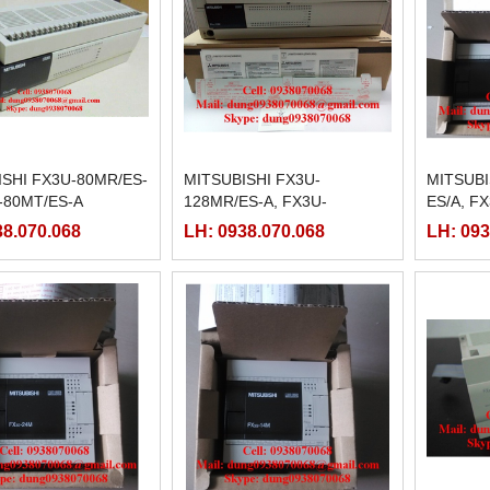
ISHI FX3U-80MR/ES-
MITSUBISHI FX3U-
MITSUBI
-80MT/ES-A
128MR/ES-A, FX3U-
ES/A, F
128MT/ES-A
38.070.068
LH: 0938.070.068
LH: 093