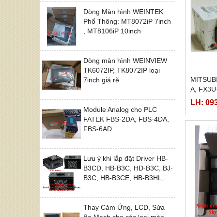
Dòng Màn hình WEINTEK
Phổ Thông: MT8072iP 7inch
, MT8106iP 10inch
Dòng màn hình WEINVIEW
TK6072IP, TK8072IP loại
MITSUB
7inch giá rẽ
A, FX3U
LH: 09
Module Analog cho PLC
FATEK FBS-2DA, FBS-4DA,
FBS-6AD
Lưu ý khi lắp đặt Driver HB-
B3CD, HB-B3C, HD-B3C, BJ-
B3C, HB-B3CE, HB-B3HL,..
Thay Cảm Ứng, LCD, Sửa
Bo Mạch cho các loại màn