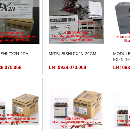
ISHI FX2N-2DA
MITSUBISHI FX2N-20GM
MODULE 
FX2N-1
38.070.068
LH: 0938.070.068
LH: 093