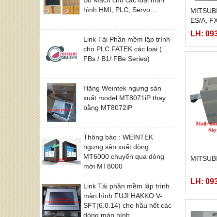
hình HMI, PLC, Servo....
MITSUB
ES/A, F
LH: 09
Link Tải Phần mềm lập trình
cho PLC FATEK các loại (
FBs / B1/ FBe Series)
Hãng Weintek ngưng sản
xuất model MT8071iP thay
bằng MT8072iP
Thông báo : WEINTEK
ngưng sản xuất dòng
MT6000 chuyển qua dòng
MITSUB
mới MT8000
LH: 09
Link Tải phần mềm lập trình
màn hình FUJI HAKKO V-
SFT(6.0.14) cho hầu hết các
dòng màn hình