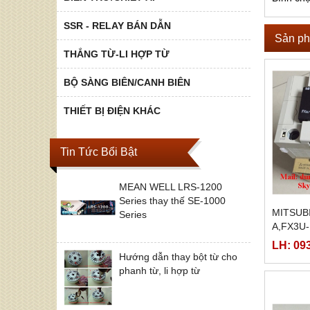
SSR - RELAY BÁN DẪN
Sản ph
THẮNG TỪ-LI HỢP TỪ
BỘ SÀNG BIÊN/CANH BIÊN
THIẾT BỊ ĐIỆN KHÁC
Tin Tức Bổi Bật
MEAN WELL LRS-1200
Series thay thế SE-1000
MITSUB
Series
A,FX3U
LH: 09
Hướng dẫn thay bột từ cho
phanh từ, li hợp từ