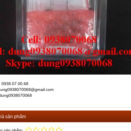
̣: 0938.07.00.68
 dung0938070068@gmail.com
 dung0938070068
iá sản phẩm
ọn sản phẩm: