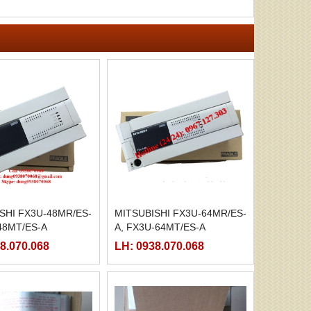
SHI FX3U-48MR/ES-
MITSUBISHI FX3U-64MR/ES-
48MT/ES-A
A, FX3U-64MT/ES-A
8.070.068
LH: 0938.070.068