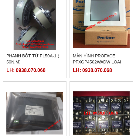
PHANH BỘT TỪ FL50A-1 (
MÀN HÌNH PROFACE
50N.M)
PFXGP4502WADW LOẠI
10INCH
LH: 0938.070.068
LH: 0938.070.068