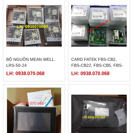
BỘ NGUỒN MEAN WELL
CARD FATEK FBS-CB2,
LRS-50-24
FBS-CB22, FBS-CB5, FBS-
CB25, FBS-CB55
LH: 0938.070.068
LH: 0938.070.068