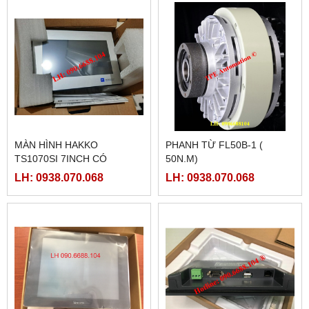
MÀN HÌNH HAKKO
PHANH TỪ FL50B-1 (
TS1070SI 7INCH CÓ
50N.M)
ETHERNET
LH: 0938.070.068
LH: 0938.070.068