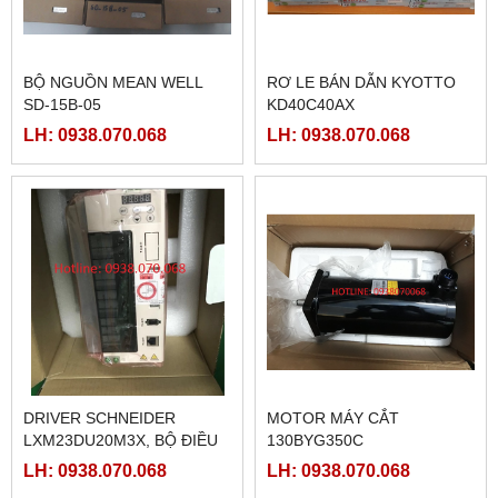
BỘ NGUỒN MEAN WELL
RƠ LE BÁN DẪN KYOTTO
SD-15B-05
KD40C40AX
LH: 0938.070.068
LH: 0938.070.068
DRIVER SCHNEIDER
MOTOR MÁY CẮT
LXM23DU20M3X, BỘ ĐIỀU
130BYG350C
KHIỂN SERVO
LH: 0938.070.068
LH: 0938.070.068
LXM23DU20M3X