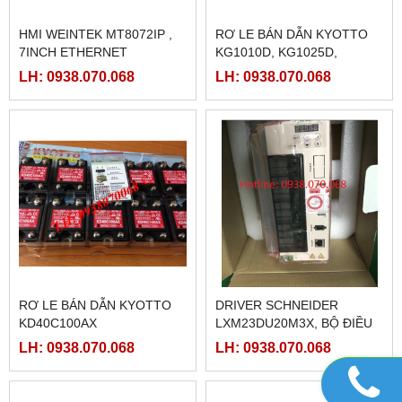
HMI WEINTEK MT8072IP ,
RƠ LE BÁN DẪN KYOTTO
7INCH ETHERNET
KG1010D, KG1025D,
KG1040D VÀ KG1075D
LH: 0938.070.068
LH: 0938.070.068
RƠ LE BÁN DẪN KYOTTO
DRIVER SCHNEIDER
KD40C100AX
LXM23DU20M3X, BỘ ĐIỀU
KHIỂN SERVO
LH: 0938.070.068
LH: 0938.070.068
LXM23DU20M3X