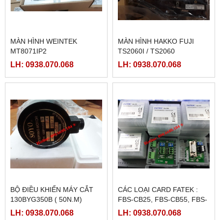
MÀN HÌNH WEINTEK
MÀN HÌNH HAKKO FUJI
MT8071IP2
TS2060I / TS2060
LH: 0938.070.068
LH: 0938.070.068
BỘ ĐIỀU KHIỂN MÁY CẮT
CÁC LOẠI CARD FATEK :
130BYG350B ( 50N.M)
FBS-CB25, FBS-CB55, FBS-
CB2, FBS-CB5
LH: 0938.070.068
LH: 0938.070.068