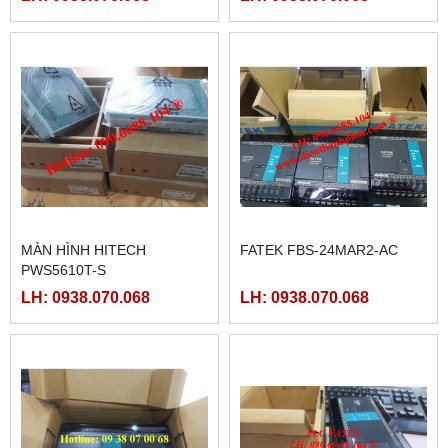
MÀN HÌNH HITECH
FATEK FBS-24MAR2-AC
PWS5610T-S
LH: 0938.070.068
LH: 0938.070.068