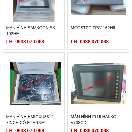
MÀN HÌNH SAMKOON SK-
MCGSTPC TPC1162HII
102HE
LH: 0938.070.068
LH: 0938.070.068
MÀN HÌNH HMIGXU3512 -
MÀN HÌNH FUJI HAKKO
7INCH CÓ ETHRNET
V708CD
LH: 0938.070.068
LH: 0938.070.068