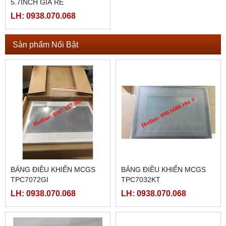
5.7INCH GIÁ RẼ
LH: 0938.070.068
Sản phẩm Nổi Bật
BẢNG ĐIỀU KHIỂN MCGS
BẢNG ĐIỀU KHIỂN MCGS
TPC7072GI
TPC7032KT
LH: 0938.070.068
LH: 0938.070.068