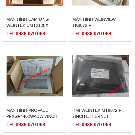
MÀN HÌNH CẢM ỨNG
MÀN HÌNH WEINVIEW
WEINTEK CMT2128X
TK8072IP
LH: 0938.070.068
LH: 0938.070.068
MÀN HÌNH PROFACE
HMI WEINTEK MT8072IP ,
PFXGP4402WADW 7INCH
7INCH ETHERNET
LH: 0938.070.068
LH: 0938.070.068