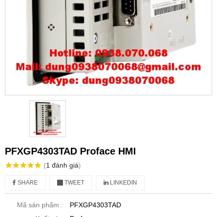
PFXGP4303TAD Proface HMI
(
1
đánh giá
)
SHARE
TWEET
LINKEDIN
Mã sản phẩm :
PFXGP4303TAD