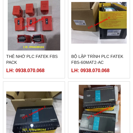
THẺ NHỚ PLC FATEK FBS
BỘ LẬP TRÌNH PLC FATEK
PACK
FBS-60MAT2-AC
LH: 0938.070.068
LH: 0938.070.068