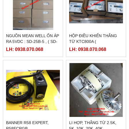
NGUỒN MEAN WELL ỔN ÁP
HỘP ĐIỀU KHIỂN THẮNG
RA 5VDC : SD-25B-5 , ( SD-
TỪ KTC800A (
25B-12, SD-25B-24)
24VDC/4AMPE)
LH: 0938.070.068
LH: 0938.070.068
BANNER R58 EXPERT,
LI HỢP, THẮNG TỪ 2.5K,
R58ECRGB
5K, 10K, 20K, 40K