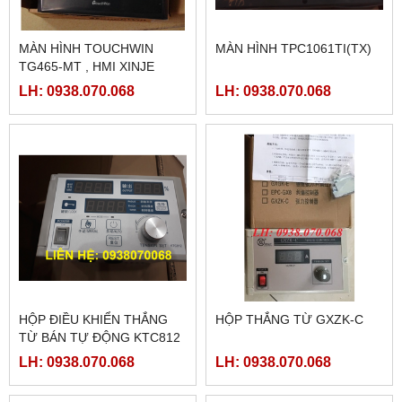
MÀN HÌNH TOUCHWIN
MÀN HÌNH TPC1061TI(TX)
TG465-MT , HMI XINJE
TG465-MT
LH: 0938.070.068
LH: 0938.070.068
HỘP ĐIỀU KHIỂN THẮNG
HỘP THẮNG TỪ GXZK-C
TỪ BÁN TỰ ĐỘNG KTC812
LH: 0938.070.068
LH: 0938.070.068