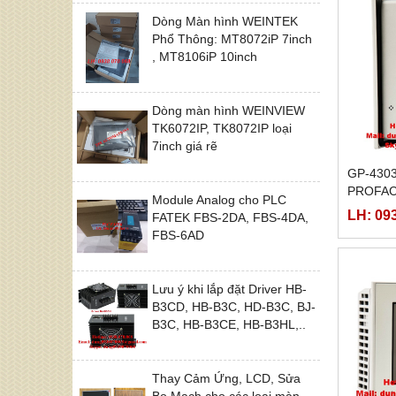
Dòng Màn hình WEINTEK
Phổ Thông: MT8072iP 7inch
, MT8106iP 10inch
Dòng màn hình WEINVIEW
TK6072IP, TK8072IP loại
7inch giá rẽ
GP-430
PROFA
Module Analog cho PLC
LH: 09
FATEK FBS-2DA, FBS-4DA,
FBS-6AD
Lưu ý khi lắp đặt Driver HB-
B3CD, HB-B3C, HD-B3C, BJ-
B3C, HB-B3CE, HB-B3HL,..
Thay Cảm Ứng, LCD, Sửa
Bo Mạch cho các loại màn