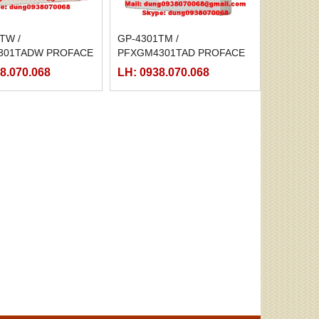
TW /
GP-4301TM /
301TADW PROFACE
PFXGM4301TAD PROFACE
LOẠI MODULE
8.070.068
LH: 0938.070.068