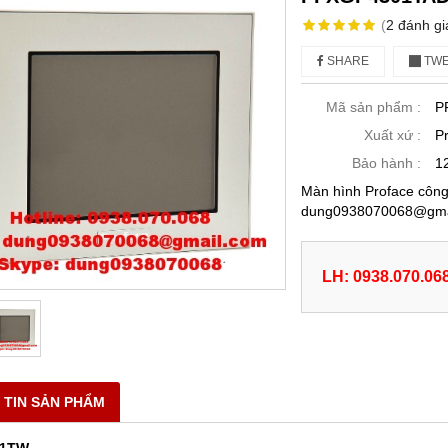
(
2
đánh gi
SHARE
TWE
Mã sản phẩm :
P
Xuất xứ :
P
Bảo hành :
1
Màn hình Proface công 
dung0938070068@gmai
LH: 0938.070.06
 TIN SẢN PHẨM
01TW