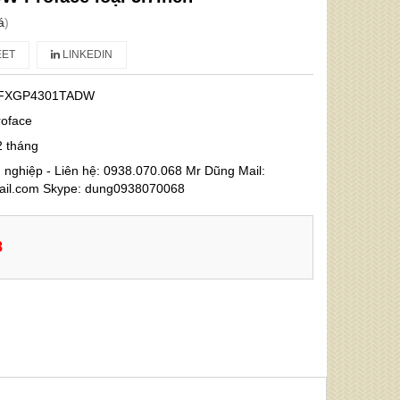
á
)
ET
LINKEDIN
FXGP4301TADW
roface
2 tháng
nghiệp - Liên hệ: 0938.070.068 Mr Dũng Mail:
l.com Skype: dung0938070068
8