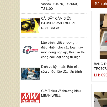
Sản ph
V8/V9/TS1070, TS2060,
TS1100
CÀI ĐẶT CẢM BIẾN
BANNER R58 EXPERT
R58ECRGB1
Lập trình, viết chương trình
điều khiển cho các loại máy
móc công nghiệp, thiết kế thi
công các loại công tủ điện
BẢNG Đ
Dịch vụ kỹ thuật: Bảo trì ,
TPC707
sửa chữa, lắp đặt, lập trình
LH: 09
Giới Thiệu về thương hiệu
MEAN WELL