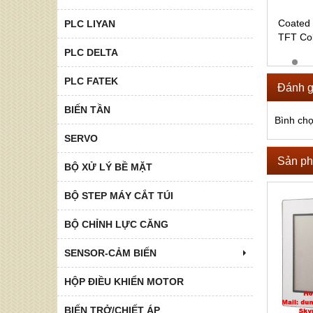
Coated
PLC LIYAN
TFT Col
PLC DELTA
PLC FATEK
Đánh g
BIẾN TẦN
Bình ch
SERVO
Sản ph
BỘ XỬ LÝ BỀ MẶT
BỘ STEP MÁY CẮT TÚI
BỘ CHỈNH LỰC CĂNG
SENSOR-CẢM BIẾN
HỘP ĐIỀU KHIỂN MOTOR
BIẾN TRỞ/CHIẾT ÁP