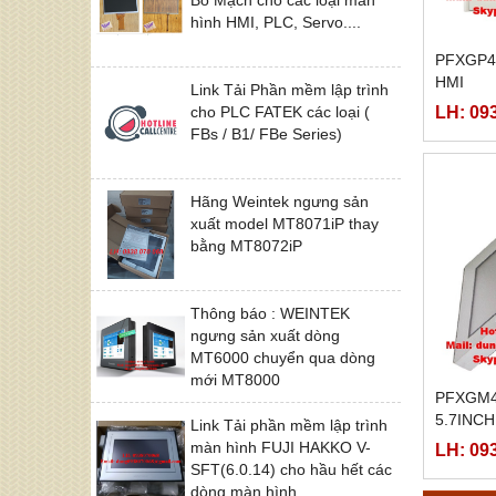
hình HMI, PLC, Servo....
PFXGP4
HMI
Link Tải Phần mềm lập trình
LH: 09
cho PLC FATEK các loại (
FBs / B1/ FBe Series)
Hãng Weintek ngưng sản
xuất model MT8071iP thay
bằng MT8072iP
Thông báo : WEINTEK
ngưng sản xuất dòng
MT6000 chuyển qua dòng
mới MT8000
PFXGM4
5.7INCH
Link Tải phần mềm lập trình
màn hình FUJI HAKKO V-
LH: 09
SFT(6.0.14) cho hầu hết các
dòng màn hình