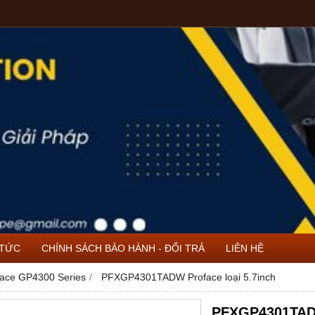
 TỨC
CHÍNH SÁCH BẢO HÀNH - ĐỔI TRẢ
LIÊN HỆ
face GP4300 Series
PFXGP4301TADW Proface loại 5.7inch
PFXGP4301TADW