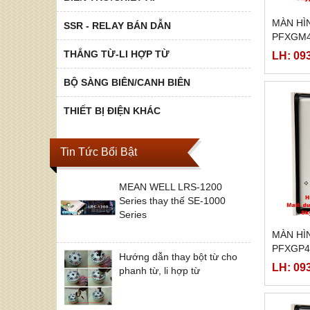
MÀN HI
SSR - RELAY BÁN DẪN
PFXGM4
THẮNG TỪ-LI HỢP TỪ
LH: 09
BỘ SÀNG BIÊN/CANH BIÊN
THIẾT BỊ ĐIỆN KHÁC
Tin Tức Bổi Bật
MEAN WELL LRS-1200
Series thay thế SE-1000
Series
MÀN HÌ
PFXGP4
Hướng dẫn thay bột từ cho
LH: 09
phanh từ, li hợp từ