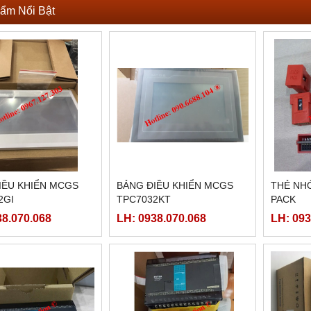
ẩm Nổi Bật
IỀU KHIỂN MCGS
BẢNG ĐIỀU KHIỂN MCGS
THẺ NHỚ
2GI
TPC7032KT
PACK
38.070.068
LH: 0938.070.068
LH: 093