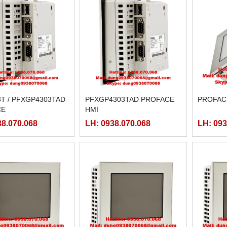
3T / PFXGP4303TAD
PFXGP4303TAD PROFACE
PROFAC
CE
HMI
38.070.068
LH: 0938.070.068
LH: 093