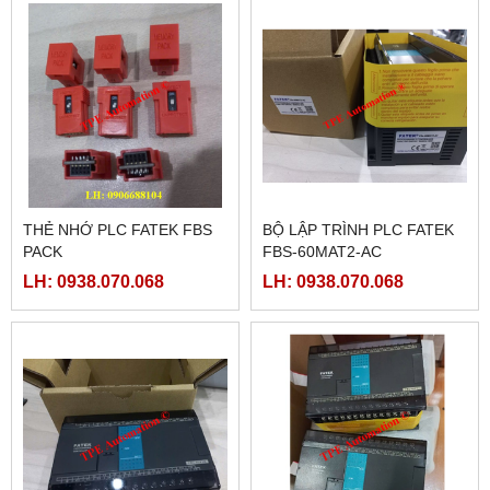
THẺ NHỚ PLC FATEK FBS
BỘ LẬP TRÌNH PLC FATEK
PACK
FBS-60MAT2-AC
LH: 0938.070.068
LH: 0938.070.068