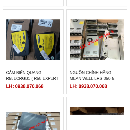
LXM23DU20M3X
CẢM BIẾN QUANG
NGUỒN CHÍNH HÃNG
R58ECRGB1 ( R58 EXPERT
MEAN WELL LRS-350-5,
BANNER)
LRS-350-12, LRS-350-24,
LH: 0938.070.068
LH: 0938.070.068
LRS-350-36, LRS-350-27,
LRS-350-48