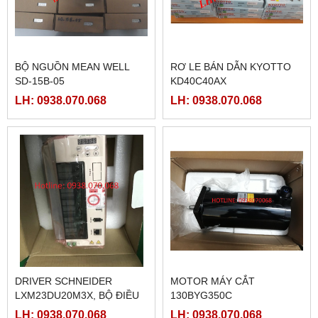
BỘ NGUỒN MEAN WELL
RƠ LE BÁN DẪN KYOTTO
SD-15B-05
KD40C40AX
LH: 0938.070.068
LH: 0938.070.068
DRIVER SCHNEIDER
MOTOR MÁY CẮT
LXM23DU20M3X, BỘ ĐIỀU
130BYG350C
KHIỂN SERVO
LH: 0938.070.068
LH: 0938.070.068