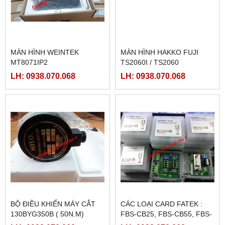
MÀN HÌNH WEINTEK
MÀN HÌNH HAKKO FUJI
MT8071IP2
TS2060I / TS2060
LH: 0938.070.068
LH: 0938.070.068
BỘ ĐIỀU KHIỂN MÁY CẮT
CÁC LOẠI CARD FATEK :
130BYG350B ( 50N.M)
FBS-CB25, FBS-CB55, FBS-
CB2, FBS-CB5