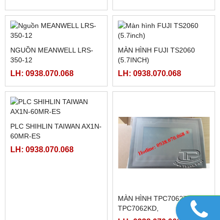
MCGSTPC TPC7062TX(KX)
MÀN HÌNH HMIGXU3512 -
7INCH CÓ ETHRNET
LH: 0938.070.068
LH: 0938.070.068
FATEK FBS-CM55
PLC FATEK FBS-6AD
LH: 0938.070.068
LH: 0938.070.068
NGUỒN MEANWELL LRS-
NGUỒN MEANWELL LRS-
350-48
350-24
LH: 0938.070.068
LH: 0938.070.068