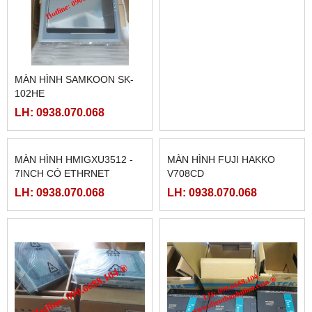
MÀN HÌNH SAMKOON SK-
MCGSTPC TPC1162HII
102HE
LH: 0938.070.068
LH: 0938.070.068
MÀN HÌNH HMIGXU3512 -
MÀN HÌNH FUJI HAKKO
7INCH CÓ ETHRNET
V708CD