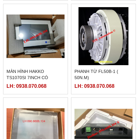
MÀN HÌNH HAKKO
PHANH TỪ FL50B-1 (
TS1070SI 7INCH CÓ
50N.M)
ETHERNET
LH: 0938.070.068
LH: 0938.070.068