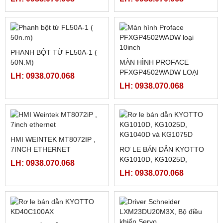
NGUỒN MEAN WELL ỔN ÁP
HỘP ĐIỀU KHIỂN THẮNG
RA 5VDC : SD-25B-5 , ( SD-
TỪ KTC800A (
25B-12, SD-25B-24)
24VDC/4AMPE)
LH: 0938.070.068
LH: 0938.070.068
BANNER R58 EXPERT,
LI HỢP, THẮNG TỪ 2.5K,
R58ECRGB
5K, 10K, 20K, 40K
LH: 0938.070.068
LH: 0938.070.068
Sản phẩm Hot
FATEK FBS-B4AD
MÀN HÌNH TK8072IP
LH: 0938.070.068
LH: 0938.070.068