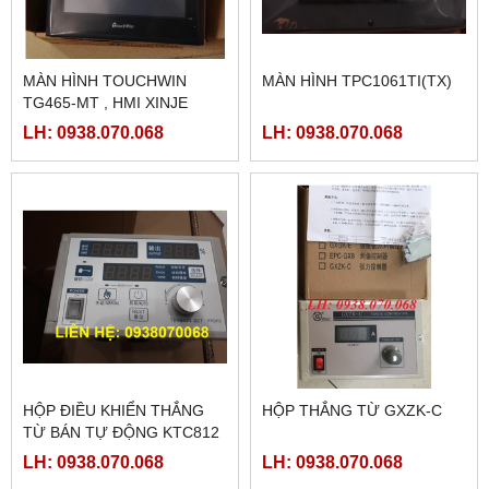
MÀN HÌNH TOUCHWIN
MÀN HÌNH TPC1061TI(TX)
TG465-MT , HMI XINJE
TG465-MT
LH: 0938.070.068
LH: 0938.070.068
HỘP ĐIỀU KHIỂN THẮNG
HỘP THẮNG TỪ GXZK-C
TỪ BÁN TỰ ĐỘNG KTC812
LH: 0938.070.068
LH: 0938.070.068