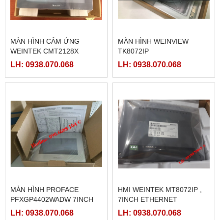
MÀN HÌNH CẢM ỨNG
MÀN HÌNH WEINVIEW
WEINTEK CMT2128X
TK8072IP
LH: 0938.070.068
LH: 0938.070.068
MÀN HÌNH PROFACE
HMI WEINTEK MT8072IP ,
PFXGP4402WADW 7INCH
7INCH ETHERNET
LH: 0938.070.068
LH: 0938.070.068