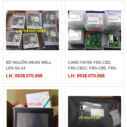
BỘ NGUỒN MEAN WELL
CARD FATEK FBS-CB2,
LRS-50-24
FBS-CB22, FBS-CB5, FBS-
CB25, FBS-CB55
LH: 0938.070.068
LH: 0938.070.068