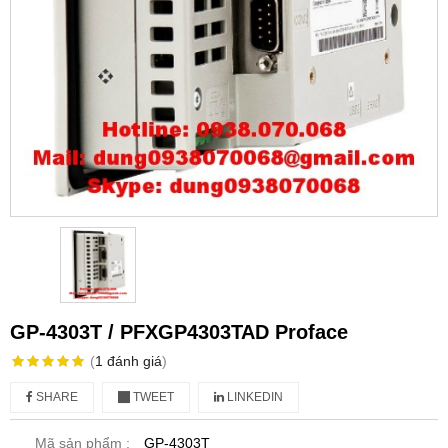
GP-4303T / PFXGP4303TAD Proface
(
1
đánh giá
)
SHARE
TWEET
LINKEDIN
Mã sản phẩm :
GP-4303T