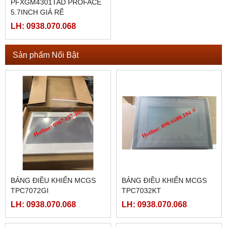
PFXGM4301TAD PROFACE
5.7INCH GIÁ RẼ
LH: 0938.070.068
Sản phẩm Nổi Bật
BẢNG ĐIỀU KHIỂN MCGS
BẢNG ĐIỀU KHIỂN MCGS
TPC7072GI
TPC7032KT
LH: 0938.070.068
LH: 0938.070.068