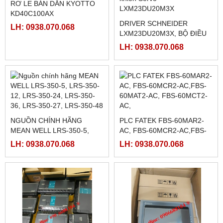
PHANH BỘT TỪ FL50A-1 (
50N.M)
MÀN HÌNH PROFACE
PFXGP4502WADW LOẠI
LH: 0938.070.068
10INCH
LH: 0938.070.068
HMI WEINTEK MT8072IP ,
7INCH ETHERNET
RƠ LE BÁN DẪN KYOTTO
KG1010D, KG1025D,
LH: 0938.070.068
KG1040D VÀ KG1075D
LH: 0938.070.068
RƠ LE BÁN DẪN KYOTTO
KD40C100AX