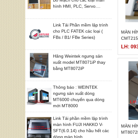
hình HMI, PLC, Servo....
Link Tải Phần mềm lập trình
cho PLC FATEK các loại (
MÀN HÌ
FBs / B1/ FBe Series)
CMT215
LH: 09
Hãng Weintek ngưng sản
xuất model MT8071iP thay
bằng MT8072iP
Thông báo : WEINTEK
ngưng sản xuất dòng
MT6000 chuyển qua dòng
mới MT8000
Link Tải phần mềm lập trình
màn hình FUJI HAKKO V-
MÀN HÌ
SFT(6.0.14) cho hầu hết các
MT8072
dòng màn hình