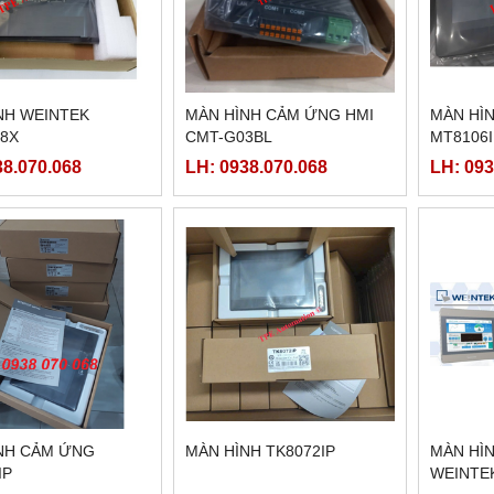
NH WEINTEK
MÀN HÌNH CẢM ỨNG HMI
MÀN HÌ
8X
CMT-G03BL
MT8106I
ETHERN
38.070.068
LH: 0938.070.068
LH: 093
NH CẢM ỨNG
MÀN HÌNH TK8072IP
MÀN HÌ
IP
WEINTE