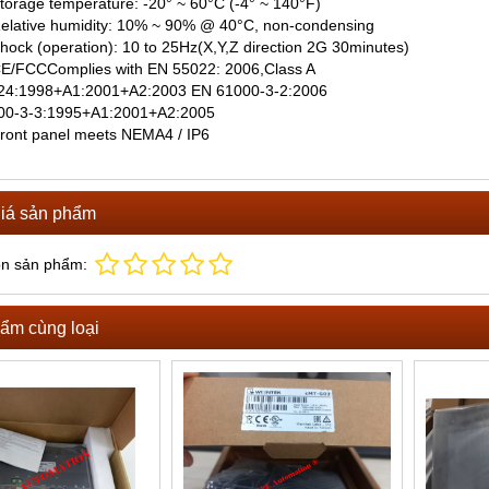
age temperature: -20° ~ 60°C (-4° ~ 140°F)
tive humidity: 10% ~ 90% @ 40°C, non-condensing
 (operation): 10 to 25Hz(X,Y,Z direction 2G 30minutes)
CCComplies with EN 55022: 2006,Class A
24:1998+A1:2001+A2:2003 EN 61000-3-2:2006
00-3-3:1995+A1:2001+A2:2005
t panel meets NEMA4 / IP6
iá sản phẩm
ọn sản phẩm:
ẩm cùng loại