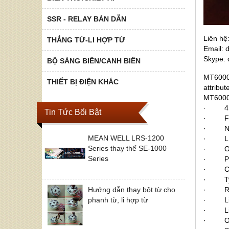
SSR - RELAY BÁN DẪN
Liên hê
THẮNG TỪ-LI HỢP TỪ
Email:
Skype:
BỘ SÀNG BIÊN/CANH BIÊN
MT6000 
THIẾT BỊ ĐIỆN KHÁC
attribu
MT6000 
· 4.3″
Tin Tức Bổi Bật
· Fan-
· NEMA
MEAN WELL LRS-1200
· LED
Series thay thế SE-1000
· One 
Series
· Powe
· COM1
· Type:
Hướng dẫn thay bột từ cho
· Reso
phanh từ, li hợp từ
· Ligh
· Life:
· Oper