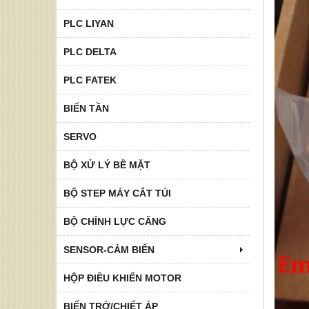
PLC LIYAN
PLC DELTA
PLC FATEK
BIẾN TẦN
SERVO
BỘ XỬ LÝ BỀ MẶT
BỘ STEP MÁY CẮT TÚI
BỘ CHỈNH LỰC CĂNG
SENSOR-CẢM BIẾN
HỘP ĐIỀU KHIỂN MOTOR
BIẾN TRỞ/CHIẾT ÁP