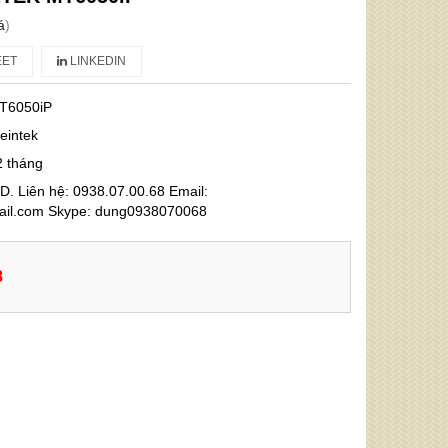
á
)
ET
LINKEDIN
T6050iP
eintek
2 tháng
. Liên hệ: 0938.07.00.68 Email:
l.com Skype: dung0938070068
8