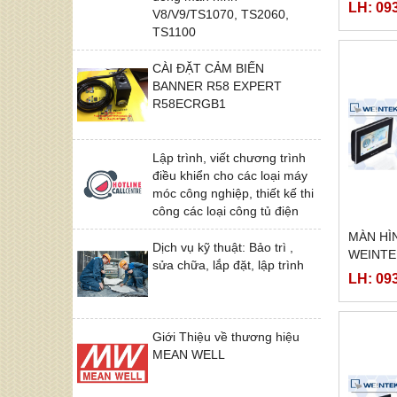
LH: 09
V8/V9/TS1070, TS2060,
TS1100
CÀI ĐẶT CẢM BIẾN
BANNER R58 EXPERT
R58ECRGB1
Lập trình, viết chương trình
điều khiển cho các loại máy
móc công nghiệp, thiết kế thi
công các loại công tủ điện
MÀN HÌ
Dịch vụ kỹ thuật: Bảo trì ,
WEINTE
sửa chữa, lắp đặt, lập trình
LH: 09
Giới Thiệu về thương hiệu
MEAN WELL