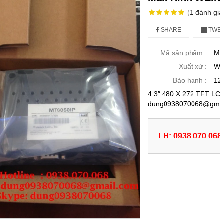
(
1
đánh gi
SHARE
TWE
Mã sản phẩm :
M
Xuất xứ :
W
Bảo hành :
1
4.3″ 480 X 272 TFT LCD
dung0938070068@gmai
LH: 0938.070.06