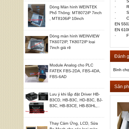
· Stor
· Rela
Dòng Màn hình WEINTEK
· Shock
Phổ Thông: MT8072iP 7inch
· CE/F
, MT8106iP 10inch
EN 550
EN 610
· Fron
Dòng màn hình WEINVIEW
TK6072IP, TK8072IP loại
7inch giá rẽ
Đánh g
Module Analog cho PLC
Bình ch
FATEK FBS-2DA, FBS-4DA,
FBS-6AD
Sản ph
Lưu ý khi lắp đặt Driver HB-
B3CD, HB-B3C, HD-B3C, BJ-
B3C, HB-B3CE, HB-B3HL,..
Thay Cảm Ứng, LCD, Sửa
Bo Mạch cho các loại màn