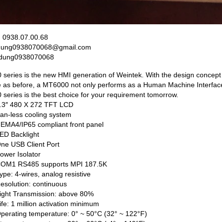
̣: 0938.07.00.68
 dung0938070068@gmail.com
 dung0938070068
series is the new HMI generation of Weintek. With the design concept 
te as before, a MT6000 not only performs as a Human Machine Interface 
series is the best choice for your requirement tomorrow.
 480 X 272 TFT LCD
less cooling system
4/IP65 compliant front panel
 Backlight
USB Client Port
r Isolator
 RS485 supports MPI 187.5K
 4-wires, analog resistive
lution: continuous
t Transmission: above 80%
 1 million activation minimum
ating temperature: 0° ~ 50°C (32° ~ 122°F)