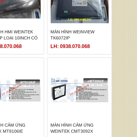
NH HMI WEINTEK
MÀN HÌNH WEINVIEW
P LOẠI 10INCH CÓ
TK6072IP
ET
8.070.068
LH: 0938.070.068
NH CẢM ỨNG
MÀN HÌNH CẢM ỨNG
K MT8106IE
WEINTEK CMT3092X