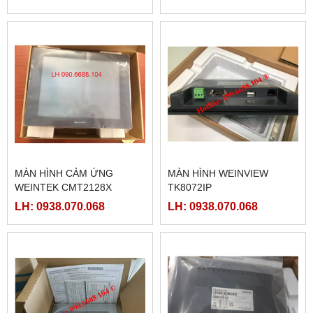
MÀN HÌNH CẢM ỨNG
MÀN HÌNH WEINVIEW
WEINTEK CMT2128X
TK8072IP
LH: 0938.070.068
LH: 0938.070.068