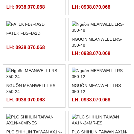
MÀN HÌNH HMIGXU3512 -
MÀN HÌNH FUJI HAKKO
7INCH CÓ ETHRNET
V708CD
LH: 0938.070.068
LH: 0938.070.068
MÀN HÌNH HITECH
FATEK FBS-24MAR2-AC