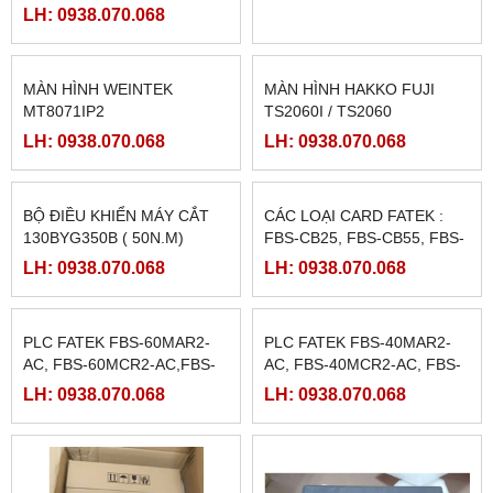
BANNER)
LRS-350-12, LRS-350-24,
LH: 0938.070.068
LH: 0938.070.068
LRS-350-36, LRS-350-27,
LRS-350-48
MÀN HÌNH WEINTEK
MÀN HÌNH HAKKO FUJI
MT8071IP2
TS2060I / TS2060
LH: 0938.070.068
LH: 0938.070.068