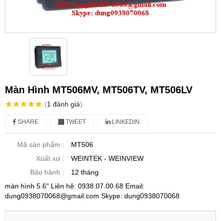
Màn Hình MT506MV, MT506TV, MT506LV
(
1
đánh giá
)
SHARE
TWEET
LINKEDIN
Mã sản phẩm :
MT506
Xuất xứ :
WEINTEK - WEINVIEW
Bảo hành :
12 tháng
màn hình 5.6" Liên hệ: 0938.07.00.68 Email:
dung0938070068@gmail.com Skype: dung0938070068