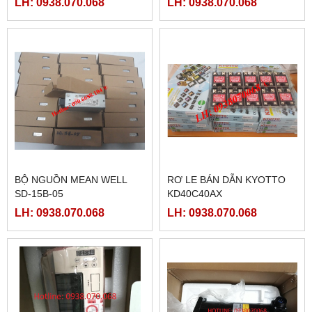
LH: 0938.070.068
LH: 0938.070.068
BỘ NGUỒN MEAN WELL
RƠ LE BÁN DẪN KYOTTO
SD-15B-05
KD40C40AX
LH: 0938.070.068
LH: 0938.070.068