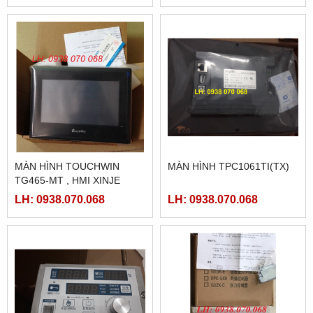
MÀN HÌNH TOUCHWIN
MÀN HÌNH TPC1061TI(TX)
TG465-MT , HMI XINJE
TG465-MT
LH: 0938.070.068
LH: 0938.070.068