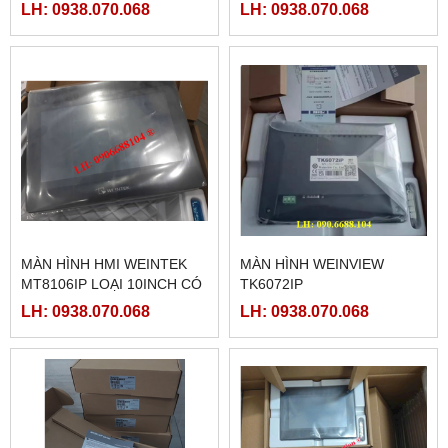
LH: 0938.070.068
LH: 0938.070.068
MÀN HÌNH HMI WEINTEK
MÀN HÌNH WEINVIEW
MT8106IP LOẠI 10INCH CÓ
TK6072IP
ETHERNET
LH: 0938.070.068
LH: 0938.070.068