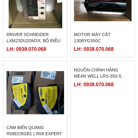
DRIVER SCHNEIDER
MOTOR MÁY CẮT
LXM23DU20M3X, BỘ ĐIỀU
130BYG350C
KHIỂN SERVO
LH: 0938.070.068
LH: 0938.070.068
LXM23DU20M3X
CẢM BIẾN QUANG
NGUỒN CHÍNH HÃNG
R58ECRGB1 ( R58 EXPERT
MEAN WELL LRS-350-5,