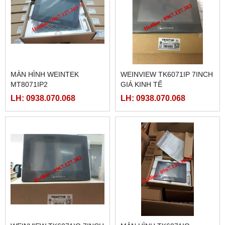
MÀN HÌNH WEINTEK
WEINVIEW TK6071IP 7INCH
MT8071IP2
GIÁ KINH TẾ
LH: 0938.070.068
LH: 0938.070.068