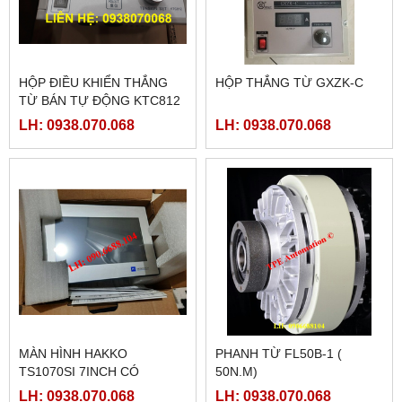
HỘP ĐIỀU KHIỂN THẮNG
HỘP THẮNG TỪ GXZK-C
TỪ BÁN TỰ ĐỘNG KTC812
LH: 0938.070.068
LH: 0938.070.068
MÀN HÌNH HAKKO
PHANH TỪ FL50B-1 (
TS1070SI 7INCH CÓ
50N.M)
ETHERNET
LH: 0938.070.068
LH: 0938.070.068