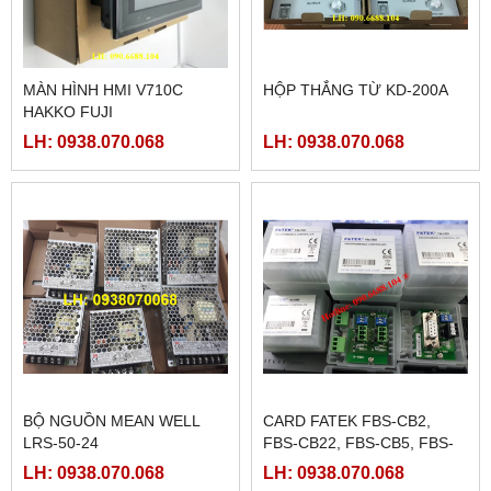
MÀN HÌNH HMI V710C
HỘP THẮNG TỪ KD-200A
HAKKO FUJI
LH: 0938.070.068
LH: 0938.070.068
BỘ NGUỒN MEAN WELL
CARD FATEK FBS-CB2,
LRS-50-24
FBS-CB22, FBS-CB5, FBS-
CB25, FBS-CB55
LH: 0938.070.068
LH: 0938.070.068