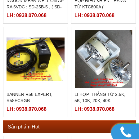
350-24
350-12
LH: 0938.070.068
LH: 0938.070.068
PLC SHIHLIN TAIWAN AX1N-
PLC SHIHLIN TAIWAN AX1N-
40MR-ES
24MR-ES
LH: 0938.070.068
LH: 0938.070.068
HMI MCGS TPC7062TI
MÀN HÌNH MCGS
TPC1561HII ( TPC1561HI)
LH: 0938.070.068
LH: 0938.070.068