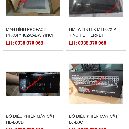
MÀN HÌNH PROFACE
HMI WEINTEK MT8072IP ,
PFXGP4402WADW 7INCH
7INCH ETHERNET
LH: 0938.070.068
LH: 0938.070.068
BỘ ĐIỀU KHIỂN MÁY CẮT
BỘ ĐIỀU KHIỂN MÁY CẮT
HB-B3CD
BJ-B3C