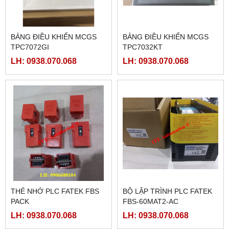
BẢNG ĐIỀU KHIỂN MCGS
BẢNG ĐIỀU KHIỂN MCGS
TPC7072GI
TPC7032KT
LH: 0938.070.068
LH: 0938.070.068
THẺ NHỚ PLC FATEK FBS
BỘ LẬP TRÌNH PLC FATEK
PACK
FBS-60MAT2-AC
LH: 0938.070.068
LH: 0938.070.068