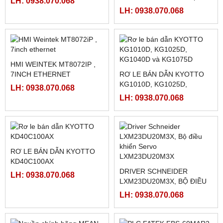
Sản phẩm Hot
FATEK FBS-B4AD
MÀN HÌNH TK8072IP
LH: 0938.070.068
LH: 0938.070.068
PHANH BỘT TỪ FL50A-1 (
50N.M)
MÀN HÌNH PROFACE
PFXGP4502WADW LOẠI
LH: 0938.070.068
10INCH
LH: 0938.070.068