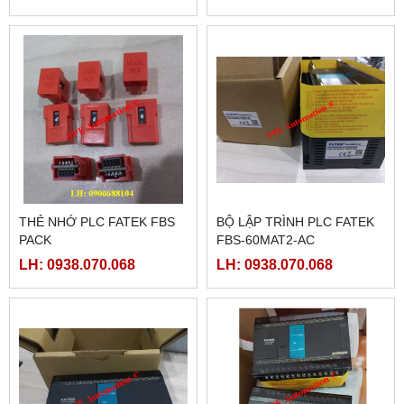
THẺ NHỚ PLC FATEK FBS
BỘ LẬP TRÌNH PLC FATEK
PACK
FBS-60MAT2-AC
LH: 0938.070.068
LH: 0938.070.068