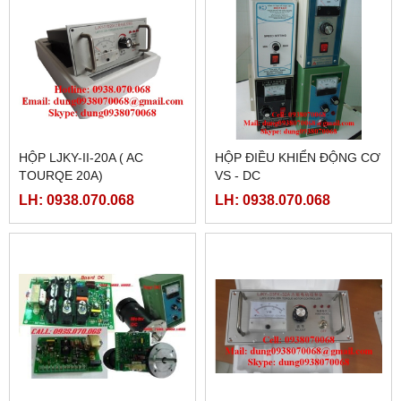
HỘP LJKY-II-20A ( AC
HỘP ĐIỀU KHIỂN ĐỘNG CƠ
TOURQE 20A)
VS - DC
LH: 0938.070.068
LH: 0938.070.068