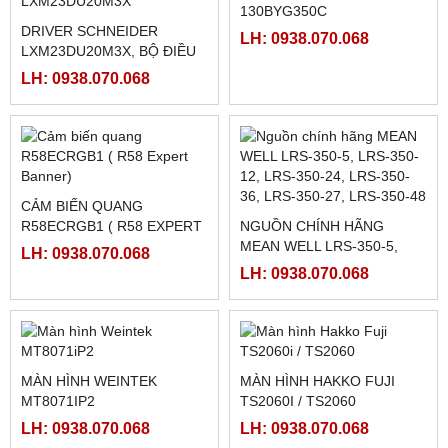
BỘ NGUỒN MEAN WELL
RƠ LE BÁN DẪN KYOTTO
SD-15B-05
KD40C40AX
LH: 0938.070.068
LH: 0938.070.068
MOTOR MÁY CẮT
130BYG350C
LH: 0938.070.068
DRIVER SCHNEIDER