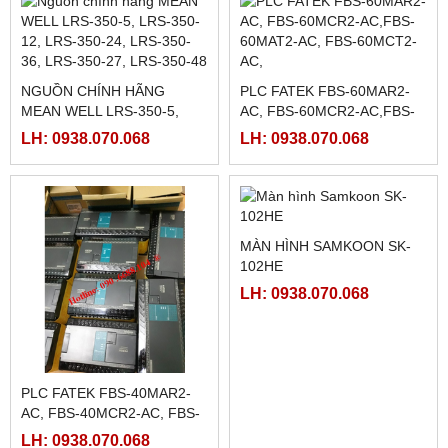
HMI WEINTEK MT8072IP ,
7INCH ETHERNET
RƠ LE BÁN DẪN KYOTTO
KG1010D, KG1025D,
LH: 0938.070.068
KG1040D VÀ KG1075D
LH: 0938.070.068
RƠ LE BÁN DẪN KYOTTO
KD40C100AX
DRIVER SCHNEIDER
LH: 0938.070.068
LXM23DU20M3X, BỘ ĐIỀU
KHIỂN SERVO
LH: 0938.070.068
LXM23DU20M3X
NGUỒN CHÍNH HÃNG
PLC FATEK FBS-60MAR2-
MEAN WELL LRS-350-5,
AC, FBS-60MCR2-AC,FBS-