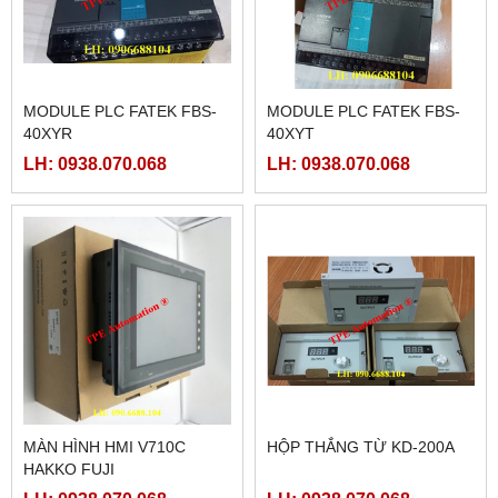
MODULE PLC FATEK FBS-
MODULE PLC FATEK FBS-
40XYR
40XYT
LH: 0938.070.068
LH: 0938.070.068
MÀN HÌNH HMI V710C
HỘP THẮNG TỪ KD-200A
HAKKO FUJI