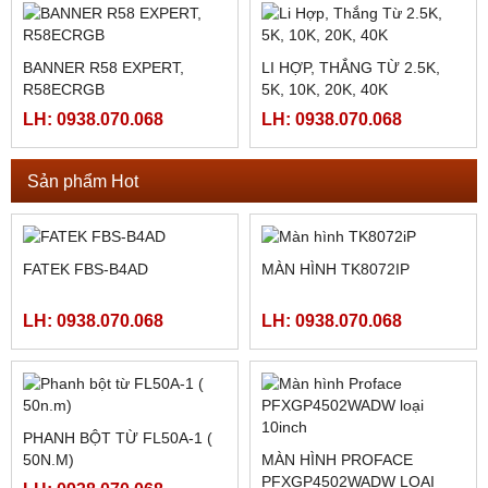
HMI MCGS TPC7062TI
MÀN HÌNH MCGS
TPC1561HII ( TPC1561HI)
LH: 0938.070.068
LH: 0938.070.068
HỘP ĐIỀU KHIỂN THẮNG
NGUỒN MEAN WELL ỔN ÁP
TỪ KTC800A (
RA 5VDC : SD-25B-5 , ( SD-
24VDC/4AMPE)
LH: 0938.070.068
25B-12, SD-25B-24)
LH: 0938.070.068
BANNER R58 EXPERT,
LI HỢP, THẮNG TỪ 2.5K,
R58ECRGB
5K, 10K, 20K, 40K
LH: 0938.070.068
LH: 0938.070.068