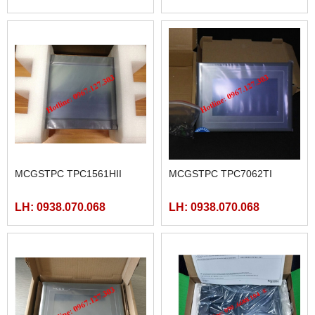
LRS-350-12, LRS-350-24,
60MAT2-AC, FBS-60MCT2-
LH: 0938.070.068
LH: 0938.070.068
LRS-350-36, LRS-350-27,
AC,
LRS-350-48
MÀN HÌNH SAMKOON SK-
102HE
LH: 0938.070.068
PLC FATEK FBS-40MAR2-
AC, FBS-40MCR2-AC, FBS-
40MCRT-AC, FBS-40MART-
LH: 0938.070.068
AC