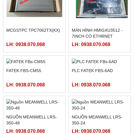
MCGSTPC TPC1561HII
MCGSTPC TPC7062TI
LH: 0938.070.068
LH: 0938.070.068
MCGSTPC TPC7062TX(KX)
MÀN HÌNH HMIGXU3512 -
7INCH CÓ ETHRNET