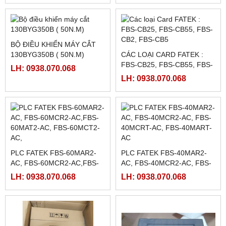
LXM23DU20M3X, BỘ ĐIỀU
KHIỂN SERVO
LH: 0938.070.068
LXM23DU20M3X
CẢM BIẾN QUANG
NGUỒN CHÍNH HÃNG
R58ECRGB1 ( R58 EXPERT
MEAN WELL LRS-350-5,
BANNER)
LRS-350-12, LRS-350-24,
LH: 0938.070.068
LH: 0938.070.068
LRS-350-36, LRS-350-27,
LRS-350-48
MÀN HÌNH WEINTEK
MÀN HÌNH HAKKO FUJI
MT8071IP2
TS2060I / TS2060
LH: 0938.070.068
LH: 0938.070.068
BỘ ĐIỀU KHIỂN MÁY CẮT
130BYG350B ( 50N.M)
CÁC LOẠI CARD FATEK :