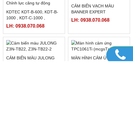
LH: 0938.070.068
LH: 0938.070.068
PLC SHIHLIN TAIWAN AX1N-
60MR-ES
MÀN HÌNH TPC7062TI,
LH: 0938.070.068
TPC7062KD,
TPC7062TX(KX) ,
LH: 0938.070.068
TPC7062TD
CẢM BIẾN VẠCH MÀU
KDTEC KDT-B-600, KDT-B-
BANNER EXPERT
1000 , KDT-C-1000 ,
R58ECRGB1
LH: 0938.070.068
TENSION CONTROLLER ,
LH: 0938.070.068
CHỈNH LỰC CĂNG TỰ
ĐỘNG