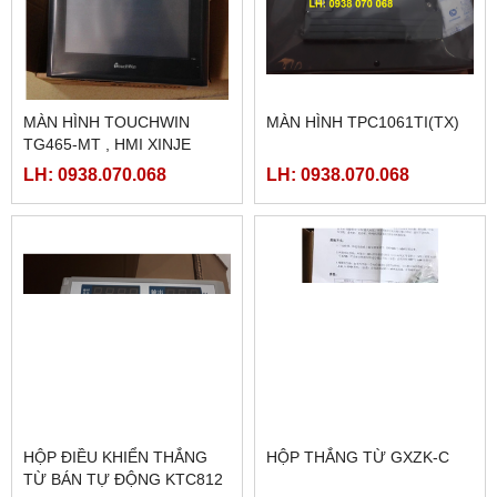
MÀN HÌNH TOUCHWIN
MÀN HÌNH TPC1061TI(TX)
TG465-MT , HMI XINJE
TG465-MT
LH: 0938.070.068
LH: 0938.070.068
HỘP ĐIỀU KHIỂN THẮNG
HỘP THẮNG TỪ GXZK-C
TỪ BÁN TỰ ĐỘNG KTC812