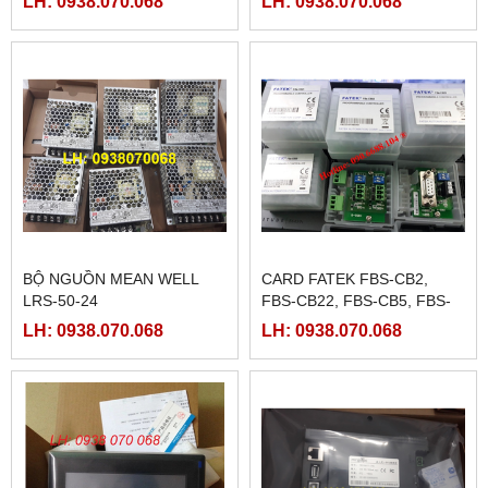
LH: 0938.070.068
LH: 0938.070.068
BỘ NGUỒN MEAN WELL
CARD FATEK FBS-CB2,
LRS-50-24
FBS-CB22, FBS-CB5, FBS-
CB25, FBS-CB55
LH: 0938.070.068
LH: 0938.070.068