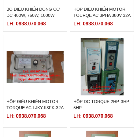
BO ĐIỀU KHIỂN ĐỘNG CƠ
HỘP ĐIỀU KHIỂN MOTOR
DC 400W, 750W, 1000W
TOURQE AC 3PHA 380V 32A
LH: 0938.070.068
LH: 0938.070.068
HÔP ĐIỂU KHIỂN MOTOR
HỘP DC TORQUE 2HP, 3HP,
TORQUE AC LJKY-II3FK-32A
5HP
LH: 0938.070.068
LH: 0938.070.068