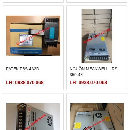
FATEK FBS-4A2D
NGUỒN MEANWELL LRS-
350-48
LH: 0938.070.068
LH: 0938.070.068