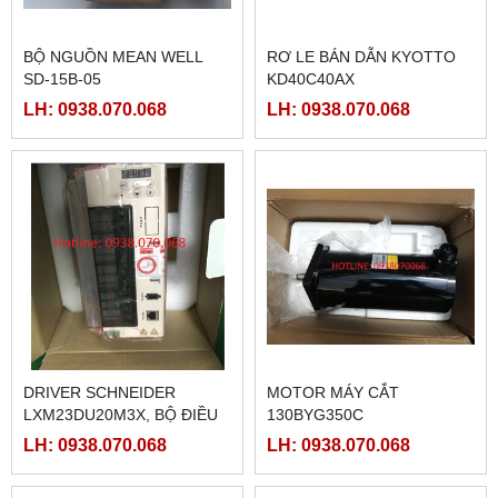
BỘ NGUỒN MEAN WELL
RƠ LE BÁN DẪN KYOTTO
SD-15B-05
KD40C40AX
LH: 0938.070.068
LH: 0938.070.068
DRIVER SCHNEIDER
MOTOR MÁY CẮT
LXM23DU20M3X, BỘ ĐIỀU
130BYG350C
KHIỂN SERVO
LH: 0938.070.068
LH: 0938.070.068
LXM23DU20M3X