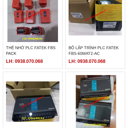
THẺ NHỚ PLC FATEK FBS
BỘ LẬP TRÌNH PLC FATEK
PACK
FBS-60MAT2-AC
LH: 0938.070.068
LH: 0938.070.068