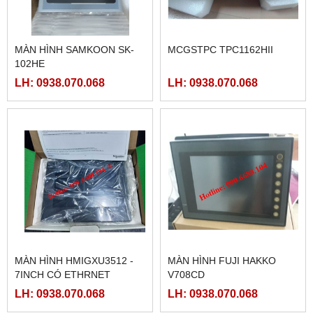
MÀN HÌNH SAMKOON SK-
MCGSTPC TPC1162HII
102HE
LH: 0938.070.068
LH: 0938.070.068
MÀN HÌNH HMIGXU3512 -
MÀN HÌNH FUJI HAKKO
7INCH CÓ ETHRNET
V708CD
LH: 0938.070.068
LH: 0938.070.068