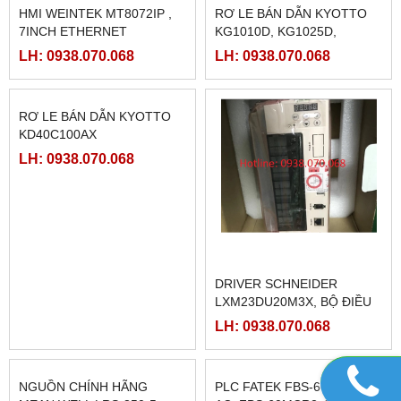
HMI WEINTEK MT8072IP ,
RƠ LE BÁN DẪN KYOTTO
7INCH ETHERNET
KG1010D, KG1025D,
KG1040D VÀ KG1075D
LH: 0938.070.068
LH: 0938.070.068
RƠ LE BÁN DẪN KYOTTO
DRIVER SCHNEIDER
KD40C100AX
LXM23DU20M3X, BỘ ĐIỀU
KHIỂN SERVO
LH: 0938.070.068
LH: 0938.070.068
LXM23DU20M3X