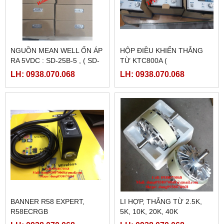
NGUỒN MEAN WELL ỔN ÁP
HỘP ĐIỀU KHIỂN THẮNG
RA 5VDC : SD-25B-5 , ( SD-
TỪ KTC800A (
25B-12, SD-25B-24)
24VDC/4AMPE)
LH: 0938.070.068
LH: 0938.070.068
BANNER R58 EXPERT,
LI HỢP, THẮNG TỪ 2.5K,
R58ECRGB
5K, 10K, 20K, 40K