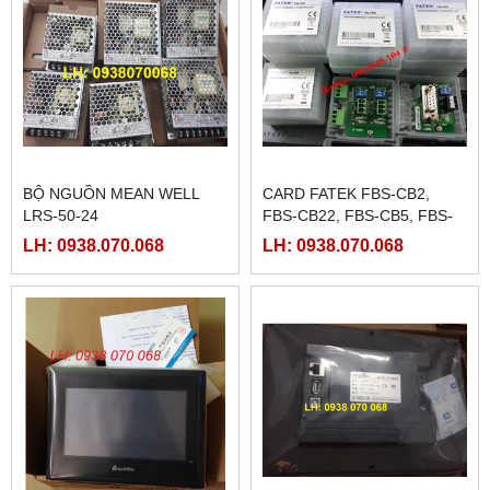
BỘ NGUỒN MEAN WELL
CARD FATEK FBS-CB2,
LRS-50-24
FBS-CB22, FBS-CB5, FBS-
CB25, FBS-CB55
LH: 0938.070.068
LH: 0938.070.068