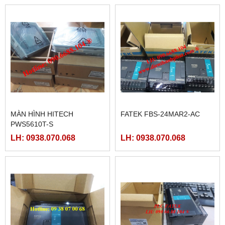
MÀN HÌNH HITECH
FATEK FBS-24MAR2-AC
PWS5610T-S
LH: 0938.070.068
LH: 0938.070.068