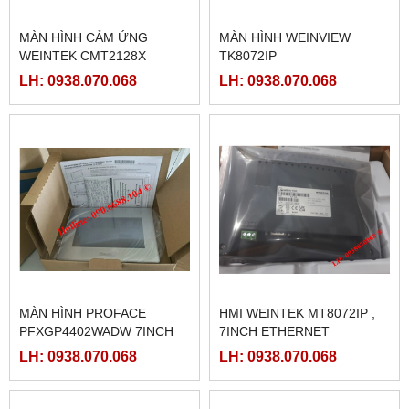
MÀN HÌNH CẢM ỨNG
MÀN HÌNH WEINVIEW
WEINTEK CMT2128X
TK8072IP
LH: 0938.070.068
LH: 0938.070.068
MÀN HÌNH PROFACE
HMI WEINTEK MT8072IP ,
PFXGP4402WADW 7INCH
7INCH ETHERNET
LH: 0938.070.068
LH: 0938.070.068