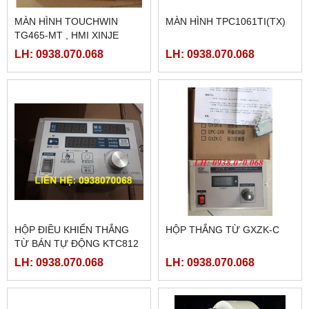
MÀN HÌNH TOUCHWIN
MÀN HÌNH TPC1061TI(TX)
TG465-MT , HMI XINJE
TG465-MT
LH: 0938.070.068
LH: 0938.070.068
HỘP ĐIỀU KHIỂN THẮNG
HỘP THẮNG TỪ GXZK-C
TỪ BÁN TỰ ĐỘNG KTC812
LH: 0938.070.068
LH: 0938.070.068