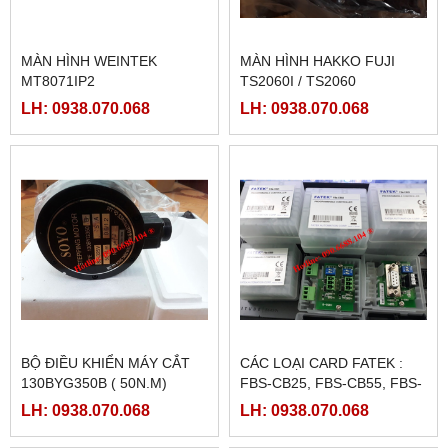
MÀN HÌNH WEINTEK
MÀN HÌNH HAKKO FUJI
MT8071IP2
TS2060I / TS2060
LH: 0938.070.068
LH: 0938.070.068
BỘ ĐIỀU KHIỂN MÁY CẮT
CÁC LOẠI CARD FATEK :
130BYG350B ( 50N.M)
FBS-CB25, FBS-CB55, FBS-
CB2, FBS-CB5
LH: 0938.070.068
LH: 0938.070.068