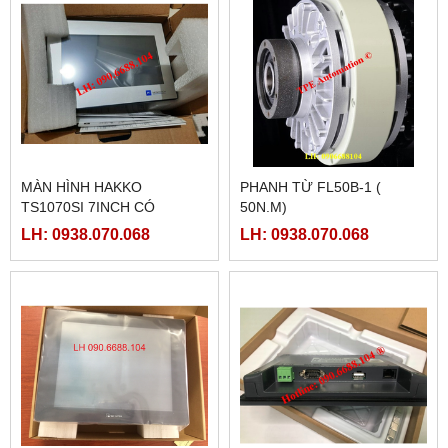
MÀN HÌNH HAKKO
PHANH TỪ FL50B-1 (
TS1070SI 7INCH CÓ
50N.M)
ETHERNET
LH: 0938.070.068
LH: 0938.070.068