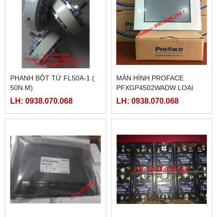
PHANH BỘT TỪ FL50A-1 (
MÀN HÌNH PROFACE
50N.M)
PFXGP4502WADW LOẠI
10INCH
LH: 0938.070.068
LH: 0938.070.068