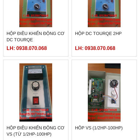
HỘP ĐIỀU KHIỂN ĐỘNG CƠ
HỘP DC TOURQE 2HP
DC TOURQE
LH: 0938.070.068
LH: 0938.070.068
HỘP ĐIỀU KHIỂN ĐỘNG CƠ
HÔP VS (1/2HP-100HP)
VS (TỪ 1/2HP-100HP)