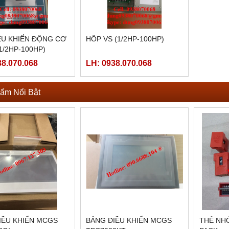
ỀU KHIỂN ĐỘNG CƠ
HÔP VS (1/2HP-100HP)
1/2HP-100HP)
38.070.068
LH: 0938.070.068
ẩm Nổi Bật
IỀU KHIỂN MCGS
BẢNG ĐIỀU KHIỂN MCGS
THẺ NHỚ