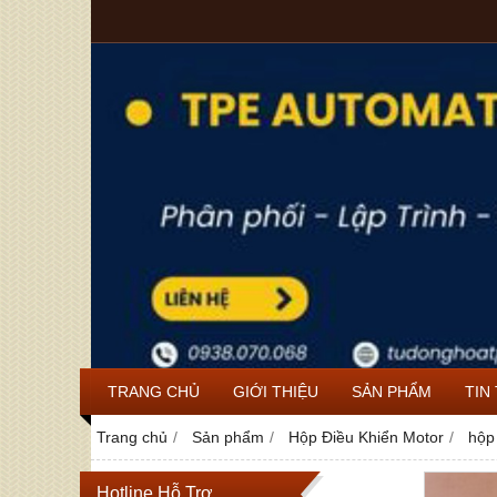
TRANG CHỦ
GIỚI THIỆU
SẢN PHẨM
TIN
Trang chủ
Sản phẩm
Hộp Điều Khiển Motor
hộp
Hotline Hỗ Trợ