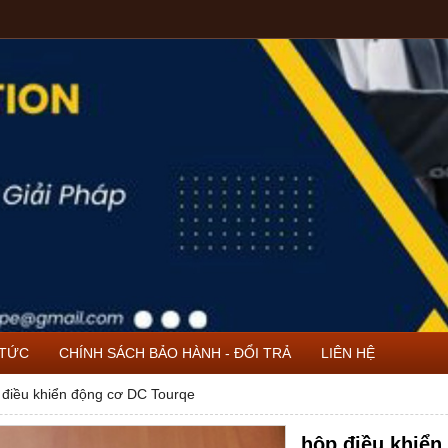
 TỨC
CHÍNH SÁCH BẢO HÀNH - ĐỔI TRẢ
LIÊN HỆ
 điều khiển động cơ DC Tourqe
hộp điều khiển