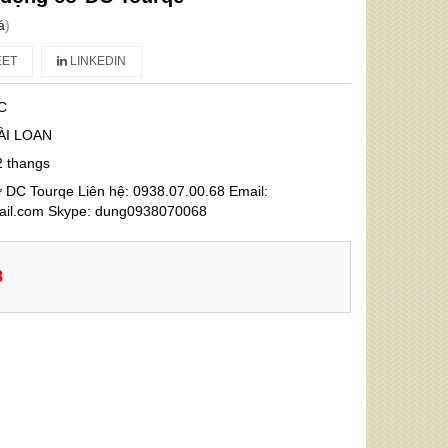
á
)
ET
LINKEDIN
C
ÀI LOAN
2 thangs
 DC Tourqe Liên hệ: 0938.07.00.68 Email:
l.com Skype: dung0938070068
8