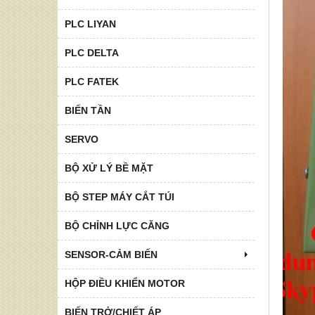
PLC LIYAN
PLC DELTA
PLC FATEK
BIẾN TẦN
SERVO
BỘ XỬ LÝ BỀ MẶT
BỘ STEP MÁY CẮT TÚI
BỘ CHỈNH LỰC CĂNG
SENSOR-CẢM BIẾN
HỘP ĐIỀU KHIỂN MOTOR
BIẾN TRỞ/CHIẾT ÁP