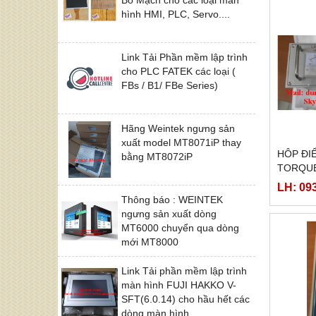
hình HMI, PLC, Servo....
Link Tải Phần mềm lập trình
cho PLC FATEK các loại (
FBs / B1/ FBe Series)
Hãng Weintek ngưng sản
xuất model MT8071iP thay
HÔP ĐIÊ
bằng MT8072iP
TORQUE 
LH: 09
Thông báo : WEINTEK
ngưng sản xuất dòng
MT6000 chuyển qua dòng
mới MT8000
Link Tải phần mềm lập trình
màn hình FUJI HAKKO V-
SFT(6.0.14) cho hầu hết các
dòng màn hình