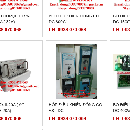
 TOURQE LJKY-
BO ĐIỀU KHIỂN ĐỘNG CƠ
BO ĐIỀ
A ( 32A)
DC 800W
DC 150
38.070.068
LH: 0938.070.068
LH: 093
Y-II-20A ( AC
HỘP ĐIỀU KHIỂN ĐỘNG CƠ
BO ĐIỀ
 20A)
VS - DC
DC 400W
38.070.068
LH: 0938.070.068
LH: 093