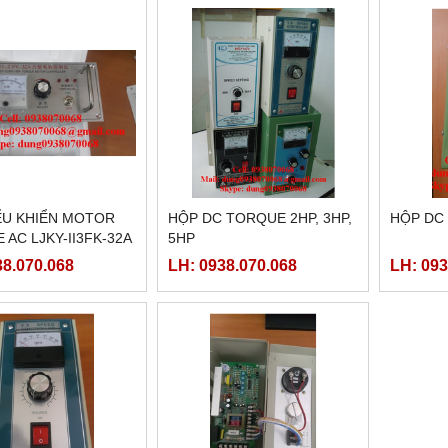
̉U KHIỂN MOTOR
HỘP DC TORQUE 2HP, 3HP,
HỘP DC
AC LJKY-II3FK-32A
5HP
38.070.068
LH: 0938.070.068
LH: 093