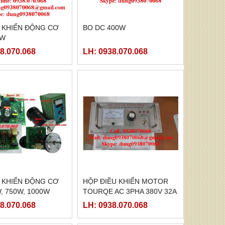
U KHIỂN ĐỘNG CƠ
BO DC 400W
0W
8.070.068
LH: 0938.070.068
U KHIỂN ĐỘNG CƠ
HỘP ĐIỀU KHIỂN MOTOR
, 750W, 1000W
TOURQE AC 3PHA 380V 32A
8.070.068
LH: 0938.070.068