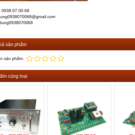
̣: 0938.07.00.68
 dung0938070068@gmail.com
 dung0938070068
iá sản phẩm
ọn sản phẩm:
ẩm cùng loại