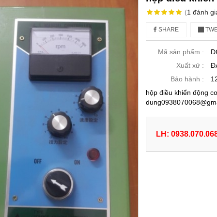
(
1
đánh gi
SHARE
TWE
Mã sản phẩm :
D
Xuất xứ :
Đ
Bảo hành :
1
hộp điều khiển động cơ
dung0938070068@gmai
LH: 0938.070.06