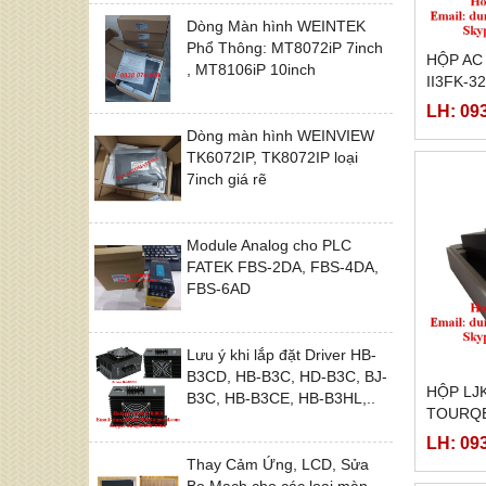
Dòng Màn hình WEINTEK
Phổ Thông: MT8072iP 7inch
HỘP AC
, MT8106iP 10inch
II3FK-32
LH: 09
Dòng màn hình WEINVIEW
TK6072IP, TK8072IP loại
7inch giá rẽ
Module Analog cho PLC
FATEK FBS-2DA, FBS-4DA,
FBS-6AD
Lưu ý khi lắp đặt Driver HB-
B3CD, HB-B3C, HD-B3C, BJ-
HỘP LJK
B3C, HB-B3CE, HB-B3HL,..
TOURQE
LH: 09
Thay Cảm Ứng, LCD, Sửa
Bo Mạch cho các loại màn