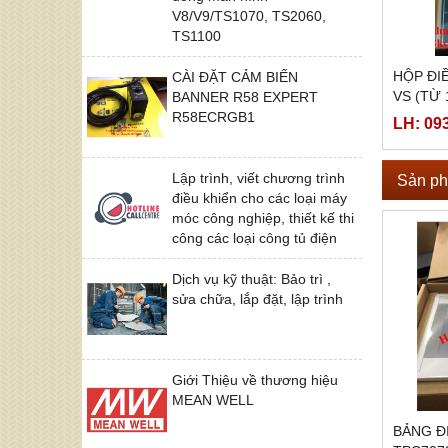
V8/V9/TS1070, TS2060,
TS1100
HỘP ĐI
CÀI ĐẶT CẢM BIẾN
VS (TỪ 
BANNER R58 EXPERT
R58ECRGB1
LH: 09
Lập trình, viết chương trình
Sản ph
điều khiển cho các loại máy
móc công nghiệp, thiết kế thi
công các loại công tủ điện
Dịch vụ kỹ thuật: Bảo trì ,
sửa chữa, lắp đặt, lập trình
Giới Thiệu về thương hiệu
MEAN WELL
BẢNG Đ