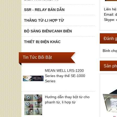
Liên hê
SSR - RELAY BÁN DẪN
Email:
Skype:
THẮNG TỪ-LI HỢP TỪ
BỘ SÀNG BIÊN/CANH BIÊN
Đánh g
THIẾT BỊ ĐIỆN KHÁC
Bình ch
Tin Tức Bổi Bật
Sản ph
MEAN WELL LRS-1200
Series thay thế SE-1000
Series
Hướng dẫn thay bột từ cho
phanh từ, li hợp từ