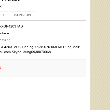
á
)
ET
LINKEDIN
FXGP4203TAD
roface
2 tháng
P4203TAD - Liên hệ: 0938.070.068 Mr Dũng Mail:
l.com Skype: dung0938070068
8