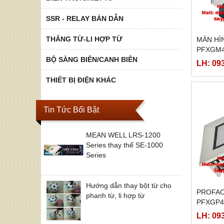
SSR - RELAY BÁN DẪN
THẮNG TỪ-LI HỢP TỪ
MÀN HI
PFXGM4
BỘ SÀNG BIÊN/CANH BIÊN
LH: 09
THIẾT BỊ ĐIỆN KHÁC
Tin Tức Bổi Bật
MEAN WELL LRS-1200
Series thay thế SE-1000
Series
Hướng dẫn thay bột từ cho
PROFAC
phanh từ, li hợp từ
PFXGP4
PFXGP4
LH: 09