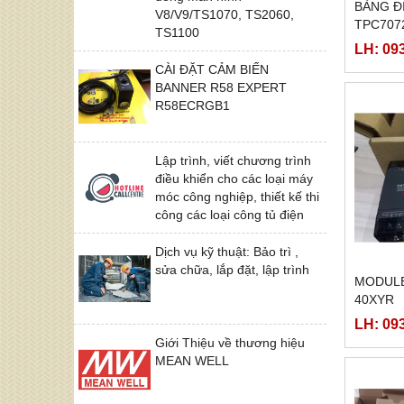
BẢNG Đ
V8/V9/TS1070, TS2060,
TPC707
TS1100
LH: 09
CÀI ĐẶT CẢM BIẾN
BANNER R58 EXPERT
R58ECRGB1
Lập trình, viết chương trình
điều khiển cho các loại máy
móc công nghiệp, thiết kế thi
công các loại công tủ điện
Dịch vụ kỹ thuật: Bảo trì ,
sửa chữa, lắp đặt, lập trình
MODULE
40XYR
LH: 09
Giới Thiệu về thương hiệu
MEAN WELL