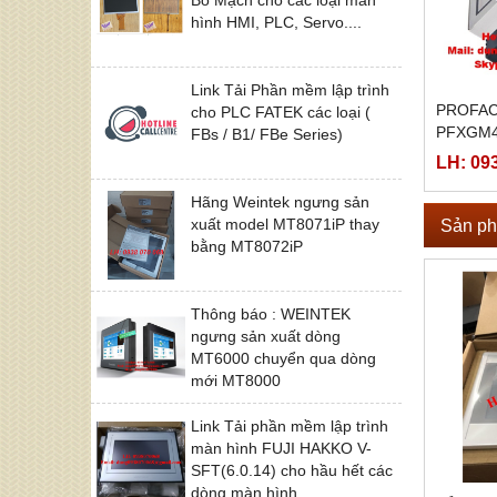
hình HMI, PLC, Servo....
Link Tải Phần mềm lập trình
PROFAC
cho PLC FATEK các loại (
PFXGM4
FBs / B1/ FBe Series)
LH: 09
Hãng Weintek ngưng sản
xuất model MT8071iP thay
Sản ph
bằng MT8072iP
Thông báo : WEINTEK
ngưng sản xuất dòng
MT6000 chuyển qua dòng
mới MT8000
Link Tải phần mềm lập trình
màn hình FUJI HAKKO V-
SFT(6.0.14) cho hầu hết các
dòng màn hình