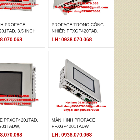
̀NH PROFACE
PROFACE TRONG CÔNG
01TAD, 3.5 INCH
NHIỆP, PFXGP420TAD,
PFXGP4201TADW,
8.070.068
LH: 0938.070.068
PFXGP4203TA
E PFXGP4201TAD,
MÀN HÌNH PROFACE
201TADW,
PFXGP4201TADW
203TAD
8.070.068
LH: 0938.070.068