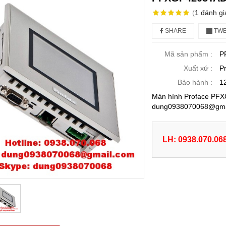
(
1
đánh gi
SHARE
TWE
Mã sản phẩm :
P
Xuất xứ :
P
Bảo hành :
1
Màn hình Proface PFXG
dung0938070068@gmai
LH: 0938.070.06