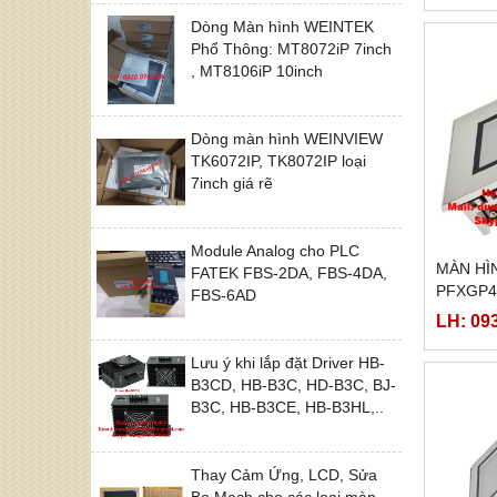
Dòng Màn hình WEINTEK
Phổ Thông: MT8072iP 7inch
, MT8106iP 10inch
Dòng màn hình WEINVIEW
TK6072IP, TK8072IP loại
7inch giá rẽ
Module Analog cho PLC
MÀN HÌ
FATEK FBS-2DA, FBS-4DA,
PFXGP4
FBS-6AD
LH: 09
Lưu ý khi lắp đặt Driver HB-
B3CD, HB-B3C, HD-B3C, BJ-
B3C, HB-B3CE, HB-B3HL,..
Thay Cảm Ứng, LCD, Sửa
Bo Mạch cho các loại màn