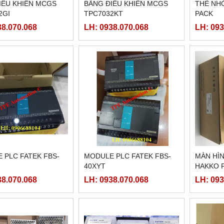
IỀU KHIỂN MCGS
BẢNG ĐIỀU KHIỂN MCGS
THẺ NHỚ
2GI
TPC7032KT
PACK
38.070.068
LH: 0938.070.068
LH: 093
 PLC FATEK FBS-
MODULE PLC FATEK FBS-
MÀN HÌN
40XYT
HAKKO F
38.070.068
LH: 0938.070.068
LH: 093