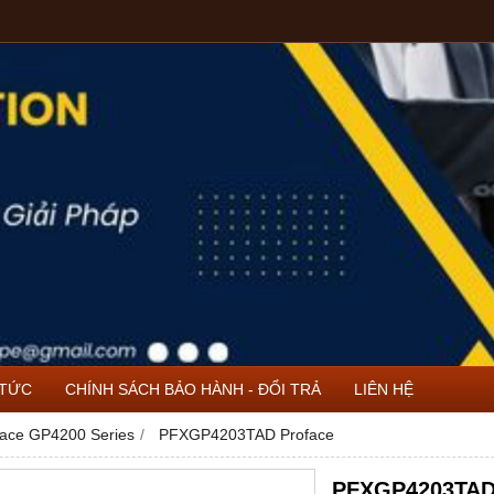
 TỨC
CHÍNH SÁCH BẢO HÀNH - ĐỔI TRẢ
LIÊN HỆ
face GP4200 Series
PFXGP4203TAD Proface
PFXGP4203TAD