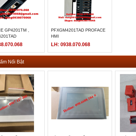
E GP4201TM ,
PFXGM4201TAD PROFACE
201TAD
HMI
38.070.068
LH: 0938.070.068
ẩm Nổi Bật