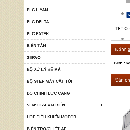
PLC LIYAN
PLC DELTA
TFT Col
PLC FATEK
BIẾN TẦN
Đánh g
SERVO
Bình ch
BỘ XỬ LÝ BỀ MẶT
Sản ph
BỘ STEP MÁY CẮT TÚI
BỘ CHỈNH LỰC CĂNG
SENSOR-CẢM BIẾN
HỘP ĐIỀU KHIỂN MOTOR
BIẾN TRỞ/CHIẾT ÁP