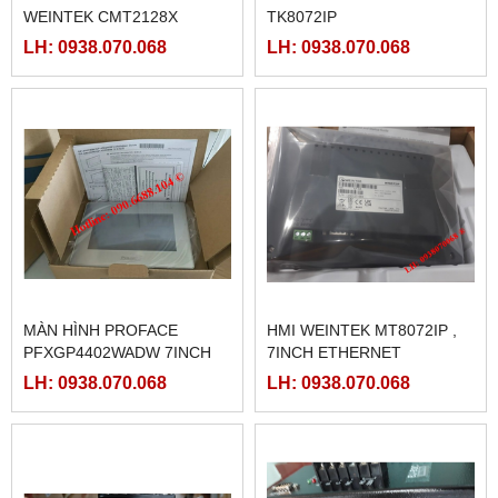
WEINTEK CMT2128X
TK8072IP
LH: 0938.070.068
LH: 0938.070.068
MÀN HÌNH PROFACE
HMI WEINTEK MT8072IP ,
PFXGP4402WADW 7INCH
7INCH ETHERNET
LH: 0938.070.068
LH: 0938.070.068