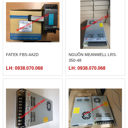
FATEK FBS-4A2D
NGUỒN MEANWELL LRS-
350-48
LH: 0938.070.068
LH: 0938.070.068