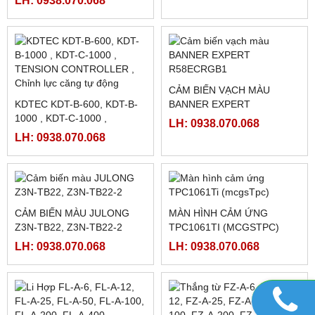
NGUỒN MEANWELL LRS-
MÀN HÌNH FUJI TS2060
350-12
(5.7INCH)
LH: 0938.070.068
LH: 0938.070.068
MÀN HÌNH TPC7062TI,