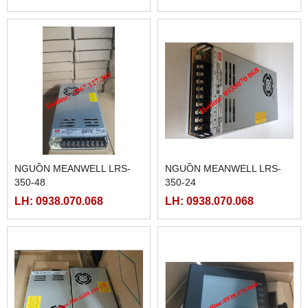
MCGSTPC TPC1561HII
MCGSTPC TPC7062TI
LH: 0938.070.068
LH: 0938.070.068
MÀN HÌNH HMIGXU3512 -
7INCH CÓ ETHRNET
LH: 0938.070.068
MCGSTPC TPC7062TX(KX)
LH: 0938.070.068