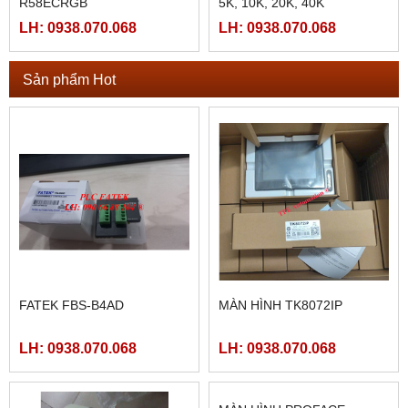
NGUỒN MEAN WELL ỔN ÁP
HỘP ĐIỀU KHIỂN THẮNG
RA 5VDC : SD-25B-5 , ( SD-
TỪ KTC800A (
25B-12, SD-25B-24)
24VDC/4AMPE)
LH: 0938.070.068
LH: 0938.070.068
BANNER R58 EXPERT,
LI HỢP, THẮNG TỪ 2.5K,
R58ECRGB
5K, 10K, 20K, 40K
LH: 0938.070.068
LH: 0938.070.068