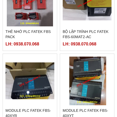
THẺ NHỚ PLC FATEK FBS
BỘ LẬP TRÌNH PLC FATEK
PACK
FBS-60MAT2-AC
LH: 0938.070.068
LH: 0938.070.068
MODULE PLC FATEK FBS-
MODULE PLC FATEK FBS-
40XYR
40XYT