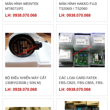
MÀN HÌNH WEINTEK
MÀN HÌNH HAKKO FUJI
MT8071IP2
TS2060I / TS2060
LH: 0938.070.068
LH: 0938.070.068
BỘ ĐIỀU KHIỂN MÁY CẮT
CÁC LOẠI CARD FATEK :
130BYG350B ( 50N.M)
FBS-CB25, FBS-CB55, FBS-
CB2, FBS-CB5
LH: 0938.070.068
LH: 0938.070.068