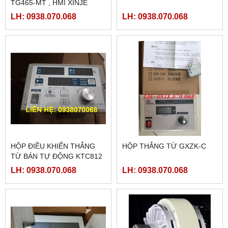
TG465-MT , HMI XINJE
TG465-MT
LH: 0938.070.068
LH: 0938.070.068
HỘP ĐIỀU KHIỂN THẮNG
HỘP THẮNG TỪ GXZK-C
TỪ BÁN TỰ ĐỘNG KTC812
LH: 0938.070.068
LH: 0938.070.068