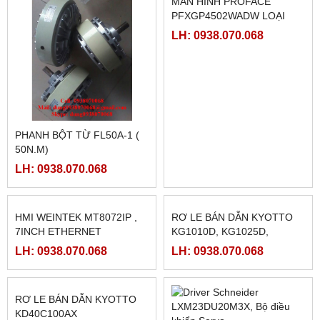
Sản phẩm Hot
FATEK FBS-B4AD
MÀN HÌNH TK8072IP
LH: 0938.070.068
LH: 0938.070.068