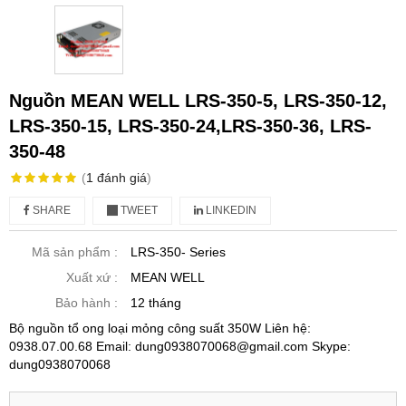
Nguồn MEAN WELL LRS-350-5, LRS-350-12,
LRS-350-15, LRS-350-24,LRS-350-36, LRS-
350-48
(
1
đánh giá
)
SHARE
TWEET
LINKEDIN
Mã sản phẩm :
LRS-350- Series
Xuất xứ :
MEAN WELL
Bảo hành :
12 tháng
Bộ nguồn tổ ong loại mỏng công suất 350W Liên hệ:
0938.07.00.68 Email: dung0938070068@gmail.com Skype:
dung0938070068