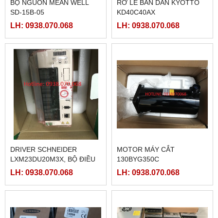
BỘ NGUỒN MEAN WELL
RƠ LE BÁN DẪN KYOTTO
SD-15B-05
KD40C40AX
LH: 0938.070.068
LH: 0938.070.068
DRIVER SCHNEIDER
MOTOR MÁY CẮT
LXM23DU20M3X, BỘ ĐIỀU
130BYG350C
KHIỂN SERVO
LH: 0938.070.068
LH: 0938.070.068
LXM23DU20M3X