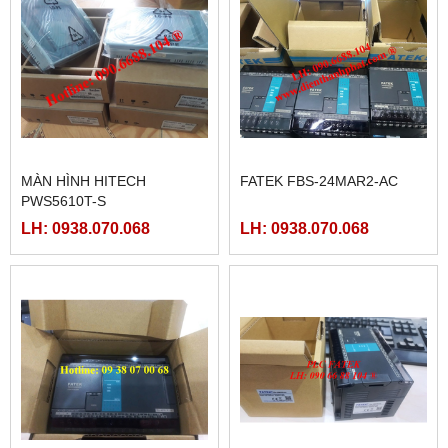
MÀN HÌNH HITECH
FATEK FBS-24MAR2-AC
PWS5610T-S
LH: 0938.070.068
LH: 0938.070.068