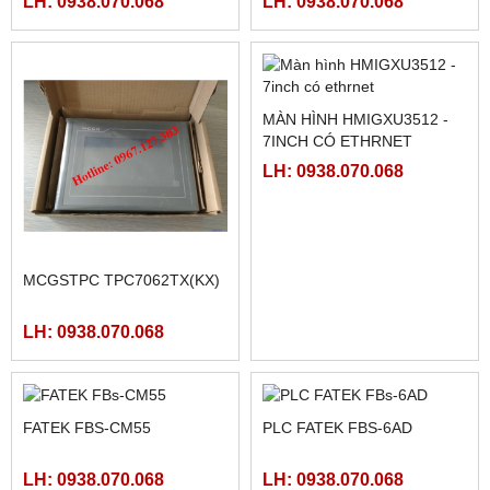
LRS-350-48
PLC FATEK FBS-40MAR2-
MÀN HÌNH SAMKOON SK-
AC, FBS-40MCR2-AC, FBS-
102HE
40MCRT-AC, FBS-40MART-
LH: 0938.070.068
LH: 0938.070.068
AC