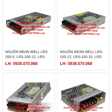
NGUỒN MEAN WELL LRS-
NGUỒN MEAN WELL LRS-
200-5, LRS-200-12, LRS-
150-12, LRS-150-15, LRS-
200-15, LRS-200-24, LRS-
150-24, LRS-150-36, LRS-
LH: 0938.070.068
LH: 0938.070.068
200-36, LRS-200-48
150-48