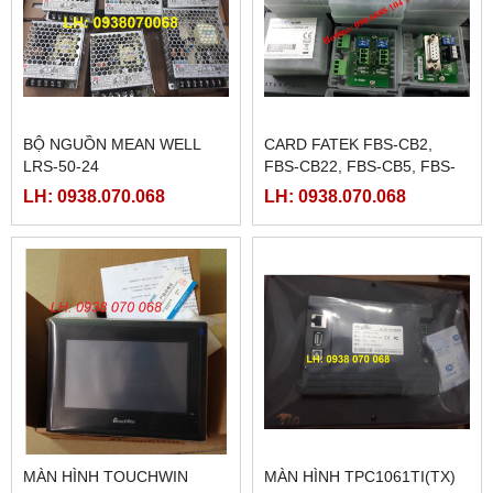
BỘ NGUỒN MEAN WELL
CARD FATEK FBS-CB2,
LRS-50-24
FBS-CB22, FBS-CB5, FBS-
CB25, FBS-CB55
LH: 0938.070.068
LH: 0938.070.068
MÀN HÌNH TOUCHWIN
MÀN HÌNH TPC1061TI(TX)