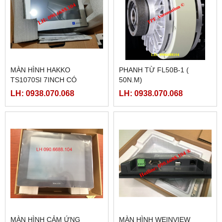
MÀN HÌNH HAKKO
PHANH TỪ FL50B-1 (
TS1070SI 7INCH CÓ
50N.M)
ETHERNET
LH: 0938.070.068
LH: 0938.070.068
MÀN HÌNH CẢM ỨNG
MÀN HÌNH WEINVIEW