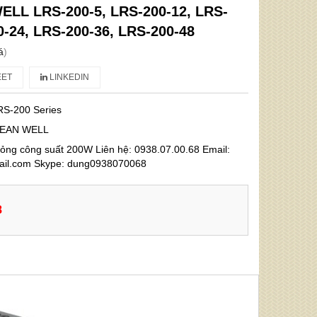
LL LRS-200-5, LRS-200-12, LRS-
0-24, LRS-200-36, LRS-200-48
á
)
ET
LINKEDIN
RS-200 Series
EAN WELL
mỏng công suất 200W Liên hệ: 0938.07.00.68 Email:
l.com Skype: dung0938070068
8