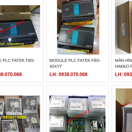
 PLC FATEK FBS-
MODULE PLC FATEK FBS-
MÀN HÌN
40XYT
HAKKO F
38.070.068
LH: 0938.070.068
LH: 093