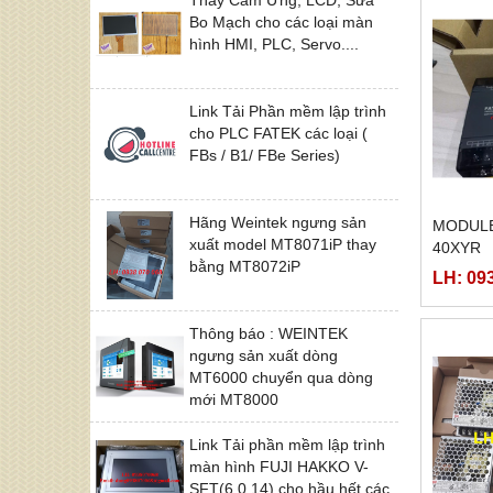
Bo Mạch cho các loại màn
hình HMI, PLC, Servo....
Link Tải Phần mềm lập trình
cho PLC FATEK các loại (
FBs / B1/ FBe Series)
Hãng Weintek ngưng sản
MODULE
xuất model MT8071iP thay
40XYR
bằng MT8072iP
LH: 09
Thông báo : WEINTEK
ngưng sản xuất dòng
MT6000 chuyển qua dòng
mới MT8000
Link Tải phần mềm lập trình
màn hình FUJI HAKKO V-
SFT(6.0.14) cho hầu hết các