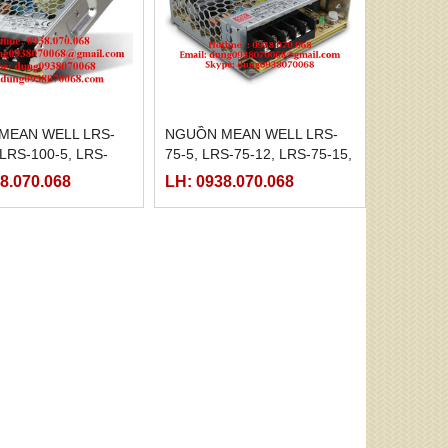
MEAN WELL LRS-
NGUỒN MEAN WELL LRS-
 LRS-100-5, LRS-
75-5, LRS-75-12, LRS-75-15,
LRS-100-15, LRS-
LRS-75-24, LRS-75-36, LRS-
8.070.068
LH: 0938.070.068
LRS-100-36, LRS-
75-48