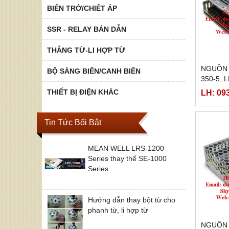
BIẾN TRỞ/CHIẾT ÁP
SSR - RELAY BÁN DẪN
THẮNG TỪ-LI HỢP TỪ
NGUỒN 
BỘ SÀNG BIÊN/CANH BIÊN
350-5, 
350-15,
THIẾT BỊ ĐIỆN KHÁC
LH: 09
350-36,
Tin Tức Bổi Bật
MEAN WELL LRS-1200
Series thay thế SE-1000
Series
Hướng dẫn thay bột từ cho
phanh từ, li hợp từ
NGUỒN 