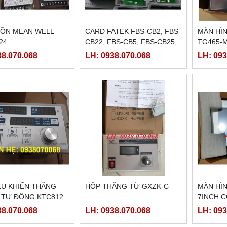
ỒN MEAN WELL
CARD FATEK FBS-CB2, FBS-
MÀN HÌ
24
CB22, FBS-CB5, FBS-CB25,
TG465-M
FBS-CB55
TG465-
38.070.068
LH: 0938.070.068
LH: 093
ỀU KHIỂN THẮNG
HỘP THẮNG TỪ GXZK-C
MÀN HÌN
 TỰ ĐỘNG KTC812
7INCH 
38.070.068
LH: 0938.070.068
LH: 093