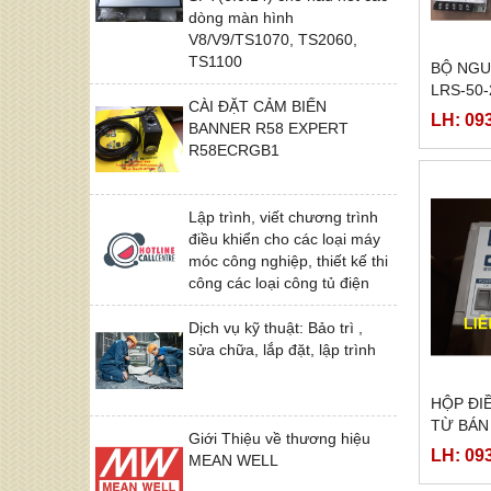
dòng màn hình
V8/V9/TS1070, TS2060,
TS1100
BỘ NGU
LRS-50-
CÀI ĐẶT CẢM BIẾN
LH: 09
BANNER R58 EXPERT
R58ECRGB1
Lập trình, viết chương trình
điều khiển cho các loại máy
móc công nghiệp, thiết kế thi
công các loại công tủ điện
Dịch vụ kỹ thuật: Bảo trì ,
sửa chữa, lắp đặt, lập trình
HỘP ĐI
TỪ BÁN
Giới Thiệu về thương hiệu
LH: 09
MEAN WELL