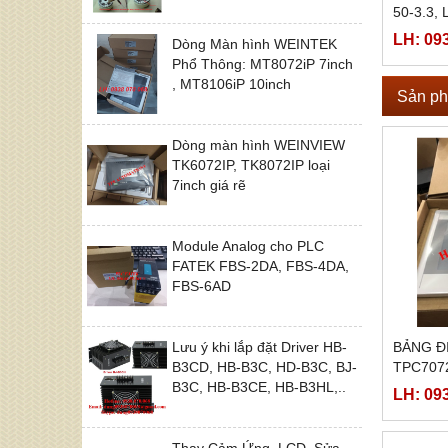
50-3.3, 
12, LRS
LH: 09
Dòng Màn hình WEINTEK
LRS-50-
Phổ Thông: MT8072iP 7inch
, MT8106iP 10inch
Sản ph
Dòng màn hình WEINVIEW
TK6072IP, TK8072IP loại
7inch giá rẽ
Module Analog cho PLC
FATEK FBS-2DA, FBS-4DA,
FBS-6AD
Lưu ý khi lắp đặt Driver HB-
BẢNG Đ
B3CD, HB-B3C, HD-B3C, BJ-
TPC707
B3C, HB-B3CE, HB-B3HL,..
LH: 09
Thay Cảm Ứng, LCD, Sửa