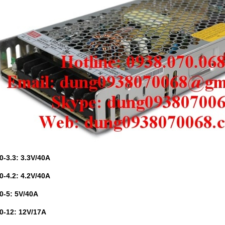
-3.3: 3.3V/40A
-4.2: 4.2V/40A
0-5: 5V/40A
0-12: 12V/17A