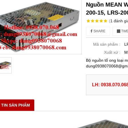
Nguồn MEAN WE
200-15, LRS-20
(
1
đánh gi
SHARE
TWE
Mã sản phẩm :
L
Xuất xứ :
M
Bộ nguồn tổ ong loại 
dung0938070068@gmai
LH: 0938.070.06
 TIN SẢN PHẨM