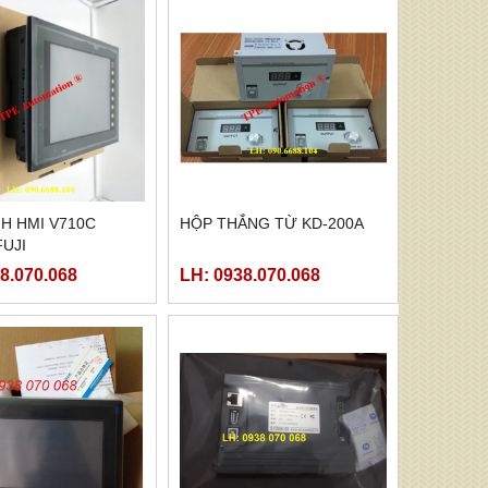
H HMI V710C
HỘP THẮNG TỪ KD-200A
UJI
8.070.068
LH: 0938.070.068