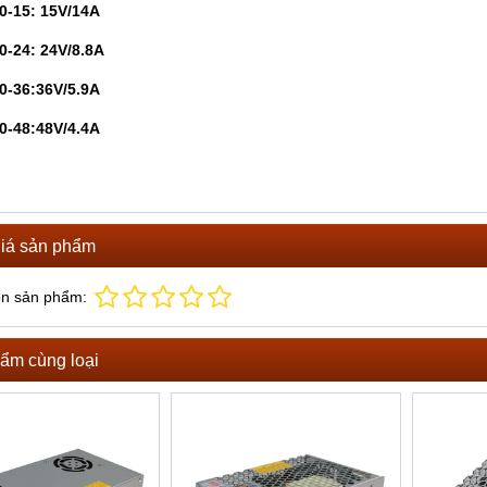
0-15: 15V/14A
0-24: 24V/8.8A
0-36:36V/5.9A
0-48:48V/4.4A
iá sản phẩm
ọn sản phẩm:
ẩm cùng loại