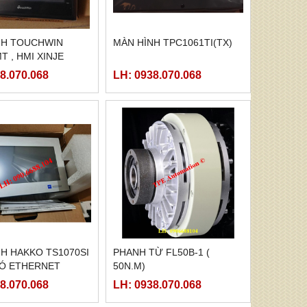
NH TOUCHWIN
MÀN HÌNH TPC1061TI(TX)
T , HMI XINJE
MT
8.070.068
LH: 0938.070.068
H HAKKO TS1070SI
PHANH TỪ FL50B-1 (
CÓ ETHERNET
50N.M)
8.070.068
LH: 0938.070.068