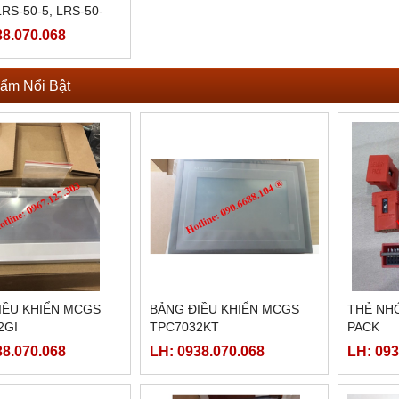
LRS-50-5, LRS-50-
-50-15, LRS-50-24,
38.070.068
36, LRS-50-48
ẩm Nổi Bật
IỀU KHIỂN MCGS
BẢNG ĐIỀU KHIỂN MCGS
THẺ NHỚ
2GI
TPC7032KT
PACK
38.070.068
LH: 0938.070.068
LH: 093