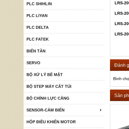
LRS-20
PLC SHIHLIN
LRS-20
PLC LIYAN
LRS-20
PLC DELTA
LRS-20
PLC FATEK
BIẾN TẦN
SERVO
Đánh g
BỘ XỬ LÝ BỀ MẶT
Bình ch
BỘ STEP MÁY CẮT TÚI
Sản ph
BỘ CHỈNH LỰC CĂNG
SENSOR-CẢM BIẾN
HỘP ĐIỀU KHIỂN MOTOR