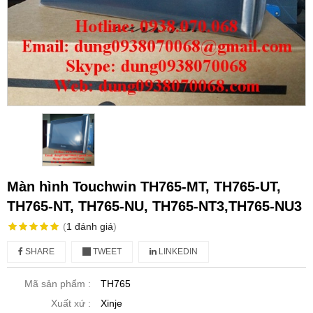
Màn hình Touchwin TH765-MT, TH765-UT,
TH765-NT, TH765-NU, TH765-NT3,TH765-NU3
(
1
đánh giá
)
SHARE
TWEET
LINKEDIN
Mã sản phẩm :
TH765
Xuất xứ :
Xinje