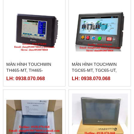
MÀN HÌNH TOUCHWIN
MÀN HÌNH TOUCHWIN
TH465-MT, TH465-
TGC65-MT, TGC65-UT,
UT,TH465-MT2, TH465-UT2
TGC65-UT
LH: 0938.070.068
LH: 0938.070.068