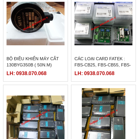
BỘ ĐIỀU KHIỂN MÁY CẮT
CÁC LOẠI CARD FATEK :
130BYG350B ( 50N.M)
FBS-CB25, FBS-CB55, FBS-
CB2, FBS-CB5
LH: 0938.070.068
LH: 0938.070.068