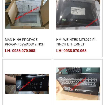
MÀN HÌNH PROFACE
HMI WEINTEK MT8072IP ,
PFXGP4402WADW 7INCH
7INCH ETHERNET
LH: 0938.070.068
LH: 0938.070.068