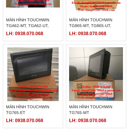
MÀN HÌNH TOUCHWIN
MÀN HÌNH TOUCHWIN
TGA62-MT, TGA62-UT,
TG865-MT, TG865-UT,
TGA62-ET
TG865-ET
LH: 0938.070.068
LH: 0938.070.068
MÀN HÌNH TOUCHWIN
MÀN HÌNH TOUCHWIN
TG765-ET
TG765-MT
LH: 0938.070.068
LH: 0938.070.068