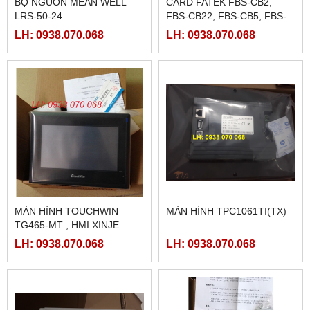
BỘ NGUỒN MEAN WELL
CARD FATEK FBS-CB2,
LRS-50-24
FBS-CB22, FBS-CB5, FBS-
CB25, FBS-CB55
LH: 0938.070.068
LH: 0938.070.068
MÀN HÌNH TOUCHWIN
MÀN HÌNH TPC1061TI(TX)
TG465-MT , HMI XINJE
TG465-MT
LH: 0938.070.068
LH: 0938.070.068