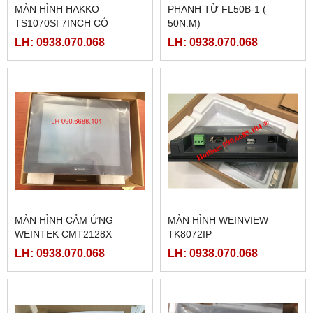
MÀN HÌNH HAKKO
PHANH TỪ FL50B-1 (
TS1070SI 7INCH CÓ
50N.M)
ETHERNET
LH: 0938.070.068
LH: 0938.070.068
MÀN HÌNH CẢM ỨNG
MÀN HÌNH WEINVIEW
WEINTEK CMT2128X
TK8072IP
LH: 0938.070.068
LH: 0938.070.068