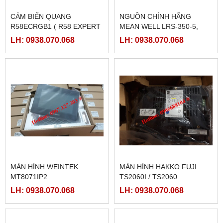
CẢM BIẾN QUANG
NGUỒN CHÍNH HÃNG
R58ECRGB1 ( R58 EXPERT
MEAN WELL LRS-350-5,
BANNER)
LRS-350-12, LRS-350-24,
LH: 0938.070.068
LH: 0938.070.068
LRS-350-36, LRS-350-27,
LRS-350-48
MÀN HÌNH WEINTEK
MÀN HÌNH HAKKO FUJI
MT8071IP2
TS2060I / TS2060
LH: 0938.070.068
LH: 0938.070.068