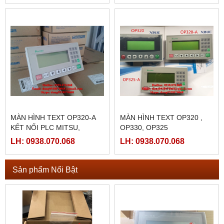
MÀN HÌNH TEXT OP320-A
MÀN HÌNH TEXT OP320 ,
KẾT NỐI PLC MITSU,
OP330, OP325
OMRON, DELTA
LH: 0938.070.068
LH: 0938.070.068
Sản phẩm Nổi Bật