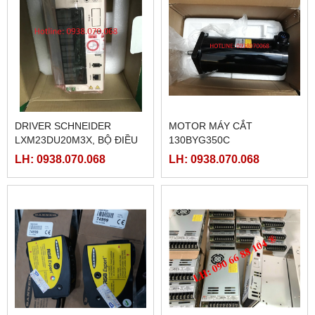
DRIVER SCHNEIDER
MOTOR MÁY CẮT
LXM23DU20M3X, BỘ ĐIỀU
130BYG350C
KHIỂN SERVO
LH: 0938.070.068
LH: 0938.070.068
LXM23DU20M3X