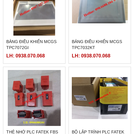
BẢNG ĐIỀU KHIỂN MCGS
BẢNG ĐIỀU KHIỂN MCGS
TPC7072GI
TPC7032KT
LH: 0938.070.068
LH: 0938.070.068
THẺ NHỚ PLC FATEK FBS
BỘ LẬP TRÌNH PLC FATEK