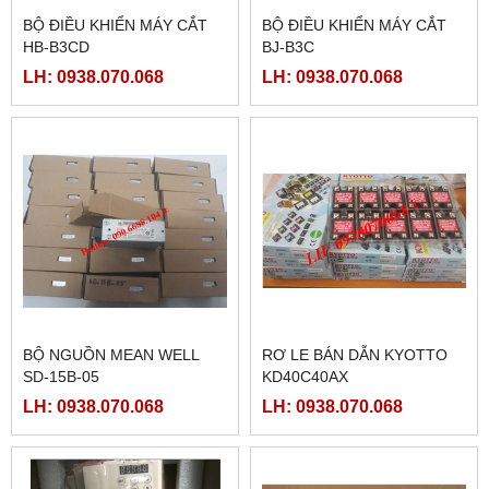
BỘ ĐIỀU KHIỂN MÁY CẮT
BỘ ĐIỀU KHIỂN MÁY CẮT
HB-B3CD
BJ-B3C
LH: 0938.070.068
LH: 0938.070.068
BỘ NGUỒN MEAN WELL
RƠ LE BÁN DẪN KYOTTO
SD-15B-05
KD40C40AX
LH: 0938.070.068
LH: 0938.070.068