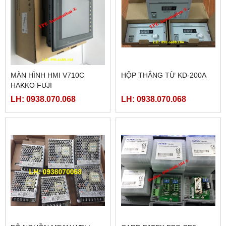
MÀN HÌNH HMI V710C
HỘP THẮNG TỪ KD-200A
HAKKO FUJI
LH: 0938.070.068
LH: 0938.070.068