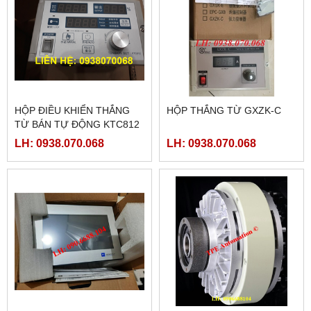
HỘP ĐIỀU KHIỂN THẮNG
HỘP THẮNG TỪ GXZK-C
TỪ BÁN TỰ ĐỘNG KTC812
LH: 0938.070.068
LH: 0938.070.068