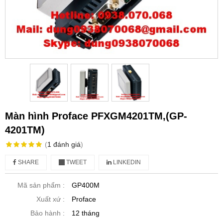
Màn hình Proface PFXGM4201TM,(GP-
4201TM)
(
1
đánh giá
)
SHARE
TWEET
LINKEDIN
Mã sản phẩm :
GP400M
Xuất xứ :
Proface
Bảo hành :
12 tháng