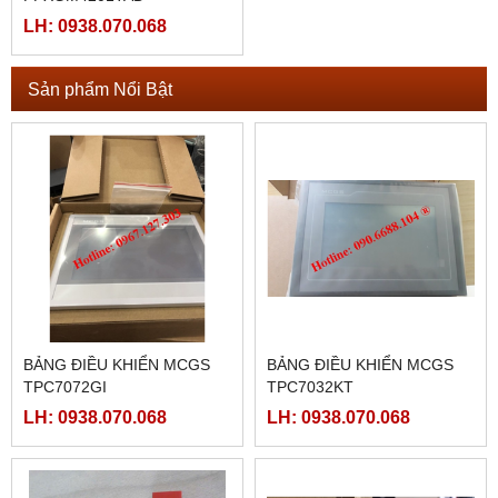
LH: 0938.070.068
Sản phẩm Nổi Bật
BẢNG ĐIỀU KHIỂN MCGS
BẢNG ĐIỀU KHIỂN MCGS
TPC7072GI
TPC7032KT
LH: 0938.070.068
LH: 0938.070.068