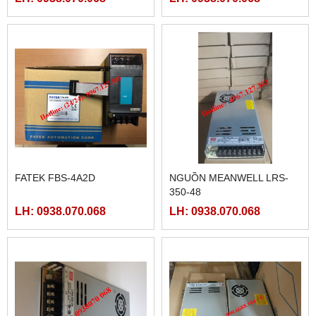
FATEK FBS-4A2D
NGUỒN MEANWELL LRS-
350-48
LH: 0938.070.068
LH: 0938.070.068