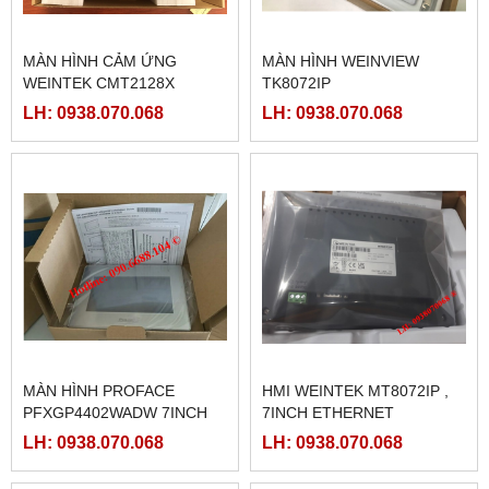
MÀN HÌNH CẢM ỨNG
MÀN HÌNH WEINVIEW
WEINTEK CMT2128X
TK8072IP
LH: 0938.070.068
LH: 0938.070.068
MÀN HÌNH PROFACE
HMI WEINTEK MT8072IP ,
PFXGP4402WADW 7INCH
7INCH ETHERNET
LH: 0938.070.068
LH: 0938.070.068