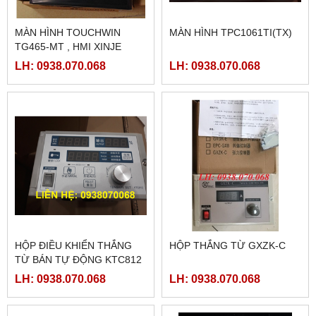
MÀN HÌNH TOUCHWIN
MÀN HÌNH TPC1061TI(TX)
TG465-MT , HMI XINJE
TG465-MT
LH: 0938.070.068
LH: 0938.070.068
HỘP ĐIỀU KHIỂN THẮNG
HỘP THẮNG TỪ GXZK-C
TỪ BÁN TỰ ĐỘNG KTC812
LH: 0938.070.068
LH: 0938.070.068