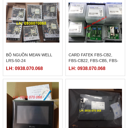
BỘ NGUỒN MEAN WELL
CARD FATEK FBS-CB2,
LRS-50-24
FBS-CB22, FBS-CB5, FBS-
CB25, FBS-CB55
LH: 0938.070.068
LH: 0938.070.068