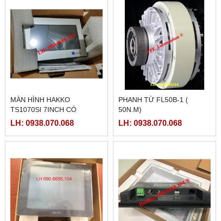
MÀN HÌNH HAKKO
PHANH TỪ FL50B-1 (
TS1070SI 7INCH CÓ
50N.M)
ETHERNET
LH: 0938.070.068
LH: 0938.070.068