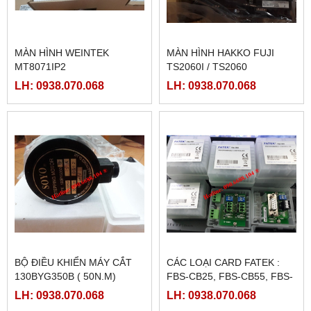
MÀN HÌNH WEINTEK
MÀN HÌNH HAKKO FUJI
MT8071IP2
TS2060I / TS2060
LH: 0938.070.068
LH: 0938.070.068
BỘ ĐIỀU KHIỂN MÁY CẮT
CÁC LOẠI CARD FATEK :
130BYG350B ( 50N.M)
FBS-CB25, FBS-CB55, FBS-
CB2, FBS-CB5
LH: 0938.070.068
LH: 0938.070.068