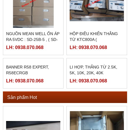
NGUỒN MEAN WELL ỔN ÁP
HỘP ĐIỀU KHIỂN THẮNG
RA 5VDC : SD-25B-5 , ( SD-
TỪ KTC800A (
25B-12, SD-25B-24)
24VDC/4AMPE)
LH: 0938.070.068
LH: 0938.070.068
BANNER R58 EXPERT,
LI HỢP, THẮNG TỪ 2.5K,
R58ECRGB
5K, 10K, 20K, 40K