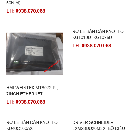
PHANH BỘT TỪ FL50A-1 (
MÀN HÌNH PROFACE
50N.M)
PFXGP4502WADW LOẠI
10INCH
LH: 0938.070.068
LH: 0938.070.068