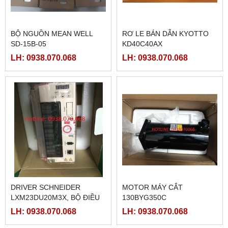
BỘ NGUỒN MEAN WELL
RƠ LE BÁN DẪN KYOTTO
SD-15B-05
KD40C40AX
LH: 0938.070.068
LH: 0938.070.068
DRIVER SCHNEIDER
MOTOR MÁY CẮT
LXM23DU20M3X, BỘ ĐIỀU
130BYG350C
KHIỂN SERVO
LH: 0938.070.068
LH: 0938.070.068
LXM23DU20M3X