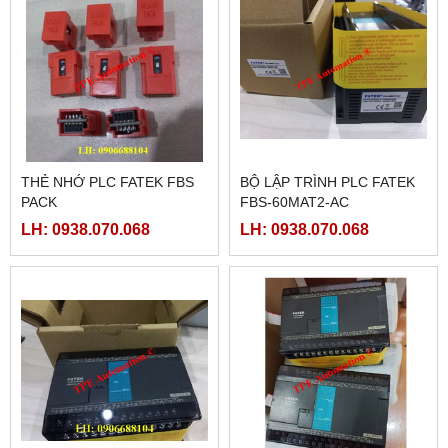
THẺ NHỚ PLC FATEK FBS
BỘ LẬP TRÌNH PLC FATEK
PACK
FBS-60MAT2-AC
LH: 0938.070.068
LH: 0938.070.068