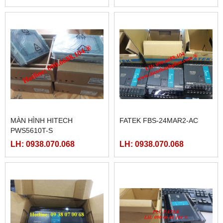
MÀN HÌNH HITECH
FATEK FBS-24MAR2-AC
PWS5610T-S
LH: 0938.070.068
LH: 0938.070.068