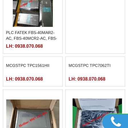
NGUỒN CHÍNH HÃNG
PLC FATEK FBS-60MAR2-
MEAN WELL LRS-350-5,
AC, FBS-60MCR2-AC,FBS-
LRS-350-12, LRS-350-24,
60MAT2-AC, FBS-60MCT2-
LH: 0938.070.068
LH: 0938.070.068
LRS-350-36, LRS-350-27,
AC,
LRS-350-48